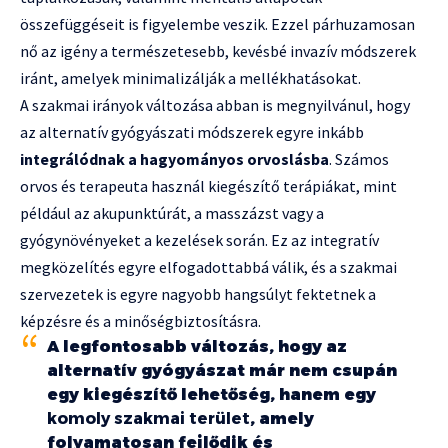
összefüggéseit is figyelembe veszik. Ezzel párhuzamosan
nő az igény a természetesebb, kevésbé invazív módszerek
iránt, amelyek minimalizálják a mellékhatásokat.
A szakmai irányok változása abban is megnyilvánul, hogy
az alternatív gyógyászati módszerek egyre inkább
integrálódnak a hagyományos orvoslásba
. Számos
orvos és terapeuta használ kiegészítő terápiákat, mint
például az akupunktúrát, a masszázst vagy a
gyógynövényeket a kezelések során. Ez az integratív
megközelítés egyre elfogadottabbá válik, és a szakmai
szervezetek is egyre nagyobb hangsúlyt fektetnek a
képzésre és a minőségbiztosításra.
A legfontosabb változás, hogy az
alternatív gyógyászat már nem csupán
egy kiegészítő lehetőség, hanem egy
komoly szakmai terület
, amely
folyamatosan fejlődik és