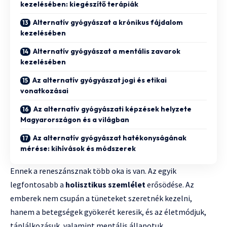
kezelésében: kiegészítő terápiák
Alternatív gyógyászat a krónikus fájdalom
kezelésében
Alternatív gyógyászat a mentális zavarok
kezelésében
Az alternatív gyógyászat jogi és etikai
vonatkozásai
Az alternatív gyógyászati képzések helyzete
Magyarországon és a világban
Az alternatív gyógyászat hatékonyságának
mérése: kihívások és módszerek
Ennek a reneszánsznak több oka is van. Az egyik
legfontosabb a
holisztikus szemlélet
erősödése. Az
emberek nem csupán a tüneteket szeretnék kezelni,
hanem a betegségek gyökerét keresik, és az életmódjuk,
táplálkozásuk, valamint mentális állapotuk