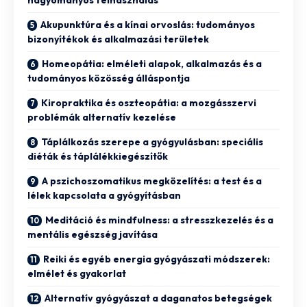
hagyományos felhasználás
Akupunktúra és a kínai orvoslás: tudományos
bizonyítékok és alkalmazási területek
Homeopátia: elméleti alapok, alkalmazás és a
tudományos közösség álláspontja
Kiropraktika és oszteopátia: a mozgásszervi
problémák alternatív kezelése
Táplálkozás szerepe a gyógyulásban: speciális
diéták és táplálékkiegészítők
A pszichoszomatikus megközelítés: a test és a
lélek kapcsolata a gyógyításban
Meditáció és mindfulness: a stresszkezelés és a
mentális egészség javítása
Reiki és egyéb energia gyógyászati módszerek:
elmélet és gyakorlat
Alternatív gyógyászat a daganatos betegségek