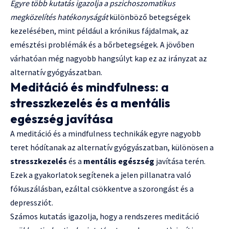
Egyre több kutatás igazolja a pszichoszomatikus
megközelítés hatékonyságát
különböző betegségek
kezelésében, mint például a krónikus fájdalmak, az
emésztési problémák és a bőrbetegségek. A jövőben
várhatóan még nagyobb hangsúlyt kap ez az irányzat az
alternatív gyógyászatban.
Meditáció és mindfulness: a
stresszkezelés és a mentális
egészség javítása
A meditáció és a mindfulness technikák egyre nagyobb
teret hódítanak az alternatív gyógyászatban, különösen a
stresszkezelés
és a
mentális egészség
javítása terén.
Ezek a gyakorlatok segítenek a jelen pillanatra való
fókuszálásban, ezáltal csökkentve a szorongást és a
depressziót.
Számos kutatás igazolja, hogy a rendszeres meditáció