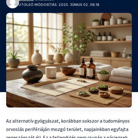
UTOLSÓ MÓDOSÍTÁS: 2025. JÚNIUS 02. 08:18
Az alternatív gyógyászat, korábban sokszor a tudományos
orvoslás perifériáján mozgó terület, napjainkban egyfajta
reneszánszát éli. Ez a fellendülés nem csupán a páciensek