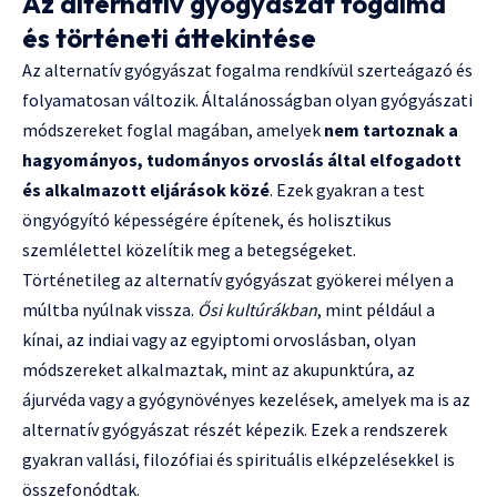
Az alternatív gyógyászat fogalma
és történeti áttekintése
Az alternatív gyógyászat fogalma rendkívül szerteágazó és
folyamatosan változik. Általánosságban olyan gyógyászati
módszereket foglal magában, amelyek
nem tartoznak a
hagyományos, tudományos orvoslás által elfogadott
és alkalmazott eljárások közé
. Ezek gyakran a test
öngyógyító képességére építenek, és holisztikus
szemlélettel közelítik meg a betegségeket.
Történetileg az alternatív gyógyászat gyökerei mélyen a
múltba nyúlnak vissza.
Ősi kultúrákban
, mint például a
kínai, az indiai vagy az egyiptomi orvoslásban, olyan
módszereket alkalmaztak, mint az akupunktúra, az
ájurvéda vagy a gyógynövényes kezelések, amelyek ma is az
alternatív gyógyászat részét képezik. Ezek a rendszerek
gyakran vallási, filozófiai és spirituális elképzelésekkel is
összefonódtak.