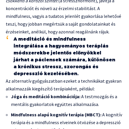
csökkenti a kortizol szintet
(a stresszhormont), javítja a
koncentrációt és növeli az érzelmi stabilitást. A
mindfulness, vagyis a tudatos jelenlét gyakorlása lehetővé
teszi, hogy jobban megértsük a saját gondolatainkat és
érzéseinket, anélkül, hogy azonnal reagálnánk rájuk.
A meditáció és mindfulness
integrálása a hagyományos terápiás
módszerekbe jelentős előnyökkel
járhat a páciensek számára, különösen
a krónikus stressz, szorongás és
depresszió kezelésében.
Az alternatív gyógyászatban ezeket a technikákat gyakran
alkalmazzák kiegészítő terápiaként, például:
Jóga és meditáció kombinációja:
A testmozgás és a
mentális gyakorlatok együttes alkalmazása.
Mindfulness alapú kognitív terápia (MBCT):
A kognitív
terápia és a mindfulness elveinek ötvözése a depresszió