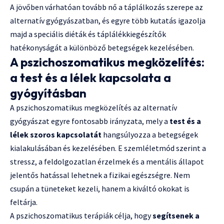
A jövőben várhatóan tovább nő a táplálkozás szerepe az
alternatív gyógyászatban, és egyre több kutatás igazolja
majd a speciális diéták és táplálékkiegészítők
hatékonyságát a különböző betegségek kezelésében.
A pszichoszomatikus megközelítés:
a test és a lélek kapcsolata a
gyógyításban
A pszichoszomatikus megközelítés az alternatív
gyógyászat egyre fontosabb irányzata, mely a
test és a
lélek szoros kapcsolatát
hangsúlyozza a betegségek
kialakulásában és kezelésében. E szemléletmód szerint a
stressz, a feldolgozatlan érzelmek és a mentális állapot
jelentős hatással lehetnek a fizikai egészségre. Nem
csupán a tüneteket kezeli, hanem a kiváltó okokat is
feltárja.
A pszichoszomatikus terápiák célja, hogy
segítsenek a