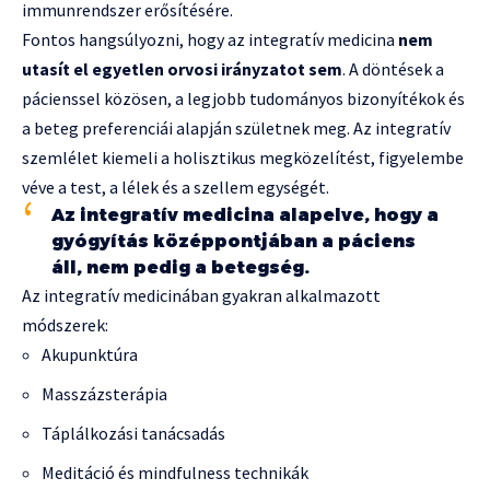
immunrendszer erősítésére.
Fontos hangsúlyozni, hogy az integratív medicina
nem
utasít el egyetlen orvosi irányzatot sem
. A döntések a
pácienssel közösen, a legjobb tudományos bizonyítékok és
a beteg preferenciái alapján születnek meg. Az integratív
szemlélet kiemeli a holisztikus megközelítést, figyelembe
véve a test, a lélek és a szellem egységét.
Az integratív medicina alapelve, hogy a
gyógyítás középpontjában a páciens
áll, nem pedig a betegség.
Az integratív medicinában gyakran alkalmazott
módszerek:
Akupunktúra
Masszázsterápia
Táplálkozási tanácsadás
Meditáció és mindfulness technikák