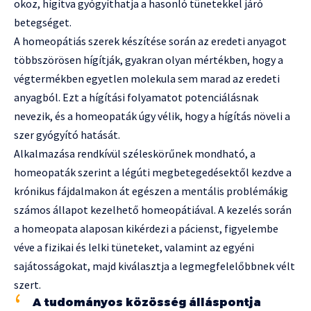
okoz, hígítva gyógyíthatja a hasonló tünetekkel járó
betegséget.
A homeopátiás szerek készítése során az eredeti anyagot
többszörösen hígítják, gyakran olyan mértékben, hogy a
végtermékben egyetlen molekula sem marad az eredeti
anyagból. Ezt a hígítási folyamatot potenciálásnak
nevezik, és a homeopaták úgy vélik, hogy a hígítás növeli a
szer gyógyító hatását.
Alkalmazása rendkívül széleskörűnek mondható, a
homeopaták szerint a légúti megbetegedésektől kezdve a
krónikus fájdalmakon át egészen a mentális problémákig
számos állapot kezelhető homeopátiával. A kezelés során
a homeopata alaposan kikérdezi a pácienst, figyelembe
véve a fizikai és lelki tüneteket, valamint az egyéni
sajátosságokat, majd kiválasztja a legmegfelelőbbnek vélt
szert.
A tudományos közösség álláspontja