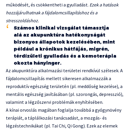
működését, és csökkentheti a gyulladást.
Ezek a hatások
hozzájárulhatnak a fájdalomcsillapításhoz és a
stresszoldáshoz.
Számos klinikai vizsgálat támasztja
alá az akupunktúra hatékonyságát
bizonyos állapotok kezelésében, mint
például a krónikus hátfájás, migrén,
térdízületi gyulladás és a kemoterápia
okozta hányinger.
Az akupunktúra alkalmazási területei rendkívül szélesek. A
fájdalomcsillapítás mellett sikeresen alkalmazzák a
reproduktív egészség területén (pl. meddőség kezelése), a
mentális egészség javításában (pl. szorongás, depresszió),
valamint a légzőszervi problémák enyhítésében.
A kínai orvoslás magában foglalja továbbá a gyógynövény
terápiát, a táplálkozási tanácsadást, a mozgás- és
légzéstechnikákat (pl. Tai Chi, Qi Gong). Ezek az elemek