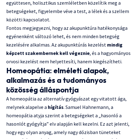
együttesen, holisztikus szemléletben közelítik meg a
betegségeket, figyelembe véve a test, a lélek és a szellem
közötti kapcsolatot.
Fontos megjegyezni, hogy az akupunktúra hatékonysága
egyénenként változó lehet, és nem minden betegség
kezelésére alkalmas. Az akupunktúrás kezelést
mindig
képzett szakembernek kell végeznie
, és a hagyományos
orvosi kezelést nem helyettesíti, hanem kiegészítheti.
Homeopátia: elméleti alapok,
alkalmazás és a tudományos
közösség álláspontja
A homeopátia az alternatív gyógyászat egy vitatott ága,
melynek alapelve a
hígítás
. Samuel Hahnemann, a
homeopátia atyja szerint a betegségeket a „hasonló a
hasonlót gyógyítja” elv alapján kell kezelni. Ez azt jelenti,
hogy egy olyan anyag, amely nagy dózisban tüneteket