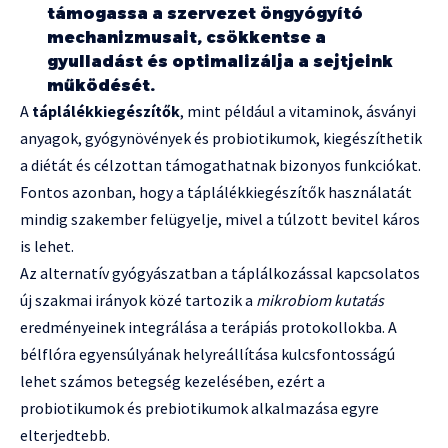
támogassa a szervezet öngyógyító
mechanizmusait, csökkentse a
gyulladást és optimalizálja a sejtjeink
működését.
A
táplálékkiegészítők
, mint például a vitaminok, ásványi
anyagok, gyógynövények és probiotikumok, kiegészíthetik
a diétát és célzottan támogathatnak bizonyos funkciókat.
Fontos azonban, hogy a táplálékkiegészítők használatát
mindig szakember felügyelje, mivel a túlzott bevitel káros
is lehet.
Az alternatív gyógyászatban a táplálkozással kapcsolatos
új szakmai irányok közé tartozik a
mikrobiom kutatás
eredményeinek integrálása a terápiás protokollokba. A
bélflóra egyensúlyának helyreállítása kulcsfontosságú
lehet számos betegség kezelésében, ezért a
probiotikumok és prebiotikumok alkalmazása egyre
elterjedtebb.