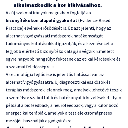
alkalmazkodik a kor kihívásaihoz.
Az új szakmai irányok magukban foglalják a
bizonyítékokon alapuló gyakorlat
(Evidence-Based
Practice) elvének erősödését is. Ez azt jelenti, hogy az
alternatív gyógyászati módszerek hatékonyságát
tudományos kutatásokkal igazolják, és a kezeléseket a
legjobb elérhető bizonyítékok alapján végzik. Emellett
egyre nagyobb hangsúlyt fektetnek az etikai kérdésekre és
a szakmai felelősségre is.
A technológia fejlődése is jelentős hatással van az
alternatív gyógyászatra. Új diagnosztikai eszközök és
terápiás módszerek jelennek meg, amelyek lehetővé teszik
a személyre szabottabb és hatékonyabb kezeléseket. Ilyen
például a biofeedback, a neurofeedback, vagy a különböző
energetikai terápiák, amelyek a test elektromágneses
mezőjét használják a gyógyításra.