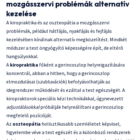
mozgásszervi problémák alternatív
kezelése
A kiropraktika és az oszteopátia a mozgásszervi
problémák, például hátfájás, nyakfájás és fejfájás
kezelésében kínálnak alternatív megközelítést. Mindkét
módszer a test öngyógyító képességére épít, de eltérő
hangsúlyokkal.
A
kiropraktika
főként a gerincoszlop helyreigazítására
koncentrál, abban a hitben, hogy a gerincoszlop
elmozdulásai (szubluxációk) befolyásolhatják az
idegrendszer működését és ezáltal a test egészségét. A
kiropraktorok speciális kézi technikákkal, úgynevezett
adjustálásokkal
próbálják helyreállítani a gerincoszlop
megfelelő pozícióját.
Az
oszteopátia
holisztikusabb szemléletet képvisel,
figyelembe véve a test egészét és a különböző rendszerek