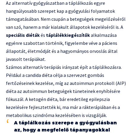
Az alternatív gyógyászatban a táplálkozás egyre
hangsúlyosabb szerepet kap a gyógyulási folyamatok
támogatásában. Nem csupán a betegségek megelőzéséről
van szó, hanem a már kialakult állapotok kezeléséről is. A
speciális diéták
és
táplálékkiegészítők
alkalmazása
egyénre szabottan történik, figyelembe véve a páciens
állapotát, életmódját és a hagyományos orvoslás által
javasolt terápiákat.
Számos alternatív terápiás irányzat épít a táplálkozásra.
Például a candida diéta célja a szervezet gombás
fertőzéseinek kezelése, míg az autoimmun protokoll (AIP)
diéta az autoimmun betegségek tüneteinek enyhítésére
fókuszál. A ketogén diéta, bár eredetileg epilepszia
kezelésére fejlesztették ki, ma már a rákterápiában és a
metabolikus szindróma kezelésében is vizsgálják.
A táplálkozás szerepe a gyógyulásban
az, hogy a megfelelő tápanyagokkal