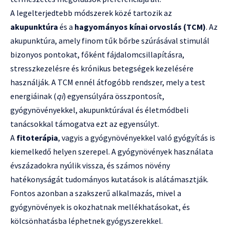
A legelterjedtebb módszerek közé tartozik az
akupunktúra
és a
hagyományos kínai orvoslás (TCM)
. Az
akupunktúra, amely finom tűk bőrbe szúrásával stimulál
bizonyos pontokat, főként fájdalomcsillapításra,
stresszkezelésre és krónikus betegségek kezelésére
használják. A TCM ennél átfogóbb rendszer, mely a test
energiáinak (
qi
) egyensúlyára összpontosít,
gyógynövényekkel, akupunktúrával és életmódbeli
tanácsokkal támogatva ezt az egyensúlyt.
A
fitoterápia
, vagyis a gyógynövényekkel való gyógyítás is
kiemelkedő helyen szerepel. A gyógynövények használata
évszázadokra nyúlik vissza, és számos növény
hatékonyságát tudományos kutatások is alátámasztják.
Fontos azonban a szakszerű alkalmazás, mivel a
gyógynövények is okozhatnak mellékhatásokat, és
kölcsönhatásba léphetnek gyógyszerekkel.