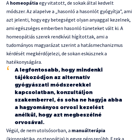
A
homeopátia
egy vitatott, de sokak által kedvelt
módszer. Az alapelve a „hasonló a hasonlót gyógyítja”, ami
azt jelenti, hogy egy betegséget olyan anyaggal kezelnek,
ami egészséges emberben hasonló tüneteket vált ki. A
homeopátiás szerek rendkívül hígítottak, ami a
tudományos magyarázat szerint a hatásmechanizmus
kérdését megkérdőjelezi, de sokan esküsznek a
hatékonyságára.
A legfontosabb, hogy mindenki
tájékozódjon az alternatív
gyógyászati módszerekkel
kapcsolatban, konzultáljon
szakemberrel, és soha ne hagyja abba
a hagyományos orvosi kezelést
anélkül, hogy azt megbeszélné
orvosával.
Végül, de nem utolsósorban, a
manuálterápia
(kiropraktika, oszteopátia) is egyre népszerűbb. Ezek a