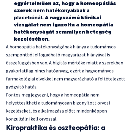
egyértelműen az, hogy a homeopátiás
szerek
nem hatékonyabbak a
placebónál
. A nagyszámú klinikai
vizsgálat nem igazolta a homeopátia
hatékonyságát semmilyen betegség
kezelésében.
A homeopátia hatékonyságának hiánya a tudományos
szempontból elfogadható magyarázat hiányával is
összefüggésben van. A hígítás mértéke miatt a szerekben
gyakorlatilag nincs hatóanyag, ezért a hagyományos
farmakológiai elvekkel nem magyarázható a feltételezett
gyógyító hatás.
Fontos megjegyezni, hogy a homeopátia nem
helyettesítheti a tudományosan bizonyított orvosi
kezeléseket, és alkalmazása előtt mindenképpen
konzultálni kell orvossal.
Kiropraktika és oszteopátia: a