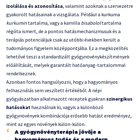
izolálása és azonosítása
, valamint azoknak a szervezetre
gyakorolt hatásainak a vizsgálata. Például a kurkuma
kurkumin
tartalma, vagy a kamilla
bisabolol
tartalma
régóta ismert, de a pontos hatásmechanizmusuk és a
terápiás potenciáljuk csak az utóbbi években került a
tudományos figyelem középpontjába. Ez a megközelítés
lehetővé teszi a standardizált gyógynövénykészítmények
előállítását, melyek garantált hatóanyag-tartalommal
rendelkeznek.
Azonban fontos hangsúlyozni, hogy a hagyományos
felhasználás sem veszített értékéből. A népi
gyógyászatban alkalmazott receptek gyakran
szinergikus
hatásokat
használnak ki, vagyis a különböző
gyógynövények kombinációja erősebb hatást eredményez,
mint az egyes növények külön-külön.
A gyógynövényterápia jövője a
hagyományos tudás és a modern