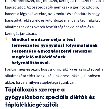
(pl. izomrendszer, idegrendszer, keringési rendszer) közötti
kapcsolatot. Az oszteopaták nem csak a gerincoszlopra,
hanem a lágy szövetekre, az izmokra és a fasciára is nagy
hangsúlyt fektetnek, és különböző manuális technikákat
alkalmaznak a szövetek feszültségének oldására és a
keringés javítására.
Mindkét módszer célja a test
természetes gyógyulási folyamatainak
serkentése a mozgásszervi rendszer
megfelelő működésének
helyreállításával.
Fontos megjegyezni, hogy a kiropraktika és az oszteopátia
alkalmazása előtt konzultáljunk orvosunkkal, különösen
akkor, ha valamilyen alapbetegségünk van.
Táplálkozás szerepe a
gyógyulásban: speciális diéták és
táplálékkiegészítők