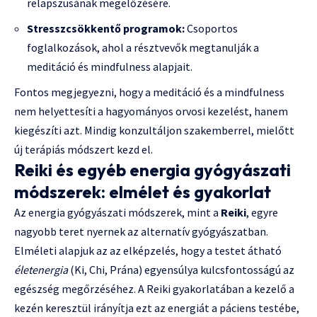
relapszusának megelőzésére.
Stresszcsökkentő programok:
Csoportos
foglalkozások, ahol a résztvevők megtanulják a
meditáció és mindfulness alapjait.
Fontos megjegyezni, hogy a meditáció és a mindfulness
nem helyettesíti a hagyományos orvosi kezelést, hanem
kiegészíti azt. Mindig konzultáljon szakemberrel, mielőtt
új terápiás módszert kezd el.
Reiki és egyéb energia gyógyászati
módszerek: elmélet és gyakorlat
Az energia gyógyászati módszerek, mint a
Reiki
, egyre
nagyobb teret nyernek az alternatív gyógyászatban.
Elméleti alapjuk az az elképzelés, hogy a testet átható
életenergia
(Ki, Chi, Prána) egyensúlya kulcsfontosságú az
egészség megőrzéséhez. A Reiki gyakorlatában a kezelő a
kezén keresztül irányítja ezt az energiát a páciens testébe,