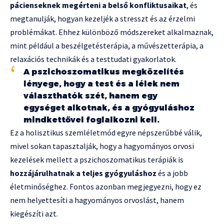
pácienseknek megérteni a belső konfliktusaikat
, és
megtanulják, hogyan kezeljék a stresszt és az érzelmi
problémákat. Ehhez különböző módszereket alkalmaznak,
mint például a beszélgetésterápia, a művészetterápia, a
relaxációs technikák és a testtudati gyakorlatok.
A pszichoszomatikus megközelítés
lényege, hogy a test és a lélek nem
választhatók szét, hanem egy
egységet alkotnak, és a gyógyuláshoz
mindkettővel foglalkozni kell.
Ez a holisztikus szemléletmód egyre népszerűbbé válik,
mivel sokan tapasztalják, hogy a hagyományos orvosi
kezelések mellett a pszichoszomatikus terápiák is
hozzájárulhatnak a teljes gyógyuláshoz
és a jobb
életminőséghez. Fontos azonban megjegyezni, hogy ez
nem helyettesíti a hagyományos orvoslást, hanem
kiegészíti azt.