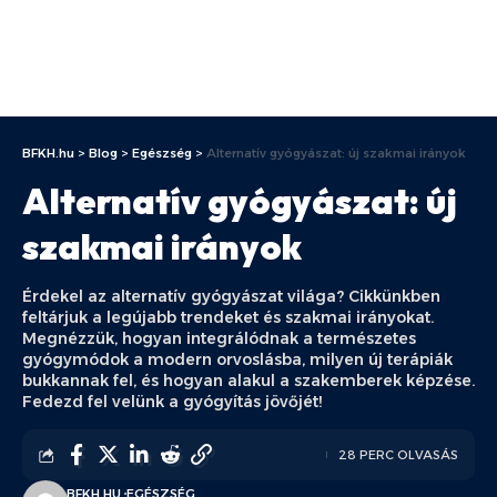
BFKH.hu
>
Blog
>
Egészség
>
Alternatív gyógyászat: új szakmai irányok
Alternatív gyógyászat: új
szakmai irányok
Érdekel az alternatív gyógyászat világa? Cikkünkben
feltárjuk a legújabb trendeket és szakmai irányokat.
Megnézzük, hogyan integrálódnak a természetes
gyógymódok a modern orvoslásba, milyen új terápiák
bukkannak fel, és hogyan alakul a szakemberek képzése.
Fedezd fel velünk a gyógyítás jövőjét!
28 PERC OLVASÁS
BFKH.HU
EGÉSZSÉG