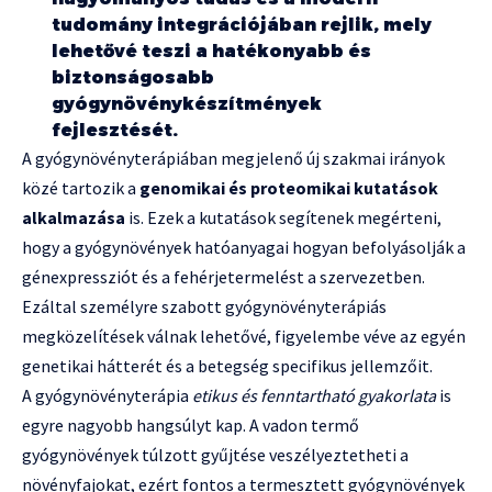
tudomány integrációjában rejlik, mely
lehetővé teszi a hatékonyabb és
biztonságosabb
gyógynövénykészítmények
fejlesztését.
A gyógynövényterápiában megjelenő új szakmai irányok
közé tartozik a
genomikai és proteomikai kutatások
alkalmazása
is. Ezek a kutatások segítenek megérteni,
hogy a gyógynövények hatóanyagai hogyan befolyásolják a
génexpressziót és a fehérjetermelést a szervezetben.
Ezáltal személyre szabott gyógynövényterápiás
megközelítések válnak lehetővé, figyelembe véve az egyén
genetikai hátterét és a betegség specifikus jellemzőit.
A gyógynövényterápia
etikus és fenntartható gyakorlata
is
egyre nagyobb hangsúlyt kap. A vadon termő
gyógynövények túlzott gyűjtése veszélyeztetheti a
növényfajokat, ezért fontos a termesztett gyógynövények