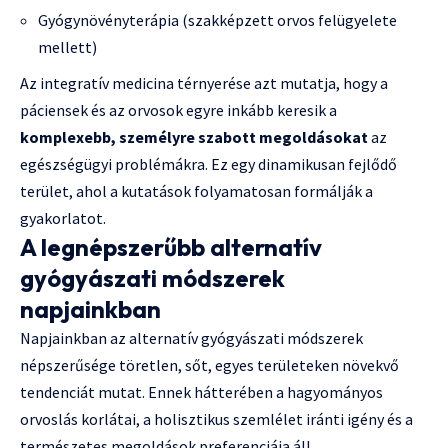
Gyógynövényterápia (szakképzett orvos felügyelete
mellett)
Az integratív medicina térnyerése azt mutatja, hogy a
páciensek és az orvosok egyre inkább keresik a
komplexebb, személyre szabott megoldásokat
az
egészségügyi problémákra. Ez egy dinamikusan fejlődő
terület, ahol a kutatások folyamatosan formálják a
gyakorlatot.
A legnépszerűbb alternatív
gyógyászati módszerek
napjainkban
Napjainkban az alternatív gyógyászati módszerek
népszerűsége töretlen, sőt, egyes területeken növekvő
tendenciát mutat. Ennek hátterében a hagyományos
orvoslás korlátai, a holisztikus szemlélet iránti igény és a
természetes megoldások preferenciája áll.