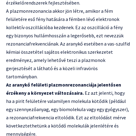
érzékelőrendszerek fejlesztésében.
A plazmonrezonancia akkor jön létre, amikor a fém
felületére eső fény hatására a fémben lévő elektronok
kollektív oszcillációba kezdenek. Ez az oszcilláció a fény
egy bizonyos hullámhosszán a legerősebb, ezt nevezzük
rezonanciafrekvenciának. Az aranykő esetében a vas-szulfid
kémiai összetétel sajátos elektronikus szerkezetet
eredményez, amely lehetővé teszi a plazmonok
gerjesztését a látható és a közeli infravörös
tartományban.
Az aranykő felületi plazmonrezonanciája jelentősen
érzékeny a környezet változásaira.
Ez azt jelenti, hogy
ha a pirit felületére valamilyen molekula kötődik (például
egy szennyezőanyag, egy biomolekula vagy egy gyógyszer),
a rezonanciafrekvencia eltolódik. Ezt az eltolódást mérve
következtethetünk a kötődő molekulák jelenlétére és
mennyiségére.