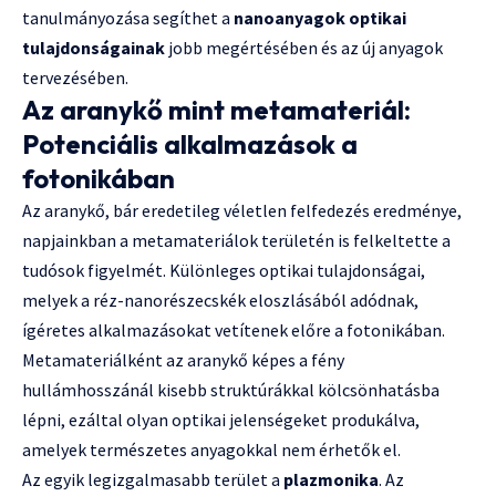
tanulmányozása segíthet a
nanoanyagok optikai
tulajdonságainak
jobb megértésében és az új anyagok
tervezésében.
Az aranykő mint metamateriál:
Potenciális alkalmazások a
fotonikában
Az aranykő, bár eredetileg véletlen felfedezés eredménye,
napjainkban a metamateriálok területén is felkeltette a
tudósok figyelmét. Különleges optikai tulajdonságai,
melyek a réz-nanorészecskék eloszlásából adódnak,
ígéretes alkalmazásokat vetítenek előre a fotonikában.
Metamateriálként az aranykő képes a fény
hullámhosszánál kisebb struktúrákkal kölcsönhatásba
lépni, ezáltal olyan optikai jelenségeket produkálva,
amelyek természetes anyagokkal nem érhetők el.
Az egyik legizgalmasabb terület a
plazmonika
. Az