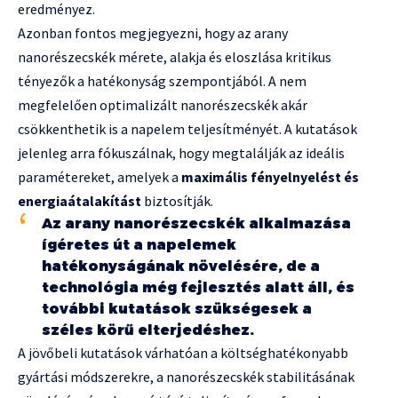
eredményez.
Azonban fontos megjegyezni, hogy az arany
nanorészecskék mérete, alakja és eloszlása kritikus
tényezők a hatékonyság szempontjából. A nem
megfelelően optimalizált nanorészecskék akár
csökkenthetik is a napelem teljesítményét. A kutatások
jelenleg arra fókuszálnak, hogy megtalálják az ideális
paramétereket, amelyek a
maximális fényelnyelést és
energiaátalakítást
biztosítják.
Az arany nanorészecskék alkalmazása
ígéretes út a napelemek
hatékonyságának növelésére, de a
technológia még fejlesztés alatt áll, és
további kutatások szükségesek a
széles körű elterjedéshez.
A jövőbeli kutatások várhatóan a költséghatékonyabb
gyártási módszerekre, a nanorészecskék stabilitásának