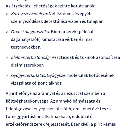
Az érzékelési lehetőségek szinte korlátlanok:
Környezetvédelem:
Nehézfémek és egyéb
szennyeződések detektálása vízben és talajban.
Orvosi diagnosztika:
Biomarkerek (például
daganatjelzők) kimutatása vérben és más
testnedvekben.
Élelmiszerbiztonság:
Peszticidek és toxinok azonosítása
élelmiszerekben.
Gyógyszerkutatás:
Gyógyszermolekulák kötődésének
vizsgálata célpontjaikhoz.
A pirit előnye az arannyal és az ezüsttel szemben a
költséghatékonysága. Az aranykő bányászata és
feldolgozása lényegesen olcsóbb, ami lehetővé teszi a
tömeggyártásban alkalmazható, eldobható
érzékelőrendszerek fejlesztését. Ezenkívül a pirit kémiai