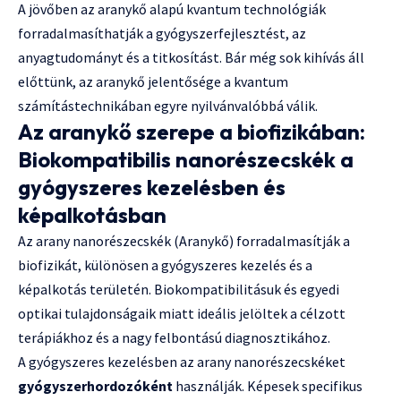
A jövőben az aranykő alapú kvantum technológiák
forradalmasíthatják a gyógyszerfejlesztést, az
anyagtudományt és a titkosítást. Bár még sok kihívás áll
előttünk, az aranykő jelentősége a kvantum
számítástechnikában egyre nyilvánvalóbbá válik.
Az aranykő szerepe a biofizikában:
Biokompatibilis nanorészecskék a
gyógyszeres kezelésben és
képalkotásban
Az arany nanorészecskék (Aranykő) forradalmasítják a
biofizikát, különösen a gyógyszeres kezelés és a
képalkotás területén. Biokompatibilitásuk és egyedi
optikai tulajdonságaik miatt ideális jelöltek a célzott
terápiákhoz és a nagy felbontású diagnosztikához.
A gyógyszeres kezelésben az arany nanorészecskéket
gyógyszerhordozóként
használják. Képesek specifikus