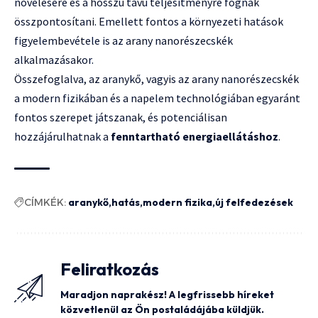
növelésére és a hosszú távú teljesítményre fognak
összpontosítani. Emellett fontos a környezeti hatások
figyelembevétele is az arany nanorészecskék
alkalmazásakor.
Összefoglalva, az aranykő, vagyis az arany nanorészecskék
a modern fizikában és a napelem technológiában egyaránt
fontos szerepet játszanak, és potenciálisan
hozzájárulhatnak a
fenntartható energiaellátáshoz
.
CÍMKÉK:
aranykő
hatás
modern fizika
új felfedezések
Feliratkozás
Maradjon naprakész! A legfrissebb híreket
közvetlenül az Ön postaládájába küldjük.