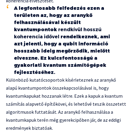
koherencia elvesztését.
A legfontosabb felfedezés ezen a
területen az, hogy az aranykő
felhasználásával készült
kvantumpontok
rendkívül hosszú
koherencia idővel
rendelkeznek, ami
azt jelenti, hogy a qubit információ
hosszabb ideig megőrződik, mielőtt
elveszne. Ez kulcsfontosságú a
gyakorlati kvantum számítógépek
fejlesztéséhez.
Különböző kutatócsoportok kísérleteznek az aranykő
alapú kvantumpontok összekapcsolásával is, hogy
kvantumkapukat hozzanak létre. Ezek a kapuk a kvantum
számítás alapvető építőkövei, és lehetővé teszik összetett
algoritmusok futtatását. Az aranykő felhasználása a
kvantumkapuk terén még gyerekcipőben jár, de az eddigi
eredmények biztatóak.