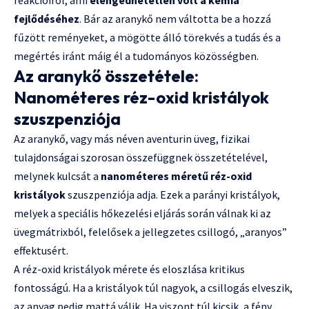
reakcióiról, ami
elengedhetetlen volt a kémia
fejlődéséhez
. Bár az aranykő nem váltotta be a hozzá
fűzött reményeket, a mögötte álló törekvés a tudás és a
megértés iránt máig él a tudományos közösségben.
Az aranykő összetétele:
Nanométeres réz-oxid kristályok
szuszpenziója
Az aranykő, vagy más néven aventurin üveg, fizikai
tulajdonságai szorosan összefüggnek összetételével,
melynek kulcsát a
nanométeres méretű réz-oxid
kristályok
szuszpenziója adja. Ezek a parányi kristályok,
melyek a speciális hőkezelési eljárás során válnak ki az
üvegmátrixból, felelősek a jellegzetes csillogó, „aranyos”
effektusért.
A réz-oxid kristályok mérete és eloszlása kritikus
fontosságú. Ha a kristályok túl nagyok, a csillogás elveszik,
az anyag pedig mattá válik. Ha viszont túl kicsik, a fény