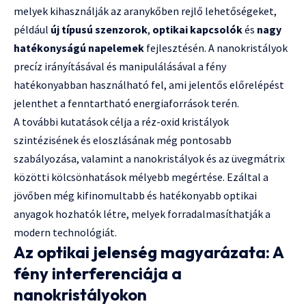
melyek kihasználják az aranykőben rejlő lehetőségeket,
például
új típusú szenzorok
,
optikai kapcsolók
és
nagy
hatékonyságú napelemek
fejlesztésén. A nanokristályok
precíz irányításával és manipulálásával a fény
hatékonyabban használható fel, ami jelentős előrelépést
jelenthet a fenntartható energiaforrások terén.
A további kutatások célja a réz-oxid kristályok
szintézisének és eloszlásának még pontosabb
szabályozása, valamint a nanokristályok és az üvegmátrix
közötti kölcsönhatások mélyebb megértése. Ezáltal a
jövőben még kifinomultabb és hatékonyabb optikai
anyagok hozhatók létre, melyek forradalmasíthatják a
modern technológiát.
Az optikai jelenség magyarázata: A
fény interferenciája a
nanokristályokon