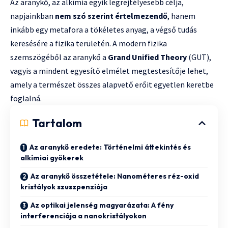
Az aranykő, az alkímia egyik legrejtélyesebb célja,
napjainkban
nem szó szerint értelmezendő
, hanem
inkább egy metafora a tökéletes anyag, a végső tudás
keresésére a fizika területén. A modern fizika
szemszögéből az aranykő a
Grand Unified Theory
(GUT),
vagyis a mindent egyesítő elmélet megtestesítője lehet,
amely a természet összes alapvető erőit egyetlen keretbe
foglalná.
Tartalom
Az aranykő eredete: Történelmi áttekintés és
alkímiai gyökerek
Az aranykő összetétele: Nanométeres réz-oxid
kristályok szuszpenziója
Az optikai jelenség magyarázata: A fény
interferenciája a nanokristályokon