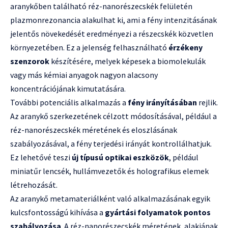
aranykőben található réz-nanorészecskék felületén
plazmonrezonancia alakulhat ki, ami a fény intenzitásának
jelentős növekedését eredményezi a részecskék közvetlen
környezetében. Ez a jelenség felhasználható
érzékeny
szenzorok
készítésére, melyek képesek a biomolekulák
vagy más kémiai anyagok nagyon alacsony
koncentrációjának kimutatására.
További potenciális alkalmazás a
fény irányításában
rejlik.
Az aranykő szerkezetének célzott módosításával, például a
réz-nanorészecskék méretének és eloszlásának
szabályozásával, a fény terjedési irányát kontrollálhatjuk.
Ez lehetővé teszi
új típusú optikai eszközök
, például
miniatűr lencsék, hullámvezetők és holografikus elemek
létrehozását.
Az aranykő metamateriálként való alkalmazásának egyik
kulcsfontosságú kihívása a
gyártási folyamatok pontos
szabályozása
. A réz-nanorészecskék méretének, alakjának