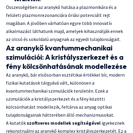
Összességében az aranykő hatása a plazmonikára és a
felületi plazmonrezonanciára óriási potenciált rejt
magában. A jövőben várhatóan egyre több innovatív
alkalmazást láthatunk majd, amelyek kihasználják ennek
az olcsó és sokoldalú anyagnak az egyedi tulajdonságait.
Az aranykő kvantummechanikai
szimulációi: A kristályszerkezet és a
fény kölcsönhatásának modellezése
Az aranykő, bár elsősorban esztétikai értékkel bír, modern
fizikai kutatások tárgyává vált, különösen a
kvantummechanikai szimulációk területén. Ezek a
szimulációk a kristályszerkezet és a fény közötti
kölcsönhatást modellezik, feltárva az anyag optikai
tulajdonságainak hátterében álló mechanizmusokat.
A kutatók
szoftveres modellek segítségével
igyekeznek
rekonstruálni az aranykő komplex kristályszerkezetét. Ez a