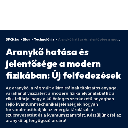
BFKH.hu
>
Blog
>
Technológia
>
Aranykő hatása és jelentősége a modern fizikában: Új felfedezések
Aranykő hatása és
jelentősége a modern
fizikában: Új felfedezések
Az aranykő, a régmúlt alkímistáinak titokzatos anyaga,
váratlanul visszatért a modern fizika élvonalába! Ez a
cikk feltárja, hogy a különleges szerkezetű anyagban
rejlő kvantummechanikai jelenségek hogyan
forradalmasíthatják az energia tárolását, a
szupravezetést és a kvantumszámítást. Készüljünk fel az
aranykő új, lenyűgöző arcára!