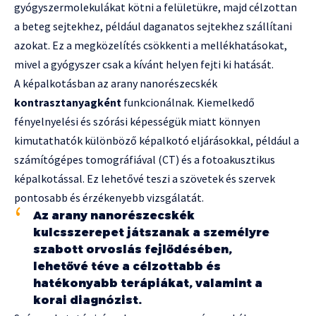
gyógyszermolekulákat kötni a felületükre, majd célzottan
a beteg sejtekhez, például daganatos sejtekhez szállítani
azokat. Ez a megközelítés csökkenti a mellékhatásokat,
mivel a gyógyszer csak a kívánt helyen fejti ki hatását.
A képalkotásban az arany nanorészecskék
kontrasztanyagként
funkcionálnak. Kiemelkedő
fényelnyelési és szórási képességük miatt könnyen
kimutathatók különböző képalkotó eljárásokkal, például a
számítógépes tomográfiával (CT) és a fotoakusztikus
képalkotással. Ez lehetővé teszi a szövetek és szervek
pontosabb és érzékenyebb vizsgálatát.
Az arany nanorészecskék
kulcsszerepet játszanak a személyre
szabott orvoslás fejlődésében,
lehetővé téve a célzottabb és
hatékonyabb terápiákat, valamint a
korai diagnózist.