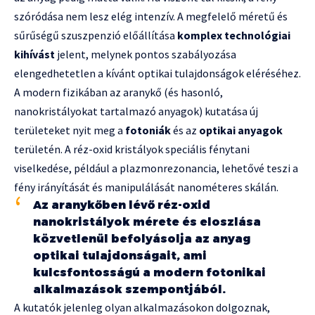
szóródása nem lesz elég intenzív. A megfelelő méretű és
sűrűségű szuszpenzió előállítása
komplex technológiai
kihívást
jelent, melynek pontos szabályozása
elengedhetetlen a kívánt optikai tulajdonságok eléréséhez.
A modern fizikában az aranykő (és hasonló,
nanokristályokat tartalmazó anyagok) kutatása új
területeket nyit meg a
fotoniák
és az
optikai anyagok
területén. A réz-oxid kristályok speciális fénytani
viselkedése, például a plazmonrezonancia, lehetővé teszi a
fény irányítását és manipulálását nanométeres skálán.
Az aranykőben lévő réz-oxid
nanokristályok mérete és eloszlása
közvetlenül befolyásolja az anyag
optikai tulajdonságait, ami
kulcsfontosságú a modern fotonikai
alkalmazások szempontjából.
A kutatók jelenleg olyan alkalmazásokon dolgoznak,