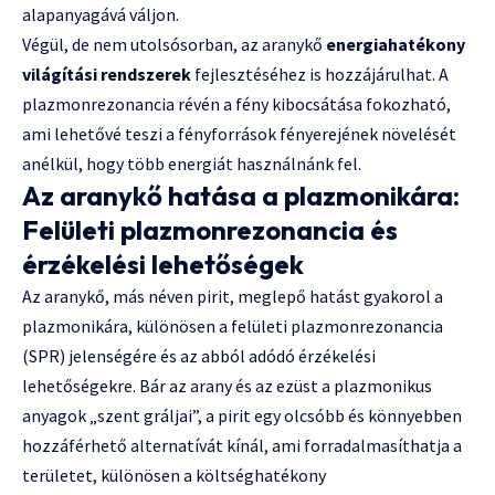
alapanyagává váljon.
Végül, de nem utolsósorban, az aranykő
energiahatékony
világítási rendszerek
fejlesztéséhez is hozzájárulhat. A
plazmonrezonancia révén a fény kibocsátása fokozható,
ami lehetővé teszi a fényforrások fényerejének növelését
anélkül, hogy több energiát használnánk fel.
Az aranykő hatása a plazmonikára:
Felületi plazmonrezonancia és
érzékelési lehetőségek
Az aranykő, más néven pirit, meglepő hatást gyakorol a
plazmonikára, különösen a felületi plazmonrezonancia
(SPR) jelenségére és az abból adódó érzékelési
lehetőségekre. Bár az arany és az ezüst a plazmonikus
anyagok „szent gráljai”, a pirit egy olcsóbb és könnyebben
hozzáférhető alternatívát kínál, ami forradalmasíthatja a
területet, különösen a költséghatékony