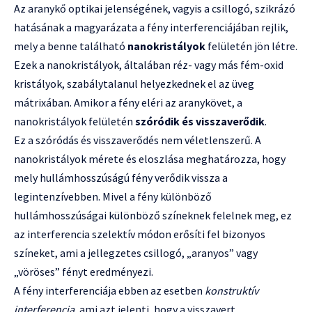
Az aranykő optikai jelenségének, vagyis a csillogó, szikrázó
hatásának a magyarázata a fény interferenciájában rejlik,
mely a benne található
nanokristályok
felületén jön létre.
Ezek a nanokristályok, általában réz- vagy más fém-oxid
kristályok, szabálytalanul helyezkednek el az üveg
mátrixában. Amikor a fény eléri az aranykövet, a
nanokristályok felületén
szóródik és visszaverődik
.
Ez a szóródás és visszaverődés nem véletlenszerű. A
nanokristályok mérete és eloszlása meghatározza, hogy
mely hullámhosszúságú fény verődik vissza a
legintenzívebben. Mivel a fény különböző
hullámhosszúságai különböző színeknek felelnek meg, ez
az interferencia szelektív módon erősíti fel bizonyos
színeket, ami a jellegzetes csillogó, „aranyos” vagy
„vöröses” fényt eredményezi.
A fény interferenciája ebben az esetben
konstruktív
interferencia
, ami azt jelenti, hogy a visszavert