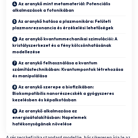
Az aranykő mint metamateriál: Potenciális
alkalmazások a fotonikában
Az aranykő hatása a plazmonikára: Felületi
plazmonrezonancia és érzékelési lehetőségek
Az aranykő kvantummechanikai szimulációi: A
kristályszerkezet és a fény kölcsönhatásának
modellezése
Az aranykő felhasználása a kvantum
számítástechnikában: Kvantumpontok létrehozása
és manipulálása
Az aranykő szerepe a biofizikában:
Biokompatibilis nanorészecskék a gyógyszeres
kezelésben és képalkotásban
Az aranykő alkalmazása az
energiaátalakításban: Napelemek
hatékonyságának növelése
A részecskefizika standard modellje, bár sikeresen írja le az