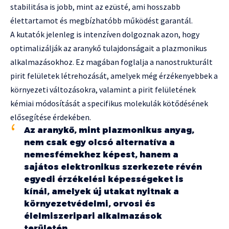
stabilitása is jobb, mint az ezüsté, ami hosszabb
élettartamot és megbízhatóbb működést garantál.
A kutatók jelenleg is intenzíven dolgoznak azon, hogy
optimalizálják az aranykő tulajdonságait a plazmonikus
alkalmazásokhoz. Ez magában foglalja a nanostrukturált
pirit felületek létrehozását, amelyek még érzékenyebbek a
környezeti változásokra, valamint a pirit felületének
kémiai módosítását a specifikus molekulák kötődésének
elősegítése érdekében.
Az aranykő, mint plazmonikus anyag,
nem csak egy olcsó alternatíva a
nemesfémekhez képest, hanem a
sajátos elektronikus szerkezete révén
egyedi érzékelési képességeket is
kínál, amelyek új utakat nyitnak a
környezetvédelmi, orvosi és
élelmiszeripari alkalmazások
területén.