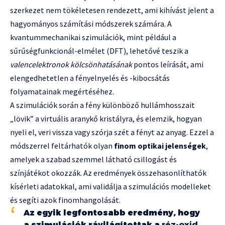
szerkezet nem tökéletesen rendezett, ami kihívást jelent a
hagyományos számítási módszerek számára. A
kvantummechanikai szimulációk, mint például a
sűrűségfunkcionál-elmélet (DFT), lehetővé teszik a
valencelektronok kölcsönhatásának
pontos leírását, ami
elengedhetetlen a fényelnyelés és -kibocsátás
folyamatainak megértéséhez.
A szimulációk során a fény különböző hullámhosszait
„lövik” a virtuális aranykő kristályra, és elemzik, hogyan
nyeli el, veri vissza vagy szórja szét a fényt az anyag. Ezzel a
módszerrel feltárhatók olyan
finom optikai jelenségek
,
amelyek a szabad szemmel látható csillogást és
színjátékot okozzák. Az eredmények összehasonlíthatók
kísérleti adatokkal, ami validálja a szimulációs modelleket
és segíti azok finomhangolását.
Az egyik legfontosabb eredmény, hogy
a szimulációk rávilágítottak a
réz-oxid