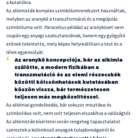
a kutatókra.
Az alkimisták komplex szimbólumrendszert használtak,
melyben az aranykő a transzformáció és a megújulás
szimbóluma volt.
Paracelsus
például az aranykövet nem
csupán egy anyagi szubsztanciának, hanem egy gyógyító
erőnek tekintette, mely képes helyreállítani a test és a
lélek egyensúlyát.
Az aranykő koncepciója, bár az alkímia
szülötte, a modern fizikában a
transzmutáció és az elemi részecskék
közötti kölcsönhatások kutatásában
köszön vissza, bár természetesen
teljesen más megközelítéssel.
Az alkímiai gondolkodás, bár sokszor misztikus és
szimbolikus volt, nem volt teljesen elszakítva a valóságtól.
Az alkimisták kísérletei során rengeteg tapasztalatot
szereztek a különböző anyagok tulajdonságairól és