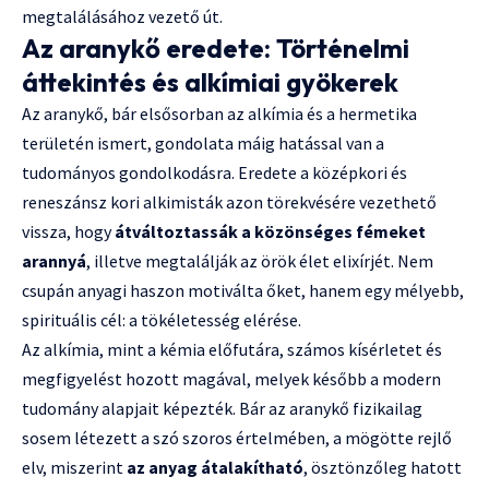
megtalálásához vezető út.
Az aranykő eredete: Történelmi
áttekintés és alkímiai gyökerek
Az aranykő, bár elsősorban az alkímia és a hermetika
területén ismert, gondolata máig hatással van a
tudományos gondolkodásra. Eredete a középkori és
reneszánsz kori alkimisták azon törekvésére vezethető
vissza, hogy
átváltoztassák a közönséges fémeket
arannyá
, illetve megtalálják az örök élet elixírjét. Nem
csupán anyagi haszon motiválta őket, hanem egy mélyebb,
spirituális cél: a tökéletesség elérése.
Az alkímia, mint a kémia előfutára, számos kísérletet és
megfigyelést hozott magával, melyek később a modern
tudomány alapjait képezték. Bár az aranykő fizikailag
sosem létezett a szó szoros értelmében, a mögötte rejlő
elv, miszerint
az anyag átalakítható
, ösztönzőleg hatott