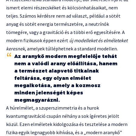
ismert elemi részecskéket és kölcsönhatásaikat, nem
teljes. Számos kérdésre nem ad választ, például a sötét
anyag és sötét energia természetére, a neutrínók
tömegére, vagy a gravitáció és a többi erő egyesítésére. A
modern fizikusok éppen ezért
új modelleket és elméleteket
keresnek
, amelyek túlléphetnek a standard modellen.
Az aranykő modern megfelelője tehát
nem a valódi arany előállítása, hanem
a természet alapvető titkainak
feltárása, egy olyan elmélet
megalkotása, amely a kozmosz
minden jelenségét képes
megmagyarázni.
A húrelmélet, a szuperszimmetria és a hurok
kvantumgravitáció csupán néhány a sok ígéretes jelölt
közül. Ezen elméletek kidolgozása és tesztelése a modern
fizika egyik legnagyobb kihívása, és a „modern aranykő”