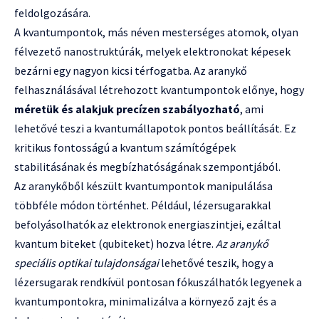
feldolgozására.
A kvantumpontok, más néven mesterséges atomok, olyan
félvezető nanostruktúrák, melyek elektronokat képesek
bezárni egy nagyon kicsi térfogatba. Az aranykő
felhasználásával létrehozott kvantumpontok előnye, hogy
méretük és alakjuk precízen szabályozható
, ami
lehetővé teszi a kvantumállapotok pontos beállítását. Ez
kritikus fontosságú a kvantum számítógépek
stabilitásának és megbízhatóságának szempontjából.
Az aranykőből készült kvantumpontok manipulálása
többféle módon történhet. Például, lézersugarakkal
befolyásolhatók az elektronok energiaszintjei, ezáltal
kvantum biteket (qubiteket) hozva létre.
Az aranykő
speciális optikai tulajdonságai
lehetővé teszik, hogy a
lézersugarak rendkívül pontosan fókuszálhatók legyenek a
kvantumpontokra, minimalizálva a környező zajt és a