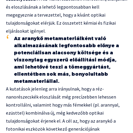
és eloszlásának a lehető legpontosabban kell
megegyeznie a tervezettel, hogy a kívánt optikai
tulajdonságokat elérjük. Ez összetett kémiai és fizikai
eljárásokat igényel.
Az aranykő metamateriálként való
alkalmazásának legfontosabb előnye a
potenciálisan alacsony költsége és a
viszonylag egyszerű előállítási módja,
ami lehetővé teszi a tömeggyártást,
ellentétben sok más, bonyolultabb
metamateriállal.
A kutatások jelenleg arra irányulnak, hogy a réz-
nanorészecskék eloszlását még precízebben lehessen
kontrollálni, valamint hogy más fémekkel (pl. arannyal,
ezüsttel) kombinálva új, még kedvezőbb optikai
tulajdonságokat érjenek el. A cél az, hogy az aranykő a
fotonikai eszközök következő generációjának