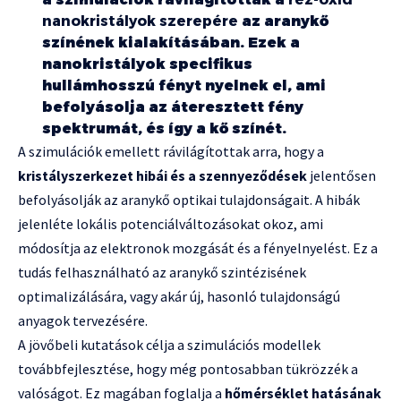
nanokristályok szerepére
az aranykő
színének kialakításában. Ezek a
nanokristályok specifikus
hullámhosszú fényt nyelnek el, ami
befolyásolja az áteresztett fény
spektrumát, és így a kő színét.
A szimulációk emellett rávilágítottak arra, hogy a
kristályszerkezet hibái és a szennyeződések
jelentősen
befolyásolják az aranykő optikai tulajdonságait. A hibák
jelenléte lokális potenciálváltozásokat okoz, ami
módosítja az elektronok mozgását és a fényelnyelést. Ez a
tudás felhasználható az aranykő szintézisének
optimalizálására, vagy akár új, hasonló tulajdonságú
anyagok tervezésére.
A jövőbeli kutatások célja a szimulációs modellek
továbbfejlesztése, hogy még pontosabban tükrözzék a
valóságot. Ez magában foglalja a
hőmérséklet hatásának