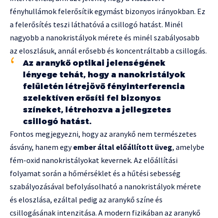
fényhullámok felerősítik egymást bizonyos irányokban. Ez
a felerősítés teszi láthatóvá a csillogó hatást. Minél
nagyobb a nanokristályok mérete és minél szabályosabb
az eloszlásuk, annál erősebb és koncentráltabb a csillogás.
Az aranykő optikai jelenségének
lényege tehát, hogy a nanokristályok
felületén létrejövő fényinterferencia
szelektíven erősíti fel bizonyos
színeket, létrehozva a jellegzetes
csillogó hatást.
Fontos megjegyezni, hogy az aranykő nem természetes
ásvány, hanem egy
ember által előállított üveg
, amelybe
fém-oxid nanokristályokat kevernek. Az előállítási
folyamat során a hőmérséklet és a hűtési sebesség
szabályozásával befolyásolható a nanokristályok mérete
és eloszlása, ezáltal pedig az aranykő színe és
csillogásának intenzitása. A modern fizikában az aranykő