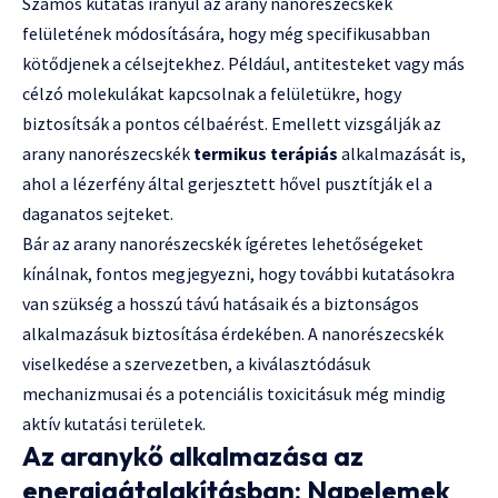
Számos kutatás irányul az arany nanorészecskék
felületének módosítására, hogy még specifikusabban
kötődjenek a célsejtekhez. Például, antitesteket vagy más
célzó molekulákat kapcsolnak a felületükre, hogy
biztosítsák a pontos célbaérést. Emellett vizsgálják az
arany nanorészecskék
termikus terápiás
alkalmazását is,
ahol a lézerfény által gerjesztett hővel pusztítják el a
daganatos sejteket.
Bár az arany nanorészecskék ígéretes lehetőségeket
kínálnak, fontos megjegyezni, hogy további kutatásokra
van szükség a hosszú távú hatásaik és a biztonságos
alkalmazásuk biztosítása érdekében. A nanorészecskék
viselkedése a szervezetben, a kiválasztódásuk
mechanizmusai és a potenciális toxicitásuk még mindig
aktív kutatási területek.
Az aranykő alkalmazása az
energiaátalakításban: Napelemek