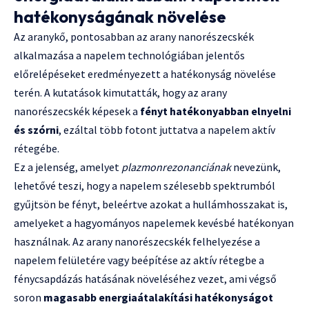
hatékonyságának növelése
Az aranykő, pontosabban az arany nanorészecskék
alkalmazása a napelem technológiában jelentős
előrelépéseket eredményezett a hatékonyság növelése
terén. A kutatások kimutatták, hogy az arany
nanorészecskék képesek a
fényt hatékonyabban elnyelni
és szórni
, ezáltal több fotont juttatva a napelem aktív
rétegébe.
Ez a jelenség, amelyet
plazmonrezonanciának
nevezünk,
lehetővé teszi, hogy a napelem szélesebb spektrumból
gyűjtsön be fényt, beleértve azokat a hullámhosszakat is,
amelyeket a hagyományos napelemek kevésbé hatékonyan
használnak. Az arany nanorészecskék felhelyezése a
napelem felületére vagy beépítése az aktív rétegbe a
fénycsapdázás hatásának növeléséhez vezet, ami végső
soron
magasabb energiaátalakítási hatékonyságot