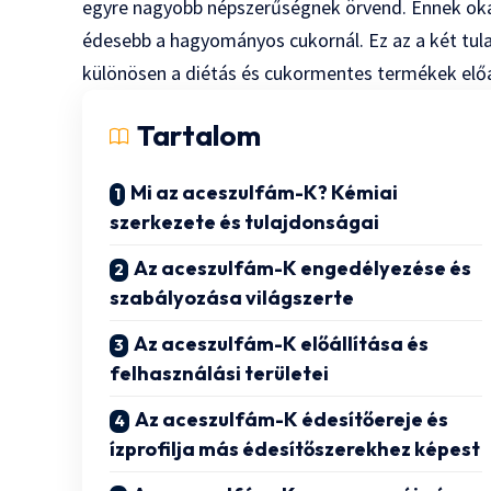
egyre nagyobb népszerűségnek örvend. Ennek oka
édesebb a hagyományos cukornál. Ez az a két tul
különösen a diétás és cukormentes termékek előá
Tartalom
Mi az aceszulfám-K? Kémiai
szerkezete és tulajdonságai
Az aceszulfám-K engedélyezése és
szabályozása világszerte
Az aceszulfám-K előállítása és
felhasználási területei
Az aceszulfám-K édesítőereje és
ízprofilja más édesítőszerekhez képest