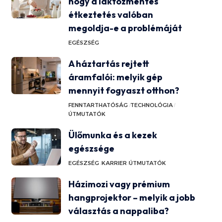
hogy a laktózmentes
étkeztetés valóban
megoldja-e a problémáját
EGÉSZSÉG
A háztartás rejtett
áramfalói: melyik gép
mennyit fogyaszt otthon?
FENNTARTHATÓSÁG
TECHNOLÓGIA
ÚTMUTATÓK
Ülőmunka és a kezek
egészsége
EGÉSZSÉG
KARRIER
ÚTMUTATÓK
Házimozi vagy prémium
hangprojektor – melyik a jobb
választás a nappaliba?