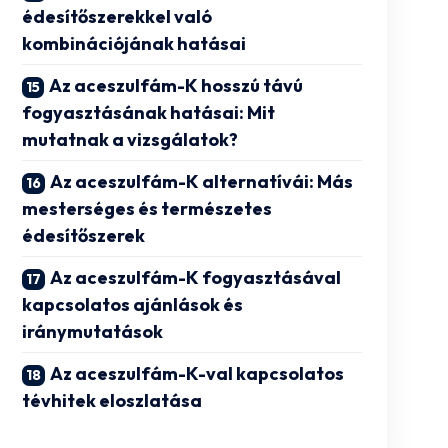
édesítőszerekkel való
kombinációjának hatásai
Az aceszulfám-K hosszú távú
fogyasztásának hatásai: Mit
mutatnak a vizsgálatok?
Az aceszulfám-K alternatívái: Más
mesterséges és természetes
édesítőszerek
Az aceszulfám-K fogyasztásával
kapcsolatos ajánlások és
iránymutatások
Az aceszulfám-K-val kapcsolatos
tévhitek eloszlatása