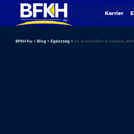
Karrier
E
BFKH.hu
>
Blog
>
Egészség
>
Az aceszulfám-K hatásai: elő