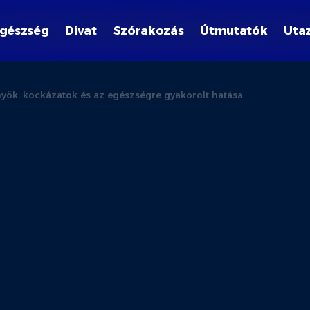
gészség
Divat
Szórakozás
Útmutatók
Uta
nyök, kockázatok és az egészségre gyakorolt hatása