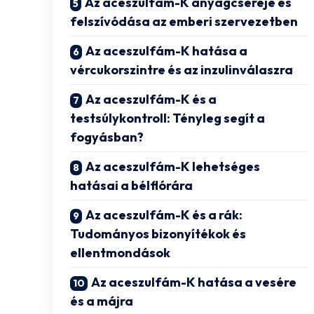
Az aceszulfám-K anyagcseréje és
felszívódása az emberi szervezetben
Az aceszulfám-K hatása a
vércukorszintre és az inzulinválaszra
Az aceszulfám-K és a
testsúlykontroll: Tényleg segít a
fogyásban?
Az aceszulfám-K lehetséges
hatásai a bélflórára
Az aceszulfám-K és a rák:
Tudományos bizonyítékok és
ellentmondások
Az aceszulfám-K hatása a vesére
és a májra