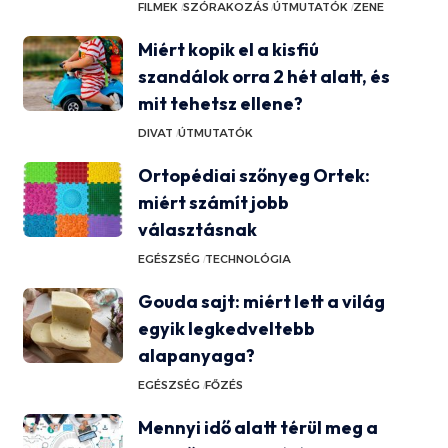
FILMEK
SZÓRAKOZÁS
ÚTMUTATÓK
ZENE
Miért kopik el a kisfiú
szandálok orra 2 hét alatt, és
mit tehetsz ellene?
DIVAT
ÚTMUTATÓK
Ortopédiai szőnyeg Ortek:
miért számít jobb
választásnak
EGÉSZSÉG
TECHNOLÓGIA
Gouda sajt: miért lett a világ
egyik legkedveltebb
alapanyaga?
EGÉSZSÉG
FŐZÉS
Mennyi idő alatt térül meg a