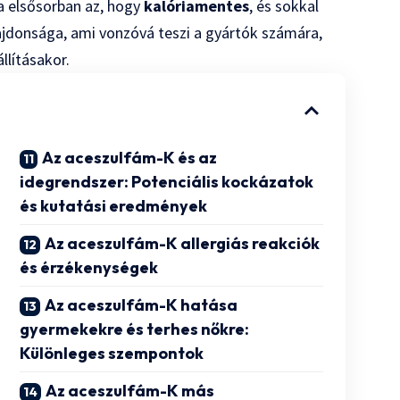
 elsősorban az, hogy
kalóriamentes
, és sokkal
ajdonsága, ami vonzóvá teszi a gyártók számára,
llításakor.
Az aceszulfám-K és az
idegrendszer: Potenciális kockázatok
és kutatási eredmények
Az aceszulfám-K allergiás reakciók
és érzékenységek
Az aceszulfám-K hatása
gyermekekre és terhes nőkre:
Különleges szempontok
Az aceszulfám-K más