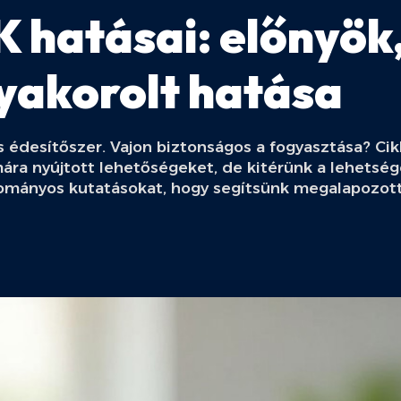
 hatásai: előnyök
yakorolt hatása
édesítőszer. Vajon biztonságos a fogyasztása? Cik
ra nyújtott lehetőségeket, de kitérünk a lehetség
dományos kutatásokat, hogy segítsünk megalapozott