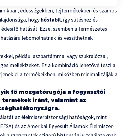
gumikban, édességekben, tejtermékekben és számos
tulajdonsága, hogy
hőstabil
, így sütéshez és
né édesítő hatását. Ezzel szemben a természetes
ő hatására lebomolhatnak és veszíthetnek
ekkel, például aszpartámmal vagy szukralózzal,
eges mellékízeket. Ez a kombináció lehetővé teszi a
rjenek el a termékeikben, miközben minimalizálják a
yik fő mozgatórugója a fogyasztói
 termékek iránt, valamint az
ltséghatékonyságra.
latát az élelmiszerbiztonsági hatóságok, mint
(EFSA) és az Amerikai Egyesült Államok Élelmiszer-
zek a szervezetek szigorú biztonsági vizsgálatoknak