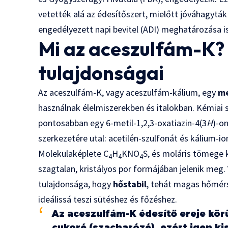
vetették alá az édesítőszert, mielőtt jóváhagyták
engedélyezett napi bevitel (ADI) meghatározása is
Mi az aceszulfám-K? 
tulajdonságai
Az aceszulfám-K, vagy aceszulfám-kálium, egy
me
használnak élelmiszerekben és italokban. Kémia
pontosabban egy 6-metil-1,2,3-oxatiazin-4(3
H
)-on
szerkezetére utal: acetilén-szulfonát és kálium-i
Molekulaképlete C
H
KNO
S, és moláris tömege 
4
4
4
szagtalan, kristályos por formájában jelenik meg.
tulajdonsága, hogy
hőstabil
, tehát magas hőmérs
ideálissá teszi sütéshez és főzéshez.
Az aceszulfám-K édesítő ereje kör
cukoré (szacharózé), ezért igen ki