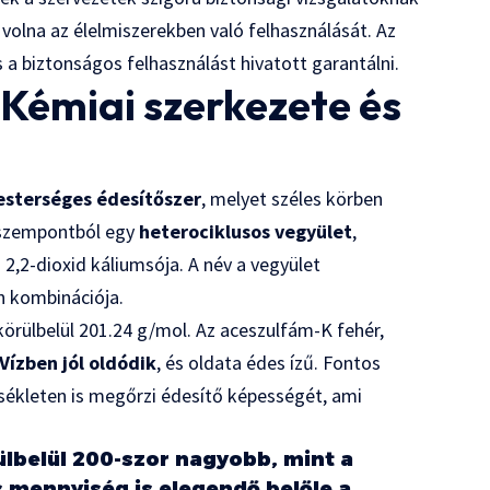
 volna az élelmiszerekben való felhasználását. Az
 a biztonságos felhasználást hivatott garantálni.
Kémiai szerkezete és
sterséges édesítőszer
, melyet széles körben
i szempontból egy
heterociklusos vegyület
,
 2,2-dioxid káliumsója. A név a vegyület
on kombinációja.
körülbelül 201.24 g/mol. Az aceszulfám-K fehér,
Vízben jól oldódik
, és oldata édes ízű. Fontos
ékleten is megőrzi édesítő képességét, ami
ülbelül 200-szor nagyobb, mint a
s mennyiség is elegendő belőle a