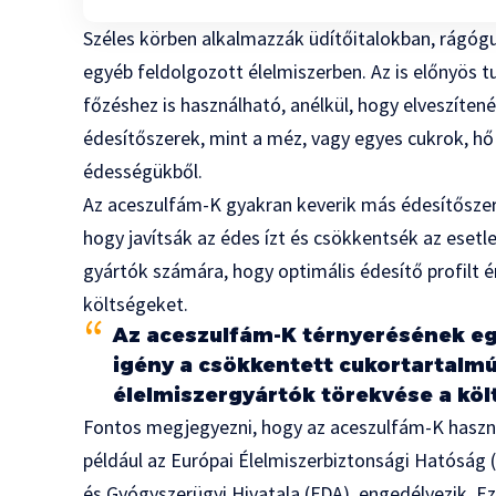
Széles körben alkalmazzák üdítőitalokban, rágó
egyéb feldolgozott élelmiszerben. Az is előnyös 
főzéshez is használható, anélkül, hogy elveszíte
édesítőszerek, mint a méz, vagy egyes cukrok, h
édességükből.
Az aceszulfám-K gyakran keverik más édesítőszer
hogy javítsák az édes ízt és csökkentsék az esetl
gyártók számára, hogy optimális édesítő profilt é
költségeket.
Az aceszulfám-K térnyerésének eg
igény a csökkentett cukortartalmú
élelmiszergyártók törekvése a kö
Fontos megjegyezni, hogy az aceszulfám-K haszná
például az Európai Élelmiszerbiztonsági Hatóság 
és Gyógyszerügyi Hivatala (FDA), engedélyezik. E