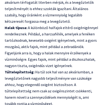
akvárium térfogatát literben mérjük, és a levegőztetők
teljesítményét is ehhez szokták igazítani. Általános
szabály, hogy óránként a vízmennyiség legalább
kétszeresét forgassa meg a levegőztető.
Halak típusa:
A különböző halfajok eltérő oxigénigénnyel
rendelkeznek. Például, a harcsafélék, amelyek a fenéken
tartózkodnak, kevesebb oxigént igényelnek, mint a gyors
mozgású, aktív fajok, mint például a zebradániók.
Figyeljünk arra is, hogy a halak mennyire érzékenyek a
vízminőségre. Egyes fajok, mint például a diszkoszhalak,
nagyon tiszta, oxigéndús vizet igényelnek.
Túltelepítettség:
Ha túl sok hal van az akváriumban, a
levegőztetőnek nagyobb teljesítményre van szüksége
ahhoz, hogy elegendő oxigént biztosítson. A
túltelepítettség nem csak az oxigénszintet csökkenti,
hanem növeli a szennyeződések mennyiségét is, ami
tovább rontja a vízminőséget.