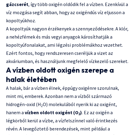
gázcserét
, így több oxigén oldódik fel a vízben. Ezenkívül a
víz mozgása segít abban, hogy az oxigéndús víz eljusson a
kopoltyúkhoz.
A kopoltyúk nagyon érzékenyek a szennyeződésekre. A klór,
a nehézfémek és más vegyi anyagok károsíthatják a
kopoltyúfonalakat, ami légzési problémákhoz vezethet.
Ezért fontos, hogy rendszeresen cseréljük a vizet az
akváriumban, és használjunk megfelelő vízkezelő szereket.
A vízben oldott oxigén szerepe a
halak életében
A halak, bár a vízben élnek, éppúgy oxigénre szorulnak,
mint mi, emberek. Azonban nem a vízből származó
hidrogén-oxid (H
O) molekulából nyerik ki az oxigént,
2
hanem a
vízben oldott oxigént (O
)
. Ez az oxigén a
2
légkörből kerül a vízbe, a vízfelszínnel való érintkezés
révén. A levegőztető berendezések, mint például a