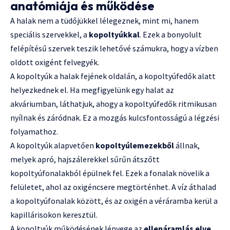
anatómiája és működése
A halak nem a tüdőjükkel lélegeznek, mint mi, hanem
speciális szervekkel, a
kopoltyúkkal
. Ezek a bonyolult
felépítésű szervek teszik lehetővé számukra, hogy a vízben
oldott oxigént felvegyék.
A kopoltyúk a halak fejének oldalán, a kopoltyúfedők alatt
helyezkednek el. Ha megfigyelünk egy halat az
akváriumban, láthatjuk, ahogy a kopoltyúfedők ritmikusan
nyílnak és záródnak. Ez a mozgás kulcsfontosságú a légzési
folyamathoz.
A kopoltyúk alapvetően
kopoltyúlemezekből
állnak,
melyek apró, hajszálerekkel sűrűn átszőtt
kopoltyúfonalakból épülnek fel. Ezek a fonalak növelik a
felületet, ahol az oxigéncsere megtörténhet. A víz áthalad
a kopoltyúfonalak között, és az oxigén a véráramba kerül a
kapillárisokon keresztül.
A kopoltyúk működésének lényege az
ellenáramlás elve
.