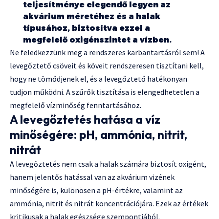
teljesítménye elegendő legyen az
akvárium méretéhez és a halak
típusához, biztosítva ezzel a
megfelelő oxigénszintet a vízben.
Ne feledkezzünk meg a rendszeres karbantartásról sem! A
levegőztető csöveit és köveit rendszeresen tisztítani kell,
hogy ne tömődjenek el, és a levegőztető hatékonyan
tudjon működni. A szűrők tisztítása is elengedhetetlen a
megfelelő vízminőség fenntartásához.
A levegőztetés hatása a víz
minőségére: pH, ammónia, nitrit,
nitrát
A levegőztetés nem csak a halak számára biztosít oxigént,
hanem jelentős hatással van az akvárium vizének
minőségére is, különösen a pH-értékre, valamint az
ammónia, nitrit és nitrát koncentrációjára. Ezek az értékek
kritikusak a halak egészsége szempontjából.