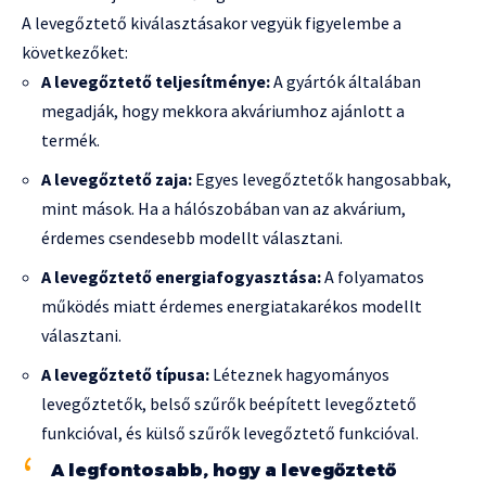
A levegőztető kiválasztásakor vegyük figyelembe a
következőket:
A levegőztető teljesítménye:
A gyártók általában
megadják, hogy mekkora akváriumhoz ajánlott a
termék.
A levegőztető zaja:
Egyes levegőztetők hangosabbak,
mint mások. Ha a hálószobában van az akvárium,
érdemes csendesebb modellt választani.
A levegőztető energiafogyasztása:
A folyamatos
működés miatt érdemes energiatakarékos modellt
választani.
A levegőztető típusa:
Léteznek hagyományos
levegőztetők, belső szűrők beépített levegőztető
funkcióval, és külső szűrők levegőztető funkcióval.
A legfontosabb, hogy a levegőztető