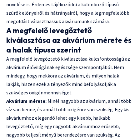
növelése is. Érdemes tájékozódni a különböző típusú
szűrők előnyeiről és hátrányairól, hogy a legmegfelelőbb
megoldást választhassuk akváriumunk számára.
A megfelelő levegőztető
kiválasztása az akvárium mérete és
a halak típusa szerint
A megfelelő levegőztető kiválasztása kulcsfontosságú az
akvárium élővilágának egészsége szempontjából. Nem
mindegy, hogy mekkora az akvárium, és milyen halak
lakják, hiszen ezek a tényezők mind befolyásolják a
szükséges oxigénmennyiséget.
Akvárium mérete:
Minél nagyobb az akvárium, annál több
víz van benne, és annál több oxigénre van szükség. Egy kis
akváriumhoz elegendő lehet egy kisebb, halkabb
levegőztető, míg egy nagyobb akváriumhoz erősebb,
nagyobb teljesítményű berendezésre van szükség. Az