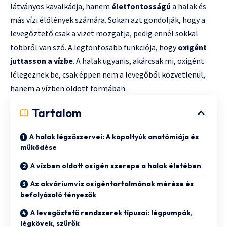
látványos kavalkádja, hanem
életfontosságú
a halak és
más vízi élőlények számára. Sokan azt gondolják, hogy a
levegőztető csak a vizet mozgatja, pedig ennél sokkal
többről van szó. A legfontosabb funkciója, hogy
oxigént
juttasson a vízbe
. A halak ugyanis, akárcsak mi, oxigént
lélegeznek be, csak éppen nem a levegőből közvetlenül,
hanem a vízben oldott formában.
Tartalom
A halak légzőszervei: A kopoltyúk anatómiája és
működése
A vízben oldott oxigén szerepe a halak életében
Az akváriumvíz oxigéntartalmának mérése és
befolyásoló tényezők
A levegőztető rendszerek típusai: légpumpák,
légkövek, szűrők