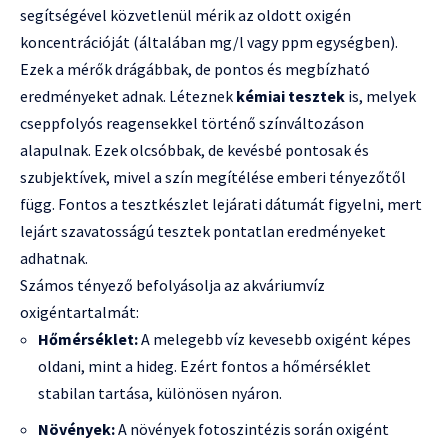
segítségével közvetlenül mérik az oldott oxigén
koncentrációját (általában mg/l vagy ppm egységben).
Ezek a mérők drágábbak, de pontos és megbízható
eredményeket adnak. Léteznek
kémiai tesztek
is, melyek
cseppfolyós reagensekkel történő színváltozáson
alapulnak. Ezek olcsóbbak, de kevésbé pontosak és
szubjektívek, mivel a szín megítélése emberi tényezőtől
függ. Fontos a tesztkészlet lejárati dátumát figyelni, mert
lejárt szavatosságú tesztek pontatlan eredményeket
adhatnak.
Számos tényező befolyásolja az akváriumvíz
oxigéntartalmát:
Hőmérséklet:
A melegebb víz kevesebb oxigént képes
oldani, mint a hideg. Ezért fontos a hőmérséklet
stabilan tartása, különösen nyáron.
Növények:
A növények fotoszintézis során oxigént