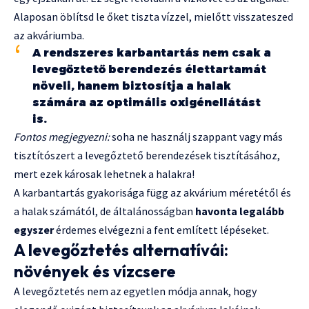
Alaposan öblítsd le őket tiszta vízzel, mielőtt visszateszed
az akváriumba.
A rendszeres karbantartás nem csak a
levegőztető berendezés élettartamát
növeli, hanem biztosítja a halak
számára az optimális oxigénellátást
is.
Fontos megjegyezni:
soha ne használj szappant vagy más
tisztítószert a levegőztető berendezések tisztításához,
mert ezek károsak lehetnek a halakra!
A karbantartás gyakorisága függ az akvárium méretétől és
a halak számától, de általánosságban
havonta legalább
egyszer
érdemes elvégezni a fent említett lépéseket.
A levegőztetés alternatívái:
növények és vízcsere
A levegőztetés nem az egyetlen módja annak, hogy