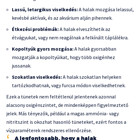
Lassú, letargikus viselkedés:
A halak mozgása lelassul,
kevésbé aktívak, és az akvárium alján pihennek.
Étkezési problémák:
A halak elveszíthetik az
étvágyukat, vagy nem reagálnak a felkínált táplálékra.
Kopoltyúk gyors mozgása:
A halak gyorsabban
mozgatják a kopoltyúikat, hogy több oxigénhez
jussanak.
Szokatlan viselkedés:
A halak szokatlan helyeken
tartózkodhatnak, vagy furcsa módon viselkedhetnek.
Ezek a tünetek nem feltétlenül jelentenek azonnal
alacsony oxigénszintet, de mindenképpen figyelmeztető
jelek. Más tényezők, például a magas ammónia- vagy
nitritszint is okozhat hasonló tüneteket, ezért fontos a
vízparaméterek rendszeres ellenőrzése.
A legfontosabb, hogy a halak