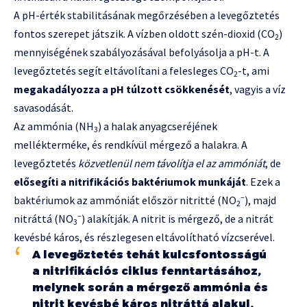
A pH-érték stabilitásának megőrzésében a levegőztetés
fontos szerepet játszik. A vízben oldott szén-dioxid (CO
)
2
mennyiségének szabályozásával befolyásolja a pH-t. A
levegőztetés segít eltávolítani a felesleges CO
-t, ami
2
megakadályozza a pH túlzott csökkenését
, vagyis a víz
savasodását.
Az ammónia (NH
) a halak anyagcseréjének
3
mellékterméke, és rendkívül mérgező a halakra. A
levegőztetés
közvetlenül nem távolítja el az ammóniát
, de
elősegíti a nitrifikációs baktériumok munkáját
. Ezek a
–
baktériumok az ammóniát először nitritté (NO
), majd
2
–
nitráttá (NO
) alakítják. A nitrit is mérgező, de a nitrát
3
kevésbé káros, és részlegesen eltávolítható vízcserével.
A levegőztetés tehát kulcsfontosságú
a nitrifikációs ciklus fenntartásához,
melynek során a mérgező ammónia és
nitrit kevésbé káros nitráttá alakul.