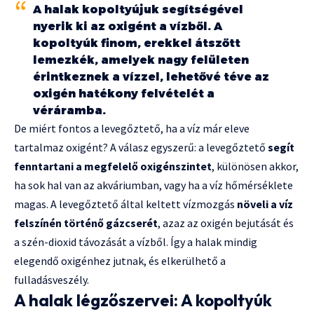
A halak kopoltyújuk segítségével
nyerik ki az oxigént a vízből. A
kopoltyúk finom, erekkel átszőtt
lemezkék, amelyek nagy felületen
érintkeznek a vízzel, lehetővé téve az
oxigén hatékony felvételét a
véráramba.
De miért fontos a levegőztető, ha a víz már eleve
tartalmaz oxigént? A válasz egyszerű: a levegőztető
segít
fenntartani a megfelelő oxigénszintet
, különösen akkor,
ha sok hal van az akváriumban, vagy ha a víz hőmérséklete
magas. A levegőztető által keltett vízmozgás
növeli a víz
felszínén történő gázcserét
, azaz az oxigén bejutását és
a szén-dioxid távozását a vízből. Így a halak mindig
elegendő oxigénhez jutnak, és elkerülhető a
fulladásveszély.
A halak légzőszervei: A kopoltyúk