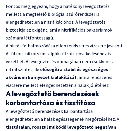
Fontos megjegyezni, hogy a hatékony levegőztetés
mellett a megfelelő biológiai szűrőrendszer is
elengedhetetlen a nitrifikációhoz. A levegőztetés
biztosítja az oxigént, ami a nitrifikációs baktériumok
számára létfontosságú.
A nitrát felhalmozódása ellen rendszeres vízcsere javasolt.
A túlzott nitrátszint algák túlzott növekedéséhez is
vezethet. A levegőztetés önmagában nem csökkenti a
nitrátszintet, de
elősegíti a stabil és egészséges
akváriumi környezet kialakítását
, ami a rendszeres
vízcsere mellett elengedhetetlen a halak jólétéhez.
A levegőztető berendezések
karbantartása és tisztítása
A levegőztető berendezések karbantartása
elengedhetetlen a halak egészségének megőrzéséhez. A
tisztátalan, rosszul működő levegőztető negatívan