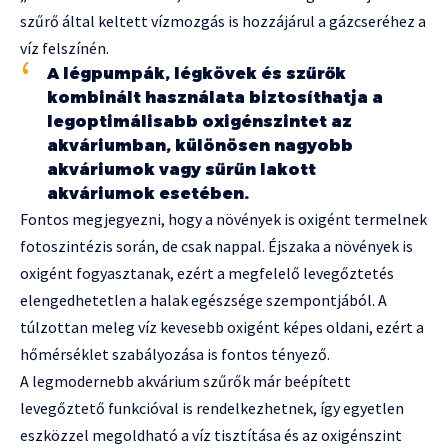
szűrő által keltett vízmozgás is hozzájárul a gázcseréhez a
víz felszínén.
A légpumpák, légkövek és szűrők
kombinált használata biztosíthatja a
legoptimálisabb oxigénszintet az
akváriumban, különösen nagyobb
akváriumok vagy sűrűn lakott
akváriumok esetében.
Fontos megjegyezni, hogy a növények is oxigént termelnek
fotoszintézis során, de csak nappal. Éjszaka a növények is
oxigént fogyasztanak, ezért a megfelelő levegőztetés
elengedhetetlen a halak egészsége szempontjából. A
túlzottan meleg víz kevesebb oxigént képes oldani, ezért a
hőmérséklet szabályozása is fontos tényező.
A legmodernebb akvárium szűrők már beépített
levegőztető funkcióval is rendelkezhetnek, így egyetlen
eszközzel megoldható a víz tisztítása és az oxigénszint