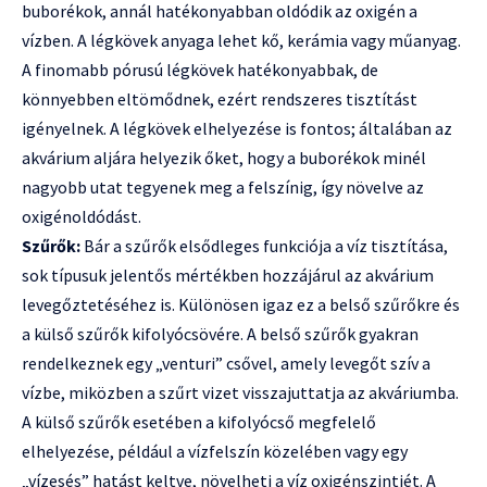
buborékok, annál hatékonyabban oldódik az oxigén a
vízben. A légkövek anyaga lehet kő, kerámia vagy műanyag.
A finomabb pórusú légkövek hatékonyabbak, de
könnyebben eltömődnek, ezért rendszeres tisztítást
igényelnek. A légkövek elhelyezése is fontos; általában az
akvárium aljára helyezik őket, hogy a buborékok minél
nagyobb utat tegyenek meg a felszínig, így növelve az
oxigénoldódást.
Szűrők:
Bár a szűrők elsődleges funkciója a víz tisztítása,
sok típusuk jelentős mértékben hozzájárul az akvárium
levegőztetéséhez is. Különösen igaz ez a belső szűrőkre és
a külső szűrők kifolyócsövére. A belső szűrők gyakran
rendelkeznek egy „venturi” csővel, amely levegőt szív a
vízbe, miközben a szűrt vizet visszajuttatja az akváriumba.
A külső szűrők esetében a kifolyócső megfelelő
elhelyezése, például a vízfelszín közelében vagy egy
„vízesés” hatást keltve, növelheti a víz oxigénszintjét. A