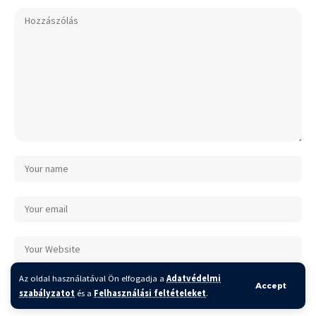
Az oldal használatával Ön elfogadja a
Adatvédelmi
A nevem, e-mail címem, és weboldalcímem mentése a böngészőben a
Accept
szabályzatot
és a
Felhasználási feltételeket
.
következő hozzászólásomhoz.