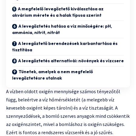
A megfelelő levegőztető kiválasztása az
akvárium mérete és a halak típusa szerint
A levegőztetés hatása a víz minőségére: pH,
ammónia, nitrit, nitrát
A levegőztető berendezések karbantartása és
tisztítása
A levegőztetés alternatívái: növények és vízcsere
Tünetek, amelyek a nem megfelelő
levegőztetésre utalnak
A vízben oldott oxigén mennyisége számos tényezőtől
függ, beleértve a víz hőmérsékletét (a melegebb víz
kevesebb oxigént képes tárolni) és a víz tisztaságát. A
szennyeződések, a bomló szerves anyagok mind csökkentik
az oxigénszintet, mivel a bomláshoz is oxigén szükséges.
Ezért is fontos a rendszeres vízcserék és a jó szűrés.