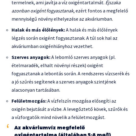
termelnek, ami javítja a víz oxigéntartalmát.
Éjszaka
azonban oxigént fogyasztanak
, ezért fontos a megfelelő
mennyiségű növény elhelyezése az akváriumban.
Halak és más élőlények:
A halak és más élőlények
légzés során oxigént fogyasztanak. A túl sok hal az
akváriumban oxigénhiányhoz vezethet.
Szerves anyagok:
A lebomló szerves anyagok (pl.
ételmaradék, elhalt növényi részek) oxigént
fogyasztanak a lebontás során. A rendszeres vízcserék és
a jó szűrés segítenek a szerves anyagok szintjének
alacsonyan tartásában.
Felületmozgás:
A vízfelszín mozgása elősegíti az
oxigén bejutását a vízbe. A levegőztető kövek, szűrők és
a vízforgatók mind növelik a felületmozgást.
Az akváriumvíz megfelelő
oxigéntartalma (általában 5-8 mg/l)