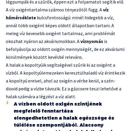
légpumpák és a szűrők, éppen ezt a folyamatot segítik elő.
A víz oxigéntartalma számos tényezőtől függ. A
víz
hőmérséklete
kulcsfontosságú: minél hidegebb a víz,
annál több oxigént képes oldott állapotban tartani. A
meleg víz kevesebb oxigént tartalmaz, ami problémát
okozhat nyáron az akváriumokban. A
víznyomás
is
befolyásolja az oldott oxigén mennyiségét, de ez akváriumi
körülmények között kevésbé releváns.
A halak a kopoltyúik segítségével szűrik ki az oxigént a
vízből. A kopoltyúlemezeken keresztülhaladó víz érintkezik
a kopoltyú ereivel, ahol az oxigén a vérbe kerül, a szén-
dioxid pedig a vízbe távozik. Ez a gázcsere teszi lehetővé a
halak számára a légzést a víz alatt.
A vízben oldott oxigén szintjének
megfelelő fenntartása
elengedhetetlen a halak egészsége és
túlélése szempontjából. Alacsony