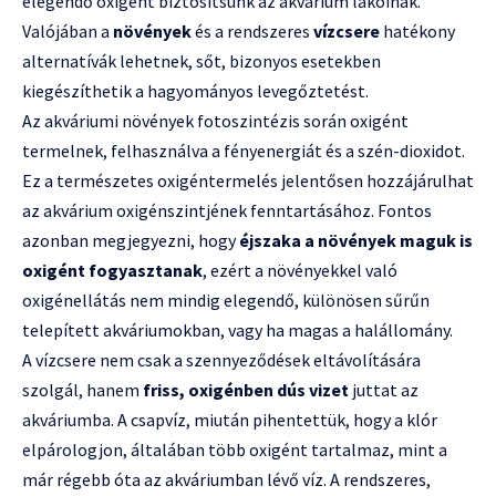
elegendő oxigént biztosítsunk az akvárium lakóinak.
Valójában a
növények
és a rendszeres
vízcsere
hatékony
alternatívák lehetnek, sőt, bizonyos esetekben
kiegészíthetik a hagyományos levegőztetést.
Az akváriumi növények fotoszintézis során oxigént
termelnek, felhasználva a fényenergiát és a szén-dioxidot.
Ez a természetes oxigéntermelés jelentősen hozzájárulhat
az akvárium oxigénszintjének fenntartásához. Fontos
azonban megjegyezni, hogy
éjszaka a növények maguk is
oxigént fogyasztanak
, ezért a növényekkel való
oxigénellátás nem mindig elegendő, különösen sűrűn
telepített akváriumokban, vagy ha magas a halállomány.
A vízcsere nem csak a szennyeződések eltávolítására
szolgál, hanem
friss, oxigénben dús vizet
juttat az
akváriumba. A csapvíz, miután pihentettük, hogy a klór
elpárologjon, általában több oxigént tartalmaz, mint a
már régebb óta az akváriumban lévő víz. A rendszeres,