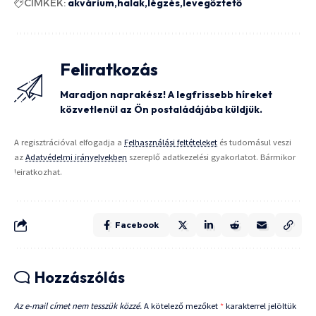
CÍMKÉK:
akvárium
halak
légzés
levegőztető
Feliratkozás
Maradjon naprakész! A legfrissebb híreket
közvetlenül az Ön postaládájába küldjük.
A regisztrációval elfogadja a
Felhasználási feltételeket
és tudomásul veszi
az
Adatvédelmi irányelvekben
szereplő adatkezelési gyakorlatot. Bármikor
leiratkozhat.
Facebook
Hozzászólás
Az e-mail címet nem tesszük közzé.
A kötelező mezőket
*
karakterrel jelöltük