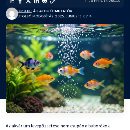
20 PERC OLVASÁS
BFKH.HU
ÁLLATOK
ÚTMUTATÓK
UTOLSÓ MÓDOSÍTÁS: 2025. JÚNIUS 13. 07:14
Az akvárium levegőztetése nem csupán a buborékok