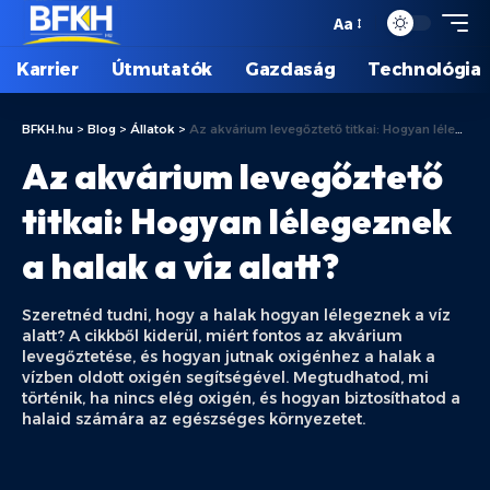
Aa
Karrier
Útmutatók
Gazdaság
Technológia
BFKH.hu
>
Blog
>
Állatok
>
Az akvárium levegőztető titkai: Hogyan lélegeznek a halak a víz alatt?
Az akvárium levegőztető
titkai: Hogyan lélegeznek
a halak a víz alatt?
Szeretnéd tudni, hogy a halak hogyan lélegeznek a víz
alatt? A cikkből kiderül, miért fontos az akvárium
levegőztetése, és hogyan jutnak oxigénhez a halak a
vízben oldott oxigén segítségével. Megtudhatod, mi
történik, ha nincs elég oxigén, és hogyan biztosíthatod a
halaid számára az egészséges környezetet.