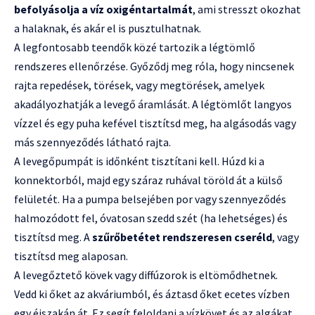
befolyásolja a víz oxigéntartalmát
, ami stresszt okozhat
a halaknak, és akár el is pusztulhatnak.
A legfontosabb teendők közé tartozik a légtömlő
rendszeres ellenőrzése. Győződj meg róla, hogy nincsenek
rajta repedések, törések, vagy megtörések, amelyek
akadályozhatják a levegő áramlását. A légtömlőt langyos
vízzel és egy puha kefével tisztítsd meg, ha algásodás vagy
más szennyeződés látható rajta.
A levegőpumpát is időnként tisztítani kell. Húzd ki a
konnektorból, majd egy száraz ruhával töröld át a külső
felületét. Ha a pumpa belsejében por vagy szennyeződés
halmozódott fel, óvatosan szedd szét (ha lehetséges) és
tisztítsd meg. A
szűrőbetétet rendszeresen cseréld
, vagy
tisztítsd meg alaposan.
A levegőztető kövek vagy diffúzorok is eltömődhetnek.
Vedd ki őket az akváriumból, és áztasd őket ecetes vízben
egy éjszakán át. Ez segít feloldani a vízkövet és az algákat.