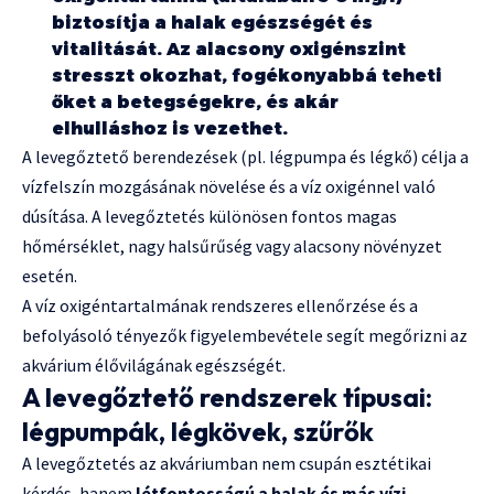
biztosítja a halak egészségét és
vitalitását. Az alacsony oxigénszint
stresszt okozhat, fogékonyabbá teheti
őket a betegségekre, és akár
elhulláshoz is vezethet.
A levegőztető berendezések (pl. légpumpa és légkő) célja a
vízfelszín mozgásának növelése és a víz oxigénnel való
dúsítása. A levegőztetés különösen fontos magas
hőmérséklet, nagy halsűrűség vagy alacsony növényzet
esetén.
A víz oxigéntartalmának rendszeres ellenőrzése és a
befolyásoló tényezők figyelembevétele segít megőrizni az
akvárium élővilágának egészségét.
A levegőztető rendszerek típusai:
légpumpák, légkövek, szűrők
A levegőztetés az akváriumban nem csupán esztétikai
kérdés, hanem
létfontosságú a halak és más vízi