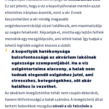
Ez azt jelenti, hogy a víz a kopoltyúfonalak mentén azzal
ellentétes irányban áramlik, mint a vér. Ennek
köszönhetően a vér mindig magasabb
oxigénkoncentrációjú vízzel találkozik, ami maximalizálja
az oxigén felvételét. Képzeljük el, mintha egy lejtőn felfelé
mennénk egy mozgólépcsőn, ami lefelé halad. Így tudjuk a
lehető legtöbb oxigént kivonni a vízből.
A kopoltyúk hatékonysága
kulcsfontosságú az akvárium lakóinak
egészsége szempontjából. Ha a víz
oxigéntartalma alacsony, a halak nem
tudnak elegendő oxigénhez jutni, ami
stresszhez, betegségekhez, sőt akár
halálhoz is vezethet.
Az akvárium levegőztetése tehát nem csupán dekoráció,
hanem létfontosságú a halak számára. A levegőztető által
keltett buborékok mozgása
növeli a víz felszínén a