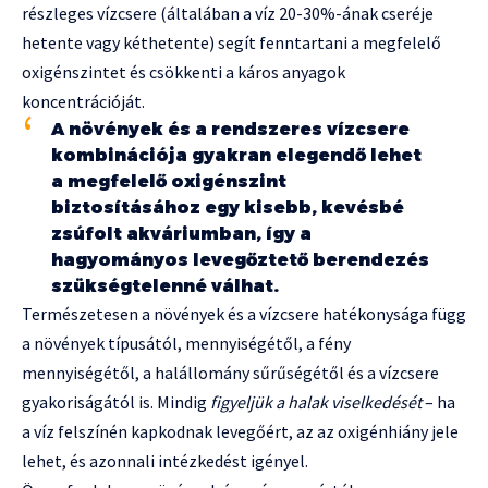
részleges vízcsere (általában a víz 20-30%-ának cseréje
hetente vagy kéthetente) segít fenntartani a megfelelő
oxigénszintet és csökkenti a káros anyagok
koncentrációját.
A növények és a rendszeres vízcsere
kombinációja gyakran elegendő lehet
a megfelelő oxigénszint
biztosításához egy kisebb, kevésbé
zsúfolt akváriumban, így a
hagyományos levegőztető berendezés
szükségtelenné válhat.
Természetesen a növények és a vízcsere hatékonysága függ
a növények típusától, mennyiségétől, a fény
mennyiségétől, a halállomány sűrűségétől és a vízcsere
gyakoriságától is. Mindig
figyeljük a halak viselkedését
– ha
a víz felszínén kapkodnak levegőért, az az oxigénhiány jele
lehet, és azonnali intézkedést igényel.