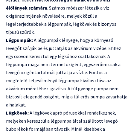
élőlények számára
. Számos módszer létezik a víz
oxigénszintjének növelésére, melyek közül a
legelterjedtebbek a légpumpák, légkövek és bizonyos
típusú szűrők.
Légpumpák:
A légpumpák lényege, hogy a környező
levegőt szívják be és juttatják az akvárium vizébe. Ehhez
egy csövön keresztül egy légkőhöz csatlakoznak. A
légpumpa maga nem termel oxigént; egyszerűen csak a
levegő oxigéntartalmát juttatja a vízbe. Fontos a
megfelelő teljesítményű légpumpa kiválasztása az
akvárium méretéhez igazítva. A túl gyenge pumpa nem
biztosít elegendő oxigént, míg a túl erős pumpa zavarhatja
a halakat.
Légkövek:
A légkövek apró pórusokkal rendelkeznek,
melyeken keresztül a légpumpa által szállított levegő
buborékok formájában távozik. Minél kisebbek a