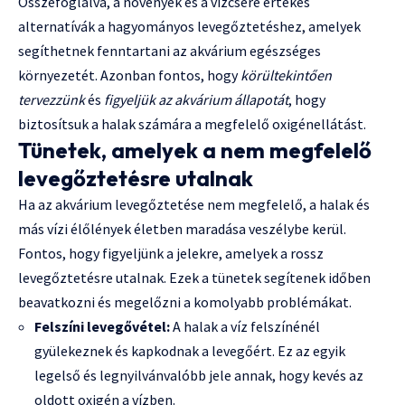
Összefoglalva, a növények és a vízcsere értékes
alternatívák a hagyományos levegőztetéshez, amelyek
segíthetnek fenntartani az akvárium egészséges
környezetét. Azonban fontos, hogy
körültekintően
tervezzünk
és
figyeljük az akvárium állapotát
, hogy
biztosítsuk a halak számára a megfelelő oxigénellátást.
Tünetek, amelyek a nem megfelelő
levegőztetésre utalnak
Ha az akvárium levegőztetése nem megfelelő, a halak és
más vízi élőlények életben maradása veszélybe kerül.
Fontos, hogy figyeljünk a jelekre, amelyek a rossz
levegőztetésre utalnak. Ezek a tünetek segítenek időben
beavatkozni és megelőzni a komolyabb problémákat.
Felszíni levegővétel:
A halak a víz felszínénél
gyülekeznek és kapkodnak a levegőért. Ez az egyik
legelső és legnyilvánvalóbb jele annak, hogy kevés az
oldott oxigén a vízben.