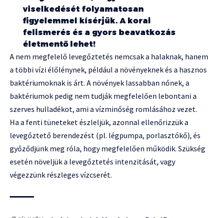
viselkedését folyamatosan
figyelemmel kísérjük. A korai
felismerés és a gyors beavatkozás
életmentő lehet!
A nem megfelelő levegőztetés nemcsak a halaknak, hanem
a többi vízi élőlénynek, például a növényeknek és a hasznos
baktériumoknak is árt. A növények lassabban nőnek, a
baktériumok pedig nem tudják megfelelően lebontani a
szerves hulladékot, ami a vízminőség romlásához vezet.
Ha a fenti tüneteket észleljük, azonnal ellenőrizzük a
levegőztető berendezést (pl. légpumpa, porlasztókő), és
győződjünk meg róla, hogy megfelelően működik. Szükség
esetén növeljük a levegőztetés intenzitását, vagy
végezzünk részleges vízcserét.