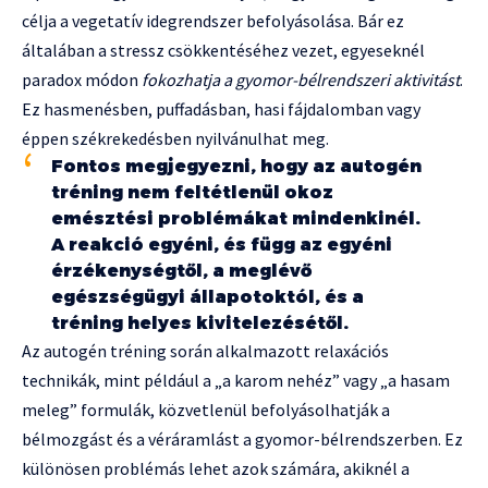
célja a vegetatív idegrendszer befolyásolása. Bár ez
általában a stressz csökkentéséhez vezet, egyeseknél
paradox módon
fokozhatja a gyomor-bélrendszeri aktivitást
.
Ez hasmenésben, puffadásban, hasi fájdalomban vagy
éppen székrekedésben nyilvánulhat meg.
Fontos megjegyezni, hogy az autogén
tréning nem feltétlenül okoz
emésztési problémákat mindenkinél.
A reakció egyéni, és függ az egyéni
érzékenységtől, a meglévő
egészségügyi állapotoktól, és a
tréning helyes kivitelezésétől.
Az autogén tréning során alkalmazott relaxációs
technikák, mint például a „a karom nehéz” vagy „a hasam
meleg” formulák, közvetlenül befolyásolhatják a
bélmozgást és a véráramlást a gyomor-bélrendszerben. Ez
különösen problémás lehet azok számára, akiknél a