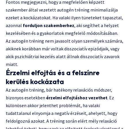
Fontos megjegyezni, hogy a megfelelően képzett
szakember által vezetett autogén tréning minimalizálja
ezeket a kockázatokat. Ha valaki ilyen tüneteket tapasztal,
azonnal
forduljon szakemberhez
, aki segíthet a helyzet
kezelésében és a gyakorlatok megfelelő módosításában.
Az autogén tréning nem javasolt olyan személyek számára,
akiknek korábban már voltak disszociatív epizódjaik, vagy
akik pszichiátriai kezelés alatt állnak disszociatív zavarok
miatt.
Érzelmi elfojtás és a felszínre
kerülés kockázata
Az autogén tréning, bár hatékony relaxációs módszer,
bizonyos esetekben
érzelmi elfojtáshoz vezethet
. Ez
különösen akkor jelenthet problémát, ha valaki
tudattalanul elnyomja a negatív érzéseit, ahelyett, hogy
feldolgozná azokat. A tréning során elért mély relaxáció
lehetővé teheti, hogy ezek az elfojtott érzések váratlanul a