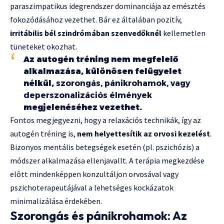
paraszimpatikus idegrendszer dominanciája az emésztés
fokozódásához vezethet. Bár ez általában pozitív,
irritábilis bél szindrómában szenvedőknél
kellemetlen
tüneteket okozhat.
Az autogén tréning nem megfelelő
alkalmazása, különösen felügyelet
nélkül,
szorongás, pánikrohamok, vagy
deperszonalizációs élmények
megjelenéséhez vezethet.
Fontos megjegyezni, hogy a relaxációs technikák, így az
autogén tréning is,
nem helyettesítik az orvosi kezelést
.
Bizonyos mentális betegségek esetén (pl. pszichózis) a
módszer alkalmazása ellenjavallt. A terápia megkezdése
előtt mindenképpen konzultáljon orvosával vagy
pszichoterapeutájával a lehetséges kockázatok
minimalizálása érdekében.
Szorongás és pánikrohamok: Az