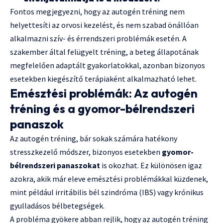
Fontos megjegyezni, hogy az autogén tréning nem
helyettesíti az orvosi kezelést, és nem szabad önállóan
alkalmazni szív- és érrendszeri problémák esetén. A
szakember által felügyelt tréning, a beteg állapotának
megfelelően adaptált gyakorlatokkal, azonban bizonyos
esetekben kiegészítő terápiaként alkalmazható lehet.
Emésztési problémák: Az autogén
tréning és a gyomor-bélrendszeri
panaszok
Az autogén tréning, bár sokak számára hatékony
stresszkezelő módszer, bizonyos esetekben
gyomor-
bélrendszeri panaszokat
is okozhat. Ez különösen igaz
azokra, akik már eleve emésztési problémákkal küzdenek,
mint például irritábilis bél szindróma (IBS) vagy krónikus
gyulladásos bélbetegségek.
A probléma gyökere abban rejlik, hogy az autogén tréning