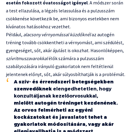
esetén fokozott óvatosságot igényel
. A módszer során
a test ellazulása, a légzés lelassulása és a pulzusszám
csökkenése következik be, ami bizonyos esetekben nem
kívánatos hatásokhoz vezethet.
Például,
alacsony vérnyomással küzdőknél
az autogén
tréning tovább csökkentheti a vérnyomást, ami szédülést,
gyengeséget, sőt, akár ájulást is okozhat. Hasonlóképpen,
szívritmuszavarokkal
élők számára a pulzusszám
szabályozására irányuló gyakorlatok nem feltétlenül
jelentenek előnyt, sőt, akár súlyosbíthatják is a problémát.
A szív- és érrendszeri betegségekben
szenvedőknek
elengedhetetlen, hogy
konzultáljanak kezelőorvosukkal
,
mielőtt autogén tréninget kezdenének.
Az orvos felmérheti az egyéni
kockázatokat és javaslatot tehet a
gyakorlatok módosítására, vagy akár
ellenjavallhatja is a módszert.