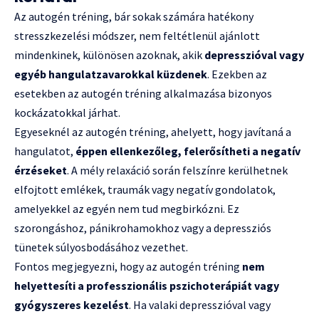
Az autogén tréning, bár sokak számára hatékony
stresszkezelési módszer, nem feltétlenül ajánlott
mindenkinek, különösen azoknak, akik
depresszióval vagy
egyéb hangulatzavarokkal küzdenek
. Ezekben az
esetekben az autogén tréning alkalmazása bizonyos
kockázatokkal járhat.
Egyeseknél az autogén tréning, ahelyett, hogy javítaná a
hangulatot,
éppen ellenkezőleg, felerősítheti a negatív
érzéseket
. A mély relaxáció során felszínre kerülhetnek
elfojtott emlékek, traumák vagy negatív gondolatok,
amelyekkel az egyén nem tud megbirkózni. Ez
szorongáshoz, pánikrohamokhoz vagy a depressziós
tünetek súlyosbodásához vezethet.
Fontos megjegyezni, hogy az autogén tréning
nem
helyettesíti a professzionális pszichoterápiát vagy
gyógyszeres kezelést
. Ha valaki depresszióval vagy