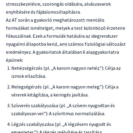
stresszkezelésre, szorongás oldására, alvászavarok
enyhítésére és fájdalomcsillapításra.
Az AT során a gyakorló meghatározott mentális
formulákat ismételget, melyek a test különböző érzeteire
fókuszálnak. Ezek a formulák hatására az idegrendszer
nyugalmi állapotba kerül, ami számos fiziológiai változást
eredményez. A gyakorlatok általában 6 alapgyakorlatra
épülnek:
Nehézségérzés (pl. „A karom nagyon nehéz.”): Célja az
izmok ellazítása.
Melegségérzés (pl. „A karom nagyon meleg.”): Célja a
vérerek kitágítása, a keringés javítása.
Szívverés szabályozása (pl. „A szívem nyugodtan és
szabályosan ver.”): A szívritmus normalizálása.
Légzés szabályozása (pl. „A légzésem nyugodt és
egyenletes.”): A légzés mélyítése és lassítása.