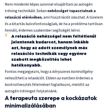
Nem mindenki képes azonnal elsajátítani az autogén
tréning technikáit. Sokan
nehézséget tapasztalnak a
relaxáció elérésében
, ami frusztrációt okozhat. A türelem
és a kitartás kulcsfontosságúak, de ha a probléma tartósan
fennáll, érdemes szakember segítségét kérni.
A relaxáció nehézségei nem feltétlenül
jelentenek kudarcot, hanem inkább
azt, hogy az adott személynek más
relaxációs technikák vagy egyénre
szabott megközelítés lehet
hatékonyabb.
Fontos megjegyezni, hogy a
kényszeres kontrolligény
nehezítheti a relaxációt. Ebben az esetben érdemes a
kontrollvesztés félelmével foglalkozni, mielőtt az
autogén tréninget folytatnánk.
A terapeuta szerepe a kockázatok
minimalizálásában