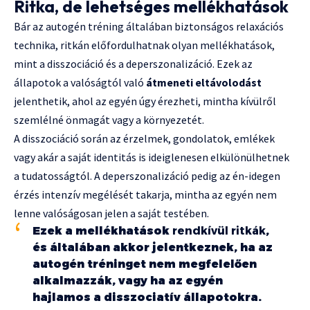
Ritka, de lehetséges mellékhatások
Bár az autogén tréning általában biztonságos relaxációs
technika, ritkán előfordulhatnak olyan mellékhatások,
mint a disszociáció és a deperszonalizáció. Ezek az
állapotok a valóságtól való
átmeneti eltávolodást
jelenthetik, ahol az egyén úgy érezheti, mintha kívülről
szemlélné önmagát vagy a környezetét.
A disszociáció során az érzelmek, gondolatok, emlékek
vagy akár a saját identitás is ideiglenesen elkülönülhetnek
a tudatosságtól. A deperszonalizáció pedig az én-idegen
érzés intenzív megélését takarja, mintha az egyén nem
lenne valóságosan jelen a saját testében.
Ezek a mellékhatások
rendkívül ritkák
,
és általában akkor jelentkeznek, ha az
autogén tréninget nem megfelelően
alkalmazzák, vagy ha az egyén
hajlamos a disszociatív állapotokra.