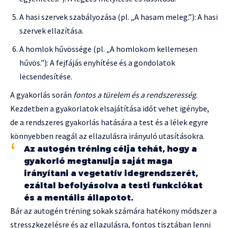
A hasi szervek szabályozása (pl. „A hasam meleg.”): A hasi
szervek ellazítása.
A homlok hűvössége (pl. „A homlokom kellemesen
hűvös.”): A fejfájás enyhítése és a gondolatok
lecsendesítése.
A gyakorlás során
fontos a türelem és a rendszeresség
.
Kezdetben a gyakorlatok elsajátítása időt vehet igénybe,
de a rendszeres gyakorlás hatására a test és a lélek egyre
könnyebben reagál az ellazulásra irányuló utasításokra.
Az autogén tréning célja tehát, hogy a
gyakorló megtanulja saját maga
irányítani a vegetatív idegrendszerét,
ezáltal befolyásolva a testi funkciókat
és a mentális állapotot.
Bár az autogén tréning sokak számára hatékony módszer a
stresszkezelésre és az ellazulásra, fontos tisztában lenni