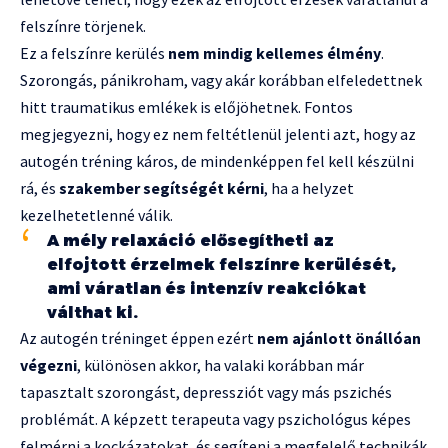
felszínre törjenek.
Ez a felszínre kerülés
nem mindig kellemes élmény
.
Szorongás, pánikroham, vagy akár korábban elfeledettnek
hitt traumatikus emlékek is előjöhetnek. Fontos
megjegyezni, hogy ez nem feltétlenül jelenti azt, hogy az
autogén tréning káros, de mindenképpen fel kell készülni
rá, és
szakember segítségét kérni
, ha a helyzet
kezelhetetlenné válik.
A mély relaxáció elősegítheti az
elfojtott érzelmek felszínre kerülését,
ami váratlan és intenzív reakciókat
válthat ki.
Az autogén tréninget éppen ezért
nem ajánlott önállóan
végezni
, különösen akkor, ha valaki korábban már
tapasztalt szorongást, depressziót vagy más pszichés
problémát. A képzett terapeuta vagy pszichológus képes
felmérni a kockázatokat, és segíteni a megfelelő technikák