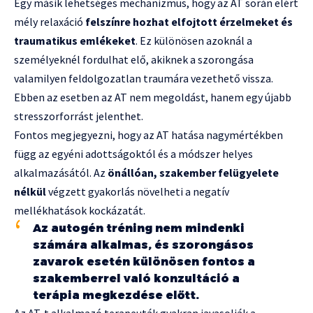
Egy másik lehetséges mechanizmus, hogy az AT során elért
mély relaxáció
felszínre hozhat elfojtott érzelmeket és
traumatikus emlékeket
. Ez különösen azoknál a
személyeknél fordulhat elő, akiknek a szorongása
valamilyen feldolgozatlan traumára vezethető vissza.
Ebben az esetben az AT nem megoldást, hanem egy újabb
stresszorforrást jelenthet.
Fontos megjegyezni, hogy az AT hatása nagymértékben
függ az egyéni adottságoktól és a módszer helyes
alkalmazásától. Az
önállóan, szakember felügyelete
nélkül
végzett gyakorlás növelheti a negatív
mellékhatások kockázatát.
Az autogén tréning nem mindenki
számára alkalmas, és szorongásos
zavarok esetén különösen fontos a
szakemberrel való konzultáció a
terápia megkezdése előtt.
Az AT-t alkalmazó terapeuták gyakran javasolják a