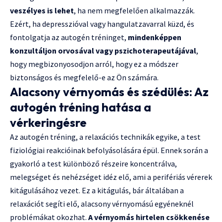
veszélyes is lehet
, ha nem megfelelően alkalmazzák.
Ezért, ha depresszióval vagy hangulatzavarral küzd, és
fontolgatja az autogén tréninget,
mindenképpen
konzultáljon orvosával vagy pszichoterapeutájával
,
hogy megbizonyosodjon arról, hogy ez a módszer
biztonságos és megfelelő-e az Ön számára.
Alacsony vérnyomás és szédülés: Az
autogén tréning hatása a
vérkeringésre
Az autogén tréning, a relaxációs technikák egyike, a test
fiziológiai reakcióinak befolyásolására épül. Ennek során a
gyakorló a test különböző részeire koncentrálva,
melegséget és nehézséget idéz elő, ami a perifériás vérerek
kitágulásához vezet. Ez a kitágulás, bár általában a
relaxációt segíti elő, alacsony vérnyomású egyéneknél
problémákat okozhat.
A vérnyomás hirtelen csökkenése