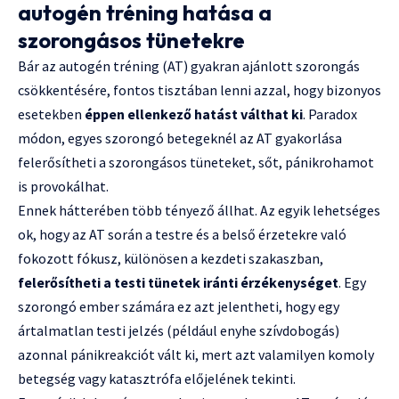
autogén tréning hatása a
szorongásos tünetekre
Bár az autogén tréning (AT) gyakran ajánlott szorongás
csökkentésére, fontos tisztában lenni azzal, hogy bizonyos
esetekben
éppen ellenkező hatást válthat ki
. Paradox
módon, egyes szorongó betegeknél az AT gyakorlása
felerősítheti a szorongásos tüneteket, sőt, pánikrohamot
is provokálhat.
Ennek hátterében több tényező állhat. Az egyik lehetséges
ok, hogy az AT során a testre és a belső érzetekre való
fokozott fókusz, különösen a kezdeti szakaszban,
felerősítheti a testi tünetek iránti érzékenységet
. Egy
szorongó ember számára ez azt jelentheti, hogy egy
ártalmatlan testi jelzés (például enyhe szívdobogás)
azonnal pánikreakciót vált ki, mert azt valamilyen komoly
betegség vagy katasztrófa előjelének tekinti.