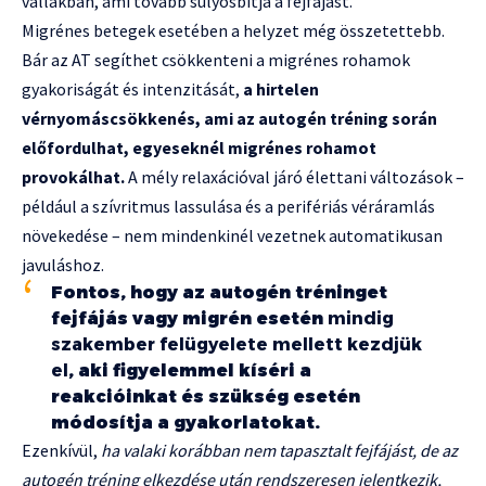
vállakban, ami tovább súlyosbítja a fejfájást.
Migrénes betegek esetében a helyzet még összetettebb.
Bár az AT segíthet csökkenteni a migrénes rohamok
gyakoriságát és intenzitását,
a hirtelen
vérnyomáscsökkenés, ami az autogén tréning során
előfordulhat, egyeseknél migrénes rohamot
provokálhat.
A mély relaxációval járó élettani változások –
például a szívritmus lassulása és a perifériás véráramlás
növekedése – nem mindenkinél vezetnek automatikusan
javuláshoz.
Fontos, hogy az autogén tréninget
fejfájás vagy migrén esetén
mindig
szakember felügyelete mellett kezdjük
el
, aki figyelemmel kíséri a
reakcióinkat és szükség esetén
módosítja a gyakorlatokat.
Ezenkívül,
ha valaki korábban nem tapasztalt fejfájást, de az
autogén tréning elkezdése után rendszeresen jelentkezik,