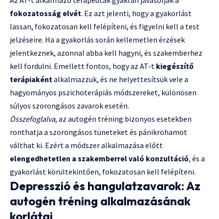
fokozatosság elvét
. Ez azt jelenti, hogy a gyakorlást
lassan, fokozatosan kell felépíteni, és figyelni kell a test
jelzéseire. Ha a gyakorlás során kellemetlen érzések
jelentkeznek, azonnal abba kell hagyni, és szakemberhez
kell fordulni. Emellett fontos, hogy az AT-t
kiegészítő
terápiaként
alkalmazzuk, és ne helyettesítsük vele a
hagyományos pszichoterápiás módszereket, különösen
súlyos szorongásos zavarok esetén.
Összefoglalva
, az autogén tréning bizonyos esetekben
ronthatja a szorongásos tüneteket és pánikrohamot
válthat ki. Ezért a módszer alkalmazása előtt
elengedhetetlen a szakemberrel való konzultáció
, és a
gyakorlást körültekintően, fokozatosan kell felépíteni.
Depresszió és hangulatzavarok: Az
autogén tréning alkalmazásának
korlátai