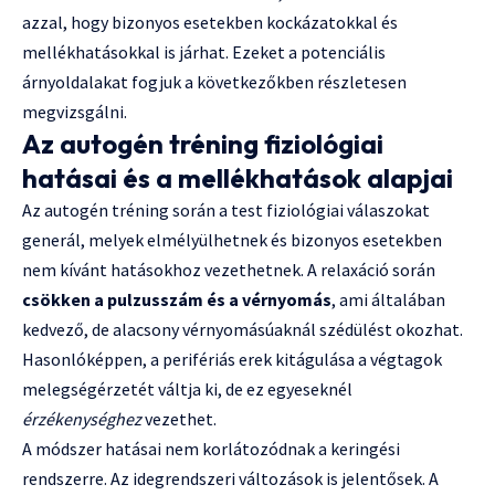
azzal, hogy bizonyos esetekben kockázatokkal és
mellékhatásokkal is járhat. Ezeket a potenciális
árnyoldalakat fogjuk a következőkben részletesen
megvizsgálni.
Az autogén tréning fiziológiai
hatásai és a mellékhatások alapjai
Az autogén tréning során a test fiziológiai válaszokat
generál, melyek elmélyülhetnek és bizonyos esetekben
nem kívánt hatásokhoz vezethetnek. A relaxáció során
csökken a pulzusszám és a vérnyomás
, ami általában
kedvező, de alacsony vérnyomásúaknál szédülést okozhat.
Hasonlóképpen, a perifériás erek kitágulása a végtagok
melegségérzetét váltja ki, de ez egyeseknél
érzékenységhez
vezethet.
A módszer hatásai nem korlátozódnak a keringési
rendszerre. Az idegrendszeri változások is jelentősek. A