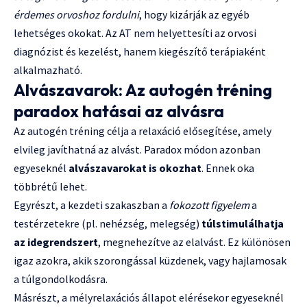
érdemes orvoshoz fordulni
, hogy kizárják az egyéb
lehetséges okokat. Az AT nem helyettesíti az orvosi
diagnózist és kezelést, hanem kiegészítő terápiaként
alkalmazható.
Alvászavarok: Az autogén tréning
paradox hatásai az alvásra
Az autogén tréning célja a relaxáció elősegítése, amely
elvileg javíthatná az alvást. Paradox módon azonban
egyeseknél
alvászavarokat is okozhat
. Ennek oka
többrétű lehet.
Egyrészt, a kezdeti szakaszban a
fokozott figyelem
a
testérzetekre (pl. nehézség, melegség)
túlstimulálhatja
az idegrendszert
, megnehezítve az elalvást. Ez különösen
igaz azokra, akik szorongással küzdenek, vagy hajlamosak
a túlgondolkodásra.
Másrészt, a mélyrelaxációs állapot elérésekor egyeseknél