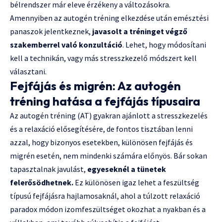
bélrendszer már eleve érzékeny a változásokra.
Amennyiben az autogén tréning elkezdése után emésztési
panaszok jelentkeznek,
javasolt a tréninget végző
szakemberrel való konzultáció
. Lehet, hogy módosítani
kell a technikán, vagy más stresszkezelő módszert kell
választani.
Fejfájás és migrén: Az autogén
tréning hatása a fejfájás típusaira
Az autogén tréning (AT) gyakran ajánlott a stresszkezelés
és a relaxáció elősegítésére, de fontos tisztában lenni
azzal, hogy bizonyos esetekben, különösen fejfájás és
migrén esetén, nem mindenki számára előnyös. Bár sokan
tapasztalnak javulást,
egyeseknél a tünetek
felerősödhetnek.
Ez különösen igaz lehet a feszültség
típusú fejfájásra hajlamosaknál, ahol a túlzott relaxáció
paradox módon izomfeszültséget okozhat a nyakban és a