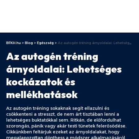
BFKH.hu
>
Blog
>
Egészség
>
Az autogén tréning árnyoldalai: Lehetséges kockázatok és mellékhatások
Az autogén tréning
árnyoldalai: Lehetséges
kockázatok és
mellékhatások
Az autogén tréning sokaknak segít ellazulni és
csökkenteni a stresszt, de nem árt tisztában lenni a
lehetséges buktatókkal sem. Ritkán, de előfordulhat
szorongás, pánik vagy akár testi tünetek felerősödése.
Cikkünkben feltárjuk ezeket az árnyoldalakat, hogy
megalapozottan dönthess a módszer alkalmazásáról.