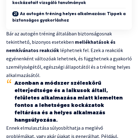
kockázatait vizsgáló tanulmányok
Az autogén tréning helyes alkalmazása: Tippek a
biztonságos gyakorláshoz
Bár az autogén tréning általában biztonságosnak
tekinthető, bizonyos esetekben
mellékhatások és
nemkívánatos reakciók
léphetnek fel. Ezek a reakciók
egyénenként változóak lehetnek, és függhetnek a gyakorló
személyiségétől, egészségi állapotától és a tréning helyes
alkalmazásától.
Azonban a módszer széleskörű
elterjedtsége és a laikusok általi,
felületes alkalmazása miatt kiemelten
fontos a lehetséges kockázatok
feltárása és a helyes alkalmazás
hangsúlyozása.
Ennek elmulasztása súlyosbíthatja a meglévő
problémákat, vagy akár újakat is generálhat. Például,