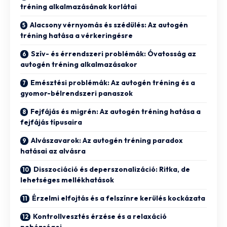
tréning alkalmazásának korlátai
Alacsony vérnyomás és szédülés: Az autogén
tréning hatása a vérkeringésre
Szív- és érrendszeri problémák: Óvatosság az
autogén tréning alkalmazásakor
Emésztési problémák: Az autogén tréning és a
gyomor-bélrendszeri panaszok
Fejfájás és migrén: Az autogén tréning hatása a
fejfájás típusaira
Alvászavarok: Az autogén tréning paradox
hatásai az alvásra
Disszociáció és deperszonalizáció: Ritka, de
lehetséges mellékhatások
Érzelmi elfojtás és a felszínre kerülés kockázata
Kontrollvesztés érzése és a relaxáció
nehézségei