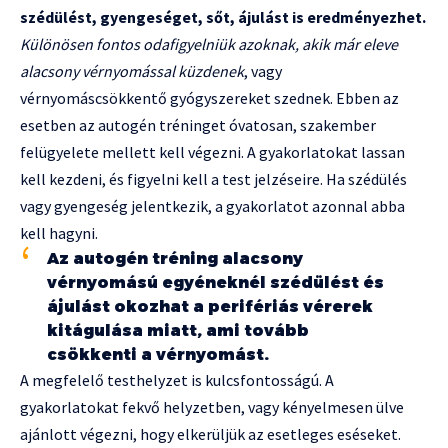
szédülést, gyengeséget, sőt, ájulást is eredményezhet.
Különösen fontos odafigyelniük azoknak, akik már eleve
alacsony vérnyomással küzdenek
, vagy
vérnyomáscsökkentő gyógyszereket szednek. Ebben az
esetben az autogén tréninget óvatosan, szakember
felügyelete mellett kell végezni. A gyakorlatokat lassan
kell kezdeni, és figyelni kell a test jelzéseire. Ha szédülés
vagy gyengeség jelentkezik, a gyakorlatot azonnal abba
kell hagyni.
Az autogén tréning alacsony
vérnyomású egyéneknél szédülést és
ájulást okozhat a perifériás vérerek
kitágulása miatt, ami tovább
csökkenti a vérnyomást.
A megfelelő testhelyzet is kulcsfontosságú. A
gyakorlatokat fekvő helyzetben, vagy kényelmesen ülve
ajánlott végezni, hogy elkerüljük az esetleges eséseket.