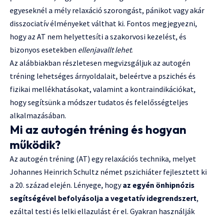
egyeseknél a mély relaxáció szorongást, pánikot vagy akár
disszociatív élményeket válthat ki. Fontos megjegyezni,
hogy az AT nem helyettesíti a szakorvosi kezelést, és
bizonyos esetekben
ellenjavallt lehet
.
Az alábbiakban részletesen megvizsgáljuk az autogén
tréning lehetséges árnyoldalait, beleértve a pszichés és
fizikai mellékhatásokat, valamint a kontraindikációkat,
hogy segítsünk a módszer tudatos és felelősségteljes
alkalmazásában.
Mi az autogén tréning és hogyan
működik?
Az autogén tréning (AT) egy relaxációs technika, melyet
Johannes Heinrich Schultz német pszichiáter fejlesztett ki
a 20. század elején. Lényege, hogy
az egyén önhipnózis
segítségével befolyásolja a vegetatív idegrendszert
,
ezáltal testi és lelki ellazulást ér el. Gyakran használják