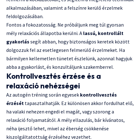
alkalmazásában, valamint a felszínre kerülő érzelmek
feldolgozásában.
Fontos a fokozatosság. Ne próbáljunk meg túl gyorsan
mély relaxációs állapotba kerülni. A
lassú, kontrollált
gyakorlás
segít abban, hogy biztonságos keretek között
dolgozzuk fel az esetlegesen felmerülő érzelmeket. Ha
bármilyen kellemetlen tünetet észlelünk, azonnal hagyjuk
abba a gyakorlást, és konzultáljunk szakemberrel.
Kontrollvesztés érzése és a
relaxáció nehézségei
Az autogén tréning során egyesek
kontrollvesztés
érzését
tapasztalhatják. Ez különösen akkor fordulhat elő,
ha valaki nehezen engedi el magát, vagy szorong a
relaxáció folyamatától. A mély ellazulás, bár kívánatos,
néha ijesztő lehet, mivel az éberség csökkenése
kiszolgáltatottság érzéséhez vezethet.