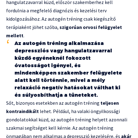
hangulatzavarral küzd, először szakemberhez kell
fordulnia a megfelelő diagnózis és kezelési terv
kidolgozásához. Az autogén tréning csak kiegészítő
terápiaként jöhet szóba,
szigorúan orvosi felügyelet
mellett
.
Az autogén tréning alkalmazása
depressziós vagy hangulatzavarral
küzdő egyéneknél fokozott
óvatosságot igényel, és
mindenképpen szakember felügyelete
alatt kell történnie, mivel a mély
relaxáció negatív hatásokat válthat ki
és súlyosbíthatja a tüneteket.
Sőt, bizonyos esetekben az autogén tréning
teljesen
kontraindikált
lehet. Például, ha valaki öngyilkossági
gondolatokkal küzd, az autogén tréning helyett azonnali
szakmai segítséget kell kérnie. Az autogén tréning
önmagában nem alkalmas a depresszió kezelésére, és
akár