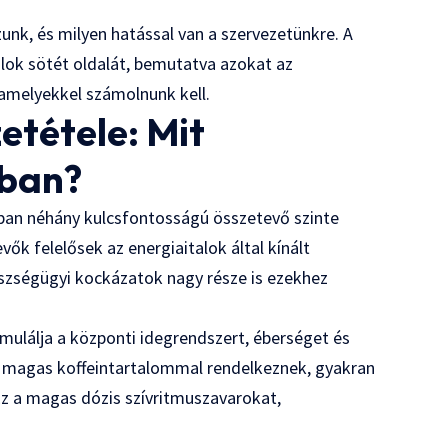
zunk, és milyen hatással van a szervezetünkre. A
alok sötét oldalát, bemutatva azokat az
amelyekkel számolnunk kell.
etétele: Mit
ában?
nban néhány kulcsfontosságú összetevő szinte
k felelősek az energiaitalok által kínált
észségügyi kockázatok nagy része is ezekhez
mulálja a központi idegrendszert, éberséget és
ül magas koffeintartalommal rendelkeznek, gyakran
z a magas dózis szívritmuszavarokat,