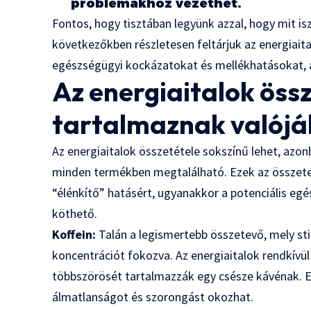
problémákhoz vezethet.
Fontos, hogy tisztában legyünk azzal, hogy mit is
következőkben részletesen feltárjuk az energiait
egészségügyi kockázatokat és mellékhatásokat, 
Az energiaitalok össz
tartalmaznak valój
Az energiaitalok összetétele sokszínű lehet, azo
minden termékben megtalálható. Ezek az összetevő
“élénkítő” hatásért, ugyanakkor a potenciális eg
köthető.
Koffein:
Talán a legismertebb összetevő, mely sti
koncentrációt fokozva. Az energiaitalok rendkív
többszörösét tartalmazzák egy csésze kávénak. E
álmatlanságot és szorongást okozhat.