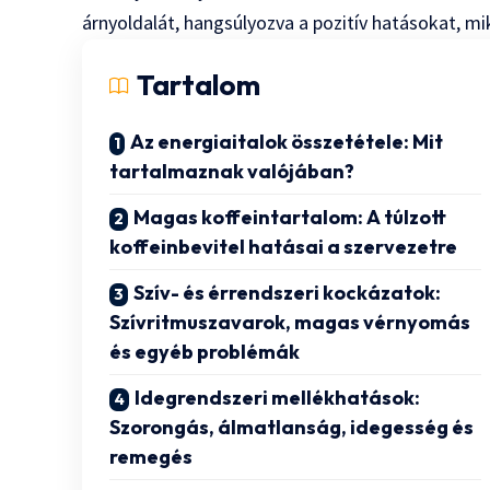
árnyoldalát, hangsúlyozva a pozitív hatásokat, mi
Tartalom
Az energiaitalok összetétele: Mit
tartalmaznak valójában?
Magas koffeintartalom: A túlzott
koffeinbevitel hatásai a szervezetre
Szív- és érrendszeri kockázatok:
Szívritmuszavarok, magas vérnyomás
és egyéb problémák
Idegrendszeri mellékhatások:
Szorongás, álmatlanság, idegesség és
remegés