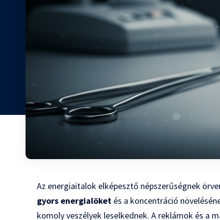
Az energiaitalok elképesztő népszerűségnek örven
gyors energialöket
és a koncentráció növelésének
komoly veszélyek leselkednek. A reklámok és a ma