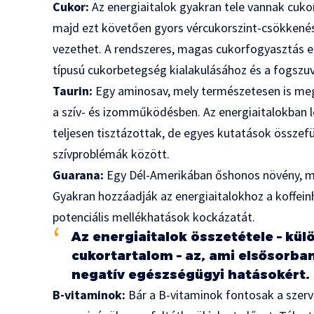
Cukor:
Az energiaitalok gyakran tele vannak cukor
majd ezt követően gyors vércukorszint-csökkené
vezethet. A rendszeres, magas cukorfogyasztás e
típusú cukorbetegség kialakulásához és a fogsz
Taurin:
Egy aminosav, mely természetesen is megt
a szív- és izomműködésben. Az energiaitalokban
teljesen tisztázottak, de egyes kutatások összefüg
szívproblémák között.
Guarana:
Egy Dél-Amerikában őshonos növény, me
Gyakran hozzáadják az energiaitalokhoz a koffein
potenciális mellékhatások kockázatát.
Az energiaitalok összetétele – kül
cukortartalom – az, ami elsősorba
negatív egészségügyi hatásokért.
B-vitaminok:
Bár a B-vitaminok fontosak a szerv