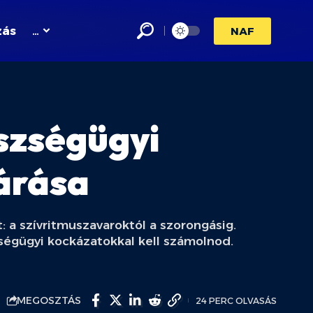
zás
…
NAF
észségügyi
árása
t: a szívritmuszavaroktól a szorongásig.
zségügyi kockázatokkal kell számolnod.
MEGOSZTÁS
24 PERC OLVASÁS