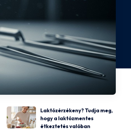
Laktózérzékeny? Tudja meg,
hogy a laktózmentes
étkeztetés valóban