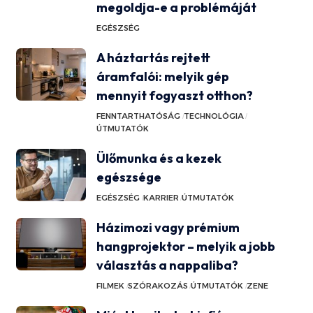
megoldja-e a problémáját
EGÉSZSÉG
A háztartás rejtett
áramfalói: melyik gép
mennyit fogyaszt otthon?
FENNTARTHATÓSÁG
TECHNOLÓGIA
ÚTMUTATÓK
Ülőmunka és a kezek
egészsége
EGÉSZSÉG
KARRIER
ÚTMUTATÓK
Házimozi vagy prémium
hangprojektor – melyik a jobb
választás a nappaliba?
FILMEK
SZÓRAKOZÁS
ÚTMUTATÓK
ZENE