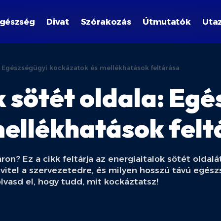
gészség
Divat
Szórakozás
Útmutatók
Uta
a: Egészségügyi kockázatok és mellékhatások feltárása
k sötét oldala: Eg
ellékhatások felt
on? Ez a cikk feltárja az energiaitalok sötét oldalá
evitel a szervezetedre, és milyen hosszú távú egés
olvasd el, hogy tudd, mit kockáztatsz!