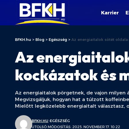
Karrier
E
BFKH.hu
>
Blog
>
Egészség
>
Az energiaitalok sötét oldal
Az energiaitalo
kockázatok és m
Az energiaitalok pörgetnek, de vajon milyen ár
Megvizsgáljuk, hogyan hat a túlzott koffeinb
Mielőtt legközelebb energiaitalt választasz, 
BFKH.HU
EGÉSZSÉG
UTOLSÓ MÓDOSÍTÁS: 2025. NOVEMBER 17. 10:22