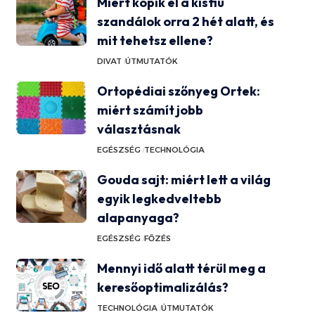
Miért kopik el a kisfiú
szandálok orra 2 hét alatt, és
mit tehetsz ellene?
DIVAT
ÚTMUTATÓK
Ortopédiai szőnyeg Ortek:
miért számít jobb
választásnak
EGÉSZSÉG
TECHNOLÓGIA
Gouda sajt: miért lett a világ
egyik legkedveltebb
alapanyaga?
EGÉSZSÉG
FŐZÉS
Mennyi idő alatt térül meg a
keresőoptimalizálás?
TECHNOLÓGIA
ÚTMUTATÓK