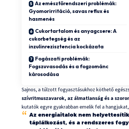
Az emésztőrendszeri problémák:
Gyomorirritáció, savas reflux és
hasmenés
Cukortartalom és anyagcsere: A
cukorbetegség és az
inzulinrezisztencia kockázata
Fogászati problémák:
Fogszuvasodás és a fogzománc
károsodása
Sajnos, a túlzott fogyasztásukhoz köthető egész
szívritmuszavarok, az álmatlanság és a szoro
kutatók egyre gyakrabban emelik fel a hangjukat, 
Az energiaitalok nem helyettesíti
táplálkozást, és a rendszeres fog