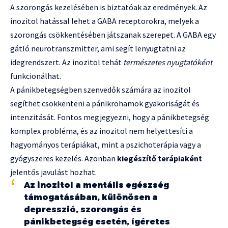
A szorongás kezelésében is biztatóak az eredmények. Az
inozitol hatással lehet a GABA receptorokra, melyek a
szorongás csökkentésében játszanak szerepet. A GABA egy
gátló neurotranszmitter, ami segít lenyugtatni az
idegrendszert. Az inozitol tehát
természetes nyugtatóként
funkcionálhat.
A pánikbetegségben szenvedők számára az inozitol
segíthet csökkenteni a pánikrohamok gyakoriságát és
intenzitását. Fontos megjegyezni, hogy a pánikbetegség
komplex probléma, és az inozitol nem helyettesíti a
hagyományos terápiákat, mint a pszichoterápia vagy a
gyógyszeres kezelés. Azonban
kiegészítő terápiaként
jelentős javulást hozhat.
Az inozitol a mentális egészség
támogatásában, különösen a
depresszió, szorongás és
pánikbetegség esetén, ígéretes