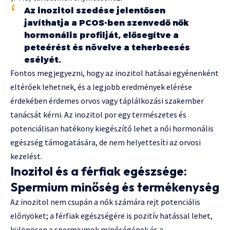
Az inozitol szedése jelentősen
javíthatja a PCOS-ben szenvedő nők
hormonális profilját, elősegítve a
peteérést és növelve a teherbeesés
esélyét.
Fontos megjegyezni, hogy az inozitol hatásai egyénenként
eltérőek lehetnek, és a legjobb eredmények elérése
érdekében érdemes orvos vagy táplálkozási szakember
tanácsát kérni. Az inozitol por egy természetes és
potenciálisan hatékony kiegészítő lehet a női hormonális
egészség támogatására, de nem helyettesíti az orvosi
kezelést.
Inozitol és a férfiak egészsége:
Spermium minőség és termékenység
Az inozitol nem csupán a nők számára rejt potenciális
előnyöket; a férfiak egészségére is pozitív hatással lehet,
különösen a spermiumok minőségének és a