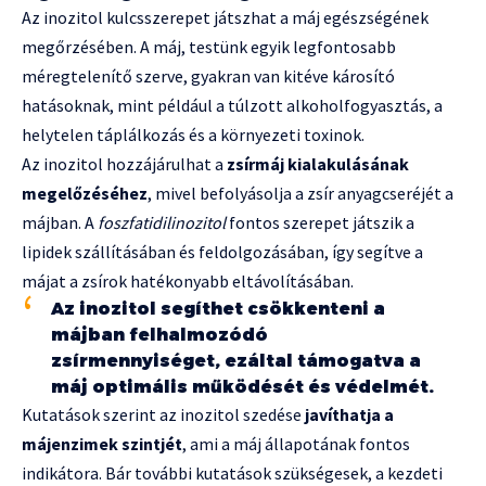
Az inozitol kulcsszerepet játszhat a máj egészségének
megőrzésében. A máj, testünk egyik legfontosabb
méregtelenítő szerve, gyakran van kitéve károsító
hatásoknak, mint például a túlzott alkoholfogyasztás, a
helytelen táplálkozás és a környezeti toxinok.
Az inozitol hozzájárulhat a
zsírmáj kialakulásának
megelőzéséhez
, mivel befolyásolja a zsír anyagcseréjét a
májban. A
foszfatidilinozitol
fontos szerepet játszik a
lipidek szállításában és feldolgozásában, így segítve a
májat a zsírok hatékonyabb eltávolításában.
Az inozitol segíthet csökkenteni a
májban felhalmozódó
zsírmennyiséget, ezáltal támogatva a
máj optimális működését és védelmét.
Kutatások szerint az inozitol szedése
javíthatja a
májenzimek szintjét
, ami a máj állapotának fontos
indikátora. Bár további kutatások szükségesek, a kezdeti