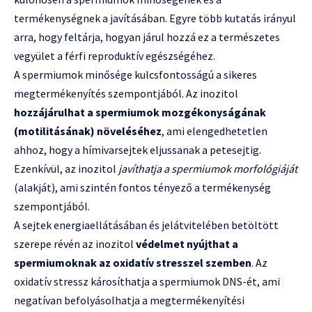
termékenységnek a javításában. Egyre több kutatás irányul
arra, hogy feltárja, hogyan járul hozzá ez a természetes
vegyület a férfi reproduktív egészségéhez.
A spermiumok minősége kulcsfontosságú a sikeres
megtermékenyítés szempontjából. Az inozitol
hozzájárulhat a spermiumok mozgékonyságának
(motilitásának) növeléséhez
, ami elengedhetetlen
ahhoz, hogy a hímivarsejtek eljussanak a petesejtig.
Ezenkívül, az inozitol
javíthatja a spermiumok morfológiáját
(alakját), ami szintén fontos tényező a termékenység
szempontjából.
A sejtek energiaellátásában és jelátvitelében betöltött
szerepe révén az inozitol
védelmet nyújthat a
spermiumoknak az oxidatív stresszel szemben
. Az
oxidatív stressz károsíthatja a spermiumok DNS-ét, ami
negatívan befolyásolhatja a megtermékenyítési