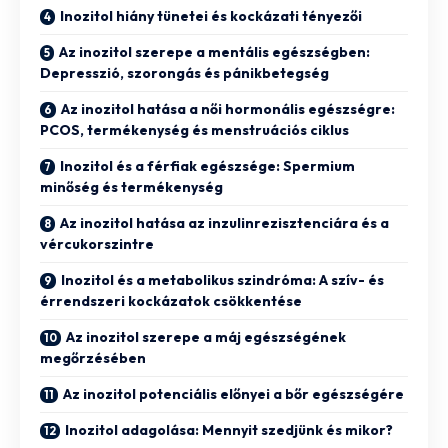
Inozitol hiány tünetei és kockázati tényezői
Az inozitol szerepe a mentális egészségben:
Depresszió, szorongás és pánikbetegség
Az inozitol hatása a női hormonális egészségre:
PCOS, termékenység és menstruációs ciklus
Inozitol és a férfiak egészsége: Spermium
minőség és termékenység
Az inozitol hatása az inzulinrezisztenciára és a
vércukorszintre
Inozitol és a metabolikus szindróma: A szív- és
érrendszeri kockázatok csökkentése
Az inozitol szerepe a máj egészségének
megőrzésében
Az inozitol potenciális előnyei a bőr egészségére
Inozitol adagolása: Mennyit szedjünk és mikor?