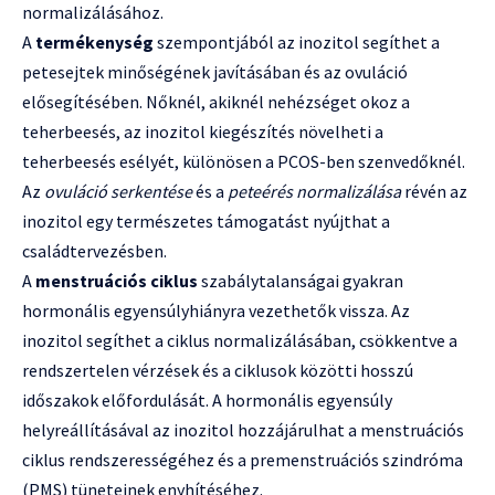
normalizálásához.
A
termékenység
szempontjából az inozitol segíthet a
petesejtek minőségének javításában és az ovuláció
elősegítésében. Nőknél, akiknél nehézséget okoz a
teherbeesés, az inozitol kiegészítés növelheti a
teherbeesés esélyét, különösen a PCOS-ben szenvedőknél.
Az
ovuláció serkentése
és a
peteérés normalizálása
révén az
inozitol egy természetes támogatást nyújthat a
családtervezésben.
A
menstruációs ciklus
szabálytalanságai gyakran
hormonális egyensúlyhiányra vezethetők vissza. Az
inozitol segíthet a ciklus normalizálásában, csökkentve a
rendszertelen vérzések és a ciklusok közötti hosszú
időszakok előfordulását. A hormonális egyensúly
helyreállításával az inozitol hozzájárulhat a menstruációs
ciklus rendszerességéhez és a premenstruációs szindróma
(PMS) tüneteinek enyhítéséhez.