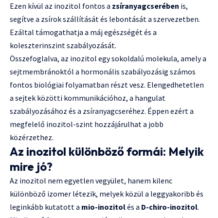
Ezen kívül az inozitol fontos a
zsíranyagcserében
is,
segítve a zsírok szállítását és lebontását a szervezetben.
Ezáltal támogathatja a máj egészségét és a
koleszterinszint szabályozását.
Összefoglalva, az inozitol egy sokoldalú molekula, amely a
sejtmembránoktól a hormonális szabályozásig számos
fontos biológiai folyamatban részt vesz. Elengedhetetlen
a sejtek közötti kommunikációhoz, a hangulat
szabályozásához és a zsíranyagcseréhez. Éppen ezért a
megfelelő inozitol-szint hozzájárulhat a jobb
közérzethez.
Az inozitol különböző formái: Melyik
mire jó?
Az inozitol nem egyetlen vegyület, hanem kilenc
különböző izomer létezik, melyek közül a leggyakoribb és
leginkább kutatott a
mio-inozitol
és a
D-chiro-inozitol
.