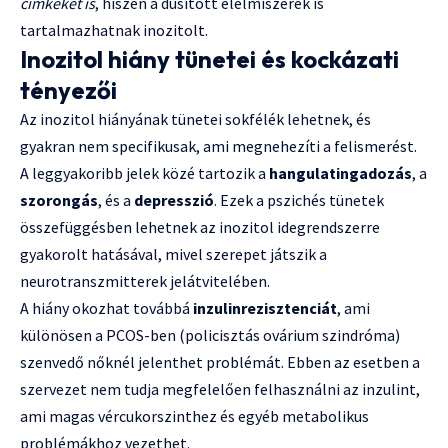
címkéket is
, hiszen a dúsított élelmiszerek is
tartalmazhatnak inozitolt.
Inozitol hiány tünetei és kockázati
tényezői
Az inozitol hiányának tünetei sokfélék lehetnek, és
gyakran nem specifikusak, ami megnehezíti a felismerést.
A leggyakoribb jelek közé tartozik a
hangulatingadozás
, a
szorongás
, és a
depresszió
. Ezek a pszichés tünetek
összefüggésben lehetnek az inozitol idegrendszerre
gyakorolt hatásával, mivel szerepet játszik a
neurotranszmitterek jelátvitelében.
A hiány okozhat továbbá
inzulinrezisztenciát
, ami
különösen a PCOS-ben (policisztás ovárium szindróma)
szenvedő nőknél jelenthet problémát. Ebben az esetben a
szervezet nem tudja megfelelően felhasználni az inzulint,
ami magas vércukorszinthez és egyéb metabolikus
problémákhoz vezethet.