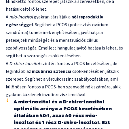
Mindkettő fontos szerepet játszik a szervezetben, de a
hatásuk eltérő lehet.
A
mio-inozitol
gyakran társítják a
női reproduktív
egészséggel
. Segíthet a PCOS (policisztás ovárium
szindróma) tüneteinek enyhítésében, javíthatja a
petesejtek minőségét és a menstruációs ciklus
szabályosságát. Emellett hangulatjavító hatása is lehet, és
segíthet a szorongás csökkentésében.
A
D-chiro-inozitol
szintén fontos a PCOS kezelésében, de
leginkább az
inzulinrezisztencia
csökkentésében játszik
szerepet. Segíthet a vércukorszint szabályozásában, ami
különösen fontos a PCOS-ben szenvedő nők számára, akik
gyakran küzdenek inzulinrezisztenciával.
A mio-inozitol és a D-chiro-inozitol
optimális aránya a PCOS kezelésében
általában 40:1, azaz 40 rész mio-
inozitol és 1 rész D-chiro-inozitol. Ezt