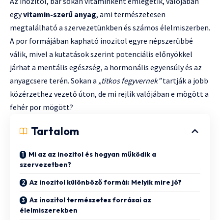
Az inozitol, bár sokan vitaminként emlegetik, valójában
egy
vitamin-szerű anyag
, ami természetesen
megtalálható a szervezetünkben és számos élelmiszerben.
A por formájában kapható inozitol egyre népszerűbbé
válik, mivel a kutatások szerint potenciális előnyökkel
járhat a mentális egészség, a hormonális egyensúly és az
anyagcsere terén. Sokan a
„titkos fegyvernek”
tartják a jobb
közérzethez vezető úton, de mi rejlik valójában e mögött a
fehér por mögött?
Tartalom
Mi az az inozitol és hogyan működik a
szervezetben?
Az inozitol különböző formái: Melyik mire jó?
Az inozitol természetes forrásai az
élelmiszerekben