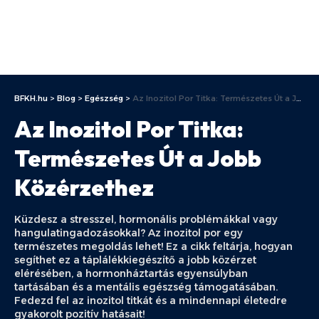
BFKH.hu
>
Blog
>
Egészség
>
Az Inozitol Por Titka: Természetes Út a Jobb Közérzethez
Az Inozitol Por Titka:
Természetes Út a Jobb
Közérzethez
Küzdesz a stresszel, hormonális problémákkal vagy
hangulatingadozásokkal? Az inozitol por egy
természetes megoldás lehet! Ez a cikk feltárja, hogyan
segíthet ez a táplálékkiegészítő a jobb közérzet
elérésében, a hormonháztartás egyensúlyban
tartásában és a mentális egészség támogatásában.
Fedezd fel az inozitol titkát és a mindennapi életedre
gyakorolt pozitív hatásait!