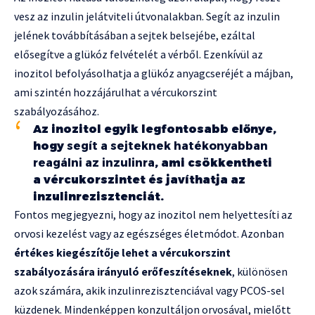
vesz az inzulin jelátviteli útvonalakban. Segít az inzulin
jelének továbbításában a sejtek belsejébe, ezáltal
elősegítve a glükóz felvételét a vérből. Ezenkívül az
inozitol befolyásolhatja a glükóz anyagcseréjét a májban,
ami szintén hozzájárulhat a vércukorszint
szabályozásához.
Az inozitol egyik legfontosabb előnye,
hogy
segít a sejteknek hatékonyabban
reagálni az inzulinra
, ami csökkentheti
a vércukorszintet és javíthatja az
inzulinrezisztenciát.
Fontos megjegyezni, hogy az inozitol nem helyettesíti az
orvosi kezelést vagy az egészséges életmódot. Azonban
értékes kiegészítője lehet a vércukorszint
szabályozására irányuló erőfeszítéseknek
, különösen
azok számára, akik inzulinrezisztenciával vagy PCOS-sel
küzdenek. Mindenképpen konzultáljon orvosával, mielőtt