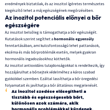
eredmények biztatóak, és az inozitol ígéretes természetes
kiegészítő lehet a máj egészségének megőrzésében.
Az inozitol potenciális előnyei a bőr
egészségére
Az inozitol belsőleg is támogathatja a bőr egészségét.
Kutatások szerint segíthet a
hormonális egyensúly
fenntartásában, ami kulcsfontosságú lehet pattanások,
ekcéma és más bőrproblémák esetén, melyek gyakran
hormonális ingadozásokhoz köthetők.
Az inozitol antioxidáns tulajdonságokkal is rendelkezik, így
hozzájárulhat a bőrsejtek védelméhez a káros szabad
gyökökkel szemben. Ezáltal lassíthatja a bőr öregedési
folyamatait és javíthatja a bőr általános megjelenését.
Az inozitol szedése elősegítheti a
tisztább és egészségesebb bőrt,
különösen azok számára, akik
hormonális problémákkal küzdenek.