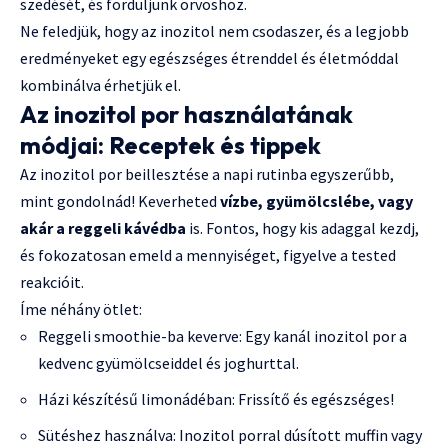
szedését, és forduljunk orvoshoz.
Ne feledjük, hogy az inozitol nem csodaszer, és a legjobb
eredményeket egy egészséges étrenddel és életmóddal
kombinálva érhetjük el.
Az inozitol por használatának
módjai: Receptek és tippek
Az inozitol por beillesztése a napi rutinba egyszerűbb,
mint gondolnád! Keverheted
vízbe, gyümölcslébe, vagy
akár a reggeli kávédba
is. Fontos, hogy kis adaggal kezdj,
és fokozatosan emeld a mennyiséget, figyelve a tested
reakcióit.
Íme néhány ötlet:
Reggeli smoothie-ba keverve: Egy kanál inozitol por a
kedvenc gyümölcseiddel és joghurttal.
Házi készítésű limonádéban: Frissítő és egészséges!
Sütéshez használva: Inozitol porral dúsított muffin vagy