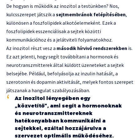
De hogyan is működik az inozitol a testünkben? Nos,
kulcsszerepet játszik a
sejtmembránok felépítésében
,
különösen a foszfolipidek alkotóelemeként. Ezek a
foszfolipidek esszenciálisak a sejtek közötti
kommunikációhoz és a jelátviteli folyamatokhoz.
Az inozitol részt vesz a
második hírvivő rendszerekben
is.
Ez azt jelenti, hogy segít továbbítani a hormonok és
neurotranszmitterek által küldött üzeneteket a sejtek
belsejébe. Például, befolyásolja az inzulin hatását, a
szerotonin és dopamin aktivitását, melyek fontos szerepet
játszanak a hangulat szabályozásában.
Az inozitol lényegében egy
„közvetítő”, ami segít a hormonoknak
és neurotranszmittereknek
hatékonyabban kommunikálni a
sejtekkel, ezáltal hozzájárulva a
szervezet optimális működéséhez.