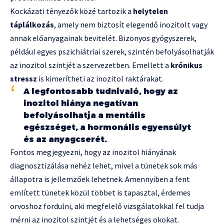
Kockázati tényezők közé tartozik a
helytelen
táplálkozás
, amely nem biztosít elegendő inozitolt vagy
annak előanyagainak bevitelét. Bizonyos gyógyszerek,
például egyes pszichiátriai szerek, szintén befolyásolhatják
az inozitol szintjét a szervezetben. Emellett a
krónikus
stressz
is kimerítheti az inozitol raktárakat.
A legfontosabb tudnivaló, hogy az
inozitol hiánya negatívan
befolyásolhatja a mentális
egészséget, a hormonális egyensúlyt
és az anyagcserét.
Fontos megjegyezni, hogy az inozitol hiányának
diagnosztizálása nehéz lehet, mivel a tünetek sok más
állapotra is jellemzőek lehetnek. Amennyiben a fent
említett tünetek közül többet is tapasztal, érdemes
orvoshoz fordulni, aki megfelelő vizsgálatokkal fel tudja
mérni az inozitol szintjét és a lehetséges okokat.