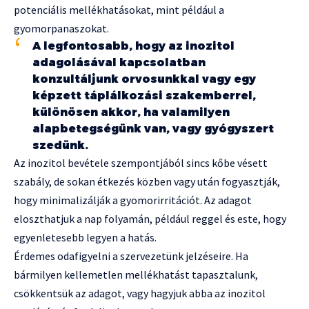
potenciális mellékhatásokat, mint például a
gyomorpanaszokat.
A legfontosabb, hogy az inozitol
adagolásával kapcsolatban
konzultáljunk orvosunkkal vagy egy
képzett táplálkozási szakemberrel,
különösen akkor, ha valamilyen
alapbetegségünk van, vagy gyógyszert
szedünk.
Az inozitol bevétele szempontjából sincs kőbe vésett
szabály, de sokan étkezés közben vagy után fogyasztják,
hogy minimalizálják a gyomorirritációt. Az adagot
eloszthatjuk a nap folyamán, például reggel és este, hogy
egyenletesebb legyen a hatás.
Érdemes odafigyelni a szervezetünk jelzéseire. Ha
bármilyen kellemetlen mellékhatást tapasztalunk,
csökkentsük az adagot, vagy hagyjuk abba az inozitol