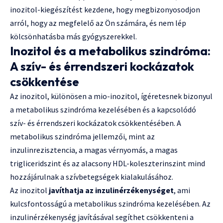
inozitol-kiegészítést kezdene, hogy megbizonyosodjon
arról, hogy az megfelelő az Ön számára, és nem lép
kölcsönhatásba más gyógyszerekkel.
Inozitol és a metabolikus szindróma:
A szív- és érrendszeri kockázatok
csökkentése
Az inozitol, különösen a mio-inozitol, ígéretesnek bizonyul
a metabolikus szindróma kezelésében és a kapcsolódó
szív- és érrendszeri kockázatok csökkentésében. A
metabolikus szindróma jellemzői, mint az
inzulinrezisztencia, a magas vérnyomás, a magas
trigliceridszint és az alacsony HDL-koleszterinszint mind
hozzájárulnak a szívbetegségek kialakulásához.
Az inozitol
javíthatja az inzulinérzékenységet
, ami
kulcsfontosságú a metabolikus szindróma kezelésében. Az
inzulinérzékenység javításával segíthet csökkenteni a