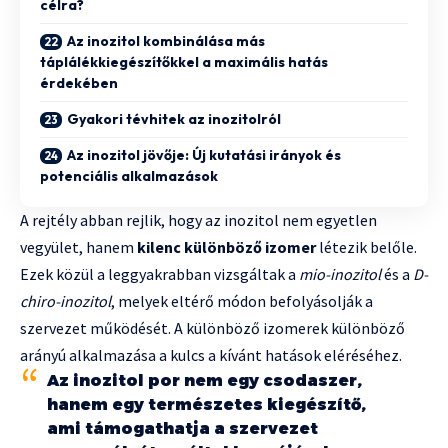
célra?
Az inozitol kombinálása más
táplálékkiegészítőkkel a maximális hatás
érdekében
Gyakori tévhitek az inozitolról
Az inozitol jövője: Új kutatási irányok és
potenciális alkalmazások
A rejtély abban rejlik, hogy az inozitol nem egyetlen
vegyület, hanem
kilenc különböző izomer
létezik belőle.
Ezek közül a leggyakrabban vizsgáltak a
mio-inozitol
és a
D-
chiro-inozitol
, melyek eltérő módon befolyásolják a
szervezet működését. A különböző izomerek különböző
arányú alkalmazása a kulcs a kívánt hatások eléréséhez.
Az inozitol por nem egy csodaszer,
hanem egy természetes kiegészítő,
ami támogathatja a szervezet