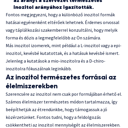
az arányt a szervezet természetes
inozitol arányához igazították.
Fontos megjegyezni, hogy a különböző inozitol formák
hatásai egyénenként eltérőek lehetnek. Érdemes orvossal
vagy táplálkozási szakemberrel konzultálni, hogy melyik
forma és dózis a legmegfelelőbb az Ön számára.
Más inozitol izomerek, mint például a L-inozitol vagy a epi-
inozitol, kevésbé kutatottak, és a hatásuk kevésbé ismert.
Jelenleg a kutatások a mio-inozitolra és a D-chiro-
inozitolra fókuszálnak leginkább.
Az inozitol természetes forrásai az
élelmiszerekben
Szerencsére az inozitol nem csak por formájában érhető el.
Számos élelmiszer természetes módon tartalmazza, így
beépíthetjük az étrendünkbe, hogy támogassuk a jó
közérzetünket. Fontos tudni, hogy a feldolgozás
csökkentheti az inozitol mennyiségét az élelmiszerekben.