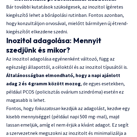
Bár további kutatások szükségesek, az inozitol ígéretes
kiegészítő lehet a bőrápolási rutinban. Fontos azonban,
hogy konzultáljon orvosával, mielőtt bármilyen új étrend-
kiegészítőt elkezdene szedni.
Inozitol adagolása: Mennyit
szedjünk és mikor?
Az inozitol adagolása egyénenként változó, függ az
egészségi állapottól, a céloktól és az inozitol típusától is.
Általánosságban elmondható, hogy a napi ajánlott
adag 2 és 4 gramm között mozog
, de egyes esetekben,
például PCOS (policisztás ovárium szindróma) esetén ez
magasabb is lehet.
Fontos, hogy
fokozatosan
kezdjük az adagolást, kezdve egy
kisebb mennyiséggel (például napi 500 mg-mal), majd
lassan emeljük, amíg el nem érjük a kívánt adagot. Ez segít
a szervezetnek megszokni az inozitolt és minimalizálja a