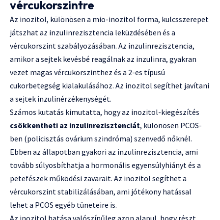
vércukorszintre
Az inozitol, különösen a mio-inozitol forma, kulcsszerepet
játszhat az inzulinrezisztencia leküzdésében és a
vércukorszint szabályozásában. Az inzulinrezisztencia,
amikor a sejtek kevésbé reagálnak az inzulinra, gyakran
vezet magas vércukorszinthez és a 2-es típusú
cukorbetegség kialakulásához. Az inozitol segíthet javítani
a sejtek inzulinérzékenységét.
Számos kutatás kimutatta, hogy az inozitol-kiegészítés
csökkentheti az inzulinrezisztenciát
, különösen PCOS-
ben (policisztás ovárium szindróma) szenvedő nőknél.
Ebben az állapotban gyakori az inzulinrezisztencia, ami
tovább súlyosbíthatja a hormonális egyensúlyhiányt és a
petefészek működési zavarait. Az inozitol segíthet a
vércukorszint stabilizálásában, ami jótékony hatással
lehet a PCOS egyéb tüneteire is.
Az inozitol hatása valószínűleg azon alapul, hogy részt