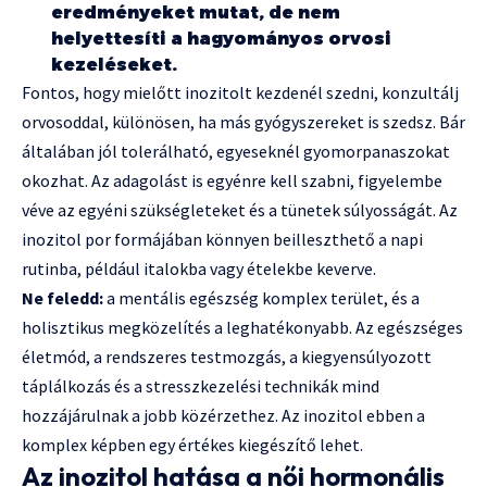
eredményeket mutat, de nem
helyettesíti a hagyományos orvosi
kezeléseket.
Fontos, hogy mielőtt inozitolt kezdenél szedni, konzultálj
orvosoddal, különösen, ha más gyógyszereket is szedsz. Bár
általában jól tolerálható, egyeseknél gyomorpanaszokat
okozhat. Az adagolást is egyénre kell szabni, figyelembe
véve az egyéni szükségleteket és a tünetek súlyosságát. Az
inozitol por formájában könnyen beilleszthető a napi
rutinba, például italokba vagy ételekbe keverve.
Ne feledd:
a mentális egészség komplex terület, és a
holisztikus megközelítés a leghatékonyabb. Az egészséges
életmód, a rendszeres testmozgás, a kiegyensúlyozott
táplálkozás és a stresszkezelési technikák mind
hozzájárulnak a jobb közérzethez. Az inozitol ebben a
komplex képben egy értékes kiegészítő lehet.
Az inozitol hatása a női hormonális