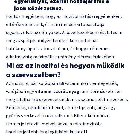
egyensúlyát, ezáltal hozzájárulva a
jobb közérzethez.
Fontos megérteni, hogy az inozitol hatásai egyénenként
eltérőek lehetnek, és nem mindenki tapasztalja
ugyanazokat az előnyöket. A következőkben részletesen
megvizsgáljuk, milyen területeken mutathat
hatékonyságot az inozitol por, és hogyan érdemes
alkalmazni a maximális eredmény elérése érdekében.
Mi az az inozitol és hogyan működik
a szervezetben?
Az inozitol, bár korábban B8-vitaminként emlegették,
valójában egy
vitamin-szerű anyag
, ami természetesen
megtalálható a szervezetünkben és számos élelmiszerben.
Kémiailag ciklohexán-hexol, ami azt jelenti, hogy egy
gyűrűs szerkezetű cukoralkohol. Kilenc különböző
izomerje létezik, melyek közül a mio-inozitol a
legelterjedtebb és a leginkább kutatott.