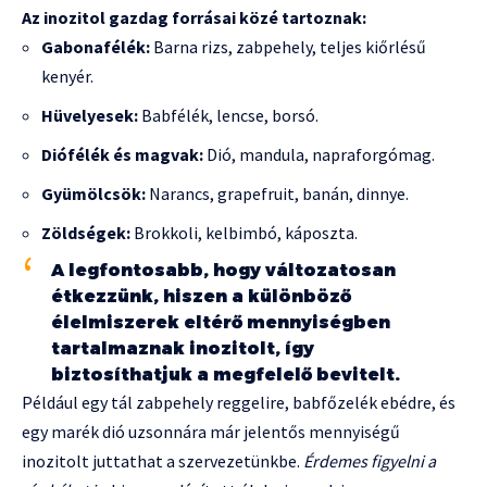
Az inozitol gazdag forrásai közé tartoznak:
Gabonafélék:
Barna rizs, zabpehely, teljes kiőrlésű
kenyér.
Hüvelyesek:
Babfélék, lencse, borsó.
Diófélék és magvak:
Dió, mandula, napraforgómag.
Gyümölcsök:
Narancs, grapefruit, banán, dinnye.
Zöldségek:
Brokkoli, kelbimbó, káposzta.
A legfontosabb, hogy változatosan
étkezzünk, hiszen a különböző
élelmiszerek eltérő mennyiségben
tartalmaznak inozitolt, így
biztosíthatjuk a megfelelő bevitelt.
Például egy tál zabpehely reggelire, babfőzelék ebédre, és
egy marék dió uzsonnára már jelentős mennyiségű
inozitolt juttathat a szervezetünkbe.
Érdemes figyelni a