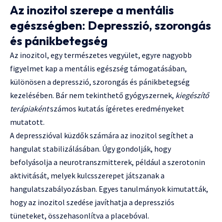
Az inozitol szerepe a mentális
egészségben: Depresszió, szorongás
és pánikbetegség
Az inozitol, egy természetes vegyület, egyre nagyobb
figyelmet kap a mentális egészség támogatásában,
különösen a depresszió, szorongás és pánikbetegség
kezelésében. Bár nem tekinthető gyógyszernek,
kiegészítő
terápiaként
számos kutatás ígéretes eredményeket
mutatott.
A depresszióval küzdők számára az inozitol segíthet a
hangulat stabilizálásában. Úgy gondolják, hogy
befolyásolja a neurotranszmitterek, például a szerotonin
aktivitását, melyek kulcsszerepet játszanak a
hangulatszabályozásban. Egyes tanulmányok kimutatták,
hogy az inozitol szedése javíthatja a depressziós
tüneteket, összehasonlítva a placebóval.