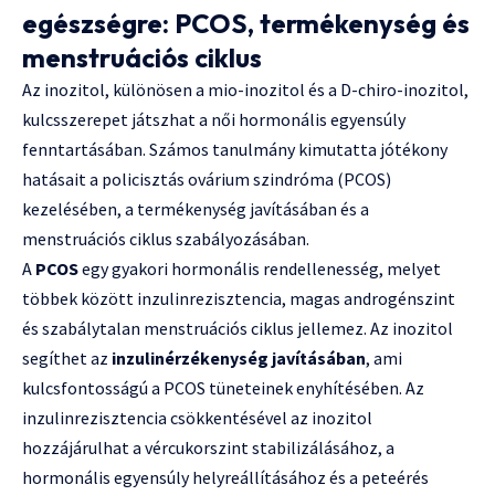
egészségre: PCOS, termékenység és
menstruációs ciklus
Az inozitol, különösen a mio-inozitol és a D-chiro-inozitol,
kulcsszerepet játszhat a női hormonális egyensúly
fenntartásában. Számos tanulmány kimutatta jótékony
hatásait a policisztás ovárium szindróma (PCOS)
kezelésében, a termékenység javításában és a
menstruációs ciklus szabályozásában.
A
PCOS
egy gyakori hormonális rendellenesség, melyet
többek között inzulinrezisztencia, magas androgénszint
és szabálytalan menstruációs ciklus jellemez. Az inozitol
segíthet az
inzulinérzékenység javításában
, ami
kulcsfontosságú a PCOS tüneteinek enyhítésében. Az
inzulinrezisztencia csökkentésével az inozitol
hozzájárulhat a vércukorszint stabilizálásához, a
hormonális egyensúly helyreállításához és a peteérés