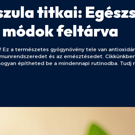
zula titkai: Egész
i módok feltárva
t! Ez a természetes gyógynövény tele van antioxid
mmunrendszeredet és az emésztésedet. Cikkünkben 
hogyan építheted be a mindennapi rutinodba. Tudj 