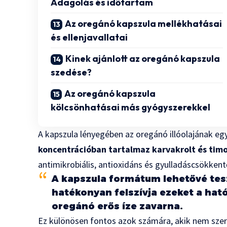
Adagolás és időtartam
Az oregánó kapszula mellékhatásai
és ellenjavallatai
Kinek ajánlott az oregánó kapszula
szedése?
Az oregánó kapszula
kölcsönhatásai más gyógyszerekkel
A kapszula lényegében az oregánó illóolajának eg
koncentrációban tartalmaz karvakrolt és timo
antimikrobiális, antioxidáns és gyulladáscsökkent
A kapszula formátum lehetővé tes
hatékonyan felszívja ezeket a hat
oregánó erős íze zavarna.
Ez különösen fontos azok számára, akik nem szer