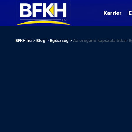
Karrier
E
BFKH.hu
>
Blog
>
Egészség
>
Az oregánó kapszula titkai: 