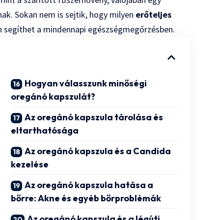
ak. Sokan nem is sejtik, hogy milyen
erőteljes
yan segíthet a mindennapi egészségmegőrzésben.
Hogyan válasszunk minőségi
oregánó kapszulát?
Az oregánó kapszula tárolása és
eltarthatósága
Az oregánó kapszula és a Candida
kezelése
Az oregánó kapszula hatása a
bőrre: Akne és egyéb bőrproblémák
Az oregánó kapszula és a légúti