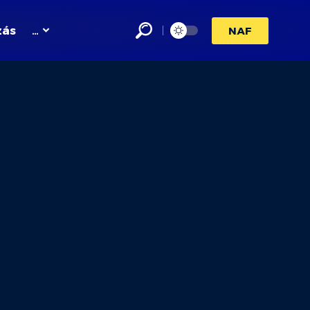
zás
…
NAF