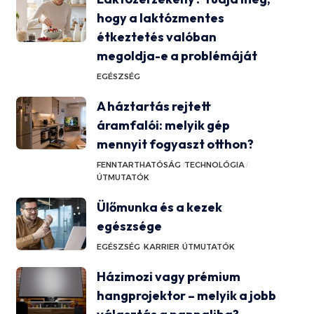
hogy a laktózmentes
étkeztetés valóban
megoldja-e a problémáját
EGÉSZSÉG
A háztartás rejtett
áramfalói: melyik gép
mennyit fogyaszt otthon?
FENNTARTHATÓSÁG
TECHNOLÓGIA
ÚTMUTATÓK
Ülőmunka és a kezek
egészsége
EGÉSZSÉG
KARRIER
ÚTMUTATÓK
Házimozi vagy prémium
hangprojektor – melyik a jobb