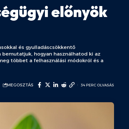
ségügyi előnyök
ánsokkal és gyulladáscsökkentő
bemutatjuk, hogyan használhatod ki az
meg többet a felhasználási módokról és a
MEGOSZTÁS
34 PERC OLVASÁS