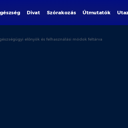
gészség
Divat
Szórakozás
Útmutatók
Uta
Egészségügyi előnyök és felhasználási módok feltárva