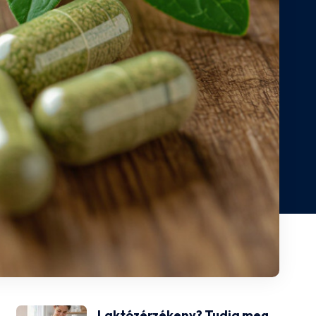
Laktózérzékeny? Tudja meg,