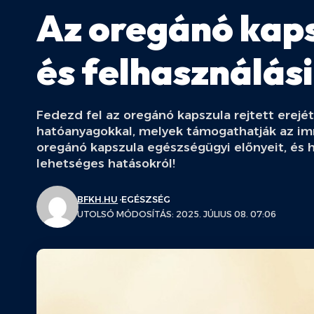
Az oregánó kaps
és felhasználás
Fedezd fel az oregánó kapszula rejtett erejé
hatóanyagokkal, melyek támogathatják az i
oregánó kapszula egészségügyi előnyeit, és 
lehetséges hatásokról!
BFKH.HU
EGÉSZSÉG
UTOLSÓ MÓDOSÍTÁS: 2025. JÚLIUS 08. 07:06