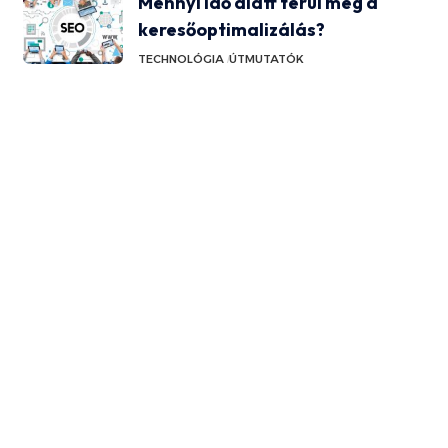
Mennyi idő alatt térül meg a
keresőoptimalizálás?
TECHNOLÓGIA
ÚTMUTATÓK