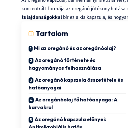
koncentrált formája az oregánó jótékony hatásain
tulajdonságokkal
bír ez a kis kapszula, és hog
Tartalom
Mi az oregánó és az oregánóolaj?
Az oregánó története és
hagyományos felhasználása
Az oregánó kapszula összetétele és
hatóanyagai
Az oregánóolaj fő hatóanyaga: A
karvakrol
Az oregánó kapszula előnyei:
Antimikrobiális hatás