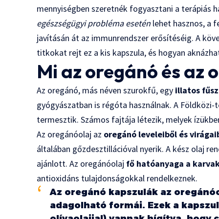
mennyiségben szeretnék fogyasztani a terápiás h
egészségügyi probléma esetén
lehet hasznos, a 
javításán át az immunrendszer erősítéséig. A köv
titkokat rejt ez a kis kapszula, és hogyan aknázhat
Mi az oregánó és az 
Az oregánó, más néven szurokfű, egy
illatos fű
gyógyászatban is régóta használnak. A Földközi-t
termesztik. Számos fajtája létezik, melyek ízükben
Az oregánóolaj az
oregánó leveleiből és virágai
általában gőzdesztillációval nyerik. A kész olaj r
ajánlott. Az oregánóolaj
fő hatóanyaga a karvak
antioxidáns tulajdonságokkal rendelkeznek.
Az oregánó kapszulák az oregánó
adagolható formái. Ezek a kapszulá
olívaolajjal) vannak hígítva, hogy 