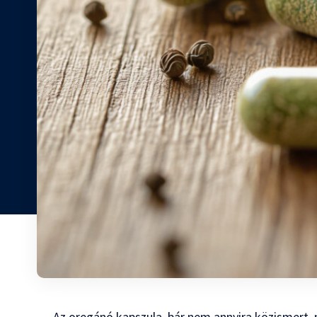
Az oregánó kapszula, bár nem annyira közismert, 