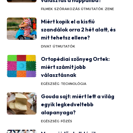
választás a nappaliba?
FILMEK
SZÓRAKOZÁS
ÚTMUTATÓK
ZENE
Miért kopik el a kisfiú
szandálok orra 2 hét alatt, és
mit tehetsz ellene?
DIVAT
ÚTMUTATÓK
Ortopédiai szőnyeg Ortek:
miért számít jobb
választásnak
EGÉSZSÉG
TECHNOLÓGIA
Gouda sajt: miért lett a világ
egyik legkedveltebb
alapanyaga?
EGÉSZSÉG
FŐZÉS