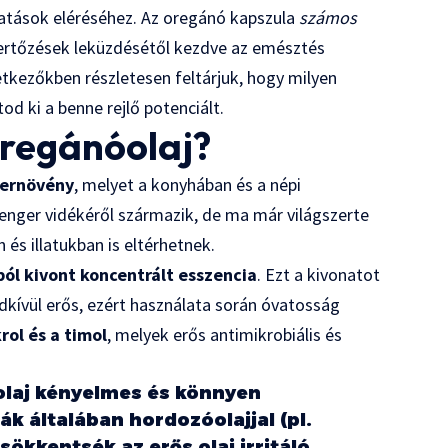
atások eléréséhez. Az oregánó kapszula
számos
fertőzések leküzdésétől kezdve az emésztés
etkezőkben részletesen feltárjuk, hogy milyen
od ki a benne rejlő potenciált.
oregánóolaj?
szernövény
, melyet a konyhában és a népi
enger vidékéről származik, de ma már világszerte
 és illatukban is eltérhetnek.
ból kivont koncentrált esszencia
. Ezt a kivonatot
endkívül erős, ezért használata során óvatosság
rol és a timol
, melyek erős antimikrobiális és
olaj kényelmes és könnyen
k általában hordozóolajjal (pl.
csökkentsék az erős olaj irritáló