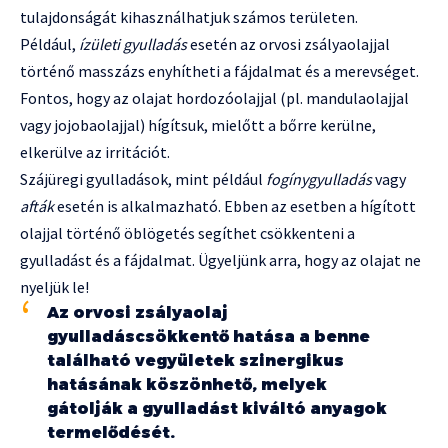
tulajdonságát kihasználhatjuk számos területen.
Például,
ízületi gyulladás
esetén az orvosi zsályaolajjal
történő masszázs enyhítheti a fájdalmat és a merevséget.
Fontos, hogy az olajat hordozóolajjal (pl. mandulaolajjal
vagy jojobaolajjal) hígítsuk, mielőtt a bőrre kerülne,
elkerülve az irritációt.
Szájüregi gyulladások, mint például
fogínygyulladás
vagy
afták
esetén is alkalmazható. Ebben az esetben a hígított
olajjal történő öblögetés segíthet csökkenteni a
gyulladást és a fájdalmat. Ügyeljünk arra, hogy az olajat ne
nyeljük le!
Az orvosi zsályaolaj
gyulladáscsökkentő hatása a benne
található vegyületek szinergikus
hatásának köszönhető, melyek
gátolják a gyulladást kiváltó anyagok
termelődését.