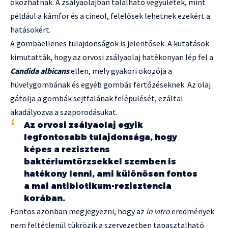
okozhatnak. A zsályaolajban található vegyületek, mint
például a kámfor és a cineol, felelősek lehetnek ezekért a
hatásokért.
A gombaellenes tulajdonságok is jelentősek. A kutatások
kimutatták, hogy az orvosi zsályaolaj hatékonyan lép fel a
Candida albicans
ellen, mely gyakori okozója a
hüvelygombának és egyéb gombás fertőzéseknek. Az olaj
gátolja a gombák sejtfalának felépülését, ezáltal
akadályozva a szaporodásukat.
Az orvosi zsályaolaj egyik
legfontosabb tulajdonsága, hogy
képes a rezisztens
baktériumtörzsekkel szemben is
hatékony lenni, ami különösen fontos
a mai antibiotikum-rezisztencia
korában.
Fontos azonban megjegyezni, hogy az
in vitro
eredmények
nem feltétlenül tükrözik a szervezetben tapasztalható