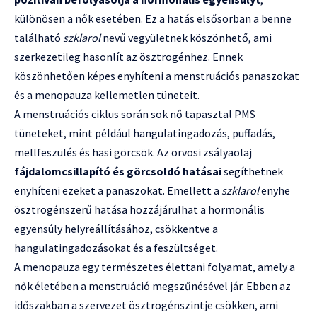
különösen a nők esetében. Ez a hatás elsősorban a benne
található
szklarol
nevű vegyületnek köszönhető, ami
szerkezetileg hasonlít az ösztrogénhez. Ennek
köszönhetően képes enyhíteni a menstruációs panaszokat
és a menopauza kellemetlen tüneteit.
A menstruációs ciklus során sok nő tapasztal PMS
tüneteket, mint például hangulatingadozás, puffadás,
mellfeszülés és hasi görcsök. Az orvosi zsályaolaj
fájdalomcsillapító és görcsoldó hatásai
segíthetnek
enyhíteni ezeket a panaszokat. Emellett a
szklarol
enyhe
ösztrogénszerű hatása hozzájárulhat a hormonális
egyensúly helyreállításához, csökkentve a
hangulatingadozásokat és a feszültséget.
A menopauza egy természetes élettani folyamat, amely a
nők életében a menstruáció megszűnésével jár. Ebben az
időszakban a szervezet ösztrogénszintje csökken, ami