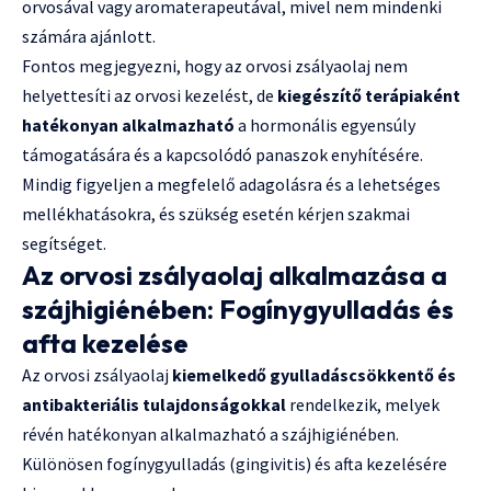
orvosával vagy aromaterapeutával, mivel nem mindenki
számára ajánlott.
Fontos megjegyezni, hogy az orvosi zsályaolaj nem
helyettesíti az orvosi kezelést, de
kiegészítő terápiaként
hatékonyan alkalmazható
a hormonális egyensúly
támogatására és a kapcsolódó panaszok enyhítésére.
Mindig figyeljen a megfelelő adagolásra és a lehetséges
mellékhatásokra, és szükség esetén kérjen szakmai
segítséget.
Az orvosi zsályaolaj alkalmazása a
szájhigiénében: Fogínygyulladás és
afta kezelése
Az orvosi zsályaolaj
kiemelkedő gyulladáscsökkentő és
antibakteriális tulajdonságokkal
rendelkezik, melyek
révén hatékonyan alkalmazható a szájhigiénében.
Különösen fogínygyulladás (gingivitis) és afta kezelésére