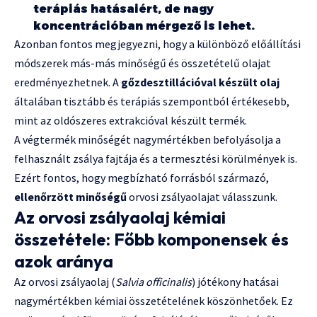
terápiás hatásaiért, de nagy
koncentrációban mérgező is lehet.
Azonban fontos megjegyezni, hogy a különböző előállítási
módszerek más-más minőségű és összetételű olajat
eredményezhetnek. A
gőzdesztillációval készült olaj
általában tisztább és terápiás szempontból értékesebb,
mint az oldószeres extrakcióval készült termék.
A végtermék minőségét nagymértékben befolyásolja a
felhasznált zsálya fajtája és a termesztési körülmények is.
Ezért fontos, hogy megbízható forrásból származó,
ellenőrzött minőségű
orvosi zsályaolajat válasszunk.
Az orvosi zsályaolaj kémiai
összetétele: Főbb komponensek és
azok aránya
Az orvosi zsályaolaj (
Salvia officinalis
) jótékony hatásai
nagymértékben kémiai összetételének köszönhetőek. Ez