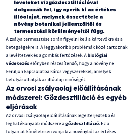
leveleket vízgőzdesztillációval
dolgozzák fel, így nyerik ki az értékes
illóolajat, melynek összetétele a
növény botanikai jellemzőitől és
termesztési körülményeitől függ.
A zsálya termesztése során figyelni kell a kártevőkre és a
betegségekre is. A leggyakoribb problémák közé tartoznak
a levéltetvek és a gombás fertőzések. A
biológiai
védekezés
előnyben részesítendő, hogy a növény ne
kerüljön kapcsolatba káros vegyszerekkel, amelyek
befolyásolhatják az illóolaj minőségét.
Az orvosi zsályaolaj előállításának
módszerei: Gőzdesztilláció és egyéb
eljárások
Az orvosi zsályaolaj előállításának legelterjedtebb és
leghatékonyabb módszere a
gőzdesztilláció
. Ez a
folyamat kíméletesen vonja ki a növényből az értékes