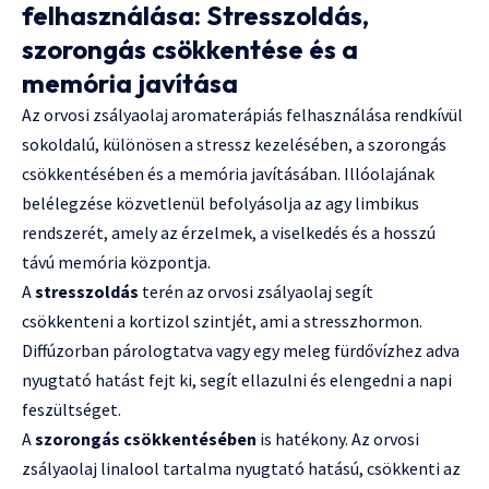
felhasználása: Stresszoldás,
szorongás csökkentése és a
memória javítása
Az orvosi zsályaolaj aromaterápiás felhasználása rendkívül
sokoldalú, különösen a stressz kezelésében, a szorongás
csökkentésében és a memória javításában. Illóolajának
belélegzése közvetlenül befolyásolja az agy limbikus
rendszerét, amely az érzelmek, a viselkedés és a hosszú
távú memória központja.
A
stresszoldás
terén az orvosi zsályaolaj segít
csökkenteni a kortizol szintjét, ami a stresszhormon.
Diffúzorban párologtatva vagy egy meleg fürdővízhez adva
nyugtató hatást fejt ki, segít ellazulni és elengedni a napi
feszültséget.
A
szorongás csökkentésében
is hatékony. Az orvosi
zsályaolaj linalool tartalma nyugtató hatású, csökkenti az