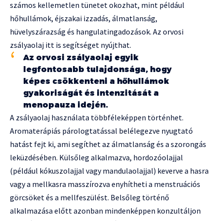
számos kellemetlen tünetet okozhat, mint például
hőhullámok, éjszakai izzadás, álmatlanság,
hüvelyszárazság és hangulatingadozások. Az orvosi
zsályaolaj itt is segítséget nyújthat.
Az orvosi zsályaolaj egyik
legfontosabb tulajdonsága, hogy
képes csökkenteni a hőhullámok
gyakoriságát és intenzitását a
menopauza idején.
A zsályaolaj használata többféleképpen történhet.
Aromaterápiás párologtatással belélegezve nyugtató
hatást fejt ki, ami segíthet az álmatlanság és a szorongás
leküzdésében. Külsőleg alkalmazva, hordozóolajjal
(például kókuszolajjal vagy mandulaolajjal) keverve a hasra
vagy a mellkasra masszírozva enyhítheti a menstruációs
görcsöket és a mellfeszülést. Belsőleg történő
alkalmazása előtt azonban mindenképpen konzultáljon