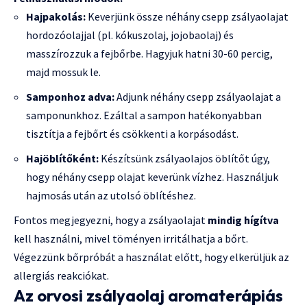
Hajpakolás:
Keverjünk össze néhány csepp zsályaolajat
hordozóolajjal (pl. kókuszolaj, jojobaolaj) és
masszírozzuk a fejbőrbe. Hagyjuk hatni 30-60 percig,
majd mossuk le.
Samponhoz adva:
Adjunk néhány csepp zsályaolajat a
samponunkhoz. Ezáltal a sampon hatékonyabban
tisztítja a fejbőrt és csökkenti a korpásodást.
Hajöblítőként:
Készítsünk zsályaolajos öblítőt úgy,
hogy néhány csepp olajat keverünk vízhez. Használjuk
hajmosás után az utolsó öblítéshez.
Fontos megjegyezni, hogy a zsályaolajat
mindig hígítva
kell használni, mivel töményen irritálhatja a bőrt.
Végezzünk bőrpróbát a használat előtt, hogy elkerüljük az
allergiás reakciókat.
Az orvosi zsályaolaj aromaterápiás