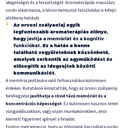
idegességet és a feszültséget. Aromaterápiás masszázs
során alkalmazva, a bőrön keresztül felszívódva is kifejti
jótékony hatását.
Az orvosi zsályaolaj egyik
legfontosabb aromaterápiás előnye,
hogy
javítja a memóriát és a kognitív
funkciókat
. Ez a hatás a benne
található vegyületeknek köszönhető,
amelyek serkentik az agyműködést és
elősegítik az idegsejtek közötti
kommunikációt.
A memória javítására való felhasználása különösen
érdekes. Kutatások kimutatták, hogy az orvosi zsályaolaj
belélegzése
javíthatja a rövid távú memóriát és a
koncentrációs képességet
. Ez különösen hasznos lehet
vizsgaidőszakban, vagy olyan munkakörökben, ahol
kiemelt figyelmet igényel a feladat.
Fontos megjegyezni, hogy az illóolajok használata során