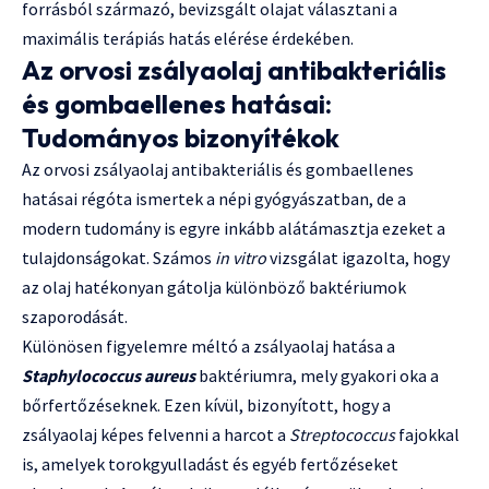
forrásból származó, bevizsgált olajat választani a
maximális terápiás hatás elérése érdekében.
Az orvosi zsályaolaj antibakteriális
és gombaellenes hatásai:
Tudományos bizonyítékok
Az orvosi zsályaolaj antibakteriális és gombaellenes
hatásai régóta ismertek a népi gyógyászatban, de a
modern tudomány is egyre inkább alátámasztja ezeket a
tulajdonságokat. Számos
in vitro
vizsgálat igazolta, hogy
az olaj hatékonyan gátolja különböző baktériumok
szaporodását.
Különösen figyelemre méltó a zsályaolaj hatása a
Staphylococcus aureus
baktériumra, mely gyakori oka a
bőrfertőzéseknek. Ezen kívül, bizonyított, hogy a
zsályaolaj képes felvenni a harcot a
Streptococcus
fajokkal
is, amelyek torokgyulladást és egyéb fertőzéseket