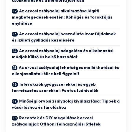
csökkentése és a memória javítása
Az orvosi zsályaolaj alkalmazása légúti
megbetegedések esetén: Köhögés és torokfájás
enyhítése
Az orvosi zsályaolaj használata izomfájdalmak
és ízületi gyulladás kezelésére
Az orvosi zsályaolaj adagolása és alkalmazási
módjai: Külső és belső használat
Az orvosi zsályaolaj lehetséges mellékhatásai és
ellenjavallatai: Mire kell figyelni?
Interakciók gyógyszerekkel és egyéb
természetes szerekkel: Fontos tudnivalók
Minőségi orvosi zsályaolaj kiválasztása: Tippek a
vásárláshoz és tároláshoz
Receptek és DIY megoldások orvosi
zsályaolajjal: Otthoni felhasználási ötletek