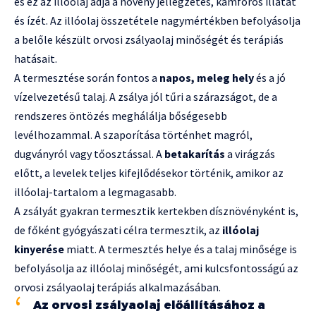
és ez az illóolaj adja a növény jellegzetes, kámforos illatát
és ízét. Az illóolaj összetétele nagymértékben befolyásolja
a belőle készült orvosi zsályaolaj minőségét és terápiás
hatásait.
A termesztése során fontos a
napos, meleg hely
és a jó
vízelvezetésű talaj. A zsálya jól tűri a szárazságot, de a
rendszeres öntözés meghálálja bőségesebb
levélhozammal. A szaporítása történhet magról,
dugványról vagy tőosztással. A
betakarítás
a virágzás
előtt, a levelek teljes kifejlődésekor történik, amikor az
illóolaj-tartalom a legmagasabb.
A zsályát gyakran termesztik kertekben dísznövényként is,
de főként gyógyászati célra termesztik, az
illóolaj
kinyerése
miatt. A termesztés helye és a talaj minősége is
befolyásolja az illóolaj minőségét, ami kulcsfontosságú az
orvosi zsályaolaj terápiás alkalmazásában.
Az orvosi zsályaolaj előállításához a