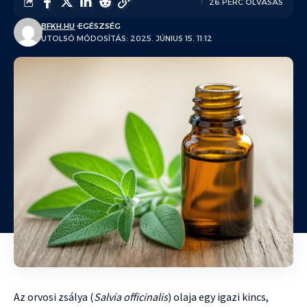
26 PERC OLVASÁS
BFKH.HU
EGÉSZSÉG
UTOLSÓ MÓDOSÍTÁS: 2025. JÚNIUS 15. 11:12
Az orvosi zsálya (
Salvia officinalis
) olaja egy igazi kincs,