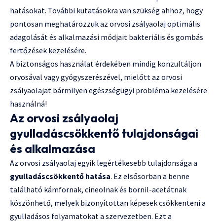
hatásokat. További kutatásokra van szükség ahhoz, hogy
pontosan meghatározzuk az orvosi zsályaolaj optimális
adagolását és alkalmazási módjait bakteriális és gombás
fertőzések kezelésére.
A biztonságos használat érdekében mindig konzultáljon
orvosával vagy gyógyszerészével, mielőtt az orvosi
zsályaolajat bármilyen egészségügyi probléma kezelésére
használná!
Az orvosi zsályaolaj
gyulladáscsökkentő tulajdonságai
és alkalmazása
Az orvosi zsályaolaj egyik legértékesebb tulajdonsága a
gyulladáscsökkentő hatása
. Ez elsősorban a benne
található kámfornak, cineolnak és bornil-acetátnak
köszönhető, melyek bizonyítottan képesek csökkenteni a
gyulladásos folyamatokat a szervezetben. Ezt a