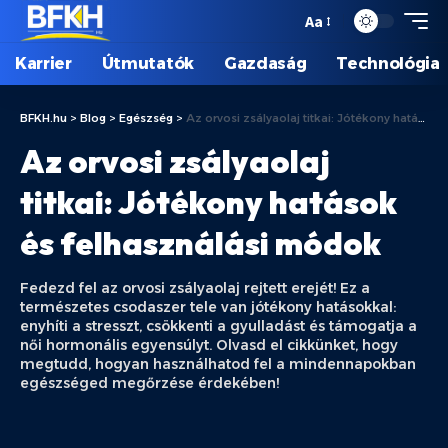
Aa
Karrier
Útmutatók
Gazdaság
Technológia
BFKH.hu
>
Blog
>
Egészség
>
Az orvosi zsályaolaj titkai: Jótékony hatások és felhasználási módok
Az orvosi zsályaolaj
titkai: Jótékony hatások
és felhasználási módok
Fedezd fel az orvosi zsályaolaj rejtett erejét! Ez a
természetes csodaszer tele van jótékony hatásokkal:
enyhíti a stresszt, csökkenti a gyulladást és támogatja a
női hormonális egyensúlyt. Olvasd el cikkünket, hogy
megtudd, hogyan használhatod fel a mindennapokban
egészséged megőrzése érdekében!