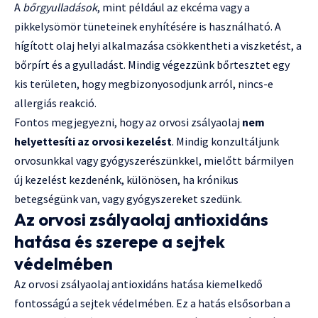
A
bőrgyulladások
, mint például az ekcéma vagy a
pikkelysömör tüneteinek enyhítésére is használható. A
hígított olaj helyi alkalmazása csökkentheti a viszketést, a
bőrpírt és a gyulladást. Mindig végezzünk bőrtesztet egy
kis területen, hogy megbizonyosodjunk arról, nincs-e
allergiás reakció.
Fontos megjegyezni, hogy az orvosi zsályaolaj
nem
helyettesíti az orvosi kezelést
. Mindig konzultáljunk
orvosunkkal vagy gyógyszerészünkkel, mielőtt bármilyen
új kezelést kezdenénk, különösen, ha krónikus
betegségünk van, vagy gyógyszereket szedünk.
Az orvosi zsályaolaj antioxidáns
hatása és szerepe a sejtek
védelmében
Az orvosi zsályaolaj antioxidáns hatása kiemelkedő
fontosságú a sejtek védelmében. Ez a hatás elsősorban a