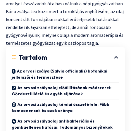
amelyet évszázadok óta használnak a népi gyógyászatban.
Bár a zsálya tea közismert a torokfájás enyhítésére, az olaj
koncentrált formájában sokkal erőteljesebb hatásokkal
rendelkezik. Gyakran elfelejtett, de annál fontosabb
gyógynövényünk, melynek olaja a modern aromaterápia és
természetes gyógyászat egyik oszlopos tagja.
Tartalom
Az orvosi zsálya (Salvia officinalis) botanikai
jellemzői és termesztése
Az orvosi zsályaolaj előállításának módszerei:
Gőzdesztilláció és egyéb eljárások
Az orvosi zsályaolaj kémiai összetétele: Főbb
komponensek és azok aránya
Az orvosi zsályaolaj antibakteriális és
gombaellenes hatásai: Tudományos bizonyítékok