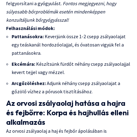
felgyorsítani a gyógyulást.
Fontos megjegyezni, hogy
súlyosabb bőrproblémák esetén mindenképpen
konzultáljunk bőrgyógyásszal!
Felhasználási módok:
Pattanásokra:
Keverjünk össze 1-2 csepp zsályaolajat
egy teáskanál hordozóolajjal, és óvatosan vigyük fel a
pattanásokra.
Ekcémára:
Készítsünk fürdőt néhány csepp zsályaolajjal
kevert tejjel vagy mézzel.
Arcgőzöléshez:
Adjunk néhány csepp zsályaolajat a
gőzölő vízhez a pórusok tisztításához.
Az orvosi zsályaolaj hatása a hajra
és fejbőrre: Korpa és hajhullás elleni
alkalmazás
Az orvosi zsályaolaj a haj és fejbőr ápolásában is