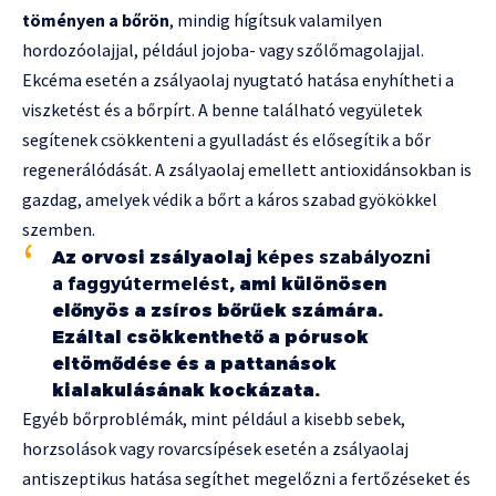
töményen a bőrön
, mindig hígítsuk valamilyen
hordozóolajjal, például jojoba- vagy szőlőmagolajjal.
Ekcéma esetén a zsályaolaj nyugtató hatása enyhítheti a
viszketést és a bőrpírt. A benne található vegyületek
segítenek csökkenteni a gyulladást és elősegítik a bőr
regenerálódását. A zsályaolaj emellett antioxidánsokban is
gazdag, amelyek védik a bőrt a káros szabad gyökökkel
szemben.
Az orvosi zsályaolaj
képes szabályozni
a faggyútermelést
, ami különösen
előnyös a zsíros bőrűek számára.
Ezáltal csökkenthető a pórusok
eltömődése és a pattanások
kialakulásának kockázata.
Egyéb bőrproblémák, mint például a kisebb sebek,
horzsolások vagy rovarcsípések esetén a zsályaolaj
antiszeptikus hatása segíthet megelőzni a fertőzéseket és