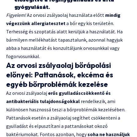
gyógyulását.
Figyelem!
Az orvosi zsályaolaj használata előtt
mindig
végezzünk allergiatesztet
a bőr egy kis területén.
Terhesség és szoptatás alatt kerüljük a használatát. Ha
bármilyen mellékhatást tapasztalunk, azonnal hagyjuk
abba a használatát és konzultáljunk orvosunkkal vagy
fogorvosunkkal.
Az orvosi zsályaolaj bőrápolási
előnyei: Pattanások, ekcéma és
egyéb bőrproblémák kezelése
Az orvosi zsályaolaj
erős gyulladáscsökkentő és
antibakteriális tulajdonságokkal
rendelkezik, ami
különösen hasznossá teszi a bőrproblémák kezelésében.
Pattanások esetén a zsályaolaj segíthet csökkenteni a
gyulladást és elpusztítani a pattanásokat okozó
baktériumokat. Fontos azonban, hogy
soha ne használjuk