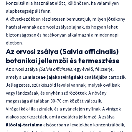
konzultálni a használat előtt, különösen, ha valamilyen
alapbetegség áll fenn.
A következőkben részletesen bemutatjuk, milyen jótékony
hatásai vannak az orvosi zsályaolajnak, és hogyan lehet
biztonságosan és hatékonyan alkalmazni a mindennapi
életben.
Az orvosi zsálya (Salvia officinalis)
botanikai jellemzői és termesztése
Az orvosi zsálya
(Salvia officinalis)
egy évelő, félcserje,
amely a
Lamiaceae (ajakosvirágúak) családjába
tartozik.
Jellegzetes, szürkészöld levelei vannak, melyek oválisak
vagy lándzsásak, és enyhén szőrözöttek. A növény
magassága általában 30-70 cm között változik.
Virágai kék-lila színűek, és a nyár elején nyílnak. A virágok
ajakos szerkezetűek, ami a családra jellemző. A zsálya
illóolaj-tartalma
elsősorban a levelekben koncentrálódik,