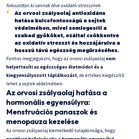
fokozottan ki vannak téve oxidatív stressznek.
Az orvosi zsályaolaj antioxidáns
hatása kulcsfontosságú a sejtek
védelmében, mivel semlegesíti a
szabad gyököket, ezáltal csökkentve
az oxidatív stresszt és hozzájárulva a
hosszú távú egészség megőrzéséhez.
Fontos megjegyezni, hogy az orvosi zsályaolaj
nem
helyettesíti az egészséges életmódot és a
kiegyensúlyozott táplálkozást
, de értékes kiegészítő
lehet a sejtek védelmében.
Az orvosi zsályaolaj hatása a
hormonális egyensúlyra:
Menstruációs panaszok és
menopauza kezelése
Az orvosi zsályaolaj kiemelkedő tulajdonsága, hogy
pozitívan befolyásolja a hormonális egyensúlyt
,