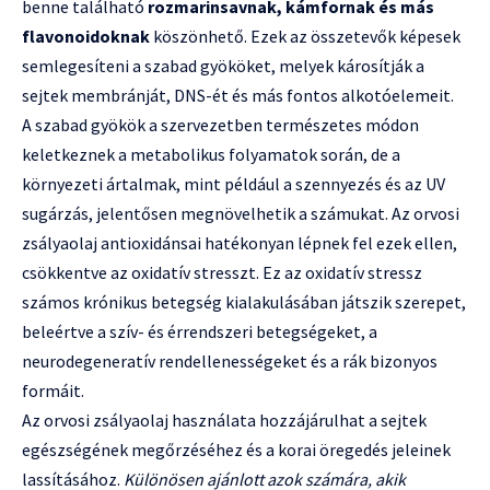
benne található
rozmarinsavnak, kámfornak és más
flavonoidoknak
köszönhető. Ezek az összetevők képesek
semlegesíteni a szabad gyököket, melyek károsítják a
sejtek membránját, DNS-ét és más fontos alkotóelemeit.
A szabad gyökök a szervezetben természetes módon
keletkeznek a metabolikus folyamatok során, de a
környezeti ártalmak, mint például a szennyezés és az UV
sugárzás, jelentősen megnövelhetik a számukat. Az orvosi
zsályaolaj antioxidánsai hatékonyan lépnek fel ezek ellen,
csökkentve az oxidatív stresszt. Ez az oxidatív stressz
számos krónikus betegség kialakulásában játszik szerepet,
beleértve a szív- és érrendszeri betegségeket, a
neurodegeneratív rendellenességeket és a rák bizonyos
formáit.
Az orvosi zsályaolaj használata hozzájárulhat a sejtek
egészségének megőrzéséhez és a korai öregedés jeleinek
lassításához.
Különösen ajánlott azok számára, akik