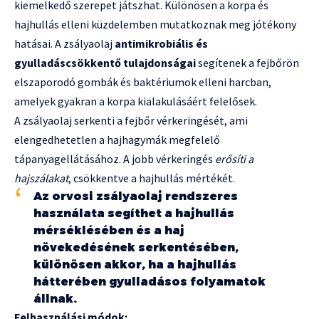
kiemelkedő szerepet játszhat. Különösen a korpa és
hajhullás elleni küzdelemben mutatkoznak meg jótékony
hatásai. A zsályaolaj
antimikrobiális és
gyulladáscsökkentő tulajdonságai
segítenek a fejbőrön
elszaporodó gombák és baktériumok elleni harcban,
amelyek gyakran a korpa kialakulásáért felelősek.
A zsályaolaj serkenti a fejbőr vérkeringését, ami
elengedhetetlen a hajhagymák megfelelő
tápanyagellátásához. A jobb vérkeringés
erősíti a
hajszálakat
, csökkentve a hajhullás mértékét.
Az orvosi zsályaolaj rendszeres
használata segíthet a hajhullás
mérséklésében és a haj
növekedésének serkentésében,
különösen akkor, ha a hajhullás
hátterében gyulladásos folyamatok
állnak.
Felhasználási módok: