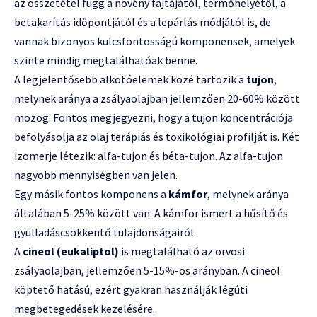
az összetétel függ a növény fajtájától, termőhelyétől, a
betakarítás időpontjától és a lepárlás módjától is, de
vannak bizonyos kulcsfontosságú komponensek, amelyek
szinte mindig megtalálhatóak benne.
A legjelentősebb alkotóelemek közé tartozik a
tujon
,
melynek aránya a zsályaolajban jellemzően 20-60% között
mozog. Fontos megjegyezni, hogy a tujon koncentrációja
befolyásolja az olaj terápiás és toxikológiai profilját is. Két
izomerje létezik: alfa-tujon és béta-tujon. Az alfa-tujon
nagyobb mennyiségben van jelen.
Egy másik fontos komponens a
kámfor
, melynek aránya
általában 5-25% között van. A kámfor ismert a hűsítő és
gyulladáscsökkentő tulajdonságairól.
A
cineol (eukaliptol)
is megtalálható az orvosi
zsályaolajban, jellemzően 5-15%-os arányban. A cineol
köptető hatású, ezért gyakran használják légúti
megbetegedések kezelésére.