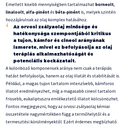
Emellett kisebb mennyiségben tartalmazhat
borneolt
,
linaloolt
,
alfa-pinént
és
béta-pinént
is, melyek szintén
hozzájárulnak az olaj komplex hatásához.
Az orvosi zsályaolaj minősége és
hatékonysága szempontjából kritikus
a tujon, kámfor és cineol arányának
ismerete, mivel ez befolyásolja az olaj
terápiás alkalmazhatóságát és
potenciális kockázatait.
A különböző komponensek aránya nem csak a terápiás
hatást befolyásolja, hanem az olaj illatát és stabilitását is.
Például, a magas tujon tartalom intenzívebb, kámforos
illatot eredményezhet, míg a magasabb cineol tartalom
frissebb, eukaliptuszra emlékeztető illatot kölcsönözhet.
Fontos megjegyezni, hogy az orvosi zsályaolaj kémiai
összetétele nagymértékben függ a termőhelytől és a
termesztési körülményektől. Ezért érdemes megbízható