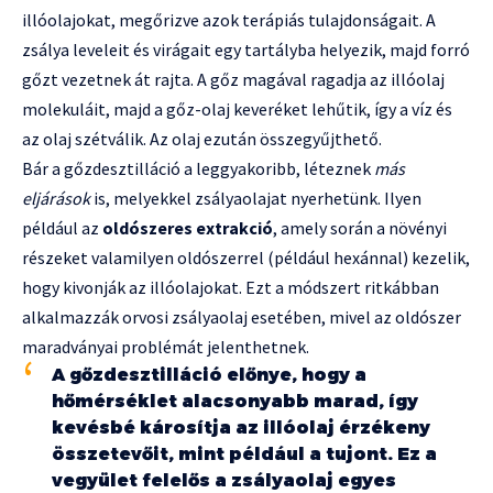
illóolajokat, megőrizve azok terápiás tulajdonságait. A
zsálya leveleit és virágait egy tartályba helyezik, majd forró
gőzt vezetnek át rajta. A gőz magával ragadja az illóolaj
molekuláit, majd a gőz-olaj keveréket lehűtik, így a víz és
az olaj szétválik. Az olaj ezután összegyűjthető.
Bár a gőzdesztilláció a leggyakoribb, léteznek
más
eljárások
is, melyekkel zsályaolajat nyerhetünk. Ilyen
például az
oldószeres extrakció
, amely során a növényi
részeket valamilyen oldószerrel (például hexánnal) kezelik,
hogy kivonják az illóolajokat. Ezt a módszert ritkábban
alkalmazzák orvosi zsályaolaj esetében, mivel az oldószer
maradványai problémát jelenthetnek.
A gőzdesztilláció előnye, hogy a
hőmérséklet alacsonyabb marad, így
kevésbé károsítja az illóolaj érzékeny
összetevőit, mint például a tujont. Ez a
vegyület felelős a zsályaolaj egyes