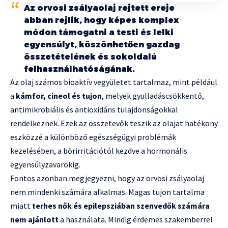
Az orvosi zsályaolaj rejtett ereje
abban rejlik, hogy képes komplex
módon támogatni a testi és lelki
egyensúlyt, köszönhetően gazdag
összetételének és sokoldalú
felhasználhatóságának.
Az olaj számos bioaktív vegyületet tartalmaz, mint például
a
kámfor, cineol és tujon
, melyek gyulladáscsökkentő,
antimikrobiális és antioxidáns tulajdonságokkal
rendelkeznek. Ezek az összetevők teszik az olajat hatékony
eszközzé a különböző egészségügyi problémák
kezelésében, a bőrirritációtól kezdve a hormonális
egyensúlyzavarokig.
Fontos azonban megjegyezni, hogy az orvosi zsályaolaj
nem mindenki számára alkalmas. Magas tujon tartalma
miatt
terhes nők és epilepsziában szenvedők számára
nem ajánlott
a használata. Mindig érdemes szakemberrel