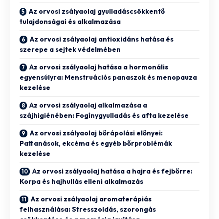
Az orvosi zsályaolaj gyulladáscsökkentő
tulajdonságai és alkalmazása
Az orvosi zsályaolaj antioxidáns hatása és
szerepe a sejtek védelmében
Az orvosi zsályaolaj hatása a hormonális
egyensúlyra: Menstruációs panaszok és menopauza
kezelése
Az orvosi zsályaolaj alkalmazása a
szájhigiénében: Fogínygyulladás és afta kezelése
Az orvosi zsályaolaj bőrápolási előnyei:
Pattanások, ekcéma és egyéb bőrproblémák
kezelése
Az orvosi zsályaolaj hatása a hajra és fejbőrre:
Korpa és hajhullás elleni alkalmazás
Az orvosi zsályaolaj aromaterápiás
felhasználása: Stresszoldás, szorongás