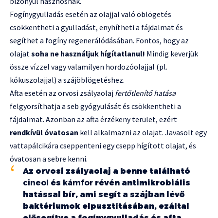
bizonyul hasznosnak.
Fogínygyulladás esetén az olajjal való öblögetés
csökkentheti a gyulladást, enyhítheti a fájdalmat és
segíthet a fogíny regenerálódásában. Fontos, hogy az
olajat
soha ne használjuk hígítatlanul!
Mindig keverjük
össze vízzel vagy valamilyen hordozóolajjal (pl.
kókuszolajjal) a szájöblögetéshez.
Afta esetén az orvosi zsályaolaj
fertőtlenítő hatása
felgyorsíthatja a seb gyógyulását és csökkentheti a
fájdalmat. Azonban az afta érzékeny terület, ezért
rendkívül óvatosan
kell alkalmazni az olajat. Javasolt egy
vattapálcikára cseppenteni egy csepp hígított olajat, és
óvatosan a sebre kenni.
Az orvosi zsályaolaj a benne található
cineol
és
kámfor
révén antimikrobiális
hatással bír, ami segít a szájban lévő
baktériumok elpusztításában, ezáltal
elősegítve a fogínygyulladás és afta