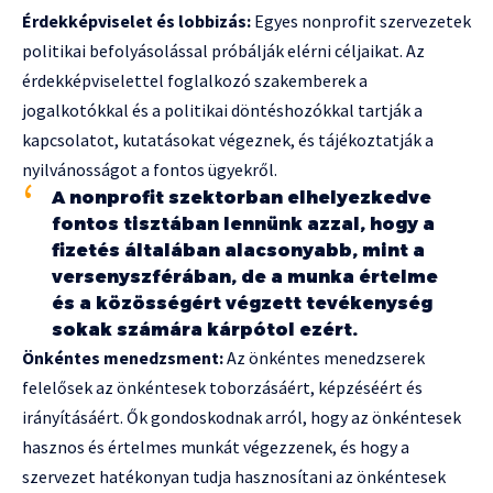
Érdekképviselet és lobbizás:
Egyes nonprofit szervezetek
politikai befolyásolással próbálják elérni céljaikat. Az
érdekképviselettel foglalkozó szakemberek a
jogalkotókkal és a politikai döntéshozókkal tartják a
kapcsolatot, kutatásokat végeznek, és tájékoztatják a
nyilvánosságot a fontos ügyekről.
A nonprofit szektorban elhelyezkedve
fontos tisztában lennünk azzal, hogy a
fizetés általában alacsonyabb, mint a
versenyszférában, de a munka értelme
és a közösségért végzett tevékenység
sokak számára kárpótol ezért.
Önkéntes menedzsment:
Az önkéntes menedzserek
felelősek az önkéntesek toborzásáért, képzéséért és
irányításáért. Ők gondoskodnak arról, hogy az önkéntesek
hasznos és értelmes munkát végezzenek, és hogy a
szervezet hatékonyan tudja hasznosítani az önkéntesek