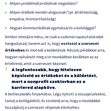
Milyen problémát próbálnak megoldani?
Milyen értékek mentén dolgoznak?
(pl. átláthatóság,
empátia, fenntarthatóság)
Hogyan kommunikálnak egymással és a külvilággal?
Amikor interjúra mész, ne csak a szakmai tapasztalatodat
hangsúlyozd, hanem azt is, hogy
osztozol a szervezet
értékeiben
és motivál a küldetésük. Készülj példákkal arra,
hogyan nyilvánult meg a te munkádban korábban az az
értékrend, amit a szervezet képvisel.
A legfontosabb, hogy hitelesen
képviseld az értékeket és a küldetést,
mert a nonprofit szektorban ez a
karriered alapköve.
A beilleszkedés folyamatos. Légy nyitott a visszajelzésekre,
tanulj a kollégáidtól, és törekedj arra, hogy a munkáddal
hozzájárulj a szervezet céljainak eléréséhez.