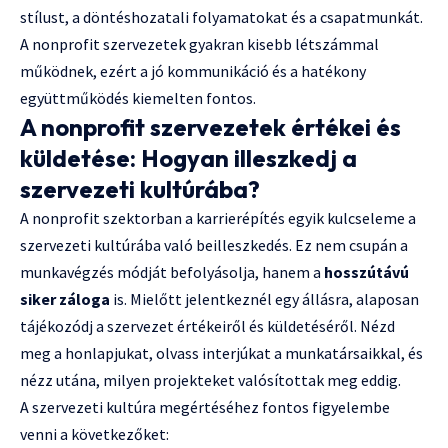
stílust, a döntéshozatali folyamatokat és a csapatmunkát.
A nonprofit szervezetek gyakran kisebb létszámmal
működnek, ezért a jó kommunikáció és a hatékony
együttműködés kiemelten fontos.
A nonprofit szervezetek értékei és
küldetése: Hogyan illeszkedj a
szervezeti kultúrába?
A nonprofit szektorban a karrierépítés egyik kulcseleme a
szervezeti kultúrába való beilleszkedés. Ez nem csupán a
munkavégzés módját befolyásolja, hanem a
hosszútávú
siker záloga
is. Mielőtt jelentkeznél egy állásra, alaposan
tájékozódj a szervezet értékeiről és küldetéséről. Nézd
meg a honlapjukat, olvass interjúkat a munkatársaikkal, és
nézz utána, milyen projekteket valósítottak meg eddig.
A szervezeti kultúra megértéséhez fontos figyelembe
venni a következőket: