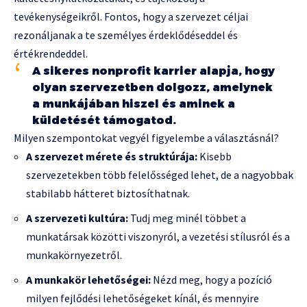
tevékenységeikről. Fontos, hogy a szervezet céljai
rezonáljanak a te személyes érdeklődéseddel és
értékrendeddel.
A sikeres nonprofit karrier alapja, hogy
olyan szervezetben dolgozz, amelynek
a munkájában hiszel és aminek a
küldetését támogatod.
Milyen szempontokat vegyél figyelembe a választásnál?
A szervezet mérete és struktúrája:
Kisebb
szervezetekben több felelősséged lehet, de a nagyobbak
stabilabb hátteret biztosíthatnak.
A szervezeti kultúra:
Tudj meg minél többet a
munkatársak közötti viszonyról, a vezetési stílusról és a
munkakörnyezetről.
A munkakör lehetőségei:
Nézd meg, hogy a pozíció
milyen fejlődési lehetőségeket kínál, és mennyire