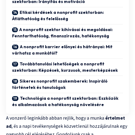
szektorban: Irányítás és motiváció
Etikai kérdések a nonprofit szektorban:
Átláthatóság és felelősség
A nonprofit szektor kihívásai és megoldásai:
Fenntarthatóság, finanszírozás, hatékonyság
A nonprofit karrier előnyei és hátrányai: Mit
várhatsz a munkától?
Továbbtanulási lehetőségek a nonprofit
szektorban: Képzések, kurzusok, mesterképzések
Sikeres nonprofit szakemberek: Inspiráló
történetek és tanulságok
Technológia a nonprofit szektorban: Eszközök
és alkalmazások a hatékonyság növelésére
A vonzerő leginkább abban rejlik, hogy a munka
értelmet
ad
, és a napi tevékenységek közvetlenül hozzájárulnak egy
nagyobb cél eléréséhez. Gondoljunk csak a