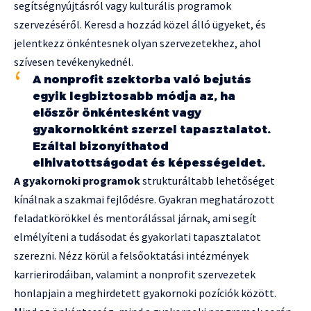
segítségnyújtásról vagy kulturális programok
szervezéséről. Keresd a hozzád közel álló ügyeket, és
jelentkezz önkéntesnek olyan szervezetekhez, ahol
szívesen tevékenykednél.
A nonprofit szektorba való bejutás
egyik legbiztosabb módja az, ha
először önkéntesként vagy
gyakornokként szerzel tapasztalatot.
Ezáltal bizonyíthatod
elhivatottságodat és képességeidet.
A gyakornoki programok
strukturáltabb lehetőséget
kínálnak a szakmai fejlődésre. Gyakran meghatározott
feladatkörökkel és mentorálással járnak, ami segít
elmélyíteni a tudásodat és gyakorlati tapasztalatot
szerezni. Nézz körül a felsőoktatási intézmények
karrierirodáiban, valamint a nonprofit szervezetek
honlapjain a meghirdetett gyakornoki pozíciók között.