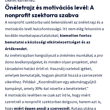
sikeres karrierhez.
Önéletrajz és motivációs levél: A
nonprofit szektorra szabva
A nonprofit szektorba való bekerülésnél az önéletrajz és a
motivációs levél kulcsfontosságú. Itt nem elég felsorolni a
korábbi munkatapasztalatokat;
kiemelten fontos
bemutatni a közösségi elkötelezettséget és az
értékrendet.
Az önéletrajzban hangsúlyozd a
önkéntes munkákat
, a
pro
bono tevékenységeket
, és minden olyan projektet, ahol
társadalmi hatást értél el. Használj cselekvő igéket,
amelyek bemutatják, hogyan járultál hozzá a szervezetek
sikeréhez. Például: „Koordináltam egy adománygyűjtő
kampányt, amely 30%-kal növelte a bevételeket.”
A motivációs levélben ne csak azt írd le, hogy miért
szeretnél a nonprofit szektorban dolgozni, hanem azt is,
hogy
miért éppen annál a szerveznél.
Kutass utána a