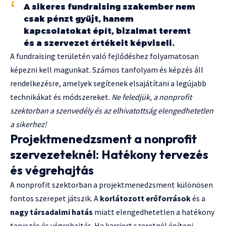
A sikeres fundraising szakember nem
csak pénzt gyűjt, hanem
kapcsolatokat épít, bizalmat teremt
és a szervezet értékeit képviseli.
A fundraising területén való fejlődéshez folyamatosan
képezni kell magunkat. Számos tanfolyam és képzés áll
rendelkezésre, amelyek segítenek elsajátítani a legújabb
technikákat és módszereket.
Ne feledjük, a nonprofit
szektorban a szenvedély és az elhivatottság elengedhetetlen
a sikerhez!
Projektmenedzsment a nonprofit
szervezeteknél: Hatékony tervezés
és végrehajtás
A nonprofit szektorban a projektmenedzsment különösen
fontos szerepet játszik. A
korlátozott erőforrások
és a
nagy társadalmi hatás
miatt elengedhetetlen a hatékony
tervezés és végrehajtás. Ha karriert szeretnél építeni