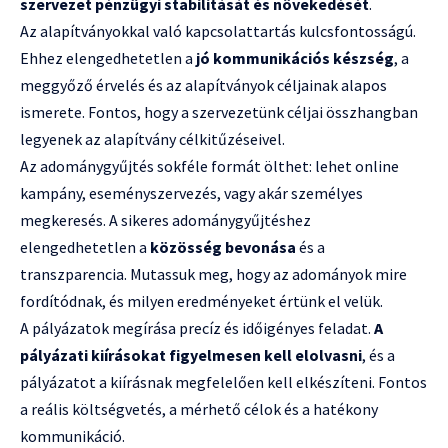
szervezet pénzügyi stabilitását és növekedését
.
Az alapítványokkal való kapcsolattartás kulcsfontosságú.
Ehhez elengedhetetlen a
jó kommunikációs készség
, a
meggyőző érvelés és az alapítványok céljainak alapos
ismerete. Fontos, hogy a szervezetünk céljai összhangban
legyenek az alapítvány célkitűzéseivel.
Az adománygyűjtés sokféle formát ölthet: lehet online
kampány, eseményszervezés, vagy akár személyes
megkeresés. A sikeres adománygyűjtéshez
elengedhetetlen a
közösség bevonása
és a
transzparencia. Mutassuk meg, hogy az adományok mire
fordítódnak, és milyen eredményeket értünk el velük.
A pályázatok megírása precíz és időigényes feladat.
A
pályázati kiírásokat figyelmesen kell elolvasni
, és a
pályázatot a kiírásnak megfelelően kell elkészíteni. Fontos
a reális költségvetés, a mérhető célok és a hatékony
kommunikáció.