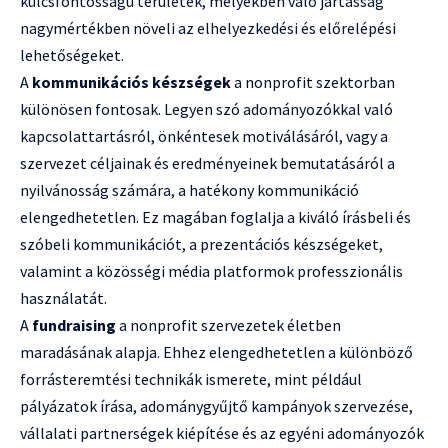
kulcsfontosságú területek, melyekben való jártasság
nagymértékben növeli az elhelyezkedési és előrelépési
lehetőségeket.
A
kommunikációs készségek
a nonprofit szektorban
különösen fontosak. Legyen szó adományozókkal való
kapcsolattartásról, önkéntesek motiválásáról, vagy a
szervezet céljainak és eredményeinek bemutatásáról a
nyilvánosság számára, a hatékony kommunikáció
elengedhetetlen. Ez magában foglalja a kiváló írásbeli és
szóbeli kommunikációt, a prezentációs készségeket,
valamint a közösségi média platformok professzionális
használatát.
A
fundraising
a nonprofit szervezetek életben
maradásának alapja. Ehhez elengedhetetlen a különböző
forrásteremtési technikák ismerete, mint például
pályázatok írása, adománygyűjtő kampányok szervezése,
vállalati partnerségek kiépítése és az egyéni adományozók