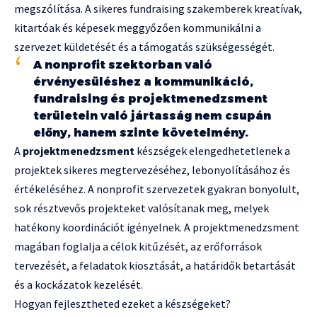
megszólítása. A sikeres fundraising szakemberek kreatívak,
kitartóak és képesek meggyőzően kommunikálni a
szervezet küldetését és a támogatás szükségességét.
A nonprofit szektorban való
érvényesüléshez a kommunikáció,
fundraising és projektmenedzsment
területein való jártasság nem csupán
előny, hanem szinte követelmény.
A
projektmenedzsment
készségek elengedhetetlenek a
projektek sikeres megtervezéséhez, lebonyolításához és
értékeléséhez. A nonprofit szervezetek gyakran bonyolult,
sok résztvevős projekteket valósítanak meg, melyek
hatékony koordinációt igényelnek. A projektmenedzsment
magában foglalja a célok kitűzését, az erőforrások
tervezését, a feladatok kiosztását, a határidők betartását
és a kockázatok kezelését.
Hogyan fejlesztheted ezeket a készségeket?