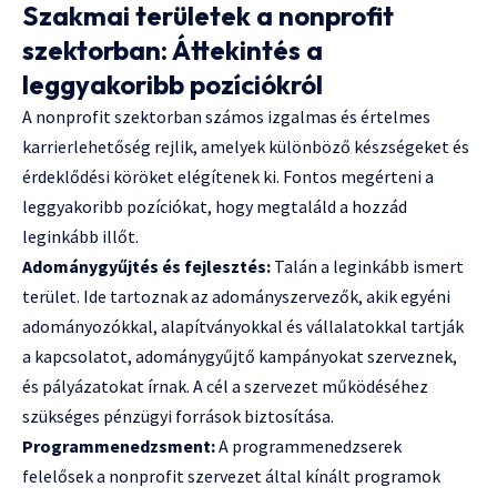
Szakmai területek a nonprofit
szektorban: Áttekintés a
leggyakoribb pozíciókról
A nonprofit szektorban számos izgalmas és értelmes
karrierlehetőség rejlik, amelyek különböző készségeket és
érdeklődési köröket elégítenek ki. Fontos megérteni a
leggyakoribb pozíciókat, hogy megtaláld a hozzád
leginkább illőt.
Adománygyűjtés és fejlesztés:
Talán a leginkább ismert
terület. Ide tartoznak az adományszervezők, akik egyéni
adományozókkal, alapítványokkal és vállalatokkal tartják
a kapcsolatot, adománygyűjtő kampányokat szerveznek,
és pályázatokat írnak. A cél a szervezet működéséhez
szükséges pénzügyi források biztosítása.
Programmenedzsment:
A programmenedzserek
felelősek a nonprofit szervezet által kínált programok