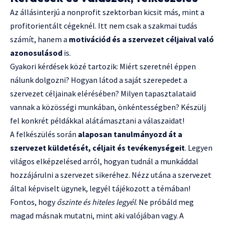
Az állásinterjú a nonprofit szektorban kicsit más, mint a
profitorientált cégeknél. Itt nem csak a szakmai tudás
számít, hanem a
motivációd és a szervezet céljaival való
azonosulásod
is.
Gyakori kérdések közé tartozik: Miért szeretnél éppen
nálunk dolgozni? Hogyan látod a saját szerepedet a
szervezet céljainak elérésében? Milyen tapasztalataid
vannak a közösségi munkában, önkéntességben? Készülj
fel konkrét példákkal alátámasztani a válaszaidat!
A felkészülés során
alaposan tanulmányozd át a
szervezet küldetését, céljait és tevékenységeit
. Legyen
világos elképzelésed arról, hogyan tudnál a munkáddal
hozzájárulni a szervezet sikeréhez. Nézz utána a szervezet
által képviselt ügynek, legyél tájékozott a témában!
Fontos, hogy
őszinte és hiteles legyél
. Ne próbáld meg
magad másnak mutatni, mint aki valójában vagy. A