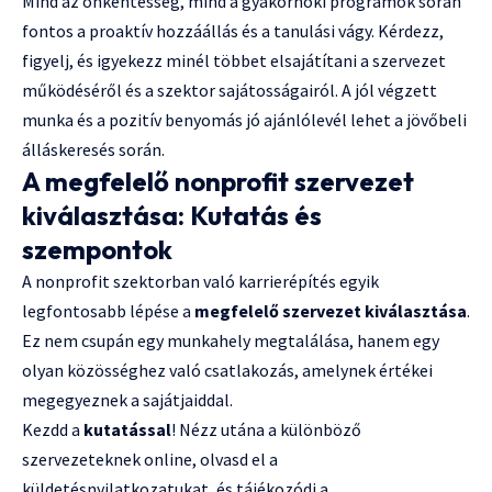
Mind az önkéntesség, mind a gyakornoki programok során
fontos a proaktív hozzáállás és a tanulási vágy. Kérdezz,
figyelj, és igyekezz minél többet elsajátítani a szervezet
működéséről és a szektor sajátosságairól. A jól végzett
munka és a pozitív benyomás jó ajánlólevél lehet a jövőbeli
álláskeresés során.
A megfelelő nonprofit szervezet
kiválasztása: Kutatás és
szempontok
A nonprofit szektorban való karrierépítés egyik
legfontosabb lépése a
megfelelő szervezet kiválasztása
.
Ez nem csupán egy munkahely megtalálása, hanem egy
olyan közösséghez való csatlakozás, amelynek értékei
megegyeznek a sajátjaiddal.
Kezdd a
kutatással
! Nézz utána a különböző
szervezeteknek online, olvasd el a
küldetésnyilatkozatukat, és tájékozódj a