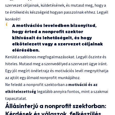
szervezet céljainak, küldetésének, és mutasd meg, hogy a
te értékeid és készségeid hogyan passzolnak ehhez. Legyél
konkrét!
A motivációs leveledben bizonyítsd,
hogy érted a nonprofit szektor
kihívásait és lehetőségeit, és hogy
elkötelezett vagy a szervezet céljainak
elérésében.
Kerüld a sablonos megfogalmazásokat. Legyél őszinte és
hiteles. Mutasd meg a szenvedélyed a szervezet ügye iránt.
Egy jól megírt önéletrajz és motivációs levél megnyithatja
az ajtót egy álmaid nonprofit munkájához.
Ne feledd: a nonprofit szektorban a
motiváció és az
elkötelezettség
legalább annyira fontos, mint a szakmai
tapasztalat.
Állásinterjú a nonprofit szektorban:
Kérdések és válaszok, felkészülés