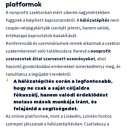
platformok
A nonprofit szektorban elért sikerek nagymértékben
függnek a kiépített kapcsolatoktól. A
hálózatépítés
nem
csupán névjegykártyák cseréjét jelenti, hanem valódi,
értékalapú kapcsolatok kialakítását.
Konferenciák és szemináriumok remek alkalmak a szektor
szakembereivel való találkozásra. Keresd a
nonprofit
szervezetek által szervezett eseményeket
, ahol
hasonló gondolkodású emberekkel ismerkedhetsz meg, és
tanulhatsz a legújabb trendekről.
A hálózatépítés során a legfontosabb,
hogy ne csak a saját céljaidra
fókuszálj, hanem valódi érdeklődést
mutass mások munkája iránt, és
felajánld a segítségedet.
Az online platformok, mint a LinkedIn, szintén fontos
szerepet játszanak a hálózatépítésben. Csatlakozz a