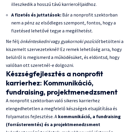
illeszkedik a hosszú távú karriercéljaidhoz.
A fizetés és juttatások:
Bár a nonprofit szektorban
nem a pénz az elsődleges szempont, fontos, hogy a
fizetésed lehetővé tegye a megélhetést.
Ne félj
önkénteskedni
vagy
gyakornoki pozíciót
betölteni a
kiszemelt szervezeteknél! Ez remek lehetőség arra, hogy
belülről is megismerd a működésüket, és eldöntsd, hogy
valóban ott szeretnél-e dolgozni.
Készségfejlesztés a nonprofit
karrierhez: Kommunikáció,
fundraising, projektmenedzsment
A nonprofit szektorban való sikeres karrierhez
elengedhetetlen a megfelelő készségek elsajátítása és
folyamatos fejlesztése. A
kommunikáció, a fundraising
(forrásteremtés) és a projektmenedzsment