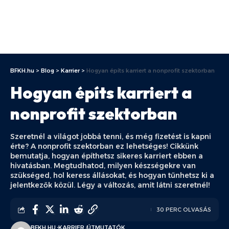
BFKH.hu
>
Blog
>
Karrier
>
Hogyan építs karriert a nonprofit szektorban
Hogyan építs karriert a
nonprofit szektorban
Szeretnél a világot jobbá tenni, és még fizetést is kapni
érte? A nonprofit szektorban ez lehetséges! Cikkünk
bemutatja, hogyan építhetsz sikeres karriert ebben a
hivatásban. Megtudhatod, milyen készségekre van
szükséged, hol keress állásokat, és hogyan tűnhetsz ki a
jelentkezők közül. Légy a változás, amit látni szeretnél!
30 PERC OLVASÁS
BFKH.HU
KARRIER
ÚTMUTATÓK