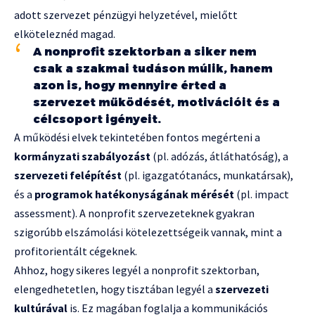
adott szervezet pénzügyi helyzetével, mielőtt
elköteleznéd magad.
A nonprofit szektorban a siker nem
csak a szakmai tudáson múlik, hanem
azon is, hogy mennyire érted a
szervezet működését, motivációit és a
célcsoport igényeit.
A működési elvek tekintetében fontos megérteni a
kormányzati szabályozást
(pl. adózás, átláthatóság), a
szervezeti felépítést
(pl. igazgatótanács, munkatársak),
és a
programok hatékonyságának mérését
(pl. impact
assessment). A nonprofit szervezeteknek gyakran
szigorúbb elszámolási kötelezettségeik vannak, mint a
profitorientált cégeknek.
Ahhoz, hogy sikeres legyél a nonprofit szektorban,
elengedhetetlen, hogy tisztában legyél a
szervezeti
kultúrával
is. Ez magában foglalja a kommunikációs