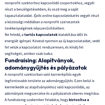
nonprofit szektorhoz kapcsolódó csoportokhoz, vegyél
részt a beszélgetésekben, és oszd meg a saját
tapasztalataidat.
Építs online kapcsolatokat
és vegyél részt
a közösségi médiában a nonprofit szervezetek
tevékenységének népszerűsítésében.
Ne feledd, a
tartós kapcsolatok
kialakítása időt és
energiát igényel. Kövesd nyomon az új kapcsolataidat, vedd
fel velük a kapcsolatot rendszeresen, és kínálj fel
segítséget, amikor csak tudsz.
Fundraising: Alapítványok,
adománygyűjtés és pályázatok
A nonprofit szektorban való karrierépítés egyik
legfontosabb területe az adománygyűjtés. Ezen belül is
kiemelkedik az alapítványokhoz való kapcsolódás, az
adományok megszerzése és a pályázatok sikeres megírása.
A fundraising szakember feladata, hogy
biztosítsa a