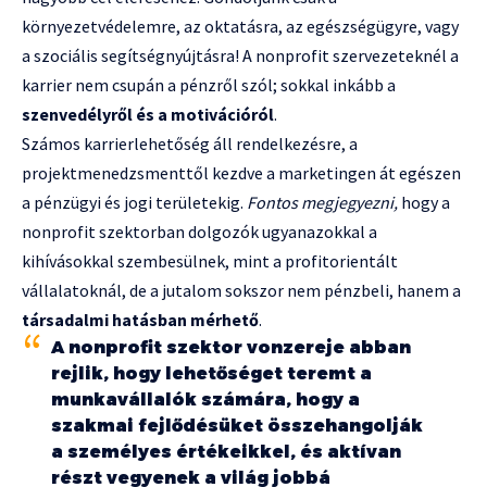
környezetvédelemre, az oktatásra, az egészségügyre, vagy
a szociális segítségnyújtásra! A nonprofit szervezeteknél a
karrier nem csupán a pénzről szól; sokkal inkább a
szenvedélyről és a motivációról
.
Számos karrierlehetőség áll rendelkezésre, a
projektmenedzsmenttől kezdve a marketingen át egészen
a pénzügyi és jogi területekig.
Fontos megjegyezni,
hogy a
nonprofit szektorban dolgozók ugyanazokkal a
kihívásokkal szembesülnek, mint a profitorientált
vállalatoknál, de a jutalom sokszor nem pénzbeli, hanem a
társadalmi hatásban mérhető
.
A nonprofit szektor vonzereje abban
rejlik, hogy lehetőséget teremt a
munkavállalók számára, hogy a
szakmai fejlődésüket összehangolják
a személyes értékeikkel, és aktívan
részt vegyenek a világ jobbá