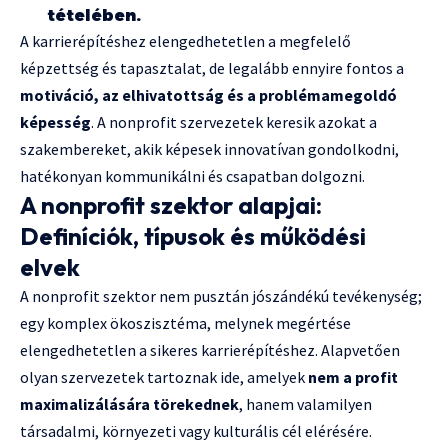
tételében.
A karrierépítéshez elengedhetetlen a megfelelő
képzettség és tapasztalat, de legalább ennyire fontos a
motiváció, az elhivatottság és a problémamegoldó
képesség
. A nonprofit szervezetek keresik azokat a
szakembereket, akik képesek innovatívan gondolkodni,
hatékonyan kommunikálni és csapatban dolgozni.
A nonprofit szektor alapjai:
Definíciók, típusok és működési
elvek
A nonprofit szektor nem pusztán jószándékú tevékenység;
egy komplex ökoszisztéma, melynek megértése
elengedhetetlen a sikeres karrierépítéshez. Alapvetően
olyan szervezetek tartoznak ide, amelyek
nem a profit
maximalizálására törekednek
, hanem valamilyen
társadalmi, környezeti vagy kulturális cél elérésére.