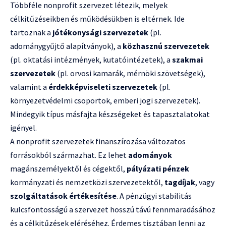
Többféle nonprofit szervezet létezik, melyek
célkitűzéseikben és működésükben is eltérnek. Ide
tartoznak a
jótékonysági szervezetek
(pl.
adománygyűjtő alapítványok), a
közhasznú szervezetek
(pl. oktatási intézmények, kutatóintézetek), a
szakmai
szervezetek
(pl. orvosi kamarák, mérnöki szövetségek),
valamint a
érdekképviseleti szervezetek
(pl.
környezetvédelmi csoportok, emberi jogi szervezetek).
Mindegyik típus másfajta készségeket és tapasztalatokat
igényel.
A nonprofit szervezetek finanszírozása változatos
forrásokból származhat. Ez lehet
adományok
magánszemélyektől és cégektől,
pályázati pénzek
kormányzati és nemzetközi szervezetektől,
tagdíjak
, vagy
szolgáltatások értékesítése
. A pénzügyi stabilitás
kulcsfontosságú a szervezet hosszú távú fennmaradásához
és a célkitűzések eléréséhez. Érdemes tisztában lenni az