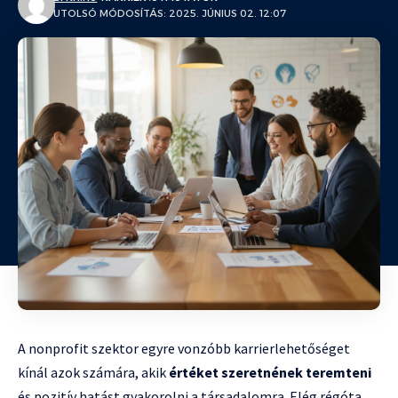
UTOLSÓ MÓDOSÍTÁS: 2025. JÚNIUS 02. 12:07
A nonprofit szektor egyre vonzóbb karrierlehetőséget
kínál azok számára, akik
értéket szeretnének teremteni
és pozitív hatást gyakorolni a társadalomra. Elég régóta