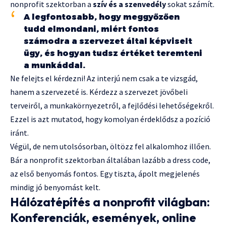
nonprofit szektorban a
szív és a szenvedély
sokat számít.
A legfontosabb, hogy meggyőzően
tudd elmondani, miért fontos
számodra a szervezet által képviselt
ügy, és hogyan tudsz értéket teremteni
a munkáddal.
Ne felejts el kérdezni! Az interjú nem csak a te vizsgád,
hanem a szervezeté is. Kérdezz a szervezet jövőbeli
terveiről, a munkakörnyezetről, a fejlődési lehetőségekről.
Ezzel is azt mutatod, hogy komolyan érdeklődsz a pozíció
iránt.
Végül, de nem utolsósorban, öltözz fel alkalomhoz illően.
Bár a nonprofit szektorban általában lazább a dress code,
az első benyomás fontos. Egy tiszta, ápolt megjelenés
mindig jó benyomást kelt.
Hálózatépítés a nonprofit világban:
Konferenciák, események, online