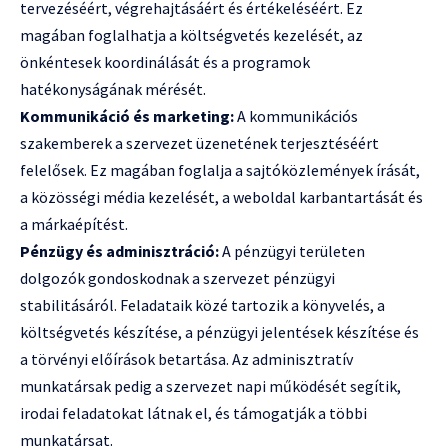
tervezéséért, végrehajtásáért és értékeléséért. Ez
magában foglalhatja a költségvetés kezelését, az
önkéntesek koordinálását és a programok
hatékonyságának mérését.
Kommunikáció és marketing:
A kommunikációs
szakemberek a szervezet üzenetének terjesztéséért
felelősek. Ez magában foglalja a sajtóközlemények írását,
a közösségi média kezelését, a weboldal karbantartását és
a márkaépítést.
Pénzügy és adminisztráció:
A pénzügyi területen
dolgozók gondoskodnak a szervezet pénzügyi
stabilitásáról. Feladataik közé tartozik a könyvelés, a
költségvetés készítése, a pénzügyi jelentések készítése és
a törvényi előírások betartása. Az adminisztratív
munkatársak pedig a szervezet napi működését segítik,
irodai feladatokat látnak el, és támogatják a többi
munkatársat.