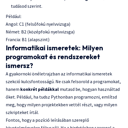
tudásod szerint.
Például:
Angol: C1 (felsőfokú nyelvvizsga)
Német: B2 (középfokú nyelvvizsga)
Francia: B1 (alapszint)
Informatikai ismeretek: Milyen
programokat és rendszereket
ismersz?
A gyakornoki önéletrajzban az informatikai ismeretek
szekció kulcsfontosságú. Ne csak felsorold a programokat,
hanem
konkrét példákkal
mutasd be, hogyan használtad
őket. Például, ha tudsz Pythonban programozni, említsd
meg, hogy milyen projektekben vettél részt, vagy milyen
szkripteket írtál.
Fontos, hogy a pozíció leírásában szereplő
követelményekre fókuszálj. Ha a hirdetésben szerepel a