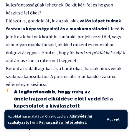
kulcsfontosságúak lehetnek. De kit kérj fel és hogyan
készítsd fel őket?
Először is, gondold át, kik azok, akik
valós képet tudnak
festeni a képességeidről és a munkamorálodról
. Ideális
jelöltek lehetnek korábbi tanáraid, projektvezetőid, vagy
akár olyan munkatársaid, akikkel önkéntes munkában
dolgoztál együtt. Fontos, hogy ők
konkrét példákkal
tudják
alátámasztani a rátermettségedet.
Kerüld a családtagokat és a barátokat, hacsak nincs velük
szakmai kapcsolatod. A potenciális munkaadó szakmai
véleményre kíváncsi.
A legfontosabb, hogy
még az
önéletrajzod elküldése előtt vedd fel a
kapcsolatot a kiválasztott
referenciákkal
. Kérdezd meg őket, hogy
Az oldal használatával Ön elfogadja a
Adatvédelmi
Accept
hajlandóak-e referenciaként
szabályzatot
és a
Felhasználási feltételeket
.
szerepelni.