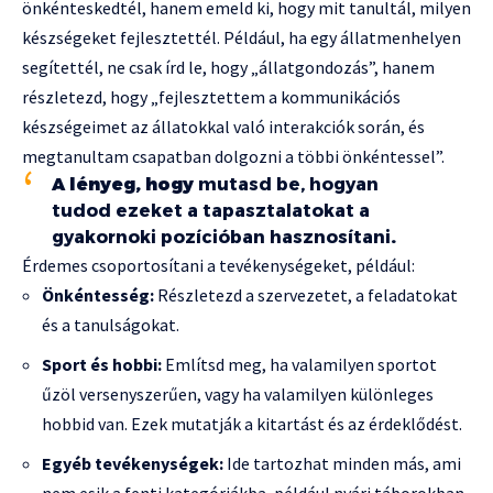
önkénteskedtél, hanem emeld ki, hogy mit tanultál, milyen
készségeket fejlesztettél. Például, ha egy állatmenhelyen
segítettél, ne csak írd le, hogy „állatgondozás”, hanem
részletezd, hogy „fejlesztettem a kommunikációs
készségeimet az állatokkal való interakciók során, és
megtanultam csapatban dolgozni a többi önkéntessel”.
A lényeg, hogy
mutasd be, hogyan
tudod ezeket a tapasztalatokat a
gyakornoki pozícióban hasznosítani
.
Érdemes csoportosítani a tevékenységeket, például:
Önkéntesség:
Részletezd a szervezetet, a feladatokat
és a tanulságokat.
Sport és hobbi:
Említsd meg, ha valamilyen sportot
űzöl versenyszerűen, vagy ha valamilyen különleges
hobbid van. Ezek mutatják a kitartást és az érdeklődést.
Egyéb tevékenységek:
Ide tartozhat minden más, ami