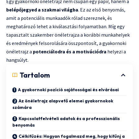
Egy gyakornoki önéletrajz nem csupán egy papír, hanem a
belépőjegyed a szakmai világba
. Ez az első benyomás,
amit a potenciális munkaadók rólad szereznek, és
meghatározó lehet a kiválasztási folyamatban. Míg egy
tapasztalt szakember önéletrajza a korábbi munkahelyek
és eredmények felsorolására összpontosít, a gyakornoki
önéletrajz a
potenciálodra és a motivációdra
helyezi a
hangsúlyt.
Tartalom
A gyakornoki pozíció sajátosságai és elvárásai
Az önéletrajz alapvető elemei gyakornokok
számára
Kapcsolatfelvételi adatok és a professzionális
benyomás
Célkitűzés: Hogyan fogalmazd meg, hogy kitűnj a