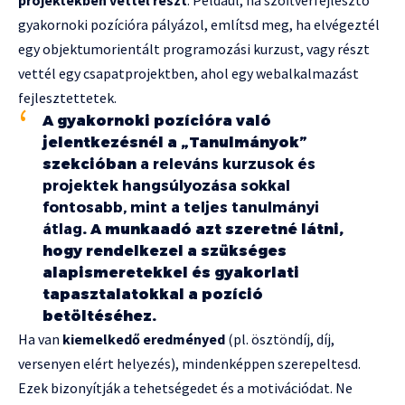
projektekben vettél részt
. Például, ha szoftverfejlesztő
gyakornoki pozícióra pályázol, említsd meg, ha elvégeztél
egy objektumorientált programozási kurzust, vagy részt
vettél egy csapatprojektben, ahol egy webalkalmazást
fejlesztettetek.
A gyakornoki pozícióra való
jelentkezésnél a „Tanulmányok”
szekcióban
a releváns kurzusok és
projektek hangsúlyozása sokkal
fontosabb, mint a teljes tanulmányi
átlag
. A munkaadó azt szeretné látni,
hogy rendelkezel a szükséges
alapismeretekkel és gyakorlati
tapasztalatokkal a pozíció
betöltéséhez.
Ha van
kiemelkedő eredményed
(pl. ösztöndíj, díj,
versenyen elért helyezés), mindenképpen szerepeltesd.
Ezek bizonyítják a tehetségedet és a motivációdat. Ne