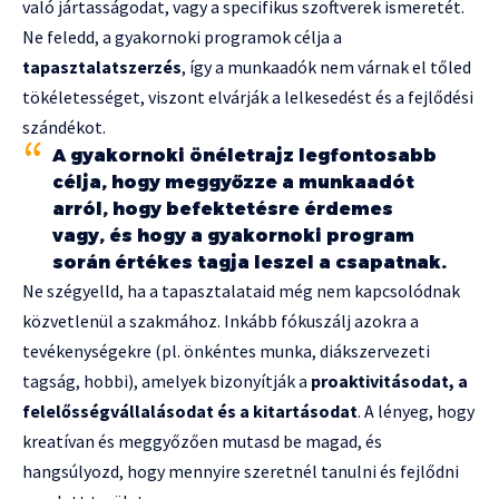
való jártasságodat, vagy a specifikus szoftverek ismeretét.
Ne feledd, a gyakornoki programok célja a
tapasztalatszerzés
, így a munkaadók nem várnak el tőled
tökéletességet, viszont elvárják a lelkesedést és a fejlődési
szándékot.
A gyakornoki önéletrajz legfontosabb
célja, hogy meggyőzze a munkaadót
arról, hogy befektetésre érdemes
vagy, és hogy a gyakornoki program
során értékes tagja leszel a csapatnak.
Ne szégyelld, ha a tapasztalataid még nem kapcsolódnak
közvetlenül a szakmához. Inkább fókuszálj azokra a
tevékenységekre (pl. önkéntes munka, diákszervezeti
tagság, hobbi), amelyek bizonyítják a
proaktivitásodat, a
felelősségvállalásodat és a kitartásodat
. A lényeg, hogy
kreatívan és meggyőzően mutasd be magad, és
hangsúlyozd, hogy mennyire szeretnél tanulni és fejlődni