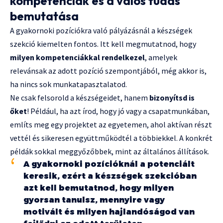
kompetenciák és a valós tudás
bemutatása
A gyakornoki pozíciókra való pályázásnál a készségek
szekció kiemelten fontos. Itt kell megmutatnod, hogy
milyen kompetenciákkal rendelkezel
, amelyek
relevánsak az adott pozíció szempontjából, még akkor is,
ha nincs sok munkatapasztalatod.
Ne csak felsorold a készségeidet, hanem
bizonyítsd is
őket
! Például, ha azt írod, hogy jó vagy a csapatmunkában,
említs meg egy projektet az egyetemen, ahol aktívan részt
vettél és sikeresen együttműködtél a többiekkel. A konkrét
példák sokkal meggyőzőbbek, mint az általános állítások.
A gyakornoki pozícióknál a potenciált
keresik, ezért a készségek szekcióban
azt kell bemutatnod, hogy milyen
gyorsan tanulsz, mennyire vagy
motivált és milyen hajlandóságod van