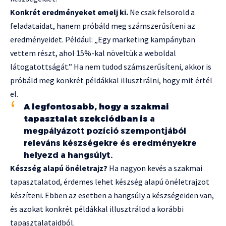
Konkrét eredményeket emelj ki.
Ne csak felsorold a
feladataidat, hanem próbáld meg számszerűsíteni az
eredményeidet. Például: „Egy marketing kampányban
vettem részt, ahol 15%-kal növeltük a weboldal
látogatottságát.” Ha nem tudod számszerűsíteni, akkor is
próbáld meg konkrét példákkal illusztrálni, hogy mit értél
el.
A legfontosabb, hogy a szakmai
tapasztalat szekciódban is
a
megpályázott pozíció szempontjából
releváns készségekre és eredményekre
helyezd a hangsúlyt.
Készség alapú önéletrajz?
Ha nagyon kevés a szakmai
tapasztalatod, érdemes lehet készség alapú önéletrajzot
készíteni. Ebben az esetben a hangsúly a készségeiden van,
és azokat konkrét példákkal illusztrálod a korábbi
tapasztalataidból.