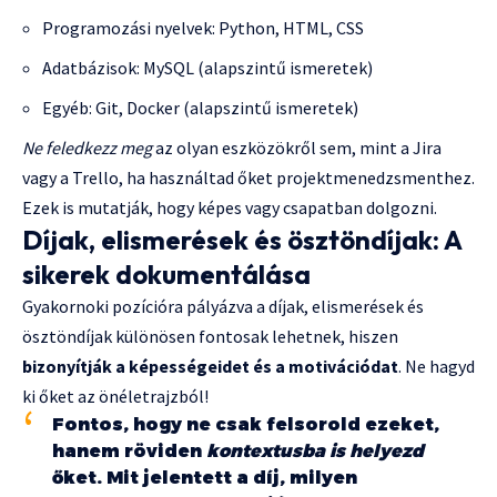
Programozási nyelvek: Python, HTML, CSS
Adatbázisok: MySQL (alapszintű ismeretek)
Egyéb: Git, Docker (alapszintű ismeretek)
Ne feledkezz meg
az olyan eszközökről sem, mint a Jira
vagy a Trello, ha használtad őket projektmenedzsmenthez.
Ezek is mutatják, hogy képes vagy csapatban dolgozni.
Díjak, elismerések és ösztöndíjak: A
sikerek dokumentálása
Gyakornoki pozícióra pályázva a díjak, elismerések és
ösztöndíjak különösen fontosak lehetnek, hiszen
bizonyítják a képességeidet és a motivációdat
. Ne hagyd
ki őket az önéletrajzból!
Fontos, hogy ne csak felsorold ezeket,
hanem röviden
kontextusba is helyezd
őket. Mit jelentett a díj, milyen