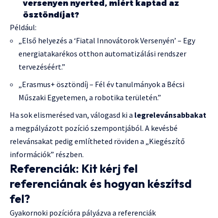
versenyen nyerted, miért kaptad az
ösztöndíjat?
Például:
„Első helyezés a ‘Fiatal Innovátorok Versenyén’ – Egy
energiatakarékos otthon automatizálási rendszer
tervezéséért.”
„Erasmus+ ösztöndíj – Fél év tanulmányok a Bécsi
Műszaki Egyetemen, a robotika területén.”
Ha sok elismerésed van, válogasd ki a
legrelevánsabbakat
a megpályázott pozíció szempontjából. A kevésbé
relevánsakat pedig említheted röviden a „Kiegészítő
információk” részben.
Referenciák: Kit kérj fel
referenciának és hogyan készítsd
fel?
Gyakornoki pozícióra pályázva a referenciák