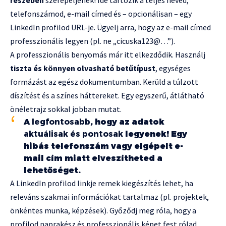
részében
szerepeljenek! Ide tartozik a teljes neved,
telefonszámod, e-mail címed és – opcionálisan – egy
LinkedIn profilod URL-je. Ügyelj arra, hogy az e-mail címed
professzionális legyen (pl. ne „cicuska123@…”).
A professzionális benyomás már itt elkezdődik. Használj
tiszta és könnyen olvasható betűtípust
, egységes
formázást az egész dokumentumban. Kerüld a túlzott
díszítést és a színes háttereket. Egy egyszerű, átlátható
önéletrajz sokkal jobban mutat.
A
legfontosabb
, hogy az adatok
aktuálisak és pontosak
legyenek! Egy
hibás telefonszám vagy elgépelt e-
mail cím miatt elveszítheted a
lehetőséget.
A LinkedIn profilod linkje remek kiegészítés lehet, ha
releváns szakmai információkat tartalmaz (pl. projektek,
önkéntes munka, képzések). Győződj meg róla, hogy a
profilod naprakész és professzionális képet fest rólad.