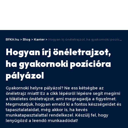
BFKH.hu
>
Blog
>
Karrier
>
Hogyan írj önéletrajzot, ha gyakornoki pozícióra pályázol
Hogyan írj önéletrajzot,
ha gyakornoki pozícióra
pályázol
Gyakornoki helyre pályázol? Ne ess kétségbe az
önéletrajz miatt! Ez a cikk lépésről lépésre segít megírni
a tökéletes önéletrajzot, ami megragadja a figyelmet.
Megmutatjuk, hogyan emeld ki a fontos készségeidet és
tapasztalataidat, még akkor is, ha kevés
munkatapasztalattal rendelkezel. Készülj fel, hogy
lenyűgözd a leendő munkaadódat!