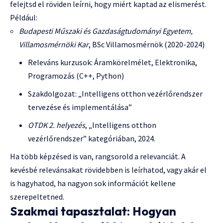
felejtsd el röviden leírni, hogy miért kaptad az elismerést.
Például:
Budapesti Műszaki és Gazdaságtudományi Egyetem,
Villamosmérnöki Kar
, BSc Villamosmérnök (2020-2024)
Releváns kurzusok: Áramkörelmélet, Elektronika,
Programozás (C++, Python)
Szakdolgozat: „Intelligens otthon vezérlőrendszer
tervezése és implementálása”
OTDK 2. helyezés
, „Intelligens otthon
vezérlőrendszer” kategóriában, 2024.
Ha több képzésed is van, rangsorold a relevanciát. A
kevésbé relevánsakat rövidebben is leírhatod, vagy akár el
is hagyhatod, ha nagyon sok információt kellene
szerepeltetned.
Szakmai tapasztalat: Hogyan