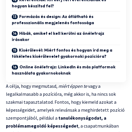
hogyan készítsd fel?
Formázás és design: Az átlátható és
professzionális megjelenés fontossága
Hibák, amiket el kell kerülni az önéletrajz
írásakor
Kísérőlevél: Miért fontos és hogyan írd meg a
tökéletes kísérőlevelet gyakornoki pozícióra?
Online önéletrajz: LinkedIn és más platformok
használata gyakornokoknak
A célja, hogy megmutasd,
miért éppen te
vagy a
legalkalmasabb a pozícióra, még akkor is, ha nincs sok
szakmai tapasztalatod. Fontos, hogy kiemeld azokat a
képességeidet, amelyek relevánsak a meghirdetett pozíció
szempontjából, például a
tanulékonyságodat, a
problémamegoldó képességedet
, a csapatmunkában