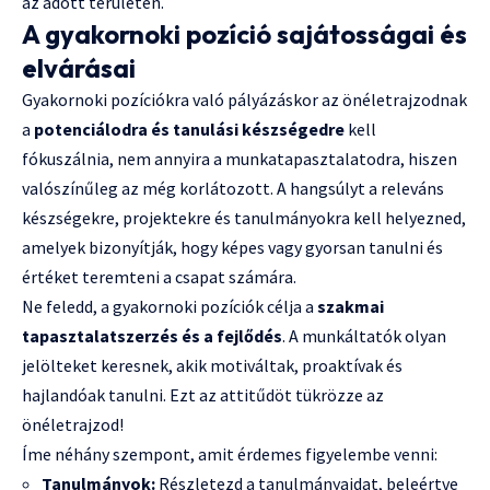
az adott területen.
A gyakornoki pozíció sajátosságai és
elvárásai
Gyakornoki pozíciókra való pályázáskor az önéletrajzodnak
a
potenciálodra és tanulási készségedre
kell
fókuszálnia, nem annyira a munkatapasztalatodra, hiszen
valószínűleg az még korlátozott. A hangsúlyt a releváns
készségekre, projektekre és tanulmányokra kell helyezned,
amelyek bizonyítják, hogy képes vagy gyorsan tanulni és
értéket teremteni a csapat számára.
Ne feledd, a gyakornoki pozíciók célja a
szakmai
tapasztalatszerzés és a fejlődés
. A munkáltatók olyan
jelölteket keresnek, akik motiváltak, proaktívak és
hajlandóak tanulni. Ezt az attitűdöt tükrözze az
önéletrajzod!
Íme néhány szempont, amit érdemes figyelembe venni:
Tanulmányok:
Részletezd a tanulmányaidat, beleértve