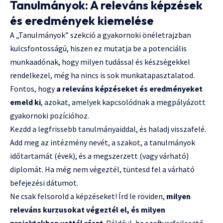
Tanulmányok: A releváns képzések
és eredmények kiemelése
A „Tanulmányok” szekció a gyakornoki önéletrajzban
kulcsfontosságú, hiszen ez mutatja be a potenciális
munkaadónak, hogy milyen tudással és készségekkel
rendelkezel, még ha nincs is sok munkatapasztalatod.
Fontos, hogy
a releváns képzéseket és eredményeket
emeld ki
, azokat, amelyek kapcsolódnak a megpályázott
gyakornoki pozícióhoz.
Kezdd a legfrissebb tanulmányaiddal, és haladj visszafelé.
Add meg az intézmény nevét, a szakot, a tanulmányok
időtartamát (évek), és a megszerzett (vagy várható)
diplomát. Ha még nem végeztél, tüntesd fel a várható
befejezési dátumot.
Ne csak felsorold a képzéseket! Írd le röviden,
milyen
releváns kurzusokat végeztél el, és milyen