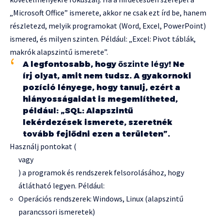
„Microsoft Office” ismerete, akkor ne csak ezt írd be, hanem
részletezd, melyik programokat (Word, Excel, PowerPoint)
ismered, és milyen szinten. Például: „Excel: Pivot táblák,
makrók alapszintű ismerete”.
A legfontosabb, hogy
őszinte légy
! Ne
írj olyat, amit nem tudsz. A gyakornoki
pozíció lényege, hogy tanulj, ezért a
hiányosságaidat is megemlítheted,
például: „SQL: Alapszintű
lekérdezések ismerete, szeretnék
tovább fejlődni ezen a területen”.
Használj pontokat (
vagy
) a programok és rendszerek felsorolásához, hogy
átlátható legyen. Például:
Operációs rendszerek: Windows, Linux (alapszintű
parancssori ismeretek)