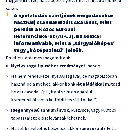
megemlítheted, ha az adott nyelvet használtad a munkád
során.
A nyelvtudás szintjének megadásakor
használj standardizált skálákat, mint
például a
Közös Európai
Referenciakeret (A1-C2)
. Ez sokkal
informatívabb, mint a „tárgyalóképes”
vagy „középszintű” jelzők.
Emellett érdemes megemlíteni:
Nyelvvizsga típusát és eredményét
, ha van.
Ha nem rendelkezel nyelvvizsgával, de magabiztosan
használod a nyelvet, akkor
konkrét példákkal
mutasd
be a tudásodat (pl. „Napi szinten angolul
kommunikáltam a külföldi beszállítókkal.”).
Idegennyelvű tanulmányok
, kurzusok, vagy külföldi
tapasztalatok is relevánsak lehetnek.
Ha több nyelvet is beszélsz, akkor
rangsorold
őket a