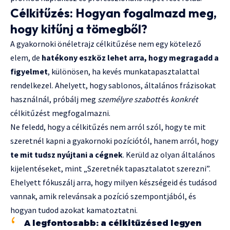
Célkitűzés: Hogyan fogalmazd meg,
hogy kitűnj a tömegből?
A gyakornoki önéletrajz célkitűzése nem egy kötelező
elem, de
hatékony eszköz lehet arra, hogy megragadd a
figyelmet
, különösen, ha kevés munkatapasztalattal
rendelkezel. Ahelyett, hogy sablonos, általános frázisokat
használnál, próbálj meg
személyre szabott
és
konkrét
célkitűzést megfogalmazni.
Ne feledd, hogy a célkitűzés nem arról szól, hogy te mit
szeretnél kapni a gyakornoki pozíciótól, hanem arról, hogy
te mit tudsz nyújtani a cégnek
. Kerüld az olyan általános
kijelentéseket, mint „Szeretnék tapasztalatot szerezni”.
Ehelyett fókuszálj arra, hogy milyen készségeid és tudásod
vannak, amik relevánsak a pozíció szempontjából, és
hogyan tudod azokat kamatoztatni.
A legfontosabb: a célkitűzésed legyen