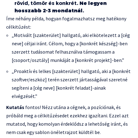
rövid, tömör és konkrét
. Ne legyen
hosszabb 2-3 mondatnál.
Íme néhány példa, hogyan fogalmazhatsz meg hatékony
célkitűzést:
„Motivált [szakterület] hallgató, aki elkötelezett a [cég
neve] céljai iránt. Célom, hogy a [konkrét készség]-ben
szerzett tudásomat felhasználva támogassam a
[csoport/osztály] munkáját a [konkrét projekt]-ben.”
„Proaktív és lelkes [szakterület] hallgató, aki a [konkrét
szoftver/eszköz] terén szerzett jártasságával szeretné
segíteni a [cég neve] [konkrét feladat]-ainak
elvégzését.”
Kutatás
fontos! Nézz utána a cégnek, a pozíciónak, és
próbáld meg a célkitűzésedet ezekhez igazítani. Ezzel azt
mutatod, hogy komolyan érdeklődsz a lehetőség iránt, és
nem csak egy sablon önéletrajzot küldtél be.