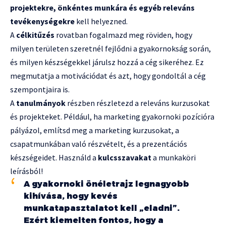
projektekre, önkéntes munkára és egyéb releváns
tevékenységekre
kell helyezned.
A
célkitűzés
rovatban fogalmazd meg röviden, hogy
milyen területen szeretnél fejlődni a gyakornokság során,
és milyen készségekkel járulsz hozzá a cég sikeréhez. Ez
megmutatja a motivációdat és azt, hogy gondoltál a cég
szempontjaira is.
A
tanulmányok
részben részletezd a releváns kurzusokat
és projekteket. Például, ha marketing gyakornoki pozícióra
pályázol, említsd meg a marketing kurzusokat, a
csapatmunkában való részvételt, és a prezentációs
készségeidet. Használd a
kulcsszavakat
a munkaköri
leírásból!
A gyakornoki önéletrajz legnagyobb
kihívása, hogy kevés
munkatapasztalatot kell „eladni”.
Ezért kiemelten fontos, hogy a