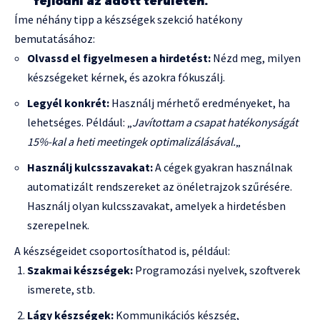
fejlődni az adott területen.
Íme néhány tipp a készségek szekció hatékony
bemutatásához:
Olvassd el figyelmesen a hirdetést:
Nézd meg, milyen
készségeket kérnek, és azokra fókuszálj.
Legyél konkrét:
Használj mérhető eredményeket, ha
lehetséges. Például: „
Javítottam a csapat hatékonyságát
15%-kal a heti meetingek optimalizálásával.
„
Használj kulcsszavakat:
A cégek gyakran használnak
automatizált rendszereket az önéletrajzok szűrésére.
Használj olyan kulcsszavakat, amelyek a hirdetésben
szerepelnek.
A készségeidet csoportosíthatod is, például:
Szakmai készségek:
Programozási nyelvek, szoftverek
ismerete, stb.
Lágy készségek:
Kommunikációs készség,