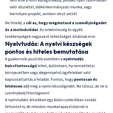
nem esik a fenti kategóriákba, például nyári táborokban
való részvétel, diákönkormányzati munka, vagy
bármilyen projekt, amiben részt vettél.
Ne feledd, a
cél az, hogy megmutasd a személyiségedet
és a motivációdat
. Az önkéntesség és egyéb
tevékenységek nagyszerű lehetőséget kínálnak erre.
Nyelvtudás: A nyelvi készségek
pontos és hiteles bemutatása
A gyakornoki pozíciók esetében a
nyelvtudás
kulcsfontosságú
lehet, különösen, ha nemzetközi
környezetben vagy idegennyelvű ügyfelekkel való
kapcsolattartás a feladat. Fontos, hogy
pontosan és
hitelesen
add meg a nyelvi készségeidet. Ne túlozz, de ne is
szerénykedj feleslegesen!
A nyelvtudást általában egy külön szekcióban szokás
feltüntetni, de releváns munkatapasztalatnál is