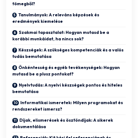
tömegből?
Tanulmányok: A releváns képzések és
eredmények kiemelése
Szakmai tapasztalat: Hogyan mutasd be a
korábbi munkáidat, ha nincs sok?
Készségek: A szükséges kompetenciák és a valós
tudás bemutatása
Önkéntesség és egyéb tevékenységek: Hogyan
mutasd be a plusz pontokat?
Nyelvtudás: A nyelvi készségek pontos és hiteles
bemutatása
Informatikai ismeretek: Milyen programokat és
rendszereket ismersz?
Díjak, elismerések és ösztöndíjak: A sikerek
dokumentálása
Referenciák: Kit kérj fel referenciának és