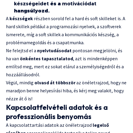
készségeidet
és a
motivációdat
hangsúlyozd.
A
készségek
részben sorold fel a hard és soft skilleket is. A
hard skillek például a programozási nyelvek, a szoftverek
ismerete, míg a soft skillek a kommunikációs készség, a
problémamegoldás és a csapatmunka.
Ne felejtsd el a
nyelvtudásodat
pontosan megjelölni, és
ha van
önkéntes tapasztalatod
, azt is mindenképpen
említsd meg, mert ez sokat elárul a személyiségedről és a
hozzáállásodról.
Végül, mindig
olvasd át többször
az önéletrajzod, hogy ne
maradjon benne helyesírási hiba, és kérj meg valakit, hogy
nézze át ő is!
Kapcsolatfelvételi adatok és a
professzionális benyomás
A kapcsolattartási adatok az önéletrajzod
legelső