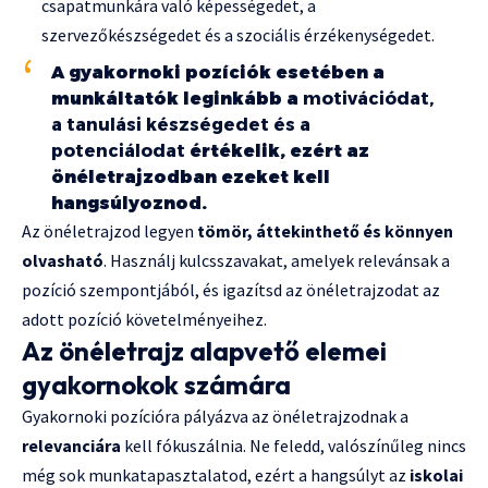
csapatmunkára való képességedet, a
szervezőkészségedet és a szociális érzékenységedet.
A gyakornoki pozíciók esetében a
munkáltatók leginkább a
motivációdat,
a tanulási készségedet és a
potenciálodat
értékelik, ezért az
önéletrajzodban ezeket kell
hangsúlyoznod.
Az önéletrajzod legyen
tömör, áttekinthető és könnyen
olvasható
. Használj kulcsszavakat, amelyek relevánsak a
pozíció szempontjából, és igazítsd az önéletrajzodat az
adott pozíció követelményeihez.
Az önéletrajz alapvető elemei
gyakornokok számára
Gyakornoki pozícióra pályázva az önéletrajzodnak a
relevanciára
kell fókuszálnia. Ne feledd, valószínűleg nincs
még sok munkatapasztalatod, ezért a hangsúlyt az
iskolai