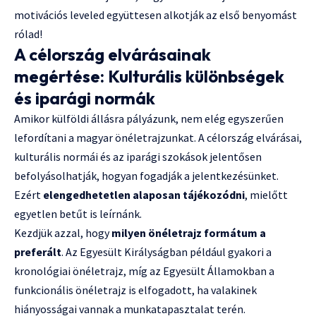
motivációs leveled együttesen alkotják az első benyomást
rólad!
A célország elvárásainak
megértése: Kulturális különbségek
és iparági normák
Amikor külföldi állásra pályázunk, nem elég egyszerűen
lefordítani a magyar önéletrajzunkat. A célország elvárásai,
kulturális normái és az iparági szokások jelentősen
befolyásolhatják, hogyan fogadják a jelentkezésünket.
Ezért
elengedhetetlen alaposan tájékozódni
, mielőtt
egyetlen betűt is leírnánk.
Kezdjük azzal, hogy
milyen önéletrajz formátum a
preferált
. Az Egyesült Királyságban például gyakori a
kronológiai önéletrajz, míg az Egyesült Államokban a
funkcionális önéletrajz is elfogadott, ha valakinek
hiányosságai vannak a munkatapasztalat terén.