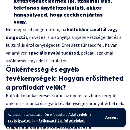
készségeket kérnek (pl. szakmai írás,
telefonos ügyfélszolgálat), akkor
hangsúlyozd, hogy ezekben jártas
vagy.
Ne felejtsd el megemlíteni, ha
külföldön tanultál vagy
dolgoztál
, mivel ez is bizonyítja a nyelvi készségeidet és a
kulturális érzékenységedet. Emellett tüntesd fel, ha van
valamilyen
speciális nyelvi tudásod
, például szakmai
szókincsed egy adott területen.
Önkéntesség és egyéb
tevékenységek: Hogyan erősítheted
a profilodat velük?
Külföldi munkakeresés során az önéletrajzban szereplő
önkéntes munka és egyéb tevékenységek aranyat érhetnek.
Ezek a tapasztalatok nem csupán a személyiségedről
Az oldal használatával Ön elfogadja a
Adatvédelmi
Accept
árulkodnak, hanem a
munkamorálodról, a
szabályzatot
és a
Felhasználási feltételeket
.
csapatmunkára való képességedről és a