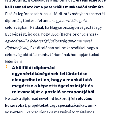
felsorolni az iskoláidat és a diplomáidat;
értelmezhetővé
kell tenned azokat a potenciális munkaadód számára
.
Első és legfontosabb: ha külföldi intézményben szereztél
diplomát, tüntesd fel annak
egyenértékűségét
a
célországban. Például, ha Magyarországon végeztél egy
BSc képzést, írd oda, hogy „BSc (Bachelor of Science) –
egyenértékű a [célország] [célország diploma neve]
diplomájával
„. Ezt általában online keresőkkel, vagy a
célország oktatási minisztériumának honlapján tudod
kideríteni.
A külföldi diplomád
egyenértékűségének feltüntetése
elengedhetetlen, hogy a munkáltató
megértse a képzettséged szintjét és
relevanciáját a pozíció szempontjából.
Ne csak a diplomád nevét írd le. Sorolj fel
releváns
kurzusokat
, projekteket vagy specializációkat, amik
közvetlenül kapcsolódnak a megpályázott álláshoz.