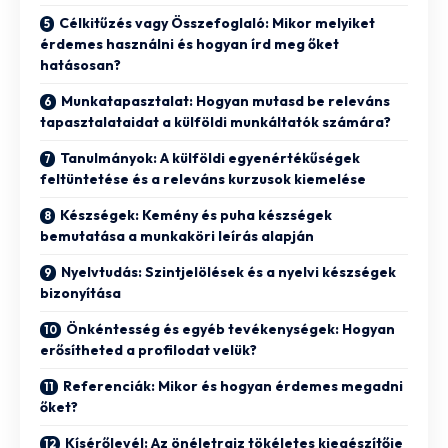
Célkitűzés vagy Összefoglaló: Mikor melyiket
érdemes használni és hogyan írd meg őket
hatásosan?
Munkatapasztalat: Hogyan mutasd be releváns
tapasztalataidat a külföldi munkáltatók számára?
Tanulmányok: A külföldi egyenértékűségek
feltüntetése és a releváns kurzusok kiemelése
Készségek: Kemény és puha készségek
bemutatása a munkaköri leírás alapján
Nyelvtudás: Szintjelölések és a nyelvi készségek
bizonyítása
Önkéntesség és egyéb tevékenységek: Hogyan
erősítheted a profilodat velük?
Referenciák: Mikor és hogyan érdemes megadni
őket?
Kísérőlevél: Az önéletrajz tökéletes kiegészítője