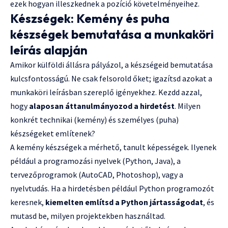
ezek hogyan illeszkednek a pozíció követelményeihez.
Készségek: Kemény és puha
készségek bemutatása a munkaköri
leírás alapján
Amikor külföldi állásra pályázol, a készségeid bemutatása
kulcsfontosságú. Ne csak felsorold őket; igazítsd azokat a
munkaköri leírásban szereplő igényekhez. Kezdd azzal,
hogy
alaposan áttanulmányozod a hirdetést
. Milyen
konkrét technikai (kemény) és személyes (puha)
készségeket említenek?
A kemény készségek a mérhető, tanult képességek. Ilyenek
például a programozási nyelvek (Python, Java), a
tervezőprogramok (AutoCAD, Photoshop), vagy a
nyelvtudás. Ha a hirdetésben például Python programozót
keresnek,
kiemelten említsd a Python jártasságodat
, és
mutasd be, milyen projektekben használtad.