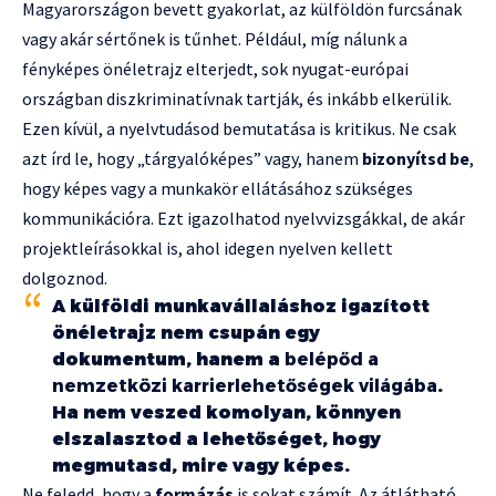
Magyarországon bevett gyakorlat, az külföldön furcsának
vagy akár sértőnek is tűnhet. Például, míg nálunk a
fényképes önéletrajz elterjedt, sok nyugat-európai
országban diszkriminatívnak tartják, és inkább elkerülik.
Ezen kívül, a nyelvtudásod bemutatása is kritikus. Ne csak
azt írd le, hogy „tárgyalóképes” vagy, hanem
bizonyítsd be
,
hogy képes vagy a munkakör ellátásához szükséges
kommunikációra. Ezt igazolhatod nyelvvizsgákkal, de akár
projektleírásokkal is, ahol idegen nyelven kellett
dolgoznod.
A külföldi munkavállaláshoz igazított
önéletrajz nem csupán egy
dokumentum, hanem a
belépőd a
nemzetközi karrierlehetőségek világába
.
Ha nem veszed komolyan, könnyen
elszalasztod a lehetőséget, hogy
megmutasd, mire vagy képes.
Ne feledd, hogy a
formázás
is sokat számít. Az átlátható,