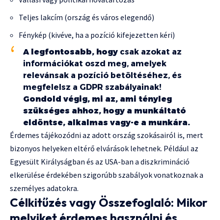
Teljes lakcím (ország és város elegendő)
Fénykép (kivéve, ha a pozíció kifejezetten kéri)
A legfontosabb, hogy
csak azokat az
információkat oszd meg, amelyek
relevánsak a pozíció betöltéséhez, és
megfelelsz a GDPR szabályainak!
Gondold végig, mi az, ami tényleg
szükséges ahhoz, hogy a munkáltató
eldöntse, alkalmas vagy-e a munkára.
Érdemes tájékozódni az adott ország szokásairól is, mert
bizonyos helyeken eltérő elvárások lehetnek. Például az
Egyesült Királyságban és az USA-ban a diszkrimináció
elkerülése érdekében szigorúbb szabályok vonatkoznak a
személyes adatokra.
Célkitűzés vagy Összefoglaló: Mikor
melyiket érdemes használni és