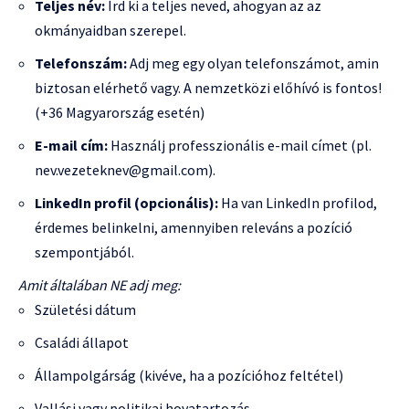
Teljes név:
Írd ki a teljes neved, ahogyan az az
okmányaidban szerepel.
Telefonszám:
Adj meg egy olyan telefonszámot, amin
biztosan elérhető vagy. A nemzetközi előhívó is fontos!
(+36 Magyarország esetén)
E-mail cím:
Használj professzionális e-mail címet (pl.
nev.vezeteknev@gmail.com).
LinkedIn profil (opcionális):
Ha van LinkedIn profilod,
érdemes belinkelni, amennyiben releváns a pozíció
szempontjából.
Amit általában NE adj meg:
Születési dátum
Családi állapot
Állampolgárság (kivéve, ha a pozícióhoz feltétel)
Vallási vagy politikai hovatartozás