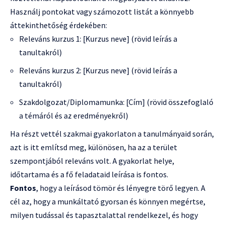
Használj pontokat vagy számozott listát a könnyebb
áttekinthetőség érdekében:
Releváns kurzus 1: [Kurzus neve] (rövid leírás a
tanultakról)
Releváns kurzus 2: [Kurzus neve] (rövid leírás a
tanultakról)
Szakdolgozat/Diplomamunka: [Cím] (rövid összefoglaló
a témáról és az eredményekről)
Ha részt vettél szakmai gyakorlaton a tanulmányaid során,
azt is itt említsd meg, különösen, ha az a terület
szempontjából releváns volt. A gyakorlat helye,
időtartama és a fő feladataid leírása is fontos.
Fontos
, hogy a leírásod tömör és lényegre törő legyen. A
cél az, hogy a munkáltató gyorsan és könnyen megértse,
milyen tudással és tapasztalattal rendelkezel, és hogy