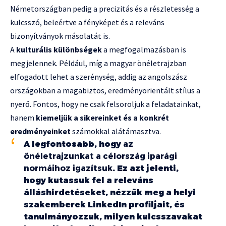
Németországban pedig a precizitás és a részletesség a
kulcsszó, beleértve a fényképet és a releváns
bizonyítványok másolatát is.
A
kulturális különbségek
a megfogalmazásban is
megjelennek. Például, míg a magyar önéletrajzban
elfogadott lehet a szerénység, addig az angolszász
országokban a magabiztos, eredményorientált stílus a
nyerő. Fontos, hogy ne csak felsoroljuk a feladatainkat,
hanem
kiemeljük a sikereinket és a konkrét
eredményeinket
számokkal alátámasztva.
A legfontosabb, hogy
az
önéletrajzunkat a célország iparági
normáihoz igazítsuk
. Ez azt jelenti,
hogy kutassuk fel a releváns
álláshirdetéseket, nézzük meg a helyi
szakemberek LinkedIn profiljait, és
tanulmányozzuk, milyen kulcsszavakat