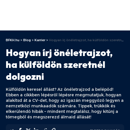
BFKH.hu
>
Blog
>
Karrier
>
Hogyan írj önéletrajzot, ha külföldön szeretnél dolgozni
Hogyan írj önéletrajzot,
ha külföldön szeretnél
dolgozni
Külföldön keresel állást? Az önéletrajzod a belépőd!
Ebben a cikkben lépésről lépésre megmutatjuk, hogyan
alakítsd át a CV-det, hogy az igazán meggyőző legyen a
nemzetközi munkaadók számára. Tippek, trükkök és
elkerülendő hibák – mindent megtalálsz, hogy kitűnj a
tömegből és megszerezd álmaid állását!