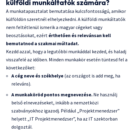
külföldi munkáltatók számára?
A munkatapasztalat bemutatása kulcsfontosságú, amikor
külföldön szeretnél elhelyezkedni. A külföldi munkáltatók
nem feltétlenül ismerik a magyar cégeket vagy
beosztásokat, ezért
érthetően és relevánsan kell
bemutatnod a szakmai múltadat.
Kezdd azzal, hogy a legutóbbi munkáddal kezded, és haladj
visszafelé az időben. Minden munkakör esetén tüntesd fel a
következőket:
A cég neve és székhelye
(az országot is add meg, ha
releváns).
A munkaköröd pontos megnevezése.
Ne használj
belső elnevezéseket, inkább a nemzetközi
szabványokhoz igazodj. Például „Projektmenedzser”
helyett „IT Projektmenedzser”, ha az IT szektorban
dolgoztál.