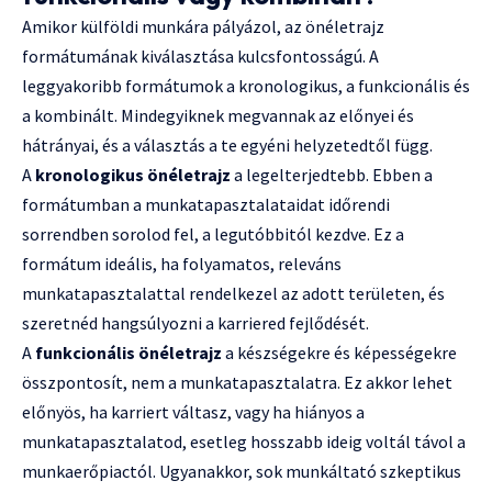
Amikor külföldi munkára pályázol, az önéletrajz
formátumának kiválasztása kulcsfontosságú. A
leggyakoribb formátumok a kronologikus, a funkcionális és
a kombinált. Mindegyiknek megvannak az előnyei és
hátrányai, és a választás a te egyéni helyzetedtől függ.
A
kronologikus önéletrajz
a legelterjedtebb. Ebben a
formátumban a munkatapasztalataidat időrendi
sorrendben sorolod fel, a legutóbbitól kezdve. Ez a
formátum ideális, ha folyamatos, releváns
munkatapasztalattal rendelkezel az adott területen, és
szeretnéd hangsúlyozni a karriered fejlődését.
A
funkcionális önéletrajz
a készségekre és képességekre
összpontosít, nem a munkatapasztalatra. Ez akkor lehet
előnyös, ha karriert váltasz, vagy ha hiányos a
munkatapasztalatod, esetleg hosszabb ideig voltál távol a
munkaerőpiactól. Ugyanakkor, sok munkáltató szkeptikus