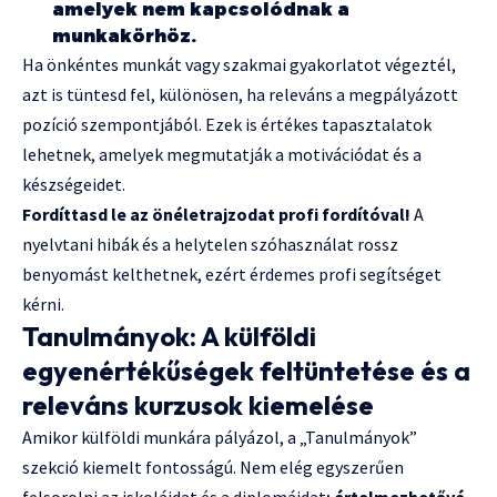
amelyek nem kapcsolódnak a
munkakörhöz.
Ha önkéntes munkát vagy szakmai gyakorlatot végeztél,
azt is tüntesd fel, különösen, ha releváns a megpályázott
pozíció szempontjából. Ezek is értékes tapasztalatok
lehetnek, amelyek megmutatják a motivációdat és a
készségeidet.
Fordíttasd le az önéletrajzodat profi fordítóval!
A
nyelvtani hibák és a helytelen szóhasználat rossz
benyomást kelthetnek, ezért érdemes profi segítséget
kérni.
Tanulmányok: A külföldi
egyenértékűségek feltüntetése és a
releváns kurzusok kiemelése
Amikor külföldi munkára pályázol, a „Tanulmányok”
szekció kiemelt fontosságú. Nem elég egyszerűen