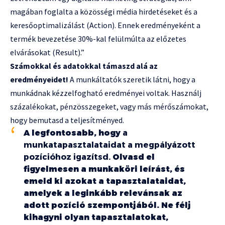
magában foglalta a közösségi média hirdetéseket és a
keresőoptimalizálást (Action). Ennek eredményeként a
termék bevezetése 30%-kal felülmúlta az előzetes
elvárásokat (Result).”
Számokkal és adatokkal támaszd alá az
eredményeidet!
A munkáltatók szeretik látni, hogy a
munkádnak kézzelfogható eredményei voltak. Használj
százalékokat, pénzösszegeket, vagy más mérőszámokat,
hogy bemutasd a teljesítményed.
A legfontosabb, hogy
a
munkatapasztalataidat a megpályázott
pozícióhoz igazítsd.
Olvasd el
figyelmesen a munkaköri leírást, és
emeld ki azokat a tapasztalataidat,
amelyek a leginkább relevánsak az
adott pozíció szempontjából. Ne félj
kihagyni olyan tapasztalatokat,