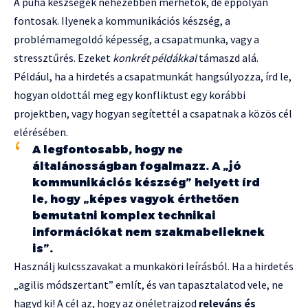
A puha készségek nehezebben mérhetők, de éppolyan
fontosak. Ilyenek a kommunikációs készség, a
problémamegoldó képesség, a csapatmunka, vagy a
stressztűrés. Ezeket
konkrét példákkal
támaszd alá.
Például, ha a hirdetés a csapatmunkát hangsúlyozza, írd le,
hogyan oldottál meg egy konfliktust egy korábbi
projektben, vagy hogyan segítettél a csapatnak a közös cél
elérésében.
A legfontosabb, hogy ne
általánosságban fogalmazz. A „jó
kommunikációs készség” helyett írd
le, hogy „képes vagyok érthetően
bemutatni komplex technikai
információkat nem szakmabelieknek
is”.
Használj kulcsszavakat a munkaköri leírásból. Ha a hirdetés
„agilis módszertant” említ, és van tapasztalatod vele, ne
hagyd ki! A cél az, hogy az önéletrajzod
releváns és