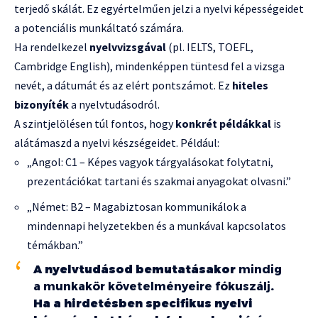
terjedő skálát. Ez egyértelműen jelzi a nyelvi képességeidet
a potenciális munkáltató számára.
Ha rendelkezel
nyelvvizsgával
(pl. IELTS, TOEFL,
Cambridge English), mindenképpen tüntesd fel a vizsga
nevét, a dátumát és az elért pontszámot. Ez
hiteles
bizonyíték
a nyelvtudásodról.
A szintjelölésen túl fontos, hogy
konkrét példákkal
is
alátámaszd a nyelvi készségeidet. Például:
„Angol: C1 – Képes vagyok tárgyalásokat folytatni,
prezentációkat tartani és szakmai anyagokat olvasni.”
„Német: B2 – Magabiztosan kommunikálok a
mindennapi helyzetekben és a munkával kapcsolatos
témákban.”
A nyelvtudásod bemutatásakor
mindig
a munkakör követelményeire fókuszálj
.
Ha a hirdetésben specifikus nyelvi