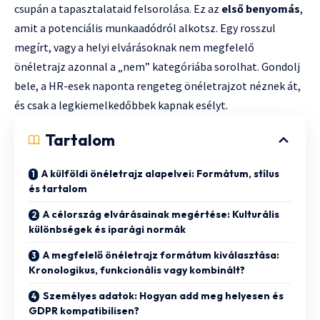
csupán a tapasztalataid felsorolása. Ez az
első benyomás
,
amit a potenciális munkaadódról alkotsz. Egy rosszul
megírt, vagy a helyi elvárásoknak nem megfelelő
önéletrajz azonnal a „nem” kategóriába sorolhat. Gondolj
bele, a HR-esek naponta rengeteg önéletrajzot néznek át,
és csak a legkiemelkedőbbek kapnak esélyt.
Tartalom
A külföldi önéletrajz alapelvei: Formátum, stílus
és tartalom
A célország elvárásainak megértése: Kulturális
különbségek és iparági normák
A megfelelő önéletrajz formátum kiválasztása:
Kronologikus, funkcionális vagy kombinált?
Személyes adatok: Hogyan add meg helyesen és
GDPR kompatibilisen?