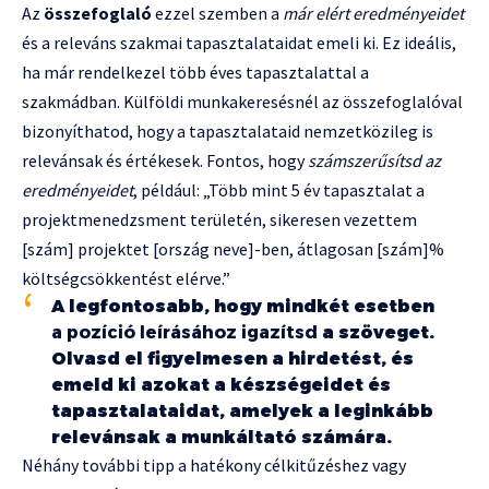
Az
összefoglaló
ezzel szemben a
már elért eredményeidet
és a releváns szakmai tapasztalataidat emeli ki. Ez ideális,
ha már rendelkezel több éves tapasztalattal a
szakmádban. Külföldi munkakeresésnél az összefoglalóval
bizonyíthatod, hogy a tapasztalataid nemzetközileg is
relevánsak és értékesek. Fontos, hogy
számszerűsítsd az
eredményeidet
, például: „Több mint 5 év tapasztalat a
projektmenedzsment területén, sikeresen vezettem
[szám] projektet [ország neve]-ben, átlagosan [szám]%
költségcsökkentést elérve.”
A legfontosabb, hogy mindkét esetben
a pozíció leírásához igazítsd
a szöveget.
Olvasd el figyelmesen a hirdetést, és
emeld ki azokat a készségeidet és
tapasztalataidat, amelyek a leginkább
relevánsak a munkáltató számára.
Néhány további tipp a hatékony célkitűzéshez vagy