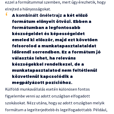
ezzel a formátummal szemben, mert úgy érezhetik, hogy
elrejted a hiányosságokat.
A
kombinált önéletrajz
a két előző
formátum előnyeit ötvözi. Ebben a
formátumban a legfontosabb
készségeidet és képességeidet
emeled ki először, majd ezt követően
felsorolod a munkatapasztalataidat
időrendi sorrendben. Ez a formátum jó
választás lehet, ha releváns
készségekkel rendelkezel, de a
munkatapasztalatod nem feltétlenül
közvetlenül kapcsolódik a
megpályázott pozícióhoz.
Külföldi munkavállalás esetén különösen fontos
figyelembe venni az adott országban elfogadott
szokásokat. Nézz utána, hogy az adott országban melyik
formátum a legelterjedtebb és legelfogadottabb. Például,