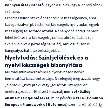
könnyen áttekinthető
legyen a HR-es vagy a leendő főnök
számára.
Érdemes külön szekciót szentelni a készségeknek, ahol
kategorizálva (pl. technikai készségek, nyelvtudás, egyéb
készségek) felsorolod azokat. Néhány önéletrajz-sablon
lehetővé teszi a készségek grafikus ábrázolását is (pl.
skálán jelölve a jártasság szintjét), ami vizuálisan is
hangsúlyozhatja az erősségeidet.
Nyelvtudás: Szintjelölések és a
nyelvi készségek bizonyítása
Külföldi munkakeresésnél a nyelvtudásod helyes
bemutatása kulcsfontosságú. Ne elégedj meg azzal, hogy
„alapfok”, „középfok” vagy „felsőfok” szerepel az
önéletrajzodban. Ehelyett használj
nemzetközileg
elismert szintjelöléseket
, mint például a
CEFR (Common
European Framework of Reference)
szerinti A1-től C2-ig