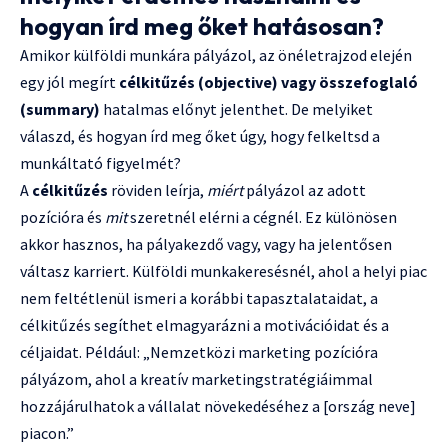
hogyan írd meg őket hatásosan?
Amikor külföldi munkára pályázol, az önéletrajzod elején
egy jól megírt
célkitűzés (objective) vagy összefoglaló
(summary)
hatalmas előnyt jelenthet. De melyiket
válaszd, és hogyan írd meg őket úgy, hogy felkeltsd a
munkáltató figyelmét?
A
célkitűzés
röviden leírja,
miért
pályázol az adott
pozícióra és
mit
szeretnél elérni a cégnél. Ez különösen
akkor hasznos, ha pályakezdő vagy, vagy ha jelentősen
váltasz karriert. Külföldi munkakeresésnél, ahol a helyi piac
nem feltétlenül ismeri a korábbi tapasztalataidat, a
célkitűzés segíthet elmagyarázni a motivációidat és a
céljaidat. Például: „Nemzetközi marketing pozícióra
pályázom, ahol a kreatív marketingstratégiáimmal
hozzájárulhatok a vállalat növekedéséhez a [ország neve]
piacon.”