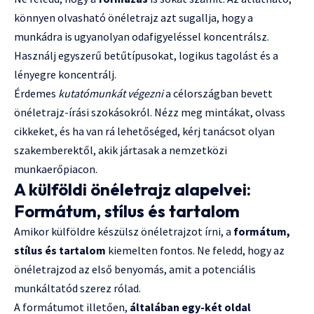
könnyen olvasható önéletrajz azt sugallja, hogy a
munkádra is ugyanolyan odafigyeléssel koncentrálsz.
Használj egyszerű betűtípusokat, logikus tagolást és a
lényegre koncentrálj.
Érdemes
kutatómunkát végezni
a célországban bevett
önéletrajz-írási szokásokról. Nézz meg mintákat, olvass
cikkeket, és ha van rá lehetőséged, kérj tanácsot olyan
szakemberektől, akik jártasak a nemzetközi
munkaerőpiacon.
A külföldi önéletrajz alapelvei:
Formátum, stílus és tartalom
Amikor külföldre készülsz önéletrajzot írni, a
formátum,
stílus és tartalom
kiemelten fontos. Ne feledd, hogy az
önéletrajzod az első benyomás, amit a potenciális
munkáltatód szerez rólad.
A formátumot illetően,
általában egy-két oldal