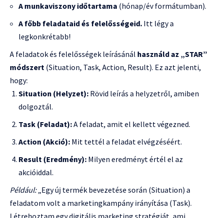
A munkaviszony időtartama
(hónap/év formátumban).
A főbb feladataid és felelősségeid.
Itt légy a
legkonkrétabb!
A feladatok és felelősségek leírásánál
használd az „STAR”
módszert
(Situation, Task, Action, Result). Ez azt jelenti,
hogy:
Situation (Helyzet):
Rövid leírás a helyzetről, amiben
dolgoztál.
Task (Feladat):
A feladat, amit el kellett végezned.
Action (Akció):
Mit tettél a feladat elvégzéséért.
Result (Eredmény):
Milyen eredményt értél el az
akcióiddal.
Például:
„Egy új termék bevezetése során (Situation) a
feladatom volt a marketingkampány irányítása (Task).
Létrehoztam egy digitális marketing stratégiát, ami