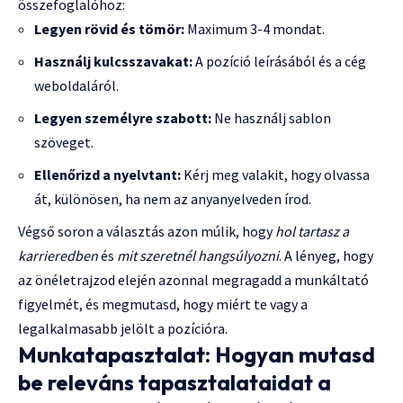
összefoglalóhoz:
Legyen rövid és tömör:
Maximum 3-4 mondat.
Használj kulcsszavakat:
A pozíció leírásából és a cég
weboldaláról.
Legyen személyre szabott:
Ne használj sablon
szöveget.
Ellenőrizd a nyelvtant:
Kérj meg valakit, hogy olvassa
át, különösen, ha nem az anyanyelveden írod.
Végső soron a választás azon múlik, hogy
hol tartasz a
karrieredben
és
mit szeretnél hangsúlyozni
. A lényeg, hogy
az önéletrajzod elején azonnal megragadd a munkáltató
figyelmét, és megmutasd, hogy miért te vagy a
legalkalmasabb jelölt a pozícióra.
Munkatapasztalat: Hogyan mutasd
be releváns tapasztalataidat a