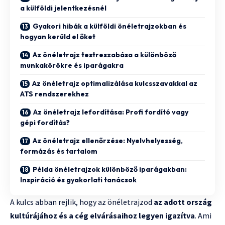
a külföldi jelentkezésnél
Gyakori hibák a külföldi önéletrajzokban és
hogyan kerüld el őket
Az önéletrajz testreszabása a különböző
munkakörökre és iparágakra
Az önéletrajz optimalizálása kulcsszavakkal az
ATS rendszerekhez
Az önéletrajz lefordítása: Profi fordító vagy
gépi fordítás?
Az önéletrajz ellenőrzése: Nyelvhelyesség,
formázás és tartalom
Példa önéletrajzok különböző iparágakban:
Inspiráció és gyakorlati tanácsok
A kulcs abban rejlik, hogy az önéletrajzod
az adott ország
kultúrájához és a cég elvárásaihoz legyen igazítva
. Ami