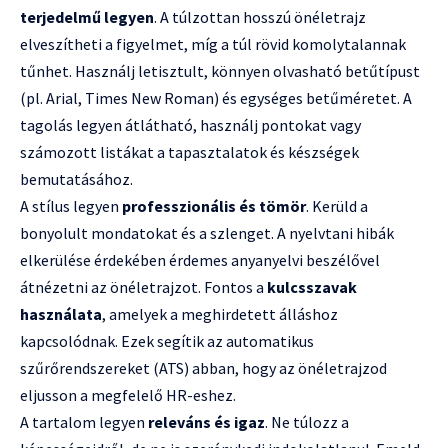
terjedelmű legyen
. A túlzottan hosszú önéletrajz
elveszítheti a figyelmet, míg a túl rövid komolytalannak
tűnhet. Használj letisztult, könnyen olvasható betűtípust
(pl. Arial, Times New Roman) és egységes betűméretet. A
tagolás legyen átlátható, használj pontokat vagy
számozott listákat a tapasztalatok és készségek
bemutatásához.
A stílus legyen
professzionális és tömör
. Kerüld a
bonyolult mondatokat és a szlenget. A nyelvtani hibák
elkerülése érdekében érdemes anyanyelvi beszélővel
átnézetni az önéletrajzot. Fontos a
kulcsszavak
használata
, amelyek a meghirdetett álláshoz
kapcsolódnak. Ezek segítik az automatikus
szűrőrendszereket (ATS) abban, hogy az önéletrajzod
eljusson a megfelelő HR-eshez.
A tartalom legyen
releváns és igaz
. Ne túlozz a