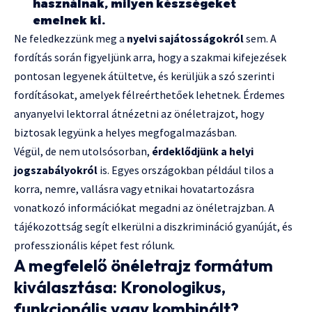
használnak, milyen készségeket
emelnek ki.
Ne feledkezzünk meg a
nyelvi sajátosságokról
sem. A
fordítás során figyeljünk arra, hogy a szakmai kifejezések
pontosan legyenek átültetve, és kerüljük a szó szerinti
fordításokat, amelyek félreérthetőek lehetnek. Érdemes
anyanyelvi lektorral átnézetni az önéletrajzot, hogy
biztosak legyünk a helyes megfogalmazásban.
Végül, de nem utolsósorban,
érdeklődjünk a helyi
jogszabályokról
is. Egyes országokban például tilos a
korra, nemre, vallásra vagy etnikai hovatartozásra
vonatkozó információkat megadni az önéletrajzban. A
tájékozottság segít elkerülni a diszkrimináció gyanúját, és
professzionális képet fest rólunk.
A megfelelő önéletrajz formátum
kiválasztása: Kronologikus,
funkcionális vagy kombinált?