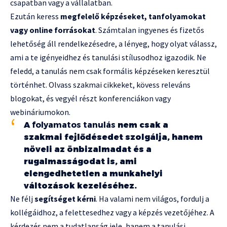
csapatban vagy a vállalatban.
Ezután keress
megfelelő képzéseket, tanfolyamokat
vagy online forrásokat
. Számtalan ingyenes és fizetős
lehetőség áll rendelkezésedre, a lényeg, hogy olyat válassz,
ami a te igényeidhez és tanulási stílusodhoz igazodik. Ne
feledd, a tanulás nem csak formális képzéseken keresztül
történhet. Olvass szakmai cikkeket, kövess releváns
blogokat, és vegyél részt konferenciákon vagy
webináriumokon.
A
folyamatos tanulás
nem csak a
szakmai fejlődésedet szolgálja, hanem
növeli az önbizalmadat és a
rugalmasságodat is, ami
elengedhetetlen a munkahelyi
változások kezeléséhez.
Ne félj
segítséget kérni
. Ha valami nem világos, fordulj a
kollégáidhoz, a felettesedhez vagy a képzés vezetőjéhez. A
kérdezés nem a tudatlanság jele, hanem a tanulási