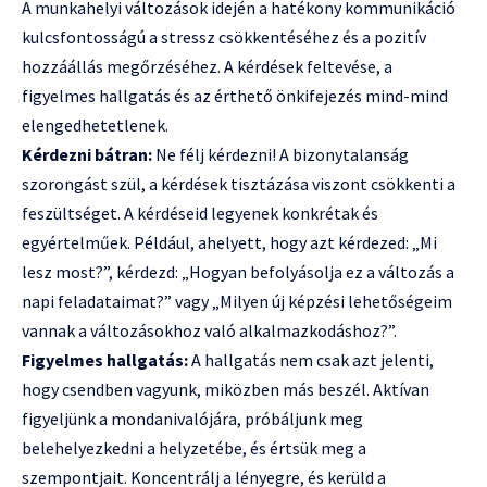
A munkahelyi változások idején a hatékony kommunikáció
kulcsfontosságú a stressz csökkentéséhez és a pozitív
hozzáállás megőrzéséhez. A kérdések feltevése, a
figyelmes hallgatás és az érthető önkifejezés mind-mind
elengedhetetlenek.
Kérdezni bátran:
Ne félj kérdezni! A bizonytalanság
szorongást szül, a kérdések tisztázása viszont csökkenti a
feszültséget. A kérdéseid legyenek konkrétak és
egyértelműek. Például, ahelyett, hogy azt kérdezed: „Mi
lesz most?”, kérdezd: „Hogyan befolyásolja ez a változás a
napi feladataimat?” vagy „Milyen új képzési lehetőségeim
vannak a változásokhoz való alkalmazkodáshoz?”.
Figyelmes hallgatás:
A hallgatás nem csak azt jelenti,
hogy csendben vagyunk, miközben más beszél. Aktívan
figyeljünk a mondanivalójára, próbáljunk meg
belehelyezkedni a helyzetébe, és értsük meg a
szempontjait. Koncentrálj a lényegre, és kerüld a