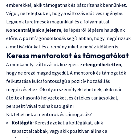
emberekkel, akik támogatnak és bátorítanak bennünket.
Végül, ne felejtsük el, hogy a változás időt vesz igénybe.
Legyünk türelmesek magunkkal és a folyamattal.
Koncentráljunk a jelenre
, és lépésről lépésre haladjunk
előre. A pozitív gondolkodás segít abban, hogy megőrizzük
a motivációnkat és a reményünket a nehéz időkben is.
Keress mentorokat és támogatókat
A munkahelyi változások közepette
elengedhetetlen
,
hogy ne érezd magad egyedül. A mentorok és támogatók
felkutatása kulcsfontosságú a pozitív hozzáállás
megőrzéséhez. Ők olyan személyek lehetnek, akik már
átéltek hasonló helyzeteket, és értékes tanácsokkal,
perspektívával tudnak szolgálni.
Kik lehetnek a mentorok és támogatók?
Kollégák:
Keresd azokat a kollégákat, akik
tapasztaltabbak, vagy akik pozitívan állnak a