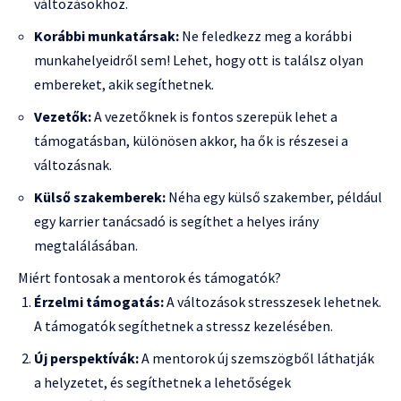
változásokhoz.
Korábbi munkatársak:
Ne feledkezz meg a korábbi
munkahelyeidről sem! Lehet, hogy ott is találsz olyan
embereket, akik segíthetnek.
Vezetők:
A vezetőknek is fontos szerepük lehet a
támogatásban, különösen akkor, ha ők is részesei a
változásnak.
Külső szakemberek:
Néha egy külső szakember, például
egy karrier tanácsadó is segíthet a helyes irány
megtalálásában.
Miért fontosak a mentorok és támogatók?
Érzelmi támogatás:
A változások stresszesek lehetnek.
A támogatók segíthetnek a stressz kezelésében.
Új perspektívák:
A mentorok új szemszögből láthatják
a helyzetet, és segíthetnek a lehetőségek