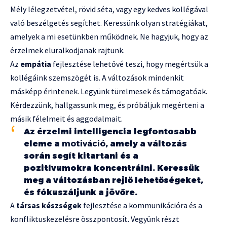
Mély lélegzetvétel, rövid séta, vagy egy kedves kollégával
való beszélgetés segíthet. Keressünk olyan stratégiákat,
amelyek a mi esetünkben működnek. Ne hagyjuk, hogy az
érzelmek eluralkodjanak rajtunk.
Az
empátia
fejlesztése lehetővé teszi, hogy megértsük a
kollégáink szemszögét is. A változások mindenkit
másképp érintenek. Legyünk türelmesek és támogatóak.
Kérdezzünk, hallgassunk meg, és próbáljuk megérteni a
másik félelmeit és aggodalmait.
Az érzelmi intelligencia legfontosabb
eleme a
motiváció
, amely a változás
során segít kitartani és a
pozitívumokra koncentrálni. Keressük
meg a változásban rejlő lehetőségeket,
és fókuszáljunk a jövőre.
A
társas készségek
fejlesztése a kommunikációra és a
konfliktuskezelésre összpontosít. Vegyünk részt