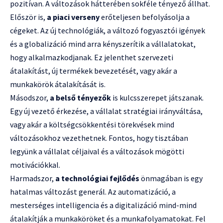
pozitívan. A változások hátterében sokféle tényező állhat.
Először is,
a piaci verseny
erőteljesen befolyásolja a
cégeket. Az új technológiák, a változó fogyasztói igények
és a globalizáció mind arra kényszerítik a vállalatokat,
hogy alkalmazkodjanak. Ez jelenthet szervezeti
átalakítást, új termékek bevezetését, vagy akár a
munkakörök átalakítását is.
Másodszor,
a belső tényezők
is kulcsszerepet játszanak.
Egy új vezető érkezése, a vállalat stratégiai irányváltása,
vagy akár a költségcsökkentési törekvések mind
változásokhoz vezethetnek. Fontos, hogy tisztában
legyünk a vállalat céljaival és a változások mögötti
motivációkkal.
Harmadszor,
a technológiai fejlődés
önmagában is egy
hatalmas változást generál. Az automatizáció, a
mesterséges intelligencia és a digitalizáció mind-mind
átalakítják a munkaköröket és a munkafolyamatokat. Fel