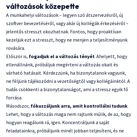
változások közepette
A munkahelyi változások – legyen szó átszervezésről, új
szoftver bevezetéséről, vagy akár új kollégák érkezéséről –
jelentős stresszt okozhatnak. Fontos, hogy proaktívan
kezeljük ezt a stresszt, hogy ne menjen a teljesítményünk
rovására.
Először is,
fogadjuk el a változás tényét
. Ahelyett, hogy
ellenállnánk, próbáljuk megérteni a változás okait és
várható hatásait. Kérdezzünk, ha bizonytalanok vagyunk,
ne féljünk tájékozódni a vezetőségtől vagy kollégáinktól. A
tudás csökkenti a bizonytalanságot, ami a stressz egyik fő
forrása.
Másodszor,
fókuszáljunk arra, amit kontrollálni tudunk
.
Lehet, hogy a változás maga nem rajtunk múlik, de az, hogy
hogyan reagálunk rá, igen. Koncentráljunk a saját
feladatainkra, próbáljunk minél jobban teljesíteni, és ne