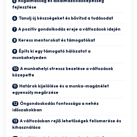
Rugalmasság és alkalmazkodóképesség
fejlesztése
Tanulj új készségeket és bővítsd a tudásodat
A pozitív gondolkodás ereje a változások idején
Keress mentorokat és támogatókat
Építs ki egy támogató hálózatot a
munkahelyeden
A munkahelyi stressz kezelése a változások
közepette
Határok kijelölése és a munka-magánélet
egyensúly megőrzése
Öngondoskodás fontossága a nehéz
időszakokban
A változásban rejlő lehetőségek felismerése és
kihasználása