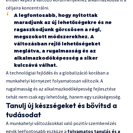
céljaira koncentrálni.
A legfontosabb, hogy nyitottak
maradjunk az új lehetőségekre és ne
ragaszkodjunk görcsösen a régi,
megszokott módszerekhez. A
változásban rejlő lehetőségeket
meglátva, a rugalmasság és az
alkalmazkodóképesség a siker
kulcsává válhat.
A technológiai fejlődés és a globalizáció korában a
munkahelyi környezet folyamatosan változik. A
rugalmasság és az alkalmazkodóképesség fejlesztése
tehát nem csak egy lehetőség, hanem egy szükségesség.
Tanulj új készségeket és bővítsd a
tudásodat
A munkahelyi változásokkal való pozitív szembenézés
egyik legfontosabb eszköze a
folyamatos tanulás és a