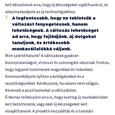
kell készülnünk arra, hogy új készségeket sajátítsunk el, és
alkalmazkodjunk az új technológiákhoz.
A legfontosabb, hogy ne tekintsük a
változást fenyegetésnek, hanem
lehetőségnek. A változás lehetőséget
ad arra, hogy fejlődjünk, új dolgokat
tanuljunk, és értékesebb
munkavállalókká váljunk.
Mire számíthatunk? A változások gyakran
bizonytalanságot, stresszt és szorongást okoznak. Fontos,
hogy legyünk türelmesek magunkkal és másokkal.
Kommunikáljunk nyíltan a kollégáinkkal és a
vezetőségünkkel. Kérdezzünk, ha valami nem világos.
Keressük a pozitívumokat a változásban.
Érdemes felkészülni arra is, hogy esetleg új munkaköröket
kell betöltenünk, vagy akár új készségeket kell
elsajátítanunk. A proaktív hozzáállás és a tanulási