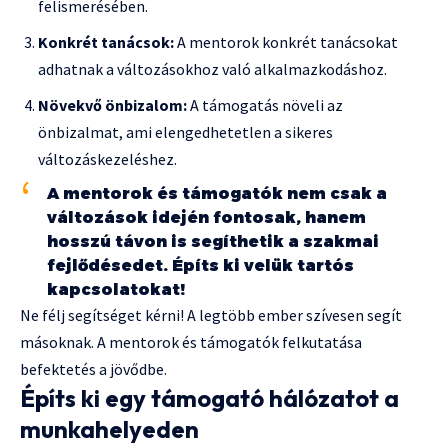
felismerésében.
Konkrét tanácsok:
A mentorok konkrét tanácsokat
adhatnak a változásokhoz való alkalmazkodáshoz.
Növekvő önbizalom:
A támogatás növeli az
önbizalmat, ami elengedhetetlen a sikeres
változáskezeléshez.
A mentorok és támogatók nem csak a
változások idején fontosak, hanem
hosszú távon is segíthetik a szakmai
fejlődésedet. Építs ki velük tartós
kapcsolatokat!
Ne félj segítséget kérni! A legtöbb ember szívesen segít
másoknak. A mentorok és támogatók felkutatása
befektetés a jövődbe.
Építs ki egy támogató hálózatot a
munkahelyeden