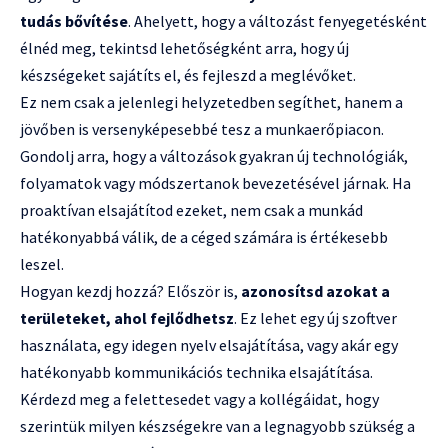
tudás bővítése
. Ahelyett, hogy a változást fenyegetésként
élnéd meg, tekintsd lehetőségként arra, hogy új
készségeket sajátíts el, és fejleszd a meglévőket.
Ez nem csak a jelenlegi helyzetedben segíthet, hanem a
jövőben is versenyképesebbé tesz a munkaerőpiacon.
Gondolj arra, hogy a változások gyakran új technológiák,
folyamatok vagy módszertanok bevezetésével járnak. Ha
proaktívan elsajátítod ezeket, nem csak a munkád
hatékonyabbá válik, de a céged számára is értékesebb
leszel.
Hogyan kezdj hozzá? Először is,
azonosítsd azokat a
területeket, ahol fejlődhetsz
. Ez lehet egy új szoftver
használata, egy idegen nyelv elsajátítása, vagy akár egy
hatékonyabb kommunikációs technika elsajátítása.
Kérdezd meg a felettesedet vagy a kollégáidat, hogy
szerintük milyen készségekre van a legnagyobb szükség a