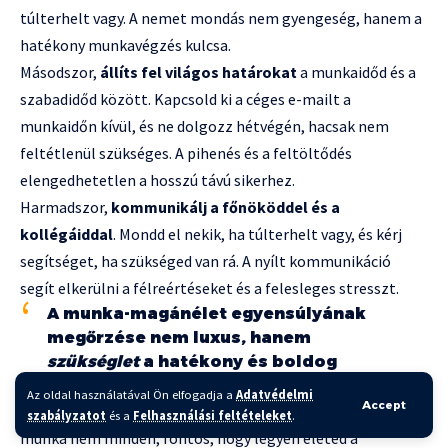
túlterhelt vagy. A nemet mondás nem gyengeség, hanem a
hatékony munkavégzés kulcsa.
Másodszor,
állíts fel világos határokat
a munkaidőd és a
szabadidőd között. Kapcsold ki a céges e-mailt a
munkaidőn kívül, és ne dolgozz hétvégén, hacsak nem
feltétlenül szükséges. A pihenés és a feltöltődés
elengedhetetlen a hosszú távú sikerhez.
Harmadszor,
kommunikálj a főnököddel és a
kollégáiddal
. Mondd el nekik, ha túlterhelt vagy, és kérj
segítséget, ha szükséged van rá. A nyílt kommunikáció
segít elkerülni a félreértéseket és a felesleges stresszt.
A munka-magánélet egyensúlyának
megőrzése nem luxus, hanem
szükséglet
a hatékony és boldog
munkavégzéshez.
Az oldal használatával Ön elfogadja a
Adatvédelmi
Accept
Negyedszer,
szánj időt a hobbijaidra és a szeretteidre
. A
szabályzatot
és a
Felhasználási feltételeket
.
munka nem minden, fontos, hogy legyen életed a