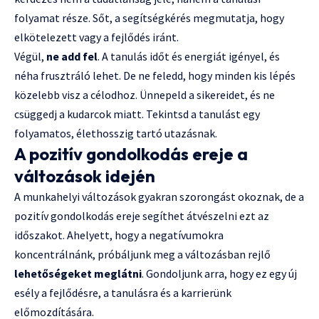
folyamat része. Sőt, a segítségkérés megmutatja, hogy
elkötelezett vagy a fejlődés iránt.
Végül,
ne add fel
. A tanulás időt és energiát igényel, és
néha frusztráló lehet. De ne feledd, hogy minden kis lépés
közelebb visz a célodhoz. Ünnepeld a sikereidet, és ne
csüggedj a kudarcok miatt. Tekintsd a tanulást egy
folyamatos, élethosszig tartó utazásnak.
A pozitív gondolkodás ereje a
változások idején
A munkahelyi változások gyakran szorongást okoznak, de a
pozitív gondolkodás ereje segíthet átvészelni ezt az
időszakot. Ahelyett, hogy a negatívumokra
koncentrálnánk, próbáljunk meg a változásban rejlő
lehetőségeket meglátni
. Gondoljunk arra, hogy ez egy új
esély a fejlődésre, a tanulásra és a karrierünk
előmozdítására.