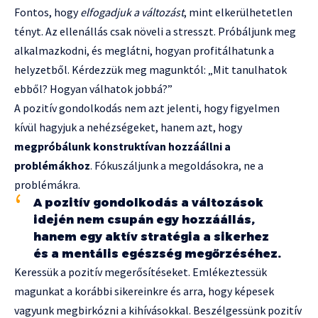
Fontos, hogy
elfogadjuk a változást
, mint elkerülhetetlen
tényt. Az ellenállás csak növeli a stresszt. Próbáljunk meg
alkalmazkodni, és meglátni, hogyan profitálhatunk a
helyzetből. Kérdezzük meg magunktól: „Mit tanulhatok
ebből? Hogyan válhatok jobbá?”
A pozitív gondolkodás nem azt jelenti, hogy figyelmen
kívül hagyjuk a nehézségeket, hanem azt, hogy
megpróbálunk konstruktívan hozzáállni a
problémákhoz
. Fókuszáljunk a megoldásokra, ne a
problémákra.
A pozitív gondolkodás a változások
idején nem csupán egy hozzáállás,
hanem egy aktív stratégia a sikerhez
és a mentális egészség megőrzéséhez.
Keressük a pozitív megerősítéseket. Emlékeztessük
magunkat a korábbi sikereinkre és arra, hogy képesek
vagyunk megbirkózni a kihívásokkal. Beszélgessünk pozitív