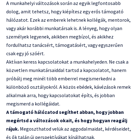
A munkahelyi változások során az egyik legfontosabb
dolog, amit tehetsz, hogy kiépítesz egy erős támogató
hálózatot. Ezek az emberek lehetnek kollégák, mentorok,
vagy akár korábbi munkatársak is. A lényeg, hogy olyan
személyek legyenek, akikben megbízol, és akikhez
fordulhatsz tanácsért, támogatásért, vagy egyszerűen
csak egy jó szóért.
Aktívan keress kapcsolatokat a munkahelyeden. Ne csak a
közvetlen munkatársaiddal tartsd a kapcsolatot, hanem
próbálj meg minél több emberrel megismerkedni a
különböző osztályokról. A közös ebédek, kávézások remek
alkalmak arra, hogy kapcsolatokat építs, és jobban
megismerd a kollégáidat.
A támogató hálózatod segíthet abban, hogy jobban
megértsd a változások okait, és hogy hogyan reagálj
rájuk.
Megoszthatod velük az aggodalmaidat, kérdéseidet,
és ők talán új perspektívákat kínálhatnak.