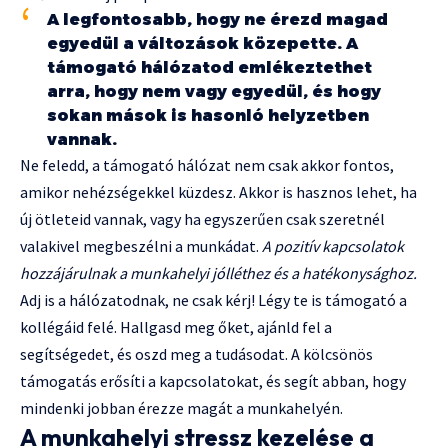
A legfontosabb, hogy ne érezd magad
egyedül a változások közepette. A
támogató hálózatod emlékeztethet
arra, hogy nem vagy egyedül, és hogy
sokan mások is hasonló helyzetben
vannak.
Ne feledd, a támogató hálózat nem csak akkor fontos,
amikor nehézségekkel küzdesz. Akkor is hasznos lehet, ha
új ötleteid vannak, vagy ha egyszerűen csak szeretnél
valakivel megbeszélni a munkádat.
A pozitív kapcsolatok
hozzájárulnak a munkahelyi jólléthez és a hatékonysághoz.
Adj is a hálózatodnak, ne csak kérj! Légy te is támogató a
kollégáid felé. Hallgasd meg őket, ajánld fel a
segítségedet, és oszd meg a tudásodat. A kölcsönös
támogatás erősíti a kapcsolatokat, és segít abban, hogy
mindenki jobban érezze magát a munkahelyén.
A munkahelyi stressz kezelése a