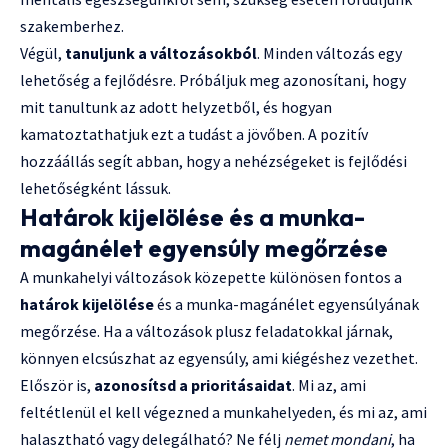
szakemberhez.
Végül,
tanuljunk a változásokból
. Minden változás egy
lehetőség a fejlődésre. Próbáljuk meg azonosítani, hogy
mit tanultunk az adott helyzetből, és hogyan
kamatoztathatjuk ezt a tudást a jövőben. A pozitív
hozzáállás segít abban, hogy a nehézségeket is fejlődési
lehetőségként lássuk.
Határok kijelölése és a munka-
magánélet egyensúly megőrzése
A munkahelyi változások közepette különösen fontos a
határok kijelölése
és a munka-magánélet egyensúlyának
megőrzése. Ha a változások plusz feladatokkal járnak,
könnyen elcsúszhat az egyensúly, ami kiégéshez vezethet.
Először is,
azonosítsd a prioritásaidat
. Mi az, ami
feltétlenül el kell végezned a munkahelyeden, és mi az, ami
halasztható vagy delegálható? Ne félj
nemet mondani
, ha