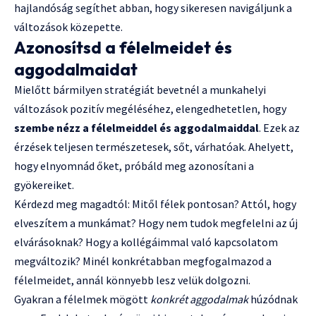
hajlandóság segíthet abban, hogy sikeresen navigáljunk a
változások közepette.
Azonosítsd a félelmeidet és
aggodalmaidat
Mielőtt bármilyen stratégiát bevetnél a munkahelyi
változások pozitív megéléséhez, elengedhetetlen, hogy
szembe nézz a félelmeiddel és aggodalmaiddal
. Ezek az
érzések teljesen természetesek, sőt, várhatóak. Ahelyett,
hogy elnyomnád őket, próbáld meg azonosítani a
gyökereiket.
Kérdezd meg magadtól: Mitől félek pontosan? Attól, hogy
elveszítem a munkámat? Hogy nem tudok megfelelni az új
elvárásoknak? Hogy a kollégáimmal való kapcsolatom
megváltozik? Minél konkrétabban megfogalmazod a
félelmeidet, annál könnyebb lesz velük dolgozni.
Gyakran a félelmek mögött
konkrét aggodalmak
húzódnak