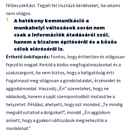
félbeszakítást. Tegyél fel tisztázó kérdéseket, ha valami
nem világos.
A hatékony kommunikáció a
munkahelyi változások során nem
csak a információk átadásáról szól,
hanem a bizalom építéséről és a közös
célok eléréséről is.
Érthető önkifejezés:
Fontos, hogy érthetően és világosan
fejezd ki magad. Kerüld a ködös megfogalmazásokat és a
szakzsargont, ha nem biztos, hogy a hallgatóság érti.
Fogalmazd meg világosan a gondolataidat, érzéseidet és
aggodalmaidat. Használj „Én” üzeneteket, hogy ne
vádaskodj, hanem a saját szempontodból mutasd be a
helyzetet. Például, ahelyett, hogy azt mondod: „Te mindig
megváltoztatod a dolgokat!”, mondd: „Én aggódom
amiatt, hogy a gyakori változások megnehezítik a
munkámat.”