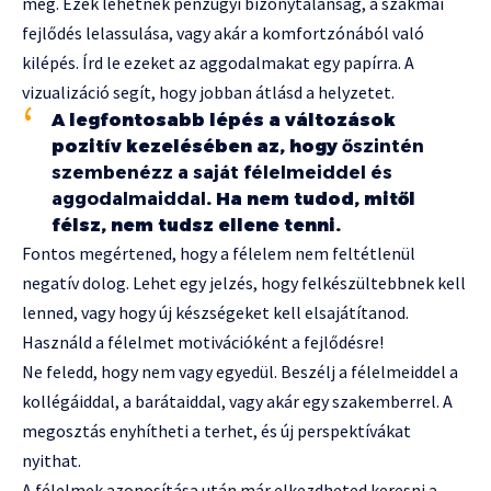
meg. Ezek lehetnek pénzügyi bizonytalanság, a szakmai
fejlődés lelassulása, vagy akár a komfortzónából való
kilépés. Írd le ezeket az aggodalmakat egy papírra. A
vizualizáció segít, hogy jobban átlásd a helyzetet.
A legfontosabb lépés a változások
pozitív kezelésében az, hogy
őszintén
szembenézz a saját félelmeiddel és
aggodalmaiddal
. Ha nem tudod, mitől
félsz, nem tudsz ellene tenni.
Fontos megértened, hogy a félelem nem feltétlenül
negatív dolog. Lehet egy jelzés, hogy felkészültebbnek kell
lenned, vagy hogy új készségeket kell elsajátítanod.
Használd a félelmet motivációként a fejlődésre!
Ne feledd, hogy nem vagy egyedül. Beszélj a félelmeiddel a
kollégáiddal, a barátaiddal, vagy akár egy szakemberrel. A
megosztás enyhítheti a terhet, és új perspektívákat
nyithat.
A félelmek azonosítása után már elkezdheted keresni a