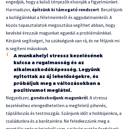
engedjük, hogy a külső tényezők elvonják a figyelmünket.
Harmadszor,
építsünk ki támogató rendszert
. Beszéljünk
a kollégáinkkal a félelmeinkről és aggodalmainkról. A
közös tapasztalatok megosztása segíthet abban, hogy
kevésbé érezzük magunkat egyedül a problémáinkkal.
Kérjünk segítséget, ha szükségünk van rá, és ne féljünk mi
is segíteni másoknak.
A munkahelyi stressz kezelésének
kulcsa a rugalmasság és az
alkalmazkodóképesség. Legyünk
nyitottak az új lehetőségekre, és
próbáljuk meg a változásokban a
pozitívumot meglátni.
Negyedszer,
gondoskodjunk magunkról
. A stressz
kezeléséhez elengedhetetlen a megfelelő pihenés,
táplálkozás és testmozgás. Szánjunk időt a hobbijainkra, a
családunkra és a barátainkra. Ne feledkezzünk meg a
mentális egészségünkről sem, szükség esetén forduljunk