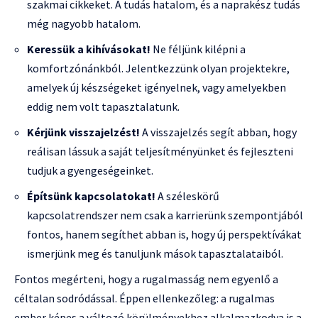
szakmai cikkeket. A tudás hatalom, és a naprakész tudás
még nagyobb hatalom.
Keressük a kihívásokat!
Ne féljünk kilépni a
komfortzónánkból. Jelentkezzünk olyan projektekre,
amelyek új készségeket igényelnek, vagy amelyekben
eddig nem volt tapasztalatunk.
Kérjünk visszajelzést!
A visszajelzés segít abban, hogy
reálisan lássuk a saját teljesítményünket és fejleszteni
tudjuk a gyengeségeinket.
Építsünk kapcsolatokat!
A széleskörű
kapcsolatrendszer nem csak a karrierünk szempontjából
fontos, hanem segíthet abban is, hogy új perspektívákat
ismerjünk meg és tanuljunk mások tapasztalataiból.
Fontos megérteni, hogy a rugalmasság nem egyenlő a
céltalan sodródással. Éppen ellenkezőleg: a rugalmas
ember képes a változó körülményekhez alkalmazkodva is a