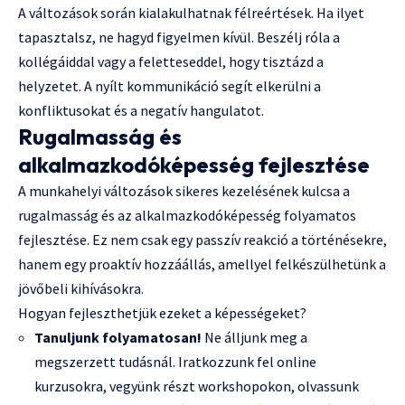
A változások során kialakulhatnak félreértések. Ha ilyet
tapasztalsz, ne hagyd figyelmen kívül. Beszélj róla a
kollégáiddal vagy a feletteseddel, hogy tisztázd a
helyzetet. A nyílt kommunikáció segít elkerülni a
konfliktusokat és a negatív hangulatot.
Rugalmasság és
alkalmazkodóképesség fejlesztése
A munkahelyi változások sikeres kezelésének kulcsa a
rugalmasság és az alkalmazkodóképesség folyamatos
fejlesztése. Ez nem csak egy passzív reakció a történésekre,
hanem egy proaktív hozzáállás, amellyel felkészülhetünk a
jövőbeli kihívásokra.
Hogyan fejleszthetjük ezeket a képességeket?
Tanuljunk folyamatosan!
Ne álljunk meg a
megszerzett tudásnál. Iratkozzunk fel online
kurzusokra, vegyünk részt workshopokon, olvassunk