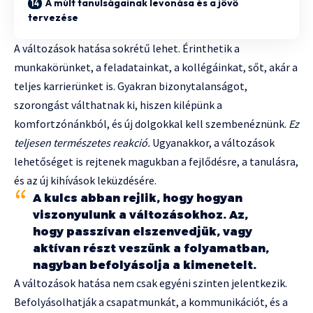
A múlt tanulságainak levonása és a jövő
tervezése
A változások hatása sokrétű lehet. Érinthetik a
munkakörünket, a feladatainkat, a kollégáinkat, sőt, akár a
teljes karrierünket is. Gyakran bizonytalanságot,
szorongást válthatnak ki, hiszen kilépünk a
komfortzónánkból, és új dolgokkal kell szembenéznünk.
Ez
teljesen természetes reakció.
Ugyanakkor, a változások
lehetőséget is rejtenek magukban a fejlődésre, a tanulásra,
és az új kihívások leküzdésére.
A kulcs abban rejlik, hogy hogyan
viszonyulunk a változásokhoz. Az,
hogy passzívan elszenvedjük, vagy
aktívan részt veszünk a folyamatban,
nagyban befolyásolja a kimenetelt.
A változások hatása nem csak egyéni szinten jelentkezik.
Befolyásolhatják a csapatmunkát, a kommunikációt, és a