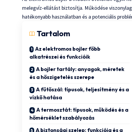
melegvíz-ellátást biztosítja. Működése viszonyla
hatékonyabb használatban és a potenciális probl
Tartalom
Az elektromos bojler főbb
alkatrészei és funkcióik
A bojler tartály: anyagok, méretek
és a hőszigetelés szerepe
A fűtőszál: típusok, teljesítmény és a
vízkő hatása
A termosztát: típusok, működés és a
hőmérséklet szabályozás
A biztonsági szelep: funkciója és a