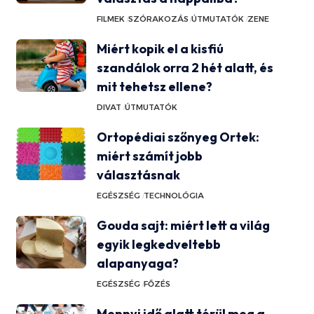
FILMEK
SZÓRAKOZÁS
ÚTMUTATÓK
ZENE
Miért kopik el a kisfiú
szandálok orra 2 hét alatt, és
mit tehetsz ellene?
DIVAT
ÚTMUTATÓK
Ortopédiai szőnyeg Ortek:
miért számít jobb
választásnak
EGÉSZSÉG
TECHNOLÓGIA
Gouda sajt: miért lett a világ
egyik legkedveltebb
alapanyaga?
EGÉSZSÉG
FŐZÉS
Mennyi idő alatt térül meg a