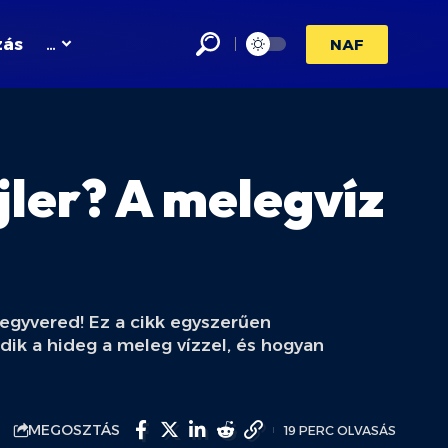
zás
…
NAF
ler? A melegvíz
fegyvered! Ez a cikk egyszerűen
edik a hideg a meleg vízzel, és hogyan
MEGOSZTÁS
19 PERC OLVASÁS