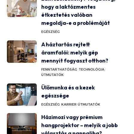
hogy a laktózmentes
étkeztetés valóban
megoldja-e a problémáját
EGÉSZSÉG
A háztartás rejtett
áramfalói: melyik gép
mennyit fogyaszt otthon?
FENNTARTHATÓSÁG
TECHNOLÓGIA
ÚTMUTATÓK
Ülőmunka és a kezek
egészsége
EGÉSZSÉG
KARRIER
ÚTMUTATÓK
Házimozi vagy prémium
hangprojektor – melyik a jobb
választás a nappaliba?