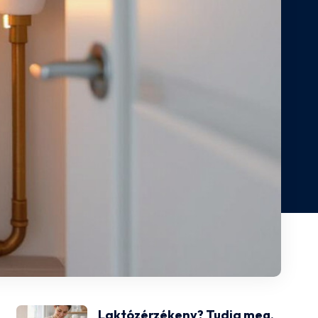
Laktózérzékeny? Tudja meg,