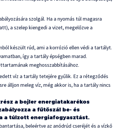
abályozására szolgál. Ha a nyomás túl magasra
t), a szelep kiengedi a vizet, megelőzve a
 készült rúd, ami a korrózió ellen védi a tartályt.
yamatban, így a tartály épségben marad.
élettartamának meghosszabbításához.
gedett víz a tartály tetejére gyűlik. Ez a rétegződés
sre álljon meleg víz, még akkor is, ha a tartály nincs
rész a bojler energiatakarékos
abályozza a fűtőszál be- és
 a túlzott energiafogyasztást.
antartása, beleértve az anódrúd cseréjét és a vízkő