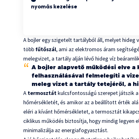
nyomás kezelése
A bojler egy szigetelt tartályból áll, melyet hideg 
több
fűtőszál
, ami az elektromos áram segítségév
melegvizet, a tartály alján lévő hideg víz beáramli
A bojler alapvető működési elve a
felhasználásával felmelegíti a vize
meleg vizet a tartály tetejéről, a hi
A
termosztát
kulcsfontosságú szerepet játszik a 
hőmérsékletét, és amikor az a beállított érték alá
eléri a kívánt hőmérsékletet, a termosztát kikapcs
ciklikus működés biztosítja, hogy mindig legyen 
minimalizálja az energiafogyasztást.