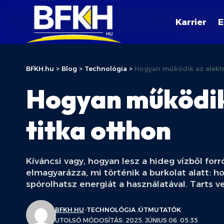
Karrier
E
BFKH.hu
>
Blog
>
Technológia
>
Hogyan működik az elektr
Hogyan működik 
titka otthon
Kíváncsi vagy, hogyan lesz a hideg vízből for
elmagyarázza, mi történik a burkolat alatt: h
spórolhatsz energiát a használatával. Tarts ve
BFKH.HU
TECHNOLÓGIA
ÚTMUTATÓK
UTOLSÓ MÓDOSÍTÁS: 2025. JÚNIUS 06. 05:35