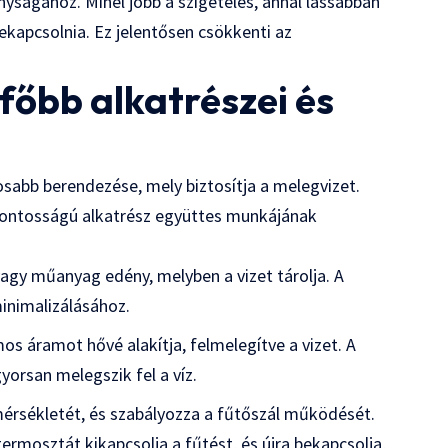
nyságához. Minél jobb a szigetelés, annál lassabban
 bekapcsolnia. Ez jelentősen csökkenti az
főbb alkatrészei és
osabb berendezése, mely biztosítja a melegvizet.
fontosságú alkatrész együttes munkájának
- vagy műanyag edény, melyben a vizet tárolja. A
inimalizálásához.
mos áramot hővé alakítja, felmelegítve a vizet. A
yorsan melegszik fel a víz.
őmérsékletét, és szabályozza a fűtőszál működését.
 termosztát kikapcsolja a fűtést, és újra bekapcsolja,