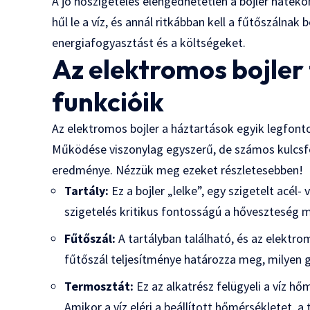
A jó hőszigetelés elengedhetetlen a bojler hatéko
hűl le a víz, és annál ritkábban kell a fűtőszálnak
energiafogyasztást és a költségeket.
Az elektromos bojler 
funkcióik
Az elektromos bojler a háztartások egyik legfont
Működése viszonylag egyszerű, de számos kulcs
eredménye. Nézzük meg ezeket részletesebben!
Tartály:
Ez a bojler „lelke”, egy szigetelt acél
szigetelés kritikus fontosságú a hőveszteség m
Fűtőszál:
A tartályban található, és az elektro
fűtőszál teljesítménye határozza meg, milyen g
Termosztát:
Ez az alkatrész felügyeli a víz h
Amikor a víz eléri a beállított hőmérsékletet, a