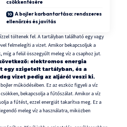
csökkentésére
A bojler karbantartása: rendszeres
ellenőrzés és javítás
vízzel töltenek fel. A tartályban található egy vagy
el felmelegíti a vizet. Amikor bekapcsoljuk a
k, míg a felül összegyűlt meleg víz a csaphoz jut.
 következő: elektromos energia
t egy szigetelt tartályban, és a
deg vizet pedig az aljáról veszi ki.
bojler működésében. Ez az eszköz figyeli a víz
 csökken, bekapcsolja a fűtőszálat. Amikor a víz
olja a fűtést, ezzel energiát takarítva meg. Ez a
elegendő meleg víz a használatra, miközben