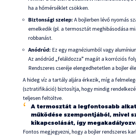
ha a hőmérséklet csökken.
Biztonsági szelep:
A bojlerben lévő nyomás sz
emelkedik (pl. a termosztát meghibásodása miat
robbanást.
Anódrúd:
Ez egy magnéziumból vagy alumíniumból
Az anódrúd „feláldozza” magát a korróziós fol
Rendszeres cseréje elengedhetetlen a bojler 
A hideg víz a tartály aljára érkezik, míg a felmele
(sztratifikáció) biztosítja, hogy mindig rendelkezé
teljesen feltöltve.
A termosztát a legfontosabb alkat
működése szempontjából, mivel sz
kikapcsolását, így megakadályozva
Fontos megjegyezni, hogy a bojler rendszeres karb