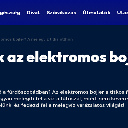
gészség
Divat
Szórakozás
Útmutatók
Uta
omos bojler? A melegvíz titka otthon
az elektromos boj
ró a fürdőszobádban? Az elektromos bojler a titkos 
ogyan melegíti fel a víz a fűtőszál, miért nem kever
lünk, és fedezd fel a melegvíz varázslatos világát!