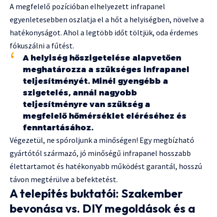
A megfelelő pozícióban elhelyezett infrapanel
egyenletesebben oszlatja el a hőt a helyiségben, növelve a
hatékonyságot. Ahol a legtöbb időt töltjük, oda érdemes
fókuszálni a fűtést.
A helyiség hőszigetelése alapvetően
meghatározza a szükséges infrapanel
teljesítményét. Minél gyengébb a
szigetelés, annál nagyobb
teljesítményre van szükség a
megfelelő hőmérséklet eléréséhez és
fenntartásához.
Végezetül, ne spóroljunk a minőségen! Egy megbízható
gyártótól származó, jó minőségű infrapanel hosszabb
élettartamot és hatékonyabb működést garantál, hosszú
távon megtérülve a befektetést.
A telepítés buktatói: Szakember
bevonása vs. DIY megoldások és a