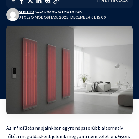
31 PERC OLVASÁS
BFKH.HU
GAZDASÁG
ÚTMUTATÓK
UTOLSÓ MÓDOSÍTÁS: 2025. DECEMBER 01. 15:00
Az infrafűtés napjainkban egyre népszerűbb alternatív
fűtési megoldásként jelenik meg, ami nem véletlen. Gyors