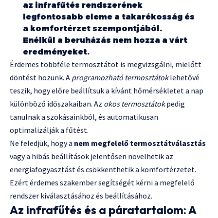
az infrafűtés rendszerének
legfontosabb eleme a takarékosság és
a komfortérzet szempontjából.
Enélkül a beruházás nem hozza a várt
eredményeket.
Érdemes többféle termosztátot is megvizsgálni, mielőtt
döntést hozunk. A
programozható termosztátok
lehetővé
teszik, hogy előre beállítsuk a kívánt hőmérsékletet a nap
különböző időszakaiban. Az
okos termosztátok
pedig
tanulnak a szokásainkból, és automatikusan
optimalizálják a fűtést.
Ne feledjük, hogy a
nem megfelelő termosztátválasztás
vagy a hibás beállítások jelentősen növelhetik az
energiafogyasztást és csökkenthetik a komfortérzetet.
Ezért érdemes szakember segítségét kérni a megfelelő
rendszer kiválasztásához és beállításához.
Az infrafűtés és a páratartalom: A