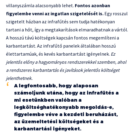
villanyszámla alacsonyabb lehet.
Fontos azonban
figyelembe venni az ingatlan szigetelését is.
Egy rosszul
szigetelt házban az infrafűtés sem tudja hatékonyan
tartani a hőt, így a megtakarítások elmaradhatnak a vártól.
A hosszú távú költségek kapcsán fontos megemlíteni a
karbantartást. Az infrafűtő panelek általában hosszú
élettartamúak, és kevés karbantartást igényelnek.
Ez
jelentős előny a hagyományos rendszerekkel szemben, ahol
a rendszeres karbantartás és javítások jelentős költséget
jelenthetnek.
A legfontosabb, hogy alaposan
számoljunk utána, hogy az infrafűtés a
mi esetünkben valóban a
legköltséghatékonyabb megoldás-e,
figyelembe véve a kezdeti beruházást,
az üzemeltetési költségeket és a
karbantartási igényeket.