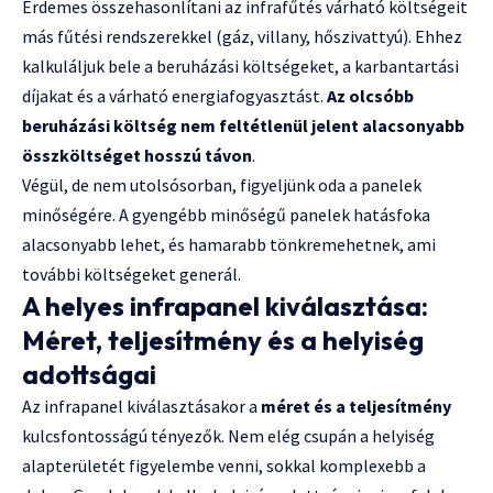
Érdemes összehasonlítani az infrafűtés várható költségeit
más fűtési rendszerekkel (gáz, villany, hőszivattyú). Ehhez
kalkuláljuk bele a beruházási költségeket, a karbantartási
díjakat és a várható energiafogyasztást.
Az olcsóbb
beruházási költség nem feltétlenül jelent alacsonyabb
összköltséget hosszú távon
.
Végül, de nem utolsósorban, figyeljünk oda a panelek
minőségére. A gyengébb minőségű panelek hatásfoka
alacsonyabb lehet, és hamarabb tönkremehetnek, ami
további költségeket generál.
A helyes infrapanel kiválasztása:
Méret, teljesítmény és a helyiség
adottságai
Az infrapanel kiválasztásakor a
méret és a teljesítmény
kulcsfontosságú tényezők. Nem elég csupán a helyiség
alapterületét figyelembe venni, sokkal komplexebb a