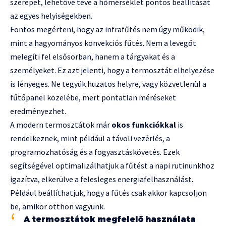
szerepet, lehetővé téve a hőmérséklet pontos beállítását
az egyes helyiségekben.
Fontos megérteni, hogy az infrafűtés nem úgy működik,
mint a hagyományos konvekciós fűtés. Nem a levegőt
melegíti fel elsősorban, hanem a tárgyakat és a
személyeket. Ez azt jelenti, hogy a termosztát elhelyezése
is lényeges. Ne tegyük huzatos helyre, vagy közvetlenül a
fűtőpanel közelébe, mert pontatlan méréseket
eredményezhet.
A modern termosztátok már
okos funkciókkal
is
rendelkeznek, mint például a távoli vezérlés, a
programozhatóság és a fogyasztáskövetés. Ezek
segítségével optimalizálhatjuk a fűtést a napi rutinunkhoz
igazítva, elkerülve a felesleges energiafelhasználást.
Például beállíthatjuk, hogy a fűtés csak akkor kapcsoljon
be, amikor otthon vagyunk.
A termosztátok megfelelő használata