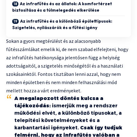
Az infrafűtés és az állatok: A komfortérzet
biztosítása és a túlmelegedés elkerülése
Az infrafűtés és a különböző épülettípusok:
Szigetelés, nyílászárók és a fűtési igény
Sokan a gyors megtérülést és az alacsonyabb
fűtésszámlákat emelik ki, de nem szabad elfelejteni, hogy
az infrafűtés hatékonysága jelentősen függ a helyiség
adottságaitól, a szigetelés minőségétől és a használati
szokásainktól. Fontos tisztában lenni azzal, hogy nem
minden épületben és nem minden felhasználási mód
mellett hozza a várt eredményeket.
A megalapozott döntés kulcsa a
tájékozódás:
ismerjük meg a rendszer
működési elvét, a különböző típusokat, a
telepítési követelményeket és a
karbantartási igényeket.
Csak így tudjuk
felmérni, hogy az infrafűtés valóban a