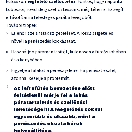
kulcsszó:
megfelelő szellőztetés
. Fontos, hogy naponta
többször, rövid ideig szellőztessünk, még télen is. Ez segít
eltávolítani a felesleges párát a levegőből.
További tippek:
Ellenőrizze a falak szigetelését. A rossz szigetelés
növeli a penészedés kockázatát.
Használjon páramentesítőt, különösen a fürdőszobában
és a konyhában.
Figyelje a falakat a penész jeleire. Ha penészt észlel,
azonnal kezelje a problémát.
Az infrafűtés bevezetése előtt
feltétlenül mérje fel a lakás
páratartalmát és szellőzési
lehetőségeit! A megelőzés sokkal
egyszerűbb és olcsóbb, mint a
penészedés okozta károk
helyreállítása.