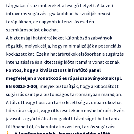
tárgyakat és az embereket a levegő helyett. A közeli
infravörös sugárzást gyakrabban használják orvosi
terápiákban, de nagyobb intenzitás esetén
szemkárosodást okozhat.
A biztonsági határértékeket különböző szabványok
rögzítik, melyek célja, hogy minimalizálják a potenciális
kockázatokat. Ezek a határértékek elsősorban a sugárzás
intenzitására és a kitettség időtartamára vonatkoznak.
Fontos, hogy a kiválasztott infrafűtő panel
megfeleljen a vonatkozó európai szabványoknak (pl.
EN 60335-2-30)
, melyek biztosítják, hogy a kibocsátott
sugárzás szintje a biztonságos tartományban maradjon.
A túlzott vagy hosszan tartó kitettség azonban okozhat
bőrszárazságot, vagy ritka esetekben enyhe bőrpírt. Ezért
javasolt a gyártó által megadott távolságot betartani a
fűtőpaneltől, és kerülni a közvetlen, tartós sugárzást.