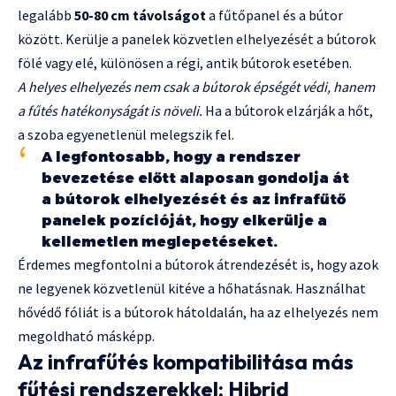
legalább
50-80 cm távolságot
a fűtőpanel és a bútor
között. Kerülje a panelek közvetlen elhelyezését a bútorok
fölé vagy elé, különösen a régi, antik bútorok esetében.
A helyes elhelyezés nem csak a bútorok épségét védi, hanem
a fűtés hatékonyságát is növeli.
Ha a bútorok elzárják a hőt,
a szoba egyenetlenül melegszik fel.
A legfontosabb, hogy a rendszer
bevezetése előtt alaposan gondolja át
a bútorok elhelyezését és az infrafűtő
panelek pozícióját, hogy elkerülje a
kellemetlen meglepetéseket.
Érdemes megfontolni a bútorok átrendezését is, hogy azok
ne legyenek közvetlenül kitéve a hőhatásnak. Használhat
hővédő fóliát is a bútorok hátoldalán, ha az elhelyezés nem
megoldható másképp.
Az infrafűtés kompatibilitása más
fűtési rendszerekkel: Hibrid