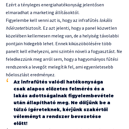
Ezért a tényleges energiahatékonyság jelentősen
elmaradhat a marketing állításoktól.
Figyelembe kell venni azt is, hogy az infrafűtés
lokális
hőérzetet
biztosít. Ez azt jelenti, hogy a panel közvetlen
közelében kellemesen meleg van, de a helyiség távolabbi
pontjain hidegebb lehet. Ennek kiküszöbölésére több
panelt kell elhelyezni, ami szintén növeli a fogyasztást. Ne
feledkezzünk meg arról sem, hogy a hagyományos fűtési
rendszerek a levegőt melegítik fel, ami egyenletesebb
hőeloszlást eredményez.
Az infrafűtés valódi hatékonysága
csak alapos előzetes felmérés és a
lakás adottságainak figyelembevétele
után állapítható meg. Ne dőljünk be a
túlzó ígéreteknek, kérjünk szakértői
véleményt a rendszer bevezetése
előtt!