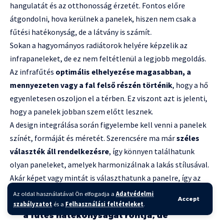
hangulatát és az otthonosság érzetét. Fontos előre
átgondolni, hova kerülnek a panelek, hiszen nem csak a
fűtési hatékonyság, de a látvány is számít.
Sokan a hagyományos radiátorok helyére képzelik az
infrapaneleket, de ez nem feltétlenül a legjobb megoldás.
Az infrafűtés
optimális elhelyezése magasabban, a
mennyezeten vagy a fal felső részén történik
, hogy a hő
egyenletesen oszoljon el a térben. Ez viszont azt is jelenti,
hogy a panelek jobban szem előtt lesznek.
A design integrálása során figyelembe kell venni a panelek
színét, formáját és méretét. Szerencsére ma már
széles
választék áll rendelkezésre
, így könnyen találhatunk
olyan paneleket, amelyek harmonizálnak a lakás stílusával.
Akár képet vagy mintát is választhatunk a panelre, így az
szinte beleolvad a környezetébe.
Az oldal használatával Ön elfogadja a
Adatvédelmi
Accept
A nem megfelelő elhelyezés nem csak
szabályzatot
és a
Felhasználási feltételeket
.
a fűtés hatékonyságát rontja, de