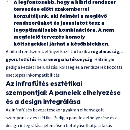
A legfontosabb, hogy a hibrid rendszer
tervezése előtt
szakemberrel
konzultáljunk
, aki felméri a meglévő
rendszerünket és javaslatot tesz a
legoptimálisabb kombinációra. A nem
megfelelő tervezés komoly
költségekkel járhat a későbbiekben.
A hibrid rendszerek előnyei közé tartozik a
rugalmasság
, a
gyors felfűtés
és az
energiahatékonyság
. Hátrányai
pedig a kezdeti beruházási költség és a rendszerek közötti
esetleges inkompatibilitás.
Az infrafűtés esztétikai
szempontjai: A panelek elhelyezése
és a design integrálása
Az infrafűtés bevezetésekor gyakran elhanyagolt
szempont az esztétika. Pedig a panelek elhelyezése és a
design integrálása jelentősen befolyásolhatja a lakás