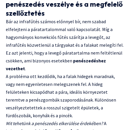
penészedés veszélye és a megfelelő
szellőztetés
Bár az infrafűtés számos előnnyel bír, nem szabad
elfelejteni a páratartalommal való kapcsolatát. Míg a
hagyományos konvekciós fűtés szárítja a levegőt, az
infrafűtés közvetlenül a tárgyakat és a falakat melegíti fel.
Ez azt jelenti, hogy a levegő páratartalma nem feltétlenül
csökken, ami bizonyos esetekben
penészedéshez
vezethet
.
A probléma ott kezdődik, ha a falak hidegek maradnak,
vagy nem egyenletesen melegszenek fel. A hideg
felületeken kicsapódhat a pára, ideális környezetet
teremtve a penészgombák szaporodásának. Különösen
veszélyeztetettek a rosszul szigetelt épületek, a
fürdőszobák, konyhák és a pincék.
Mit tehetünk a penészedés elkerülése érdekében?
A