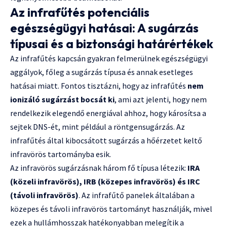
Az infrafűtés potenciális
egészségügyi hatásai: A sugárzás
típusai és a biztonsági határértékek
Az infrafűtés kapcsán gyakran felmerülnek egészségügyi
aggályok, főleg a sugárzás típusa és annak esetleges
hatásai miatt. Fontos tisztázni, hogy az infrafűtés
nem
ionizáló sugárzást bocsát ki
, ami azt jelenti, hogy nem
rendelkezik elegendő energiával ahhoz, hogy károsítsa a
sejtek DNS-ét, mint például a röntgensugárzás. Az
infrafűtés által kibocsátott sugárzás a hőérzetet keltő
infravörös tartományba esik.
Az infravörös sugárzásnak három fő típusa létezik:
IRA
(közeli infravörös), IRB (közepes infravörös) és IRC
(távoli infravörös)
. Az infrafűtő panelek általában a
közepes és távoli infravörös tartományt használják, mivel
ezek a hullámhosszak hatékonyabban melegítik a