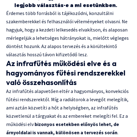
legjobb választás-e a mi esetünkben.
Érdemes több forrásból is tájékozódni, konzultálni
szakemberekkel és felhasználói véleményeket olvasni. Ne
hagyjuk, hogy a kezdeti lelkesedés elvakítson, és alaposan
mérlegeljük a lehetséges hátrányokat is, mielőtt végleges
döntést hozunk. Az alapos tervezés és a körültekintő
választás hosszú távon kifizetődő lesz.
Az infrafűtés működési elve és a
hagyományos fűtési rendszerekkel
való összehasonlítás
Az infrafűtés alapvetően eltér a hagyományos, konvekciós
fűtési rendszerektől. Míg a radiátorok a levegőt melegítik,
ami aztán közvetíti a hőt a helyiségben, az infrafűtés
közvetlenül a tárgyakat és az embereket melegíti fel. Ez a
működési elv
bizonyos esetekben előnyös lehet, de
árnyoldalai is vannak, különösen a tervezés során
.