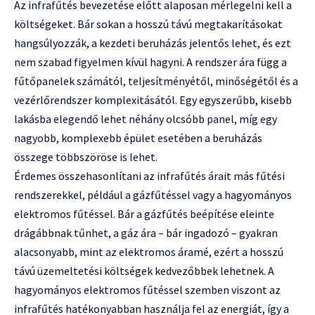
Az infrafűtés bevezetése előtt alaposan mérlegelni kell a
költségeket. Bár sokan a hosszú távú megtakarításokat
hangsúlyozzák, a kezdeti beruházás jelentős lehet, és ezt
nem szabad figyelmen kívül hagyni. A rendszer ára függ a
fűtőpanelek számától, teljesítményétől, minőségétől és a
vezérlőrendszer komplexitásától. Egy egyszerűbb, kisebb
lakásba elegendő lehet néhány olcsóbb panel, míg egy
nagyobb, komplexebb épület esetében a beruházás
összege többszöröse is lehet.
Érdemes összehasonlítani az infrafűtés árait más fűtési
rendszerekkel, például a gázfűtéssel vagy a hagyományos
elektromos fűtéssel. Bár a gázfűtés beépítése eleinte
drágábbnak tűnhet, a gáz ára – bár ingadozó – gyakran
alacsonyabb, mint az elektromos áramé, ezért a hosszú
távú üzemeltetési költségek kedvezőbbek lehetnek. A
hagyományos elektromos fűtéssel szemben viszont az
infrafűtés hatékonyabban használja fel az energiát, így a