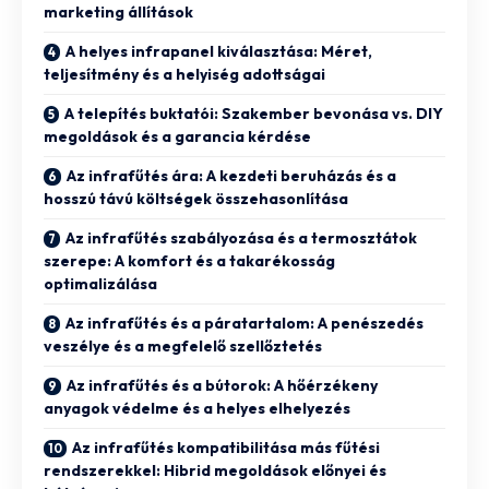
marketing állítások
A helyes infrapanel kiválasztása: Méret,
teljesítmény és a helyiség adottságai
A telepítés buktatói: Szakember bevonása vs. DIY
megoldások és a garancia kérdése
Az infrafűtés ára: A kezdeti beruházás és a
hosszú távú költségek összehasonlítása
Az infrafűtés szabályozása és a termosztátok
szerepe: A komfort és a takarékosság
optimalizálása
Az infrafűtés és a páratartalom: A penészedés
veszélye és a megfelelő szellőztetés
Az infrafűtés és a bútorok: A hőérzékeny
anyagok védelme és a helyes elhelyezés
Az infrafűtés kompatibilitása más fűtési
rendszerekkel: Hibrid megoldások előnyei és