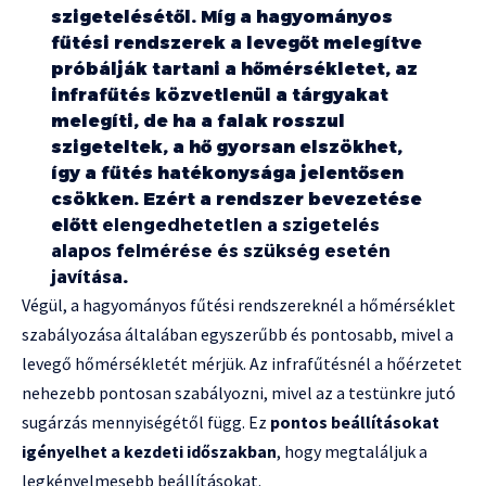
szigetelésétől. Míg a hagyományos
fűtési rendszerek a levegőt melegítve
próbálják tartani a hőmérsékletet, az
infrafűtés közvetlenül a tárgyakat
melegíti, de ha a falak rosszul
szigeteltek, a hő gyorsan elszökhet,
így a fűtés hatékonysága jelentősen
csökken. Ezért a rendszer bevezetése
előtt
elengedhetetlen a szigetelés
alapos felmérése és szükség esetén
javítása
.
Végül, a hagyományos fűtési rendszereknél a hőmérséklet
szabályozása általában egyszerűbb és pontosabb, mivel a
levegő hőmérsékletét mérjük. Az infrafűtésnél a hőérzetet
nehezebb pontosan szabályozni, mivel az a testünkre jutó
sugárzás mennyiségétől függ. Ez
pontos beállításokat
igényelhet a kezdeti időszakban
, hogy megtaláljuk a
legkényelmesebb beállításokat.