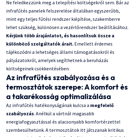
Ne feledkezzünk meg a telepítési költségekről sem. Bár az
infrafűtés panelek felszerelése általában egyszerűbb,
mint egy teljes fűtési rendszer kiépítése, szakemberre
lehet szükség, különösen a vezérlőrendszer beállításához.
Kérjünk több árajánlatot, és hasonlítsuk össze a
különböző szolgáltatók árait.
Emellett érdemes
tájékozódni a lehetséges állami támogatásokról és
pályázatokról, amelyek segíthetnek a beruházás
költségeinek csökkentésében.
Az infrafűtés szabályozása és a
termosztátok szerepe: A komfort és
a takarékosság optimalizálása
Az infrafűtés hatékonyságának kulcsa a
megfelelő
szabályozás
. Anélkül a vártnál magasabb
energiafogyasztással és alacsonyabb komfortérzettel
szembesülhetünk. A termosztátok itt játszanak kritikus