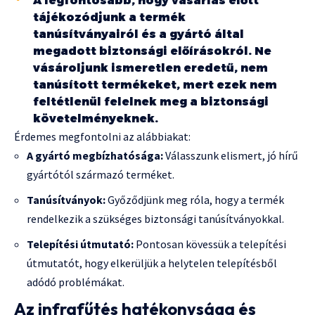
A legfontosabb, hogy vásárlás előtt
tájékozódjunk a termék
tanúsítványairól és a gyártó által
megadott biztonsági előírásokról. Ne
vásároljunk ismeretlen eredetű, nem
tanúsított termékeket, mert ezek nem
feltétlenül felelnek meg a biztonsági
követelményeknek.
Érdemes megfontolni az alábbiakat:
A gyártó megbízhatósága:
Válasszunk elismert, jó hírű
gyártótól származó terméket.
Tanúsítványok:
Győződjünk meg róla, hogy a termék
rendelkezik a szükséges biztonsági tanúsítványokkal.
Telepítési útmutató:
Pontosan kövessük a telepítési
útmutatót, hogy elkerüljük a helytelen telepítésből
adódó problémákat.
Az infrafűtés hatékonysága és