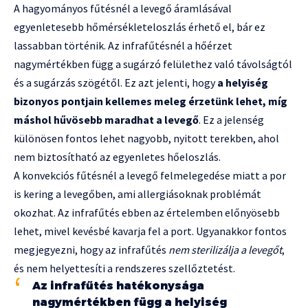
A hagyományos fűtésnél a levegő áramlásával
egyenletesebb hőmérsékleteloszlás érhető el, bár ez
lassabban történik. Az infrafűtésnél a hőérzet
nagymértékben függ a sugárzó felülethez való távolságtól
és a sugárzás szögétől. Ez azt jelenti, hogy
a helyiség
bizonyos pontjain kellemes meleg érzetünk lehet, míg
máshol hűvösebb maradhat a levegő
. Ez a jelenség
különösen fontos lehet nagyobb, nyitott terekben, ahol
nem biztosítható az egyenletes hőeloszlás.
A konvekciós fűtésnél a levegő felmelegedése miatt a por
is kering a levegőben, ami allergiásoknak problémát
okozhat. Az infrafűtés ebben az értelemben előnyösebb
lehet, mivel kevésbé kavarja fel a port. Ugyanakkor fontos
megjegyezni, hogy az infrafűtés
nem sterilizálja a levegőt
,
és nem helyettesíti a rendszeres szellőztetést.
Az infrafűtés hatékonysága
nagymértékben függ a helyiség