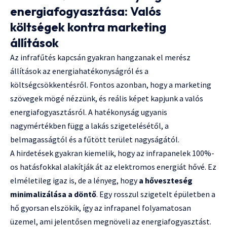
energiafogyasztása: Valós
költségek kontra marketing
állítások
Az infrafűtés kapcsán gyakran hangzanak el merész
állítások az energiahatékonyságról és a
költségcsökkentésről. Fontos azonban, hogy a marketing
szövegek mögé nézzünk, és reális képet kapjunk a valós
energiafogyasztásról. A hatékonyság ugyanis
nagymértékben függ a lakás szigetelésétől, a
belmagasságtól és a fűtött terület nagyságától.
A hirdetések gyakran kiemelik, hogy az infrapanelek 100%-
os hatásfokkal alakítják át az elektromos energiát hővé. Ez
elméletileg igaz is, de a lényeg, hogy
a hőveszteség
minimalizálása a döntő
. Egy rosszul szigetelt épületben a
hő gyorsan elszökik, így az infrapanel folyamatosan
üzemel, ami jelentősen megnöveli az energiafogyasztást.