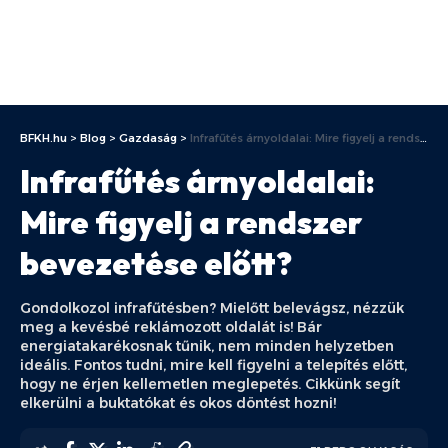
BFKH.hu
>
Blog
>
Gazdaság
>
Infrafűtés árnyoldalai: Mire figyelj a rendszer bevezetése előtt?
Infrafűtés árnyoldalai:
Mire figyelj a rendszer
bevezetése előtt?
Gondolkozol infrafűtésben? Mielőtt belevágsz, nézzük
meg a kevésbé reklámozott oldalát is! Bár
energiatakarékosnak tűnik, nem minden helyzetben
ideális. Fontos tudni, mire kell figyelni a telepítés előtt,
hogy ne érjen kellemetlen meglepetés. Cikkünk segít
elkerülni a buktatókat és okos döntést hozni!