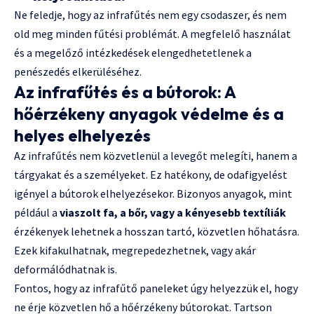
Ne feledje, hogy az infrafűtés nem egy csodaszer, és nem
old meg minden fűtési problémát. A megfelelő használat
és a megelőző intézkedések elengedhetetlenek a
penészedés elkerüléséhez.
Az infrafűtés és a bútorok: A
hőérzékeny anyagok védelme és a
helyes elhelyezés
Az infrafűtés nem közvetlenül a levegőt melegíti, hanem a
tárgyakat és a személyeket. Ez hatékony, de odafigyelést
igényel a bútorok elhelyezésekor. Bizonyos anyagok, mint
például a
viaszolt fa, a bőr, vagy a kényesebb textíliák
érzékenyek lehetnek a hosszan tartó, közvetlen hőhatásra.
Ezek kifakulhatnak, megrepedezhetnek, vagy akár
deformálódhatnak is.
Fontos, hogy az infrafűtő paneleket úgy helyezzük el, hogy
ne érje közvetlen hő a hőérzékeny bútorokat. Tartson