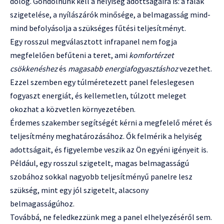
dolog. Gondolnunk kell a helyiség adottságaira is: a falak
szigetelése, a nyílászárók minősége, a belmagasság mind-
mind befolyásolja a szükséges fűtési teljesítményt.
Egy rosszul megválasztott infrapanel nem fogja
megfelelően befűteni a teret, ami
komfortérzet
csökkenéshez
és
magasabb energiafogyasztáshoz
vezethet.
Ezzel szemben egy túlméretezett panel feleslegesen
fogyaszt energiát, és kellemetlen, túlzott meleget
okozhat a közvetlen környezetében.
Érdemes szakember segítségét kérni a megfelelő méret és
teljesítmény meghatározásához. Ők felmérik a helyiség
adottságait, és figyelembe veszik az Ön egyéni igényeit is.
Például, egy rosszul szigetelt, magas belmagasságú
szobához sokkal nagyobb teljesítményű panelre lesz
szükség, mint egy jól szigetelt, alacsony
belmagasságúhoz.
Továbbá, ne feledkezzünk meg a panel elhelyezéséről sem.