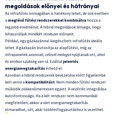
megoldások előnyei és hátrányai
Az infrafűtés önmagában is hatékony lehet, de sok esetben
a
meglévő fűtési rendszerekkel kombinálva
hozza a
legjobb eredményt. A hibrid megoldások lényege, hogy
kihasználjuk mindkét rendszer előnyeit.
Például, egy gázkazánnal kiegészített infrafűtés ideális
lehet. A gázkazán biztosítja az alapfűtést, míg az
infrapanelek
azonnali, célzott meleget
nyújtanak ott, ahol
és amikor szükség van rá. Ezáltal
jelentős
energiamegtakarítás
érhető el.
Azonban a hibrid rendszerek bevezetése előtt figyelembe
kell venni a
kompatibilitást
. Nem minden fűtési rendszer
működik zökkenőmentesen együtt. A vezérlés integrálása
kulcsfontosságú. Ha a két rendszer nem kommunikál
megfelelően, akkor a várt energiamegtakarítás
elmaradhat, sőt, akár többletfogyasztáshoz is vezethet.