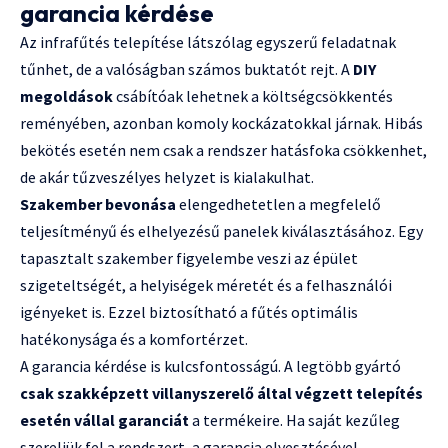
garancia kérdése
Az infrafűtés telepítése látszólag egyszerű feladatnak
tűnhet, de a valóságban számos buktatót rejt. A
DIY
megoldások
csábítóak lehetnek a költségcsökkentés
reményében, azonban komoly kockázatokkal járnak. Hibás
bekötés esetén nem csak a rendszer hatásfoka csökkenhet,
de akár tűzveszélyes helyzet is kialakulhat.
Szakember bevonása
elengedhetetlen a megfelelő
teljesítményű és elhelyezésű panelek kiválasztásához. Egy
tapasztalt szakember figyelembe veszi az épület
szigeteltségét, a helyiségek méretét és a felhasználói
igényeket is. Ezzel biztosítható a fűtés optimális
hatékonysága és a komfortérzet.
A garancia kérdése is kulcsfontosságú. A legtöbb gyártó
csak szakképzett villanyszerelő által végzett telepítés
esetén vállal garanciát
a termékeire. Ha saját kezűleg
szereljük fel a rendszert, a garancia elvesztésével