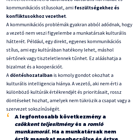
kommunikációs stílusokat, ami
feszültségekhez és
konfliktusokhoz vezethet
.
A kommunikációs problémák gyakran abból adódnak, hogy
a vezető nem veszi figyelembe a munkatársak kulturális
hátterét. Például, egy direkt, egyenes kommunikációs
stílus, ami egy kultúrában hatékony lehet, máshol
sértőnek vagy tiszteletlennek tűnhet. Ez alááshatja a
bizalmat és a kooperációt.
A
döntéshozatalban
is komoly gondot okozhat a
kulturális intelligencia hiánya. A vezető, aki nem érti a
különböző kultúrák értékrendjét és prioritásait, rossz
döntéseket hozhat, amelyek nem tükrözik a csapat vagy a
szervezet sokszínűségét.
A legfontosabb következmény a
csökkent teljesítmény
és a
romló
munkamorál
. Ha a munkatársak nem
érzik magukat megbecsülve és értve,