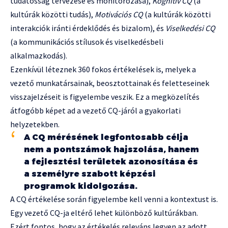
tudatosság tervezése és monitorozása),
Kognitív CQ
(a
kultúrák közötti tudás),
Motivációs CQ
(a kultúrák közötti
interakciók iránti érdeklődés és bizalom), és
Viselkedési CQ
(a kommunikációs stílusok és viselkedésbeli
alkalmazkodás).
Ezenkívül léteznek 360 fokos értékelések is, melyek a
vezető munkatársainak, beosztottainak és feletteseinek
visszajelzéseit is figyelembe veszik. Ez a megközelítés
átfogóbb képet ad a vezető CQ-járól a gyakorlati
helyzetekben.
A CQ mérésének legfontosabb célja
nem a pontszámok hajszolása, hanem
a fejlesztési területek azonosítása és
a személyre szabott képzési
programok kidolgozása.
A CQ értékelése során figyelembe kell venni a kontextust is.
Egy vezető CQ-ja eltérő lehet különböző kultúrákban.
Ezért fontos, hogy az értékelés releváns legyen az adott