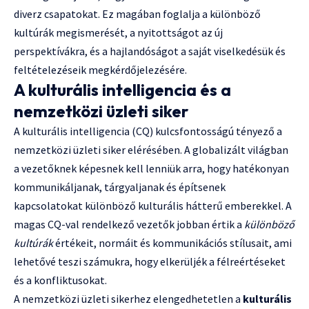
diverz csapatokat. Ez magában foglalja a különböző
kultúrák megismerését, a nyitottságot az új
perspektívákra, és a hajlandóságot a saját viselkedésük és
feltételezéseik megkérdőjelezésére.
A kulturális intelligencia és a
nemzetközi üzleti siker
A kulturális intelligencia (CQ) kulcsfontosságú tényező a
nemzetközi üzleti siker elérésében. A globalizált világban
a vezetőknek képesnek kell lenniük arra, hogy hatékonyan
kommunikáljanak, tárgyaljanak és építsenek
kapcsolatokat különböző kulturális hátterű emberekkel. A
magas CQ-val rendelkező vezetők jobban értik a
különböző
kultúrák
értékeit, normáit és kommunikációs stílusait, ami
lehetővé teszi számukra, hogy elkerüljék a félreértéseket
és a konfliktusokat.
A nemzetközi üzleti sikerhez elengedhetetlen a
kulturális