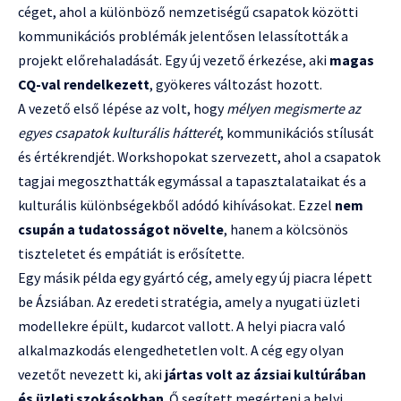
céget, ahol a különböző nemzetiségű csapatok közötti
kommunikációs problémák jelentősen lelassították a
projekt előrehaladását. Egy új vezető érkezése, aki
magas
CQ-val rendelkezett
, gyökeres változást hozott.
A vezető első lépése az volt, hogy
mélyen megismerte az
egyes csapatok kulturális hátterét
, kommunikációs stílusát
és értékrendjét. Workshopokat szervezett, ahol a csapatok
tagjai megoszthatták egymással a tapasztalataikat és a
kulturális különbségekből adódó kihívásokat. Ezzel
nem
csupán a tudatosságot növelte
, hanem a kölcsönös
tiszteletet és empátiát is erősítette.
Egy másik példa egy gyártó cég, amely egy új piacra lépett
be Ázsiában. Az eredeti stratégia, amely a nyugati üzleti
modellekre épült, kudarcot vallott. A helyi piacra való
alkalmazkodás elengedhetetlen volt. A cég egy olyan
vezetőt nevezett ki, aki
jártas volt az ázsiai kultúrában
és üzleti szokásokban
. Ő segített megérteni a helyi