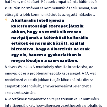
hatékony működését. Képesek empatizálni a különböző
kulturális normákkal és kommunikációs stílusokkal, ami
elősegíti a jobb kommunikációt és az együttműködést.
A kulturális intelligencia
kulcsfontosságú szerepet játszik
abban, hogy a vezetők sikeresen
navigáljanak a különböző kulturális
értékek és normák között, ezáltal
biztosítva, hogy a diverzitás ne csak
egy elv, hanem a gyakorlatban is
megvalósuljon a szervezetben.
A diverz és inkluzív munkahely növeli a kreativitást, az
innovációt és a problémamegoldó képességet. A CQ-val
rendelkező vezetők jobban tudják kihasználni a diverz
csapatok potenciálját, ami versenyelőnyt jelenthet a
szervezet számára.
A vezetőknek folyamatosan fejleszteniük kell a kulturális
intelligenciájukat, hogy sikeresen vezethessék a globális és