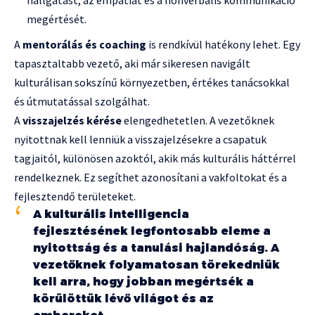
hallgatást, az empátiát és a nonverbális kommunikáció
megértését.
A
mentorálás és coaching
is rendkívül hatékony lehet. Egy
tapasztaltabb vezető, aki már sikeresen navigált
kulturálisan sokszínű környezetben, értékes tanácsokkal
és útmutatással szolgálhat.
A
visszajelzés kérése
elengedhetetlen. A vezetőknek
nyitottnak kell lenniük a visszajelzésekre a csapatuk
tagjaitól, különösen azoktól, akik más kulturális háttérrel
rendelkeznek. Ez segíthet azonosítani a vakfoltokat és a
fejlesztendő területeket.
A kulturális intelligencia
fejlesztésének legfontosabb eleme a
nyitottság és a tanulási hajlandóság. A
vezetőknek folyamatosan törekedniük
kell arra, hogy jobban megértsék a
körülöttük lévő világot és az