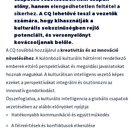
előny, hanem
elengedhetetlen feltétel a
sikerhez
. A CQ lehetővé teszi a vezetők
számára, hogy kihasználják a
kulturális sokszínűségben rejlő
potenciált, és versenyelőnyt
kovácsoljanak belőle.
A CQ továbbá hozzájárul a
kreativitás és az innováció
növeléséhez
. A különböző kulturális háttérrel rendelkező
emberek eltérő perspektívákat és megoldási javaslatokat
hoznak magukkal. A kulturálisan intelligens vezető képes
ezeket a perspektívákat integrálni és ösztönözni az
innovatív gondolkodást.
Összefoglalva, a kulturális intelligencia a globális csapatok
vezetésében az alábbi előnyöket nyújtja:
Hatékonyabb kommunikáció és együttműködés
A félreértések és konfliktusok elkerülése