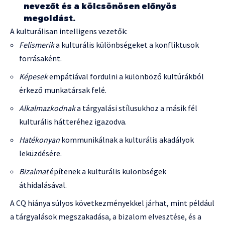
nevezőt és a kölcsönösen előnyös
megoldást.
A kulturálisan intelligens vezetők:
Felismerik
a kulturális különbségeket a konfliktusok
forrásaként.
Képesek
empátiával fordulni a különböző kultúrákból
érkező munkatársak felé.
Alkalmazkodnak
a tárgyalási stílusukhoz a másik fél
kulturális hátteréhez igazodva.
Hatékonyan
kommunikálnak a kulturális akadályok
leküzdésére.
Bizalmat
építenek a kulturális különbségek
áthidalásával.
A CQ hiánya súlyos következményekkel járhat, mint például
a tárgyalások megszakadása, a bizalom elvesztése, és a