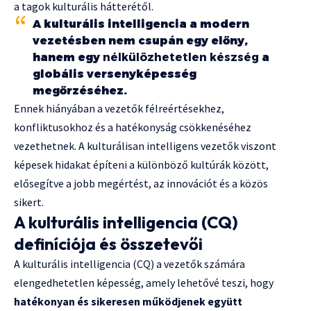
a tagok kulturális hátterétől.
A kulturális intelligencia a modern
vezetésben nem csupán egy előny,
hanem egy
nélkülözhetetlen készség
a
globális versenyképesség
megőrzéséhez.
Ennek hiányában a vezetők félreértésekhez,
konfliktusokhoz és a hatékonyság csökkenéséhez
vezethetnek. A kulturálisan intelligens vezetők viszont
képesek hidakat építeni a különböző kultúrák között,
elősegítve a jobb megértést, az innovációt és a közös
sikert.
A kulturális intelligencia (CQ)
definíciója és összetevői
A kulturális intelligencia (CQ) a vezetők számára
elengedhetetlen képesség, amely lehetővé teszi, hogy
hatékonyan és sikeresen működjenek együtt