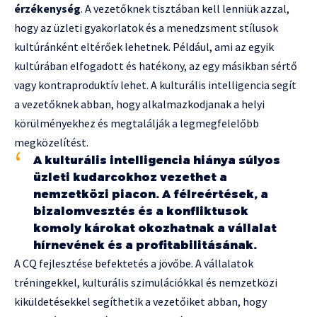
érzékenység
. A vezetőknek tisztában kell lenniük azzal,
hogy az üzleti gyakorlatok és a menedzsment stílusok
kultúránként eltérőek lehetnek. Például, ami az egyik
kultúrában elfogadott és hatékony, az egy másikban sértő
vagy kontraproduktív lehet. A kulturális intelligencia segít
a vezetőknek abban, hogy alkalmazkodjanak a helyi
körülményekhez és megtalálják a legmegfelelőbb
megközelítést.
A kulturális intelligencia hiánya súlyos
üzleti kudarcokhoz vezethet a
nemzetközi piacon. A félreértések, a
bizalomvesztés és a konfliktusok
komoly károkat okozhatnak a vállalat
hírnevének és a profitabilitásának.
A CQ fejlesztése befektetés a jövőbe. A vállalatok
tréningekkel, kulturális szimulációkkal és nemzetközi
kiküldetésekkel segíthetik a vezetőiket abban, hogy