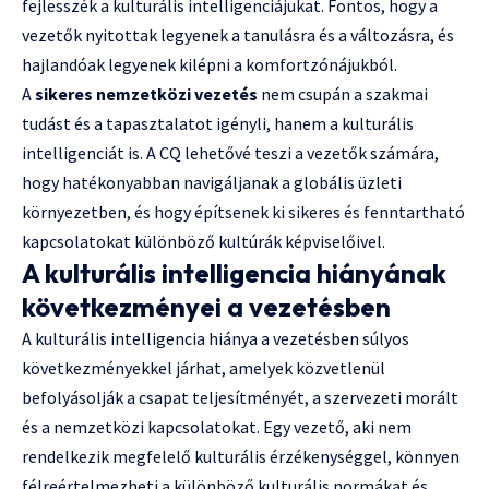
fejlesszék a kulturális intelligenciájukat. Fontos, hogy a
vezetők nyitottak legyenek a tanulásra és a változásra, és
hajlandóak legyenek kilépni a komfortzónájukból.
A
sikeres nemzetközi vezetés
nem csupán a szakmai
tudást és a tapasztalatot igényli, hanem a kulturális
intelligenciát is. A CQ lehetővé teszi a vezetők számára,
hogy hatékonyabban navigáljanak a globális üzleti
környezetben, és hogy építsenek ki sikeres és fenntartható
kapcsolatokat különböző kultúrák képviselőivel.
A kulturális intelligencia hiányának
következményei a vezetésben
A kulturális intelligencia hiánya a vezetésben súlyos
következményekkel járhat, amelyek közvetlenül
befolyásolják a csapat teljesítményét, a szervezeti morált
és a nemzetközi kapcsolatokat. Egy vezető, aki nem
rendelkezik megfelelő kulturális érzékenységgel, könnyen
félreértelmezheti a különböző kulturális normákat és