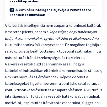
vezetőképzésben
A kulturális intelligencia jövője a vezetésben:
Trendek és kihívások
A kulturális intelligencia nem csupán a különböző kultúrák
ismeretét jelenti, hanem a
képességet, hogy hatékonyan
tudjunk kommunikálni, együttműködni és alkalmazkodni
a
kulturálisan sokszínű környezetben. Ez magában foglalja a
saját kulturális beállítottságunk tudatosítását, valamint a
más kultúrák iránti érzékenységet és tiszteletet.
A sikeres vezetők tisztában vannak azzal, hogy a
különböző kultúrákban eltérőek a kommunikációs stílusok,
a munkamorál és az értékrendek. Képesek ezeket a
különbségeket figyelembe venni a döntéshozatal során, a
konfliktusok kezelésében és a csapatépítésben. A kulturális
intelligencia birtokában a vezetők hatékonyabban tudnak
motiválni, inspirálni és irányítani a csapatukat, függetlenül