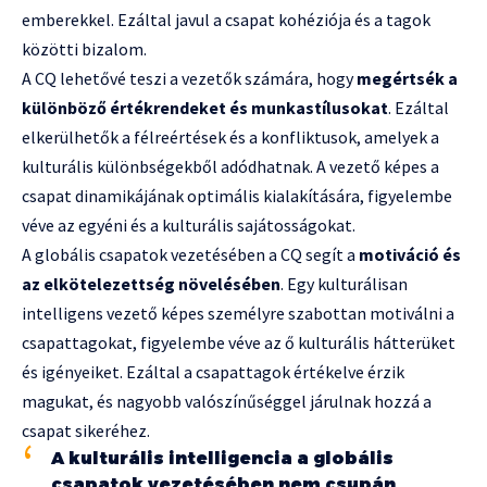
emberekkel. Ezáltal javul a csapat kohéziója és a tagok
közötti bizalom.
A CQ lehetővé teszi a vezetők számára, hogy
megértsék a
különböző értékrendeket és munkastílusokat
. Ezáltal
elkerülhetők a félreértések és a konfliktusok, amelyek a
kulturális különbségekből adódhatnak. A vezető képes a
csapat dinamikájának optimális kialakítására, figyelembe
véve az egyéni és a kulturális sajátosságokat.
A globális csapatok vezetésében a CQ segít a
motiváció és
az elkötelezettség növelésében
. Egy kulturálisan
intelligens vezető képes személyre szabottan motiválni a
csapattagokat, figyelembe véve az ő kulturális hátterüket
és igényeiket. Ezáltal a csapattagok értékelve érzik
magukat, és nagyobb valószínűséggel járulnak hozzá a
csapat sikeréhez.
A kulturális intelligencia a globális
csapatok vezetésében nem csupán