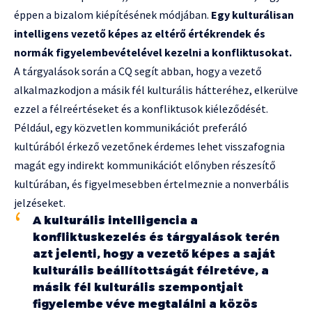
éppen a bizalom kiépítésének módjában.
Egy kulturálisan
intelligens vezető képes az eltérő értékrendek és
normák figyelembevételével kezelni a konfliktusokat.
A tárgyalások során a CQ segít abban, hogy a vezető
alkalmazkodjon a másik fél kulturális hátteréhez, elkerülve
ezzel a félreértéseket és a konfliktusok kiéleződését.
Például, egy közvetlen kommunikációt preferáló
kultúrából érkező vezetőnek érdemes lehet visszafognia
magát egy indirekt kommunikációt előnyben részesítő
kultúrában, és figyelmesebben értelmeznie a nonverbális
jelzéseket.
A kulturális intelligencia a
konfliktuskezelés és tárgyalások terén
azt jelenti, hogy a vezető képes a saját
kulturális beállítottságát félretéve, a
másik fél kulturális szempontjait
figyelembe véve megtalálni a közös