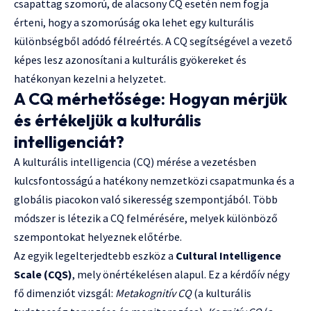
csapattag szomorú, de alacsony CQ esetén nem fogja
érteni, hogy a szomorúság oka lehet egy kulturális
különbségből adódó félreértés. A CQ segítségével a vezető
képes lesz azonosítani a kulturális gyökereket és
hatékonyan kezelni a helyzetet.
A CQ mérhetősége: Hogyan mérjük
és értékeljük a kulturális
intelligenciát?
A kulturális intelligencia (CQ) mérése a vezetésben
kulcsfontosságú a hatékony nemzetközi csapatmunka és a
globális piacokon való sikeresség szempontjából. Több
módszer is létezik a CQ felmérésére, melyek különböző
szempontokat helyeznek előtérbe.
Az egyik legelterjedtebb eszköz a
Cultural Intelligence
Scale (CQS)
, mely önértékelésen alapul. Ez a kérdőív négy
fő dimenziót vizsgál:
Metakognitív CQ
(a kulturális