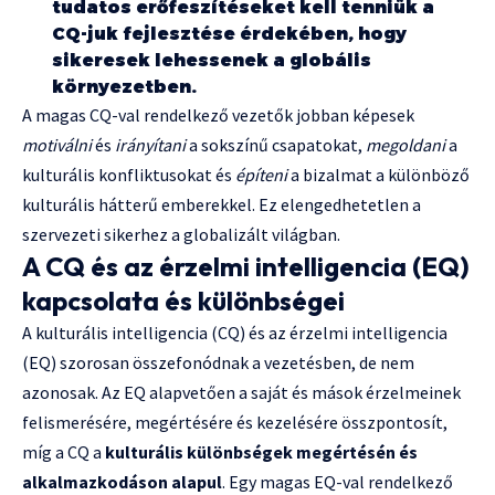
tudatos erőfeszítéseket kell tenniük a
CQ-juk fejlesztése érdekében, hogy
sikeresek lehessenek a globális
környezetben.
A magas CQ-val rendelkező vezetők jobban képesek
motiválni
és
irányítani
a sokszínű csapatokat,
megoldani
a
kulturális konfliktusokat és
építeni
a bizalmat a különböző
kulturális hátterű emberekkel. Ez elengedhetetlen a
szervezeti sikerhez a globalizált világban.
A CQ és az érzelmi intelligencia (EQ)
kapcsolata és különbségei
A kulturális intelligencia (CQ) és az érzelmi intelligencia
(EQ) szorosan összefonódnak a vezetésben, de nem
azonosak. Az EQ alapvetően a saját és mások érzelmeinek
felismerésére, megértésére és kezelésére összpontosít,
míg a CQ a
kulturális különbségek megértésén és
alkalmazkodáson alapul
. Egy magas EQ-val rendelkező