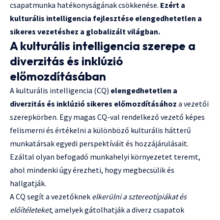
csapatmunka hatékonyságának csökkenése.
Ezért a
kulturális intelligencia fejlesztése elengedhetetlen a
sikeres vezetéshez a globalizált világban.
A kulturális intelligencia szerepe a
diverzitás és inklúzió
előmozdításában
A kulturális intelligencia (CQ)
elengedhetetlen a
diverzitás és inklúzió sikeres előmozdításához
a vezetői
szerepkörben. Egy magas CQ-val rendelkező vezető képes
felismerni és értékelni a különböző kulturális hátterű
munkatársak egyedi perspektíváit és hozzájárulásait.
Ezáltal olyan befogadó munkahelyi környezetet teremt,
ahol mindenki úgy érezheti, hogy megbecsülik és
hallgatják.
A CQ segít a vezetőknek
elkerülni a sztereotípiákat és
előítéleteket
, amelyek gátolhatják a diverz csapatok