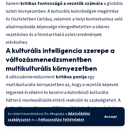
hanem
kritikus fontosságú a vezetők számára
a globális
üzleti környezetben. A kulturális különbségek megértése
és tiszteletben tartása, valamint a helyi kontextushoz való
alkalmazkodás képessége elengedhetetlen a sikeres
vezetéshez és a fenntartható üzleti eredmények
eléréséhez.
A kulturális intelligencia szerepe a
változásmenedzsmentben
multikulturális környezetben
A változásmenedzsment
kritikus pontja
egy
multikulturális környezetben az, hogy a vezetők képesek
legyenek érzékelni és kezelni a különböző kulturális
hátterű munkavállalók eltérő reakcióit és szükségleteit. A
kulturális intelligencia (CQ) itt válik kulcsfontosságúvá.
Az oldal használatával Ön elfogadja a
Adatvédelmi
Egy változás bevezetésekor a vezetőknek fel kell
Accept
szabályzatot
és a
Felhasználási feltételeket
.
ismerniük, hogy ami az egyik kultúrában elfogadott és