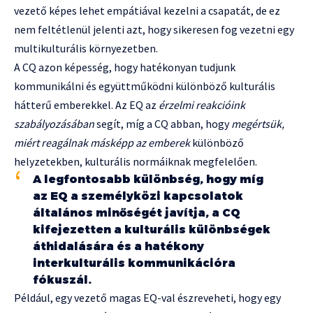
vezető képes lehet empátiával kezelni a csapatát, de ez
nem feltétlenül jelenti azt, hogy sikeresen fog vezetni egy
multikulturális környezetben.
A CQ azon képesség, hogy hatékonyan tudjunk
kommunikálni és együttműködni különböző kulturális
hátterű emberekkel. Az EQ az
érzelmi reakcióink
szabályozásában
segít, míg a CQ abban, hogy
megértsük,
miért reagálnak másképp az emberek
különböző
helyzetekben, kulturális normáiknak megfelelően.
A legfontosabb különbség, hogy míg
az EQ a személyközi kapcsolatok
általános minőségét javítja, a CQ
kifejezetten a kulturális különbségek
áthidalására és a hatékony
interkulturális kommunikációra
fókuszál.
Például, egy vezető magas EQ-val észreveheti, hogy egy