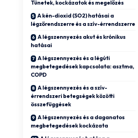
Tünetek, kockázatok és megelőzés
A kén-dioxid (SO2) hatásai a
légzőrendszerre és a szív-érrendszerre
A légszennyezés akut és krónikus
hatásai
A légszennyezés és a légúti
megbetegedések kapcsolata: asztma,
COPD
A légszennyezés és a szív-
érrendszeri betegségek közötti
összefüggések
A légszennyezés és a daganatos
megbetegedések kockázata