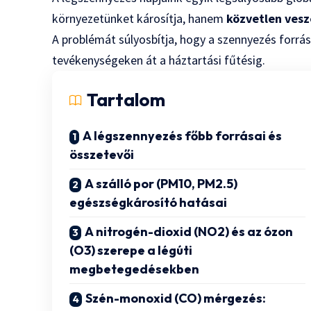
környezetünket károsítja, hanem
közvetlen vesz
A problémát súlyosbítja, hogy a szennyezés forrás
tevékenységeken át a háztartási fűtésig.
Tartalom
A légszennyezés főbb forrásai és
összetevői
A szálló por (PM10, PM2.5)
egészségkárosító hatásai
A nitrogén-dioxid (NO2) és az ózon
(O3) szerepe a légúti
megbetegedésekben
Szén-monoxid (CO) mérgezés: