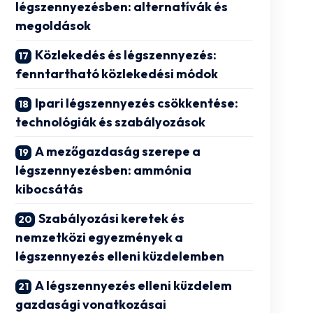
légszennyezésben: alternatívák és
megoldások
Közlekedés és légszennyezés:
fenntartható közlekedési módok
Ipari légszennyezés csökkentése:
technológiák és szabályozások
A mezőgazdaság szerepe a
légszennyezésben: ammónia
kibocsátás
Szabályozási keretek és
nemzetközi egyezmények a
légszennyezés elleni küzdelemben
A légszennyezés elleni küzdelem
gazdasági vonatkozásai