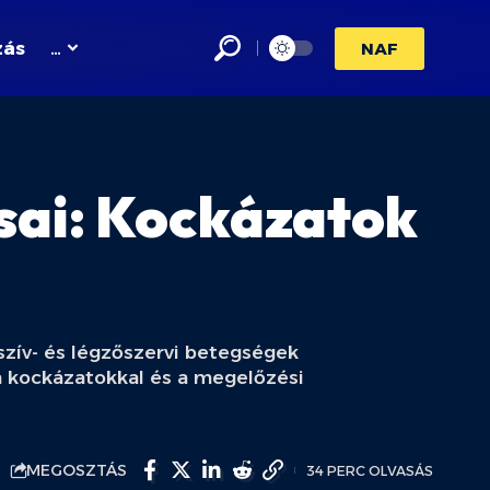
zás
…
NAF
sai: Kockázatok
szív- és légzőszervi betegségek
 a kockázatokkal és a megelőzési
MEGOSZTÁS
34 PERC OLVASÁS