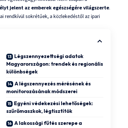
élyt jelent az emberek egészségére világszerte
.
ai rendkívül sokrétűek, a közlekedéstől az ipari
Légszennyezettségi adatok
Magyarországon: trendek és regionális
különbségek
A légszennyezés mérésének és
monitorozásának módszerei
Egyéni védekezési lehetőségek:
szűrőmaszkok, légtisztítók
A lakossági fűtés szerepe a