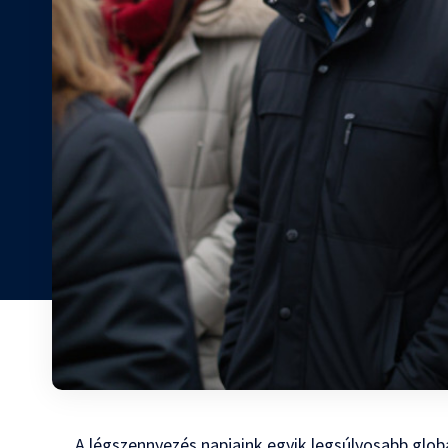
A légszennyezés napjaink egyik legsúlyosabb glob