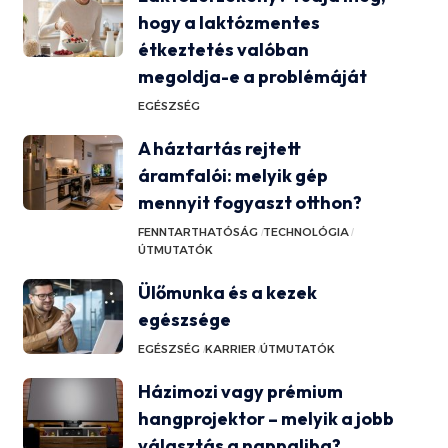
hogy a laktózmentes
étkeztetés valóban
megoldja-e a problémáját
EGÉSZSÉG
A háztartás rejtett
áramfalói: melyik gép
mennyit fogyaszt otthon?
FENNTARTHATÓSÁG
TECHNOLÓGIA
ÚTMUTATÓK
Ülőmunka és a kezek
egészsége
EGÉSZSÉG
KARRIER
ÚTMUTATÓK
Házimozi vagy prémium
hangprojektor – melyik a jobb
választás a nappaliba?