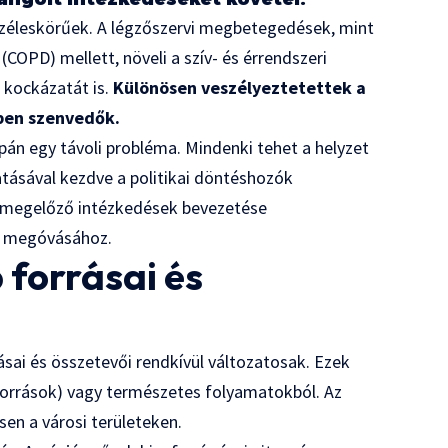
széleskörűek. A légzőszervi megbetegedések, mint
COPD) mellett, növeli a szív- és érrendszeri
 kockázatát is.
Különösen veszélyeztetettek a
ben szenvedők.
án egy távoli probléma. Mindenki tehet a helyzet
tásával kezdve a politikai döntéshozók
a megelőző intézkedések bevezetése
k megóvásához.
 forrásai és
sai és összetevői rendkívül változatosak. Ezek
orrások) vagy természetes folyamatokból. Az
en a városi területeken.