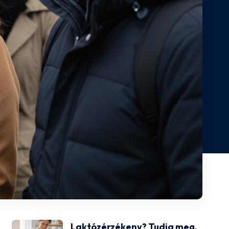
Laktózérzékeny? Tudja meg,