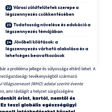
Városi zöldfelületek szerepe a
légszennyezés csökkentésében
Tudatosság növelése és edukáció a
légszennyezés témájában
Jövőbeli kilátások: a
légszennyezés várható alakulása és a
lehetséges beavatkozások
 bár a probléma jellege és súlyossága eltérő lehet. A
a mezőgazdasági tevékenységből származó
i Világszervezet (WHO) adatai szerint évente
en
, ami rávilágít a helyzet sürgősségére.
enkit érint, kortól, nemtől és
 Ez teszi globális egészségügyi
angolt intézkedéseket követel.