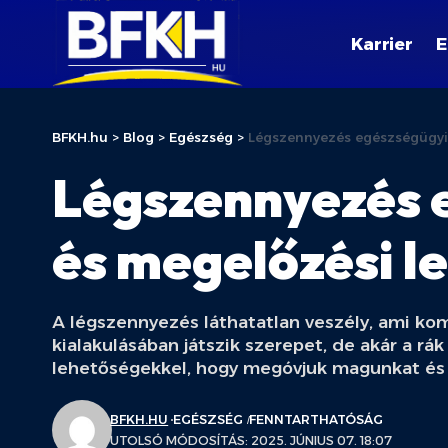
Karrier
E
BFKH.hu
>
Blog
>
Egészség
>
Légszennyezés egészségügyi 
Légszennyezés 
és megelőzési l
A légszennyezés láthatatlan veszély, ami ko
kialakulásában játszik szerepet, de akár a rá
lehetőségekkel, hogy megóvjuk magunkat és s
BFKH.HU
EGÉSZSÉG
FENNTARTHATÓSÁG
UTOLSÓ MÓDOSÍTÁS: 2025. JÚNIUS 07. 18:07