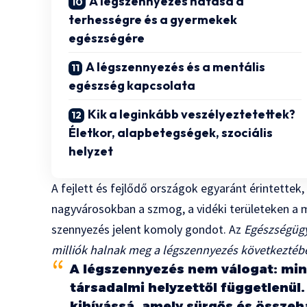
A légszennyezés hatása a
terhességre és a gyermekek
egészségére
A légszennyezés és a mentális
egészség kapcsolata
Kik a leginkább veszélyeztetettek?
Életkor, alapbetegségek, szociális
helyzet
A fejlett és fejlődő országok egyaránt érintettek,
nagyvárosokban a szmog, a vidéki területeken 
szennyezés jelent komoly gondot. Az
Egészségügy
milliók halnak meg a légszennyezés következtéb
A légszennyezés nem válogat: mind
társadalmi helyzettől függetlenül.
kihívássá, amely sürgős és összeh