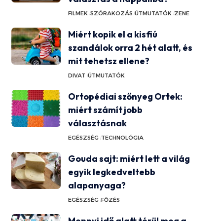
FILMEK
SZÓRAKOZÁS
ÚTMUTATÓK
ZENE
Miért kopik el a kisfiú
szandálok orra 2 hét alatt, és
mit tehetsz ellene?
DIVAT
ÚTMUTATÓK
Ortopédiai szőnyeg Ortek:
miért számít jobb
választásnak
EGÉSZSÉG
TECHNOLÓGIA
Gouda sajt: miért lett a világ
egyik legkedveltebb
alapanyaga?
EGÉSZSÉG
FŐZÉS
Mennyi idő alatt térül meg a