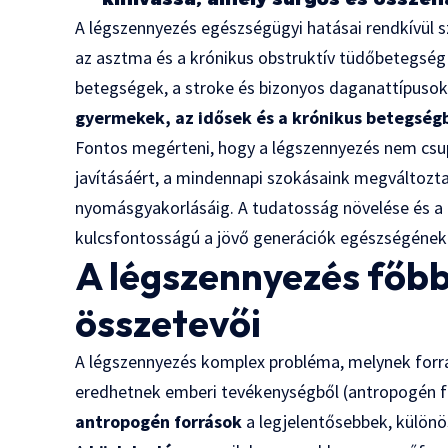
A légszennyezés egészségügyi hatásai rendkívül 
az asztma és a krónikus obstruktív tüdőbetegség (
betegségek, a stroke és bizonyos daganattípusok
gyermekek, az idősek és a krónikus betegség
Fontos megérteni, hogy a légszennyezés nem csup
javításáért, a mindennapi szokásaink megváltozta
nyomásgyakorlásáig. A tudatosság növelése és 
kulcsfontosságú a jövő generációk egészségéne
A légszennyezés főbb
összetevői
A légszennyezés komplex probléma, melynek forrá
eredhetnek emberi tevékenységből (antropogén f
antropogén források
a legjelentősebbek, különös