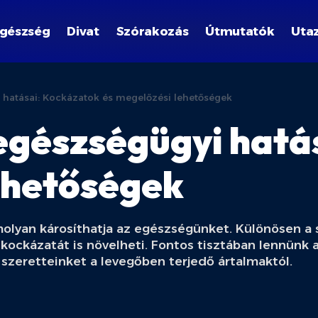
gészség
Divat
Szórakozás
Útmutatók
Uta
hatásai: Kockázatok és megelőzési lehetőségek
egészségügyi hatá
ehetőségek
molyan károsíthatja az egészségünket. Különösen a 
k kockázatát is növelheti. Fontos tisztában lennünk
zeretteinket a levegőben terjedő ártalmaktól.