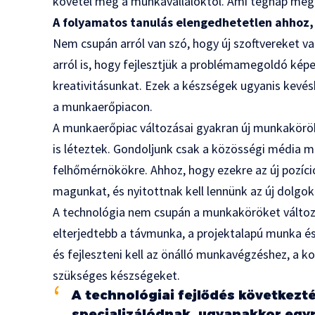
követel meg a munkavállalóktól. Ami tegnap még e
A folyamatos tanulás elengedhetetlen ahhoz, 
Nem csupán arról van szó, hogy új szoftvereket v
arról is, hogy fejlesztjük a problémamegoldó kép
kreativitásunkat. Ezek a készségek ugyanis kevé
a munkaerőpiacon.
A munkaerőpiac változásai gyakran új munkakör
is léteztek. Gondoljunk csak a közösségi média 
felhőmérnökökre. Ahhoz, hogy ezekre az új pozíc
magunkat, és nyitottnak kell lennünk az új dolgok
A technológia nem csupán a munkaköröket változ
elterjedtebb a távmunka, a projektalapú munka é
és fejleszteni kell az önálló munkavégzéshez, 
szükséges készségeket.
A technológiai fejlődés következ
specializálódnak, ugyanakkor egy