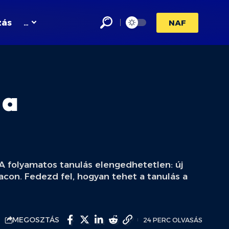
zás
…
NAF
 a
 A folyamatos tanulás elengedhetetlen: új
acon. Fedezd fel, hogyan tehet a tanulás a
MEGOSZTÁS
24 PERC OLVASÁS