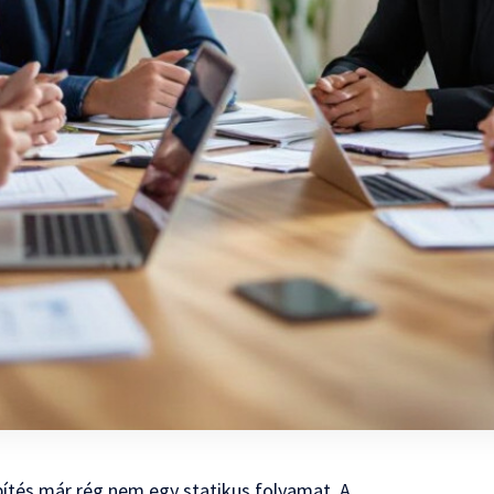
pítés már rég nem egy statikus folyamat. A