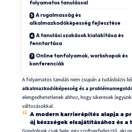
folyamatos tanulással
A rugalmasság és
alkalmazkodóképesség fejlesztése
A tanulási szokások kialakítása és
fenntartása
Online tanfolyamok, workshopok és
konferenciák
A folyamatos tanulás nem csupán a tudásbázis bő
alkalmazkodóképesség és a problémamegoldó 
elengedhetetlenek ahhoz, hogy sikeresek legyünk 
változásokkal.
A modern karrierépítés alapja a pr
új készségek elsajátításához és a 
Gondoljunk csak bele: egy szoftverfejlesztő, aki 