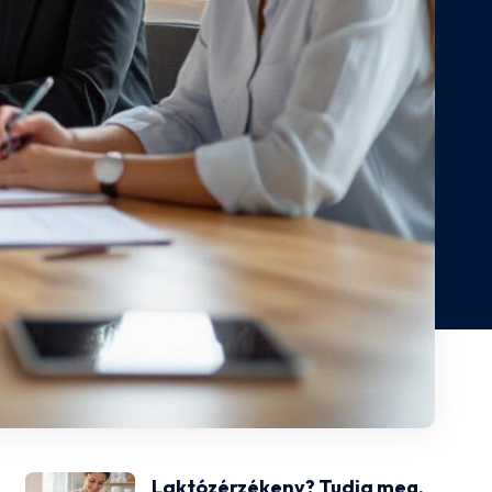
Laktózérzékeny? Tudja meg,