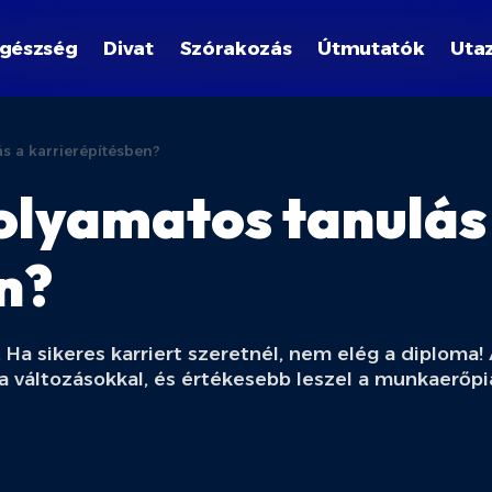
gészség
Divat
Szórakozás
Útmutatók
Uta
ás a karrierépítésben?
folyamatos tanulás
n?
 Ha sikeres karriert szeretnél, nem elég a diploma!
 a változásokkal, és értékesebb leszel a munkaerőpi