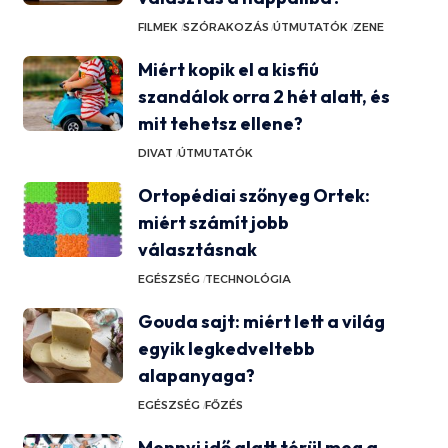
FILMEK
SZÓRAKOZÁS
ÚTMUTATÓK
ZENE
Miért kopik el a kisfiú
szandálok orra 2 hét alatt, és
mit tehetsz ellene?
DIVAT
ÚTMUTATÓK
Ortopédiai szőnyeg Ortek:
miért számít jobb
választásnak
EGÉSZSÉG
TECHNOLÓGIA
Gouda sajt: miért lett a világ
egyik legkedveltebb
alapanyaga?
EGÉSZSÉG
FŐZÉS
Mennyi idő alatt térül meg a