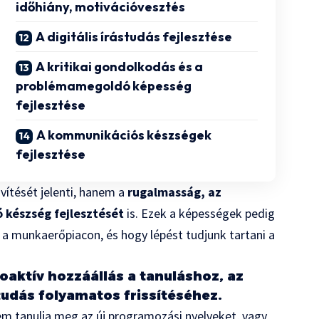
időhiány, motivációvesztés
A digitális írástudás fejlesztése
A kritikai gondolkodás és a
problémamegoldó képesség
fejlesztése
A kommunikációs készségek
fejlesztése
vítését jelenti, hanem a
rugalmasság, az
készség fejlesztését
is. Ezek a képességek pedig
a munkaerőpiacon, és hogy lépést tudjunk tartani a
oaktív hozzáállás a tanuláshoz, az
tudás folyamatos frissítéséhez.
nem tanulja meg az új programozási nyelveket, vagy