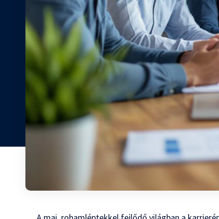
A mai, rohamléptekkel fejlődő világban a karrieré