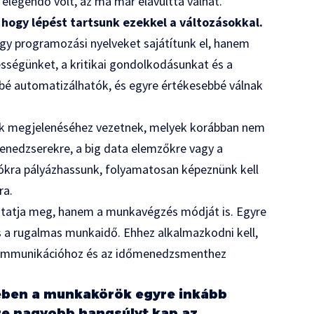
legendő volt, az ma már elavulttá válhat.
hogy lépést tartsunk ezekkel a változásokkal.
agy programozási nyelveket sajátítunk el, hanem
ességünket, a kritikai gondolkodásunkat és a
sbé automatizálhatók, és egyre értékesebbé válnak
ök megjelenéséhez vezetnek, melyek korábban nem
menedzserekre, a big data elemzőkre vagy a
iókra pályázhassunk, folyamatosan képeznünk kell
ra.
tatja meg, hanem a munkavégzés módját is. Egyre
s a rugalmas munkaidő. Ehhez alkalmazkodni kell,
a kommunikációhoz és az időmenedzsmenthez
tében a munkakörök egyre inkább
re nagyobb hangsúlyt kap az