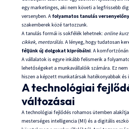
egy marketinges, aki nem követi a legfrissebb di
versenyben. A
folyamatos tanulás versenyelőny
szakemberek közé tartozzunk.
A tanulás formái is sokfélék lehetnek:
online kur
cikkek, mentorálás
. A lényeg, hogy tudatosan ker
féljünk új dolgokat kipróbálni
. A komfortzónán k
A vállalatok is egyre inkább felismerik a folyama
lehetőségeket a munkavállalóik számára. Ez nem 
hiszen a képzett munkatársak hatékonyabbak és 
A technológiai fejlő
változásai
A technológiai fejlődés rohamos ütemben alakítja
mesterséges intelligencia (MI) és a digitális esz