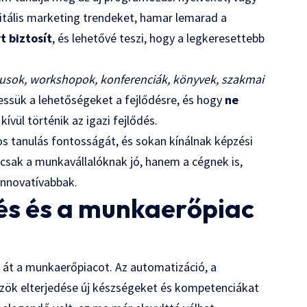
gitális marketing trendeket, hamar lemarad a
t biztosít
, és lehetővé teszi, hogy a legkeresettebb
zusok, workshopok, konferenciák, könyvek, szakmai
essük a lehetőségeket a fejlődésre, és hogy
ne
ívül történik az igazi fejlődés.
tos tanulás fontosságát, és sokan kínálnak képzési
csak a munkavállalóknak jó, hanem a cégnek is,
innovatívabbak.
dés és a munkaerőpiac
 át a munkaerőpiacot. Az automatizáció, a
közök elterjedése új készségeket és kompetenciákat