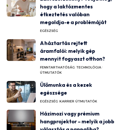
hogy a laktózmentes
étkeztetés valóban
megoldja-e a problémáját
EGÉSZSÉG
A háztartás rejtett
áramfalói: melyik gép
mennyit fogyaszt otthon?
FENNTARTHATÓSÁG
TECHNOLÓGIA
ÚTMUTATÓK
Ülőmunka és a kezek
egészsége
EGÉSZSÉG
KARRIER
ÚTMUTATÓK
Házimozi vagy prémium
hangprojektor – melyik a jobb
választás a nappaliba?