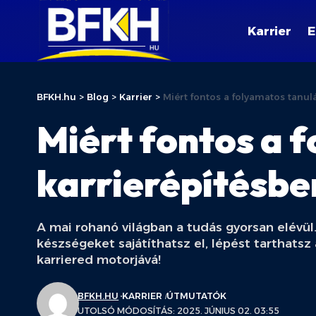
Karrier
E
BFKH.hu
>
Blog
>
Karrier
>
Miért fontos a folyamatos tanul
Miért fontos a 
karrierépítésbe
A mai rohanó világban a tudás gyorsan elévül.
készségeket sajátíthatsz el, lépést tarthatsz
karriered motorjává!
BFKH.HU
KARRIER
ÚTMUTATÓK
UTOLSÓ MÓDOSÍTÁS: 2025. JÚNIUS 02. 03:55