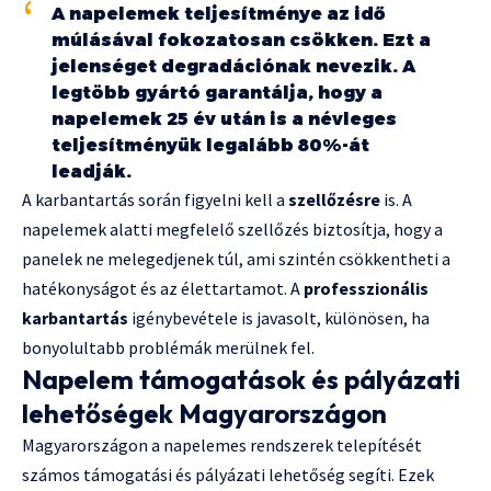
A napelemek teljesítménye az idő
múlásával fokozatosan csökken. Ezt a
jelenséget degradációnak nevezik. A
legtöbb gyártó garantálja, hogy a
napelemek 25 év után is a névleges
teljesítményük legalább 80%-át
leadják.
A karbantartás során figyelni kell a
szellőzésre
is. A
napelemek alatti megfelelő szellőzés biztosítja, hogy a
panelek ne melegedjenek túl, ami szintén csökkentheti a
hatékonyságot és az élettartamot. A
professzionális
karbantartás
igénybevétele is javasolt, különösen, ha
bonyolultabb problémák merülnek fel.
Napelem támogatások és pályázati
lehetőségek Magyarországon
Magyarországon a napelemes rendszerek telepítését
számos támogatási és pályázati lehetőség segíti. Ezek