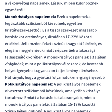
a vékonyréteg napelemek. Lássuk, miben különböznek
egymástól!
Monokristályos napelemek:
Ezek a napelemek a
legtisztább szilíciumból készülnek, egyetlen
kristályszerkezetből. Ez a tiszta szerkezet magasabb
hatásfokot eredményez, általában 17-22% közötti
értékkel. Jellemzően fekete színűek vagy sötétkékek, és
elegáns megjelenésük miatt népszerűek a lakossági
felhasználók körében. A monokristályos panelek általában
drágábbak
, mint a polikristályos változatok, de kevesebb
helyet igényelnek ugyanazon teljesítmény eléréséhez.
Hátrányuk, hogy a gyártási folyamatuk energiaigényesebb.
Polikristályos napelemek:
A polikristályos napelemek
olvasztott szilíciumból készülnek, amely több kristályt
tartalmaz. Emiatt a hatásfokuk alacsonyabb, mint a
monokristályos paneleké, általában 15-18% közötti.
Színük kékes, csillogó. A polikristályos napelemek