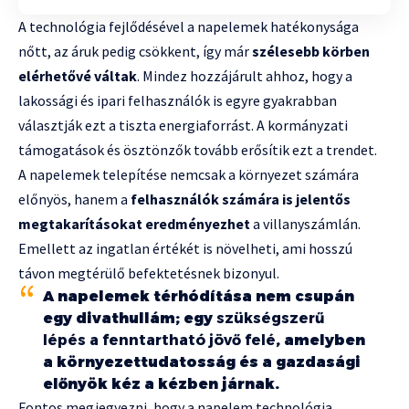
A technológia fejlődésével a napelemek hatékonysága
nőtt, az áruk pedig csökkent, így már
szélesebb körben
elérhetővé váltak
. Mindez hozzájárult ahhoz, hogy a
lakossági és ipari felhasználók is egyre gyakrabban
választják ezt a tiszta energiaforrást. A kormányzati
támogatások és ösztönzők tovább erősítik ezt a trendet.
A napelemek telepítése nemcsak a környezet számára
előnyös, hanem a
felhasználók számára is jelentős
megtakarításokat eredményezhet
a villanyszámlán.
Emellett az ingatlan értékét is növelheti, ami hosszú
távon megtérülő befektetésnek bizonyul.
A napelemek térhódítása nem csupán
egy divathullám; egy
szükségszerű
lépés a fenntartható jövő felé
, amelyben
a környezettudatosság és a gazdasági
előnyök kéz a kézben járnak.
Fontos megjegyezni, hogy a napelem technológia