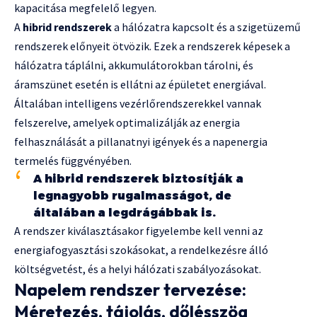
kapacitása megfelelő legyen.
A
hibrid rendszerek
a hálózatra kapcsolt és a szigetüzemű
rendszerek előnyeit ötvözik. Ezek a rendszerek képesek a
hálózatra táplálni, akkumulátorokban tárolni, és
áramszünet esetén is ellátni az épületet energiával.
Általában intelligens vezérlőrendszerekkel vannak
felszerelve, amelyek optimalizálják az energia
felhasználását a pillanatnyi igények és a napenergia
termelés függvényében.
A hibrid rendszerek biztosítják a
legnagyobb rugalmasságot, de
általában a legdrágábbak is.
A rendszer kiválasztásakor figyelembe kell venni az
energiafogyasztási szokásokat, a rendelkezésre álló
költségvetést, és a helyi hálózati szabályozásokat.
Napelem rendszer tervezése:
Méretezés, tájolás, dőlésszög