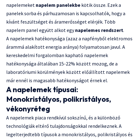
napelemeket
napelem panelekbe
kötik össze. Ezek a
panelek sorba és párhuzamosan is kapcsolhatók, hogy a
kívánt feszültséget és áramerősséget elérjék. Több
napelem panel együtt alkot egy
napelemes rendszert
.
A napelemek hatékonysága (azaz a napfényből elektromos
árammá alakított energia aránya) folyamatosan javul. A
kereskedelmi forgalomban kapható napelemek
hatékonysága általában 15-22% között mozog, de a
laboratóriumi körülmények között előállított napelemek
már ennél is magasabb hatékonyságot érnek el.
A napelemek típusai:
Monokristályos, polikristályos,
vékonyréteg
A napelemek piaca rendkívül sokszínű, és a különböző
technológiák eltérő tulajdonságokkal rendelkeznek. A
legelterjedtebb típusok a monokristályos, polikristályos és