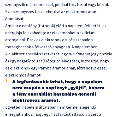
szennyezik más elemekkel, például foszforral vagy bórral.
Ez a szennyezés teszi lehetővé az elektromos áram
áramlását.
Amikor a napfény (fotonok) eléri a napelem felületét, az
energiája felszabadítja az elektronokat a szilícium
atomjaiból. Ezek az elektronok ezután szabadon
mozoghatnak a félvezető anyagban. A napelemben
kialakított speciális szerkezet, egy
p-n átmenet
(egy pozitív
és egy negatív töltésű réteg találkozása), biztosítja, hogy
az elektronok egy irányba áramoljanak, létrehozva ezzel
elektromos áramot.
A legfontosabb tehát, hogy a napelem
nem csupán a napfényt „gyűjti”, hanem
a fény energiáját használva generál
elektromos áramot.
Egyetlen napelem általában nem termel elegendő
energiát ahhoz, hogy egy háztartást ellásson. Ezért a