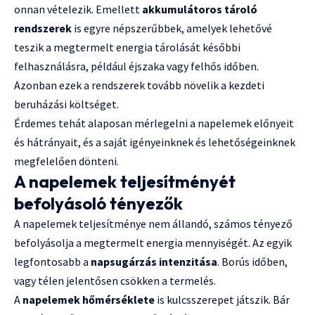
onnan vételezik. Emellett
akkumulátoros tároló
rendszerek
is egyre népszerűbbek, amelyek lehetővé
teszik a megtermelt energia tárolását későbbi
felhasználásra, például éjszaka vagy felhős időben.
Azonban ezek a rendszerek tovább növelik a kezdeti
beruházási költséget.
Érdemes tehát alaposan mérlegelni a napelemek előnyeit
és hátrányait, és a saját igényeinknek és lehetőségeinknek
megfelelően dönteni.
A napelemek teljesítményét
befolyásoló tényezők
A napelemek teljesítménye nem állandó, számos tényező
befolyásolja a megtermelt energia mennyiségét. Az egyik
legfontosabb a
napsugárzás intenzitása
. Borús időben,
vagy télen jelentősen csökken a termelés.
A
napelemek hőmérséklete
is kulcsszerepet játszik. Bár