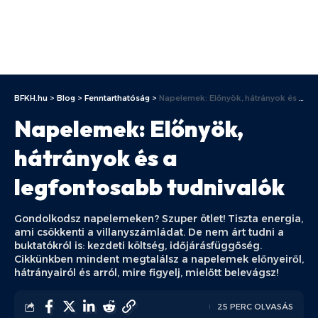
BFKH.hu
>
Blog
>
Fenntarthatóság
>
Napelemek: Előnyök, hátrányok és a legfontosabb tudnivalók
Napelemek: Előnyök,
hátrányok és a
legfontosabb tudnivalók
Gondolkodsz napelemeken? Szuper ötlet! Tiszta energia,
ami csökkenti a villanyszámládat. De nem árt tudni a
buktatókról is: kezdeti költség, időjárásfüggőség.
Cikkünkben mindent megtalálsz a napelemek előnyeiről,
hátrányairól és arról, mire figyelj, mielőtt belevágsz!
25 PERC OLVASÁS