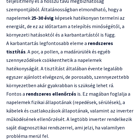
teljesítmény és a hosszú távú megbízhatóság
szempontjából. Általánosságban elmondható, hogy a
napelemek
25-30 évig
képesek hatékonyan termelni az
energiát, de ez az időtartam a telepítés minőségétől, a
környezeti hatásoktól és a karbantartástól is függ.
A karbantartás legfontosabb eleme a
rendszeres
tisztítás
. A por, a pollen, a madárürülék és egyéb
szennyeződések csökkenthetik a napelemek
hatékonyságát. A tisztítást általában évente legalább
egyszer ajánlott elvégezni, de porosabb, szennyezettebb
környezetben akár gyakrabban is szükség lehet rá.
Fontos a
rendszeres ellenőrzés
is. Ez magában foglalja a
napelemek fizikai állapotának (repedések, sérülések), a
kábelek és csatlakozások állapotának, valamint az inverter
működésének ellenőrzését. A legtöbb inverter rendelkezik
saját diagnosztikai rendszerrel, ami jelzi, ha valamilyen
probléma merül fel.