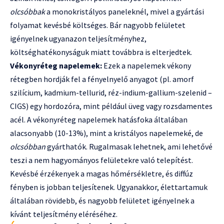
olcsóbbak
a monokristályos paneleknél, mivel a gyártási
folyamat kevésbé költséges. Bár nagyobb felületet
igényelnek ugyanazon teljesítményhez,
költséghatékonyságuk miatt továbbra is elterjedtek.
Vékonyréteg napelemek:
Ezek a napelemek vékony
rétegben hordják fel a fényelnyelő anyagot (pl. amorf
szilícium, kadmium-tellurid, réz-indium-gallium-szelenid –
CIGS) egy hordozóra, mint például üveg vagy rozsdamentes
acél. A vékonyréteg napelemek hatásfoka általában
alacsonyabb (10-13%), mint a kristályos napelemeké, de
olcsóbban
gyárthatók. Rugalmasak lehetnek, ami lehetővé
teszi a nem hagyományos felületekre való telepítést.
Kevésbé érzékenyek a magas hőmérsékletre, és diffúz
fényben is jobban teljesítenek. Ugyanakkor, élettartamuk
általában rövidebb, és nagyobb felületet igényelnek a
kívánt teljesítmény eléréséhez.