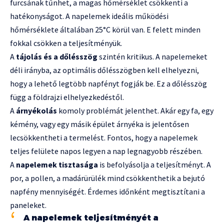
furcsának tűnhet, a magas hőmérséklet csökkenti a
hatékonyságot. A napelemek ideális működési
hőmérséklete általában 25°C körül van. E felett minden
fokkal csökken a teljesítményük.
A
tájolás és a dőlésszög
szintén kritikus. A napelemeket
déli irányba, az optimális dőlésszögben kell elhelyezni,
hogy a lehető legtöbb napfényt fogják be. Ez a dőlésszög
függ a földrajzi elhelyezkedéstől.
A
árnyékolás
komoly problémát jelenthet. Akár egy fa, egy
kémény, vagy egy másik épület árnyéka is jelentősen
lecsökkentheti a termelést. Fontos, hogy a napelemek
teljes felülete napos legyen a nap legnagyobb részében.
A
napelemek tisztasága
is befolyásolja a teljesítményt. A
por, a pollen, a madárürülék mind csökkenthetik a bejutó
napfény mennyiségét. Érdemes időnként megtisztítani a
paneleket.
A napelemek teljesítményét a