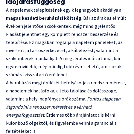
időjárásfüggőség
A napelemek telepítésének egyik legnagyobb akadálya a
magas kezdeti beruházási költség
. Bár az árak az elmúlt
években jelentősen csökkentek, még mindig jelentős
kiadást jelenthet egy komplett rendszer beszerzése és
telepítése. Ez magában foglalja a napelem paneleket, az
invertert, a tartószerkezetet, a kábelezést, valamint a
szakemberek munkadíját. A megtérülés időtartama, bár
egyre rövidebb, még mindig több évre tehető, ami sokak
számára visszatartó erő lehet.
A beruházás megtérülését befolyásolja a rendszer mérete,
a napelemek hatásfoka, a tető tájolása és dőlésszöge,
valamint a helyi napfényes órák száma.
Fontos alaposan
átgondolni a rendszer méretét és a várható
energiafogyasztást.
Érdemes több árajánlatot is kérni
különböző cégektől, és figyelembe venni a garanciális
feltételeket is.