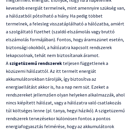
megtermelt energiát. Előnyük, hogy ha a napelemek
kevesebb energiát termelnek, mint amennyire szükség van,
a hálózatból pótolható a hiány. Ha pedig többet
termelnek, a felesleg visszatáplálható a hálózatba, amiért
a szolgáltató fizethet (szaldó elszámolás vagy bruttó
elszámolás formájában). Fontos, hogy áramszünet esetén,
biztonsági okokból, a hálózatra kapcsolt rendszerek
lekapcsolnak, tehát nem biztosítanak áramot.
A
szigetüzemű rendszerek
teljesen függetlenek a
közüzemi hálózattól. Az itt termelt energiát
akkumulátorokban tárolják, így biztosítva az
energiaellátást akkor is, ha a nap nem süt. Ezeket a
rendszereket jellemzően olyan helyeken alkalmazzák, ahol
nincs kiépített hálózat, vagy a hálózatra való csatlakozás
túl költséges lenne (pl. tanya, hegyi házikó). A szigetüzemű
rendszerek tervezésekor különösen fontos a pontos
energiafogyasztás felmérése, hogy az akkumulátorok