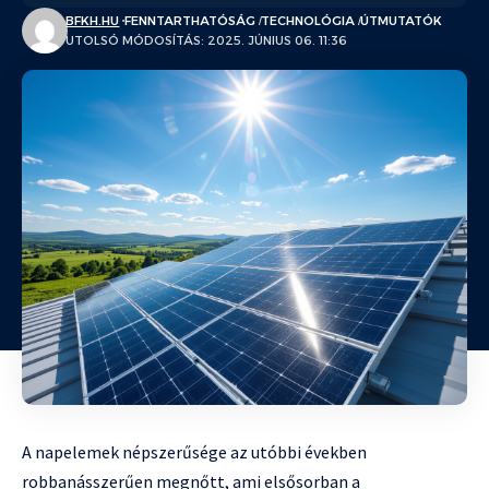
BFKH.HU
FENNTARTHATÓSÁG
TECHNOLÓGIA
ÚTMUTATÓK
UTOLSÓ MÓDOSÍTÁS: 2025. JÚNIUS 06. 11:36
A napelemek népszerűsége az utóbbi években
robbanásszerűen megnőtt, ami elsősorban a