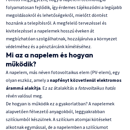
folyamatosan fejlődik, így érdemes tájékozódni a legújabb
megoldásokról és lehetőségekről, mielőtt döntést
hoznánk a telepítésről. A megfelelő tervezéssel és
kivitelezéssel a napelemek hosszú éveken át
megbízhatóan szolgálhatnak, hozzájárulva a környezet
védelméhez és a pénztárcánk kíméléséhez.
Mi az a napelem és hogyan
működik?
A napelem, más néven fotovoltaikus elem (PV-elem), egy
olyan eszköz, amely a
napfényt közvetlenül elektromos
árammá alakítja
. Ez az átalakítás a
fotovoltaikus hatás
révén valósul meg.
De hogyan is működik ez a gyakorlatban? A napelemek
alapvetően félvezető anyagokból, leggyakrabban
szilíciumból készülnek. A szilícium atomjai kötéseket
alkotnak egymással, de a napelemben a szilíciumot