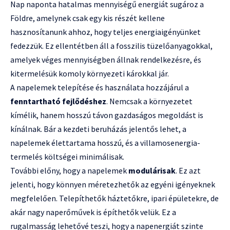
Nap naponta hatalmas mennyiségű energiát sugároz a
Földre, amelynek csak egy kis részét kellene
hasznosítanunk ahhoz, hogy teljes energiaigényünket
fedezzük. Ez ellentétben áll a fosszilis tüzelőanyagokkal,
amelyek véges mennyiségben állnak rendelkezésre, és
kitermelésük komoly környezeti károkkal jár.
A napelemek telepítése és használata hozzájárul a
fenntartható fejlődéshez
. Nemcsak a környezetet
kímélik, hanem hosszú távon gazdaságos megoldást is
kínálnak. Bár a kezdeti beruházás jelentős lehet, a
napelemek élettartama hosszú, és a villamosenergia-
termelés költségei minimálisak.
További előny, hogy a napelemek
modulárisak
. Ez azt
jelenti, hogy könnyen méretezhetők az egyéni igényeknek
megfelelően. Telepíthetők háztetőkre, ipari épületekre, de
akár nagy naperőművek is építhetők velük. Ez a
rugalmasság lehetővé teszi, hogy a napenergiát szinte