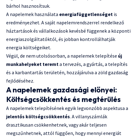
bárhol hasznosítsuk.
A napelemek használata
energiafüggetlenséget
is
eredményezhet. A saját napelemrendszerrel rendelkező
háztartások és vállalkozások kevésbé függenek a központi
energiaszolgáltatóktól, és jobban kontrollálhatják
energia költségeiket.
Végül, de nem utolsósorban, a napelemek telepítése
új
munkahelyeket teremt
a tervezés, a gyártás, a telepítés
és a karbantartás területén, hozzájárulva a zöld gazdaság
fejlődéséhez.
A napelemek gazdasági előnyei:
Költségcsökkentés és megtérülés
A napelemek telepítésének egyik legvonzóbb aspektusa a
jelentős költségcsökkentés
. A villanyszámlák
drasztikusan csökkenhetnek, vagy akár teljesen
megszűnhetnek, attól függően, hogy mennyi energiát