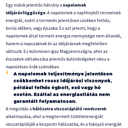
Egy másik jelentős hátrány a
napelemek
időjárásfüggősége
. A napelemek a napfényből termelnek
energiát, ezért a termelés jelentősen csökken felhős,
borús időben, vagy éjszaka. Ez azt jelenti, hogy a
napelemek által termelt energia mennyisége nem állandó,
hanem a napszaknak és az időjárásnak megfelelően
változik. Ez különösen igaz Magyarországra, ahol az
évszakok váltakozása jelentős különbségeket okoz a
napsütéses órák számában.
A napelemek teljesítménye jelentősen
csökkenhet rossz időjárási viszonyok,
például felhős égbolt, eső vagy hó
esetén. Ezáltal az energiaellátás nem
garantált folyamatosan.
A megoldás a
hálózatra visszatápláló rendszerek
alkalmazása, ahol a megtermelt többletenergiát
visszatáplálják a központi hálózatba, és a hiányzó energiát