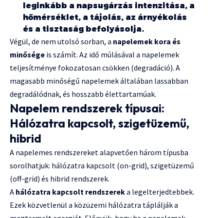
leginkább a napsugárzás intenzitása, a
hőmérséklet, a tájolás, az árnyékolás
és a tisztaság befolyásolja.
Végül, de nem utolsó sorban, a
napelemek kora és
minősége
is számít. Az idő múlásával a napelemek
teljesítménye fokozatosan csökken (degradáció). A
magasabb minőségű napelemek általában lassabban
degradálódnak, és hosszabb élettartamúak.
Napelem rendszerek típusai:
Hálózatra kapcsolt, szigetüzemű,
hibrid
A napelemes rendszereket alapvetően három típusba
sorolhatjuk: hálózatra kapcsolt (on-grid), szigetüzemű
(off-grid) és hibrid rendszerek.
A
hálózatra kapcsolt rendszerek
a legelterjedtebbek.
Ezek közvetlenül a közüzemi hálózatra táplálják a