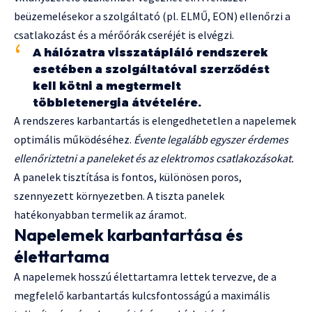
beüzemelésekor a szolgáltató (pl. ELMŰ, EON) ellenőrzi a
csatlakozást és a mérőórák cseréjét is elvégzi.
A hálózatra visszatápláló rendszerek
esetében a szolgáltatóval szerződést
kell kötni a megtermelt
többletenergia átvételére.
A rendszeres karbantartás is elengedhetetlen a napelemek
optimális működéséhez.
Évente legalább egyszer érdemes
ellenőriztetni a paneleket és az elektromos csatlakozásokat.
A panelek tisztítása is fontos, különösen poros,
szennyezett környezetben. A tiszta panelek
hatékonyabban termelik az áramot.
Napelemek karbantartása és
élettartama
A napelemek hosszú élettartamra lettek tervezve, de a
megfelelő karbantartás kulcsfontosságú a maximális