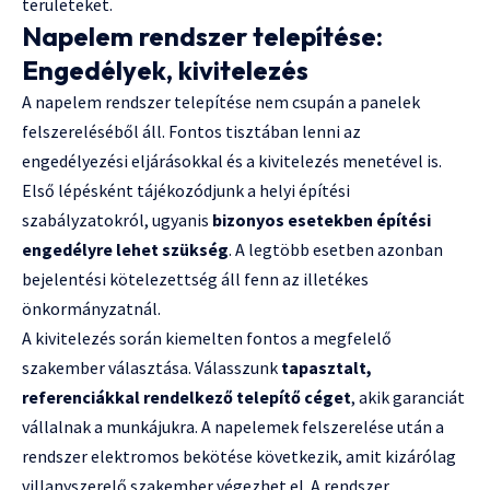
területeket.
Napelem rendszer telepítése:
Engedélyek, kivitelezés
A napelem rendszer telepítése nem csupán a panelek
felszereléséből áll. Fontos tisztában lenni az
engedélyezési eljárásokkal és a kivitelezés menetével is.
Első lépésként tájékozódjunk a helyi építési
szabályzatokról, ugyanis
bizonyos esetekben építési
engedélyre lehet szükség
. A legtöbb esetben azonban
bejelentési kötelezettség áll fenn az illetékes
önkormányzatnál.
A kivitelezés során kiemelten fontos a megfelelő
szakember választása. Válasszunk
tapasztalt,
referenciákkal rendelkező telepítő céget
, akik garanciát
vállalnak a munkájukra. A napelemek felszerelése után a
rendszer elektromos bekötése következik, amit kizárólag
villanyszerelő szakember végezhet el. A rendszer