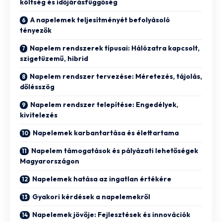
költség és időjárásfüggőség
A napelemek teljesítményét befolyásoló
tényezők
Napelem rendszerek típusai: Hálózatra kapcsolt,
szigetüzemű, hibrid
Napelem rendszer tervezése: Méretezés, tájolás,
dőlésszög
Napelem rendszer telepítése: Engedélyek,
kivitelezés
Napelemek karbantartása és élettartama
Napelem támogatások és pályázati lehetőségek
Magyarországon
Napelemek hatása az ingatlan értékére
Gyakori kérdések a napelemekről
Napelemek jövője: Fejlesztések és innovációk