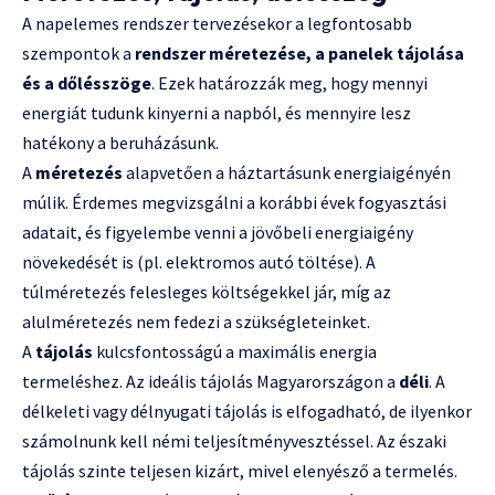
A napelemes rendszer tervezésekor a legfontosabb
szempontok a
rendszer méretezése, a panelek tájolása
és a dőlésszöge
. Ezek határozzák meg, hogy mennyi
energiát tudunk kinyerni a napból, és mennyire lesz
hatékony a beruházásunk.
A
méretezés
alapvetően a háztartásunk energiaigényén
múlik. Érdemes megvizsgálni a korábbi évek fogyasztási
adatait, és figyelembe venni a jövőbeli energiaigény
növekedését is (pl. elektromos autó töltése). A
túlméretezés felesleges költségekkel jár, míg az
alulméretezés nem fedezi a szükségleteinket.
A
tájolás
kulcsfontosságú a maximális energia
termeléshez. Az ideális tájolás Magyarországon a
déli
. A
délkeleti vagy délnyugati tájolás is elfogadható, de ilyenkor
számolnunk kell némi teljesítményvesztéssel. Az északi
tájolás szinte teljesen kizárt, mivel elenyésző a termelés.