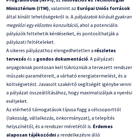
Minisztérium (ITM)
, valamint az
Európai Uniós források
által kínált lehetőségekről is. A
pályázatok kiírását gyakran
megelőzi egy előzetes konzultáció
, ahol a potenciális
pályázók feltehetik kérdéseiket, és pontosíthatják a
pályázati feltételeket.
A sikeres pályázathoz elengedhetetlen a
részletes
tervezés
és a
gondos dokumentáció
. A pályázati
anyagoknak pontosan kell tükrözniük a tervezett rendszer
műszaki paramétereit, a várható energiatermelést, és a
költségvetést. Javasolt szakértő segítségét igénybe venni
a pályázat összeállításához, hogy maximalizáljuk a nyerési
esélyeket.
Az elérhető támogatások típusa függ a célcsoporttól
(lakosság, vállalkozás, önkormányzat), a telepítés
helyszínétől, és a rendszer méretétől is.
Érdemes
alaposan tájékozódni
a rendelkezésre álló