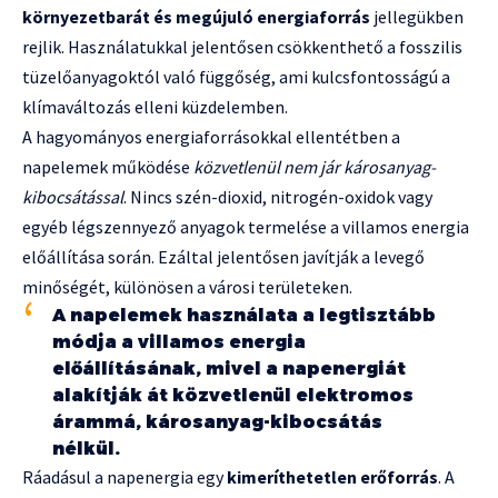
környezetbarát és megújuló energiaforrás
jellegükben
rejlik. Használatukkal jelentősen csökkenthető a fosszilis
tüzelőanyagoktól való függőség, ami kulcsfontosságú a
klímaváltozás elleni küzdelemben.
A hagyományos energiaforrásokkal ellentétben a
napelemek működése
közvetlenül nem jár károsanyag-
kibocsátással
. Nincs szén-dioxid, nitrogén-oxidok vagy
egyéb légszennyező anyagok termelése a villamos energia
előállítása során. Ezáltal jelentősen javítják a levegő
minőségét, különösen a városi területeken.
A napelemek használata a legtisztább
módja a villamos energia
előállításának, mivel a napenergiát
alakítják át közvetlenül elektromos
árammá, károsanyag-kibocsátás
nélkül.
Ráadásul a napenergia egy
kimeríthetetlen erőforrás
. A