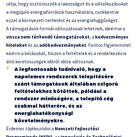
célja, hogy ösztönözzék a lakosságot és a vállalkozásokat
a megújuló energiaforrások használatára, csökkentve
ezzel a környezeti terhelést és az energiafüggőséget.
A támogatások formái változatosak lehetnek, ideértve a
vissza nem térítendő támogatásokat
, a
kedvezményes
hiteleket
és az
adókedvezményeket
. Fontos figyelemmel
kísérni a kiírásokat, hiszen a feltételek és a rendelkezésre
álló keretösszegek időről időre változnak.
A legfontosabb tudnivaló, hogy a
napelemes rendszerek telepítésére
szánt támogatások általában szigorú
feltételekhez kötöttek, például a
rendszer minőségére, a telepítő cég
szakmai hátterére, és az
energiahatékonysági
követelményekre.
Érdemes tájékozódni a
Nemzeti Fejlesztési
Programiroda (NFPI)
, az
Innovációs és Technológiai