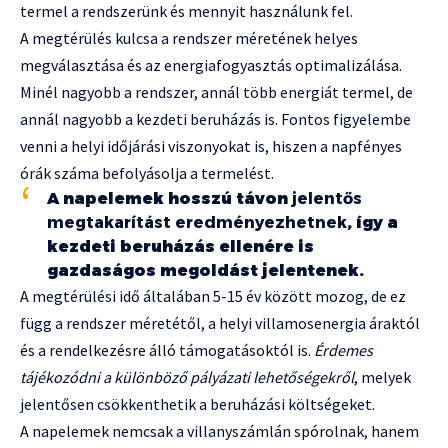
termel a rendszerünk és mennyit használunk fel.
A megtérülés kulcsa a rendszer méretének helyes
megválasztása és az energiafogyasztás optimalizálása.
Minél nagyobb a rendszer, annál több energiát termel, de
annál nagyobb a kezdeti beruházás is. Fontos figyelembe
venni a helyi időjárási viszonyokat is, hiszen a napfényes
órák száma befolyásolja a termelést.
A napelemek hosszú távon
jelentős
megtakarítást eredményezhetnek
, így a
kezdeti beruházás ellenére is
gazdaságos megoldást jelentenek.
A megtérülési idő általában 5-15 év között mozog, de ez
függ a rendszer méretétől, a helyi villamosenergia áraktól
és a rendelkezésre álló támogatásoktól is.
Érdemes
tájékozódni a különböző pályázati lehetőségekről
, melyek
jelentősen csökkenthetik a beruházási költségeket.
A napelemek nemcsak a villanyszámlán spórolnak, hanem