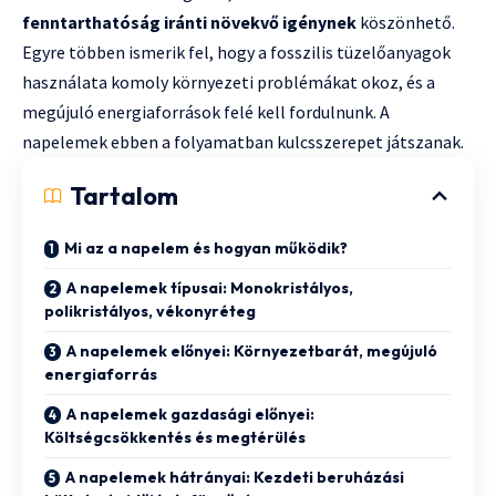
fenntarthatóság iránti növekvő igénynek
köszönhető.
Egyre többen ismerik fel, hogy a fosszilis tüzelőanyagok
használata komoly környezeti problémákat okoz, és a
megújuló energiaforrások felé kell fordulnunk. A
napelemek ebben a folyamatban kulcsszerepet játszanak.
Tartalom
Mi az a napelem és hogyan működik?
A napelemek típusai: Monokristályos,
polikristályos, vékonyréteg
A napelemek előnyei: Környezetbarát, megújuló
energiaforrás
A napelemek gazdasági előnyei:
Költségcsökkentés és megtérülés
A napelemek hátrányai: Kezdeti beruházási