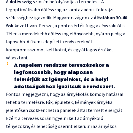
A
dőlésszög
szintén befolyásolja a termelést. A
legoptimálisabb dőlésszög az, ami az adott földrajzi
szélességhez igazodik. Magyarországon ez
általában 30-40
fok
között van. Persze, a pontos érték függ az évszaktól is.
Télen a meredekebb dőlésszög előnyösebb, nyáron pedig a
laposabb. A fixen telepített rendszereknél
kompromisszumot kell kötni, és egy átlagos értéket
választani.
A napelem rendszer tervezésekor a
legfontosabb, hogy alaposan
felmérjük az igényeinket, és a helyi
adottságokhoz igazítsuk a rendszert.
Fontos megjegyezni, hogy az árnyékolás komoly hatással
lehet a termelésre. Fák, épületek, kémények árnyéka
jelentősen csökkentheti a panelek által termelt energiát.
Ezért a tervezés során figyelni kell az árnyékoló
tényezőkre, és lehetőség szerint elkerülni az árnyékos