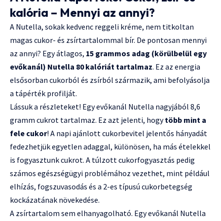
kalória – Mennyi az annyi?
A Nutella, sokak kedvenc reggeli kréme, nem titkoltan
magas cukor- és zsírtartalommal bír. De pontosan mennyi
az annyi? Egy átlagos,
15 grammos adag (körülbelül egy
evőkanál) Nutella 80 kalóriát tartalmaz
. Ez az energia
elsősorban cukorból és zsírból származik, ami befolyásolja
a tápérték profilját.
Lássuk a részleteket! Egy evőkanál Nutella nagyjából 8,6
gramm cukrot tartalmaz. Ez azt jelenti, hogy
több mint a
fele cukor
! A napi ajánlott cukorbevitel jelentős hányadát
fedezhetjük egyetlen adaggal, különösen, ha más ételekkel
is fogyasztunk cukrot. A túlzott cukorfogyasztás pedig
számos egészségügyi problémához vezethet, mint például
elhízás, fogszuvasodás és a 2-es típusú cukorbetegség
kockázatának növekedése.
A zsírtartalom sem elhanyagolható. Egy evőkanál Nutella