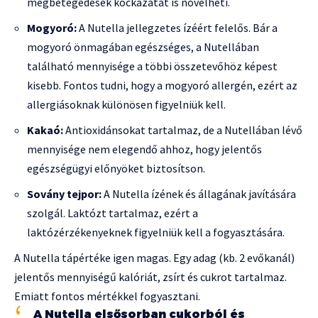
megbetegedések kockázatát is növelheti.
Mogyoró:
A Nutella jellegzetes ízéért felelős. Bár a
mogyoró önmagában egészséges, a Nutellában
található mennyisége a többi összetevőhöz képest
kisebb. Fontos tudni, hogy a mogyoró allergén, ezért az
allergiásoknak különösen figyelniük kell.
Kakaó:
Antioxidánsokat tartalmaz, de a Nutellában lévő
mennyisége nem elegendő ahhoz, hogy jelentős
egészségügyi előnyöket biztosítson.
Sovány tejpor:
A Nutella ízének és állagának javítására
szolgál. Laktózt tartalmaz, ezért a
laktózérzékenyeknek figyelniük kell a fogyasztására.
A Nutella tápértéke igen magas. Egy adag (kb. 2 evőkanál)
jelentős mennyiségű kalóriát, zsírt és cukrot tartalmaz.
Emiatt fontos mértékkel fogyasztani.
A Nutella elsősorban cukorból és