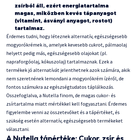
zsírból áll, ezért energiatartalma
magas, miközben kevés tápanyagot
(vitamint, ásványi anyagot, rostot)
tartalmaz.
Érdemes tudni, hogy léteznek alternatív, egészségesebb
mogyorókrémek is, amelyek kevesebb cukrot, pálmaolaj
helyett pedig más, egészségesebb olajokat (pl.
napraforgóolaj, kókuszolaj) tartalmaznak. Ezek a
termékek jó alternatívát jelenthetnek azok számára, akik
nem szeretnének lemondani a mogyorókrém ízéről, de
fontos számukra az egészségtudatos táplálkozás.
Összefoglalva, a Nutella finom, de magas cukor- és
zsírtartalma miatt mértékkel kell fogyasztani. Érdemes
figyelembe venni az összetevőket és a tápértéket, és
szükség esetén alternatív, egészségesebb termékeket
választani.
A Nutella tápértéke: Cukor, zsír és