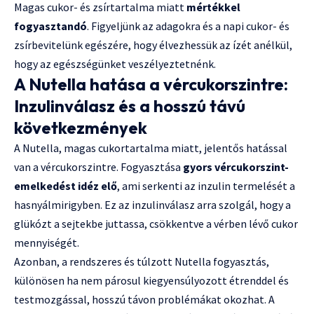
Magas cukor- és zsírtartalma miatt
mértékkel
fogyasztandó
. Figyeljünk az adagokra és a napi cukor- és
zsírbevitelünk egészére, hogy élvezhessük az ízét anélkül,
hogy az egészségünket veszélyeztetnénk.
A Nutella hatása a vércukorszintre:
Inzulinválasz és a hosszú távú
következmények
A Nutella, magas cukortartalma miatt, jelentős hatással
van a vércukorszintre. Fogyasztása
gyors vércukorszint-
emelkedést idéz elő
, ami serkenti az inzulin termelését a
hasnyálmirigyben. Ez az inzulinválasz arra szolgál, hogy a
glükózt a sejtekbe juttassa, csökkentve a vérben lévő cukor
mennyiségét.
Azonban, a rendszeres és túlzott Nutella fogyasztás,
különösen ha nem párosul kiegyensúlyozott étrenddel és
testmozgással, hosszú távon problémákat okozhat. A