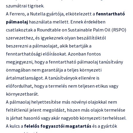
szumátrai tigrisek.
A Ferrero, a Nutella gyártója, elkötelezett a
fenntartható
pálmaolaj
használata mellett. Ennek érdekében
csatlakoztak a Roundtable on Sustainable Palm Oil (RSPO)
szervezethez, és igyekeznek olyan beszállítóktól
beszerezni a pálmaolajat, akik betartják a
fenntarthatósági előírásokat. Azonban fontos
megjegyezni, hogy a fenntartható pálmaolaj tanúsítvány
önmagában nem garantálja a teljes környezeti
ártalmatlanságot. A tanúsítványok ellenére is
előfordulhat, hogy a termelés nem teljesen etikus vagy
környezetbarát.
A pálmaolaj helyettesítése más növényi olajokkal nem
feltétlenül jelent megoldást, hiszen más olajok termelése
is járhat hasonló vagy akár nagyobb környezeti terheléssel.
A kulcs a
felelős fogyasztói magatartás
és a gyártók