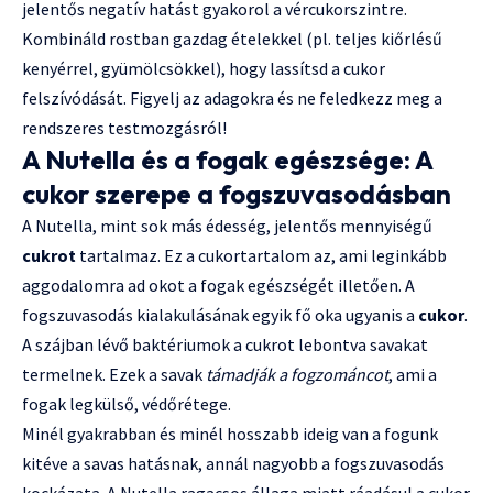
jelentős negatív hatást gyakorol a vércukorszintre.
Kombináld rostban gazdag ételekkel (pl. teljes kiőrlésű
kenyérrel, gyümölcsökkel), hogy lassítsd a cukor
felszívódását. Figyelj az adagokra és ne feledkezz meg a
rendszeres testmozgásról!
A Nutella és a fogak egészsége: A
cukor szerepe a fogszuvasodásban
A Nutella, mint sok más édesség, jelentős mennyiségű
cukrot
tartalmaz. Ez a cukortartalom az, ami leginkább
aggodalomra ad okot a fogak egészségét illetően. A
fogszuvasodás kialakulásának egyik fő oka ugyanis a
cukor
.
A szájban lévő baktériumok a cukrot lebontva savakat
termelnek. Ezek a savak
támadják a fogzománcot
, ami a
fogak legkülső, védőrétege.
Minél gyakrabban és minél hosszabb ideig van a fogunk
kitéve a savas hatásnak, annál nagyobb a fogszuvasodás
kockázata. A Nutella ragacsos állaga miatt ráadásul a cukor