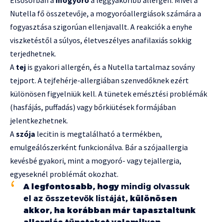
Nutella fő összetevője, a mogyoróallergiások számára a
fogyasztása szigorúan ellenjavallt. A reakciók a enyhe
viszketéstől a súlyos, életveszélyes anafilaxiás sokkig
terjedhetnek.
A
tej
is gyakori allergén, és a Nutella tartalmaz sovány
tejport. A tejfehérje-allergiában szenvedőknek ezért
különösen figyelniük kell. A tünetek emésztési problémák
(hasfájás, puffadás) vagy bőrkiütések formájában
jelentkezhetnek.
A
szója
lecitin is megtalálható a termékben,
emulgeálószerként funkcionálva. Bár a szójaallergia
kevésbé gyakori, mint a mogyoró- vagy tejallergia,
egyeseknél problémát okozhat.
A legfontosabb, hogy
mindig olvassuk
el az összetevők listáját
, különösen
akkor, ha korábban már tapasztaltunk