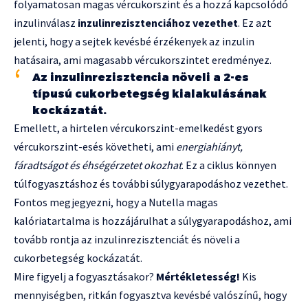
folyamatosan magas vércukorszint és a hozzá kapcsolódó
inzulinválasz
inzulinrezisztenciához vezethet
. Ez azt
jelenti, hogy a sejtek kevésbé érzékenyek az inzulin
hatásaira, ami magasabb vércukorszintet eredményez.
Az inzulinrezisztencia növeli a 2-es
típusú cukorbetegség kialakulásának
kockázatát.
Emellett, a hirtelen vércukorszint-emelkedést gyors
vércukorszint-esés követheti, ami
energiahiányt,
fáradtságot és éhségérzetet okozhat
. Ez a ciklus könnyen
túlfogyasztáshoz és további súlygyarapodáshoz vezethet.
Fontos megjegyezni, hogy a Nutella magas
kalóriatartalma is hozzájárulhat a súlygyarapodáshoz, ami
tovább rontja az inzulinrezisztenciát és növeli a
cukorbetegség kockázatát.
Mire figyelj a fogyasztásakor?
Mértékletesség!
Kis
mennyiségben, ritkán fogyasztva kevésbé valószínű, hogy