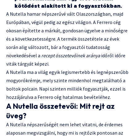
kötődést alakított ki a fogyasztókban.
A Nutella hamar népszerűvé vált Olaszországban, majd
Európában, végül pedig az egész világon. A Ferrero cég
okosan építette a márkát, gondosan ügyelve a minőségre
és a következetességre. A termék összetétele az évek
során alig változott, bár a fogyasztói tudatosság
növekedésével a
recept összetevőinek aránya
időről időre
viták tárgyát képezi.
A Nutella ma a világ egyik legismertebb és legnépszerűbb
mogyorókrémje, mely szinte mindenhol megtalálható a
boltok polcain. Napi szinten milliók fogyasztják, ezzel is
hozzájárulva a Ferrero cég hatalmas bevételéhez.
A Nutella összetevői: Mit rejt az
üveg?
A Nutella népszerűségét nem lehet vitatni, de érdemes
alaposan megvizsgálni, hogy mi is rejtőzik pontosan az