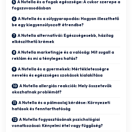
A Nutella és a fogak egészsége: A cukor szerepe a
fogszuvasodásban
A Nutella és a súlygyarapodás: Hogyan illeszthető
be egy kiegyensúlyozott étrendbe?
A Nutella alternatívái: Egészségesebb, házilag
elkészíthető krémek
A Nutella marketingje és a valóság: Mit sugall a
reklám és mi a tényleges hatás?
A Nutella és a gyermekek: Mértékletességre
nevelés és egészséges szokások kialakítása
A Nutella allergiás reakciók: Mely összetevők
okozhatnak problémát?
A Nutella és a pálmaolaj kérdése: Környezeti
hatások és fenntarthatóság
A Nutella fogyasztásának pszichológiai
vonatkozásai: Kényelmi étel vagy függőség?