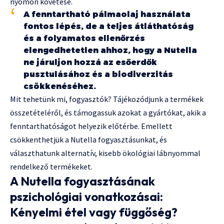
nyomon követése.
A fenntartható pálmaolaj használata
fontos lépés, de a teljes átláthatóság
és a folyamatos ellenőrzés
elengedhetetlen ahhoz, hogy a Nutella
ne járuljon hozzá az esőerdők
pusztulásához és a biodiverzitás
csökkenéséhez.
Mit tehetünk mi, fogyasztók? Tájékozódjunk a termékek
összetételéről, és támogassuk azokat a gyártókat, akik a
fenntarthatóságot helyezik előtérbe. Emellett
csökkenthetjük a Nutella fogyasztásunkat, és
választhatunk alternatív, kisebb ökológiai lábnyommal
rendelkező termékeket.
A Nutella fogyasztásának
pszichológiai vonatkozásai:
Kényelmi étel vagy függőség?