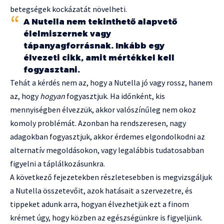
betegségek kockázatát növelheti.
A Nutella nem tekinthető alapvető
élelmiszernek vagy
tápanyagforrásnak. Inkább egy
élvezeti cikk, amit mértékkel kell
fogyasztani.
Tehát a kérdés nem az, hogy a Nutella jó vagy rossz, hanem
az, hogy
hogyan
fogyasztjuk. Ha időnként, kis
mennyiségben élvezzük, akkor valószínűleg nem okoz
komoly problémát. Azonban ha rendszeresen, nagy
adagokban fogyasztjuk, akkor érdemes elgondolkodni az
alternatív megoldásokon, vagy legalábbis tudatosabban
figyelni a táplálkozásunkra.
A következő fejezetekben részletesebben is megvizsgáljuk
a Nutella összetevőit, azok hatásait a szervezetre, és
tippeket adunk arra, hogyan élvezhetjük ezt a finom
krémet úgy, hogy közben az egészségünkre is figyeljünk.