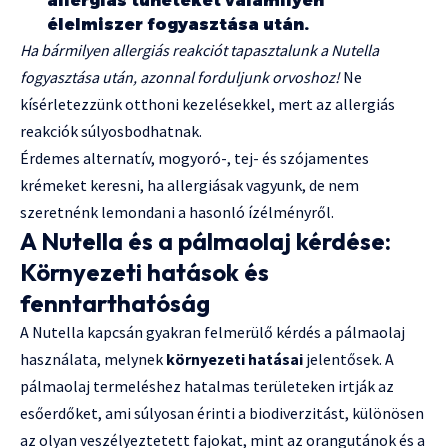
allergiás tüneteket valamilyen
élelmiszer fogyasztása után.
Ha bármilyen allergiás reakciót tapasztalunk a Nutella
fogyasztása után, azonnal forduljunk orvoshoz!
Ne
kísérletezzünk otthoni kezelésekkel, mert az allergiás
reakciók súlyosbodhatnak.
Érdemes alternatív, mogyoró-, tej- és szójamentes
krémeket keresni, ha allergiásak vagyunk, de nem
szeretnénk lemondani a hasonló ízélményről.
A Nutella és a pálmaolaj kérdése:
Környezeti hatások és
fenntarthatóság
A Nutella kapcsán gyakran felmerülő kérdés a pálmaolaj
használata, melynek
környezeti hatásai
jelentősek. A
pálmaolaj termeléshez hatalmas területeken irtják az
esőerdőket, ami súlyosan érinti a biodiverzitást, különösen
az olyan veszélyeztetett fajokat, mint az orangutánok és a