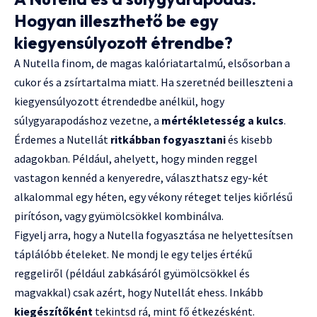
Hogyan illeszthető be egy
kiegyensúlyozott étrendbe?
A Nutella finom, de magas kalóriatartalmú, elsősorban a
cukor és a zsírtartalma miatt. Ha szeretnéd beilleszteni a
kiegyensúlyozott étrendedbe anélkül, hogy
súlygyarapodáshoz vezetne, a
mértékletesség a kulcs
.
Érdemes a Nutellát
ritkábban fogyasztani
és kisebb
adagokban. Például, ahelyett, hogy minden reggel
vastagon kennéd a kenyeredre, választhatsz egy-két
alkalommal egy héten, egy vékony réteget teljes kiőrlésű
pirítóson, vagy gyümölcsökkel kombinálva.
Figyelj arra, hogy a Nutella fogyasztása ne helyettesítsen
táplálóbb ételeket. Ne mondj le egy teljes értékű
reggeliről (például zabkásáról gyümölcsökkel és
magvakkal) csak azért, hogy Nutellát ehess. Inkább
kiegészítőként
tekintsd rá, mint fő étkezésként.