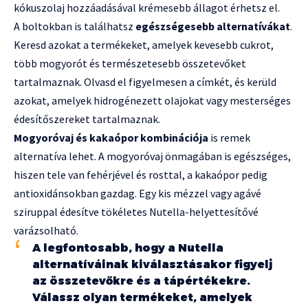
kókuszolaj hozzáadásával krémesebb állagot érhetsz el.
A boltokban is találhatsz
egészségesebb alternatívákat
.
Keresd azokat a termékeket, amelyek kevesebb cukrot,
több mogyorót és természetesebb összetevőket
tartalmaznak. Olvasd el figyelmesen a címkét, és kerüld
azokat, amelyek hidrogénezett olajokat vagy mesterséges
édesítőszereket tartalmaznak.
Mogyoróvaj és kakaópor kombinációja
is remek
alternatíva lehet. A mogyoróvaj önmagában is egészséges,
hiszen tele van fehérjével és rosttal, a kakaópor pedig
antioxidánsokban gazdag. Egy kis mézzel vagy agávé
sziruppal édesítve tökéletes Nutella-helyettesítővé
varázsolható.
A legfontosabb, hogy a Nutella
alternatíváinak kiválasztásakor figyelj
az összetevőkre és a tápértékekre.
Válassz olyan termékeket, amelyek