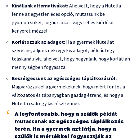
Kínáljunk alternatívákat:
Ahelyett, hogy a Nutella
lenne az egyetlen édes opció, mutassunk be
gyümölcsöket, joghurtokat, vagy teljes kiőrlésű
kenyeret mézzel.
Korlátozzuk az adagot:
Ha a gyermek Nutellát
szeretne, adjunk neki egy kis adagot, például egy
teáskanálnyit, ahelyett, hogy hagynánk, hogy korlátlan
mennyiségben fogyassza.
Beszélgessünk az egészséges táplálkozásról:
Magyarázzuk el a gyermekeknek, hogy miért fontos a
változatos és tápanyagban gazdag étrend, és hogy a
Nutella csak egy kis része ennek.
A legfontosabb, hogy a szülők
példát
mutassanak
az egészséges táplálkozás
terén. Ha a gyermek azt látja, hogy a
szülők is mértékkel fogyasztják az