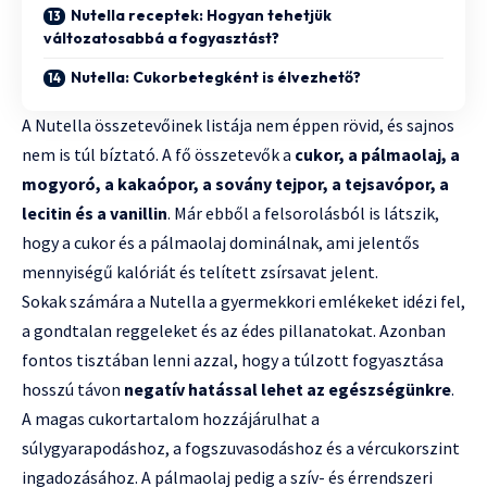
Nutella receptek: Hogyan tehetjük
változatosabbá a fogyasztást?
Nutella: Cukorbetegként is élvezhető?
A Nutella összetevőinek listája nem éppen rövid, és sajnos
nem is túl bíztató. A fő összetevők a
cukor, a pálmaolaj, a
mogyoró, a kakaópor, a sovány tejpor, a tejsavópor, a
lecitin és a vanillin
. Már ebből a felsorolásból is látszik,
hogy a cukor és a pálmaolaj dominálnak, ami jelentős
mennyiségű kalóriát és telített zsírsavat jelent.
Sokak számára a Nutella a gyermekkori emlékeket idézi fel,
a gondtalan reggeleket és az édes pillanatokat. Azonban
fontos tisztában lenni azzal, hogy a túlzott fogyasztása
hosszú távon
negatív hatással lehet az egészségünkre
.
A magas cukortartalom hozzájárulhat a
súlygyarapodáshoz, a fogszuvasodáshoz és a vércukorszint
ingadozásához. A pálmaolaj pedig a szív- és érrendszeri