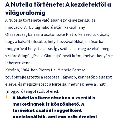
A Nutella története: A kezdetektől a
világuralomig
A Nutella története valójában egy kényszer szülte
innováció. A II. világháború utáni kakaóhiány
Olaszországban arra ösztönözte Pietro Ferrero cukrászt,
hogy a kakaót olcsóbb, helyi hozzávalókkal, elsősorban
mogyoróval helyettesítse. Így született meg az első, még
szilárd állagú, „Pasta Gianduja” nevű krém, melyet kenyérre
lehetett kenni.
Később, 1964-ben Pietro fia, Michele Ferrero
továbbfejlesztette a receptet, lágyabb, kenhetőbb állagot
elérve, és megszületett a
Nutella
, melynek neve a „nut”
(mogyoró) angol szóból ered.
A Nutella sikere részben a
zseniális
marketingnek
is köszönhető. A
terméket családi reggeliként
pozicionálták, ami egy erős érzelmi