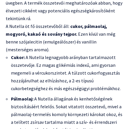
üvegben. A termék összetevői meghatározóak abban, hogy
élvezeti cikként vagy potenciális egészségkárosítóként
tekintünk rá.
A Nutella öt fő összetevőből áll:
cukor, pálmaolaj,
mogyoró, kakaó és sovány tejpor.
Ezen kívül van még
benne szójalecitin (emulgeálószer) és vanillin
(mesterséges aroma).
Cukor:
A Nutella legnagyobb arányban tartalmazott
összetevője. Ez magas glikémiás indexű, ami gyorsan
megemeli a vércukorszintet. A túlzott cukorfogyasztás
hozzájárulhat az elhízáshoz, a 2-es típusú
cukorbetegséghez és más egészségügyi problémákhoz.
Pálmaolaj:
A Nutella állagának és kenhetőségének
biztosításáért felelős. Sokat vitatott összetevő, mivel a
pálmaolaj-termelés komoly környezeti károkat okoz, és
a telített zsírsav tartalma miatt a szív- és érrendszeri