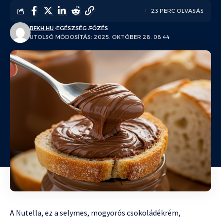
23 PERC OLVASÁS
BFKH.HU
EGÉSZSÉG
FŐZÉS
UTOLSÓ MÓDOSÍTÁS: 2025. OKTÓBER 28. 08:44
A Nutella, ez a selymes, mogyorós csokoládékrém,