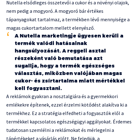
Nutella elsődleges összetevői a cukor és a növényi olajok,
nem pedig a mogyoró. A mogyoró bár értékes
tápanyagokat tartalmaz, a termékben lévő mennyisége a
magas cukortartalom mellett elenyésző.
A Nutella marketingje ügyesen kerüli a
termék valódi hatásainak
hangsúlyozását. A reggeli asztal
részeként való bemutatása azt
sugallja, hogy a termék egészséges
választás, miközben valójában magas
cukor- és zsírtartalma miatt mértékkel
kell fogyasztani.
A reklámok gyakran a nosztalgiára és a gyermekkori
emlékekre építenek, ezzel érzelmi kötődést alakítva ki a
termékhez. Ez a stratégia elfedheti a fogyasztók elől a
termékkel kapcsolatos egészségügyi aggályokat. Érdemes
tudatosan szemlélni a reklámokat és mérlegelni a
tápértékeket a vásárlás előtt. Ne feledjük, a