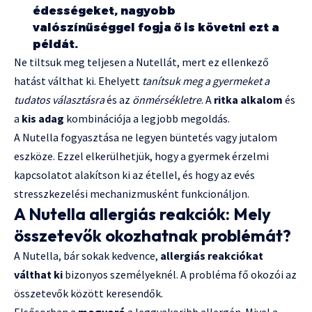
édességeket, nagyobb
valószínűséggel fogja ő is követni ezt a
példát.
Ne tiltsuk meg teljesen a Nutellát, mert ez ellenkező
hatást válthat ki. Ehelyett
tanítsuk meg a gyermeket a
tudatos választásra
és az
önmérsékletre
. A
ritka alkalom
és
a
kis adag
kombinációja a legjobb megoldás.
A Nutella fogyasztása ne legyen büntetés vagy jutalom
eszköze. Ezzel elkerülhetjük, hogy a gyermek érzelmi
kapcsolatot alakítson ki az étellel, és hogy az evés
stresszkezelési mechanizmusként funkcionáljon.
A Nutella allergiás reakciók: Mely
összetevők okozhatnak problémát?
A Nutella, bár sokak kedvence,
allergiás reakciókat
válthat ki
bizonyos személyeknél. A probléma fő okozói az
összetevők között keresendők.
Elsősorban a
mogyoró
a leggyakoribb allergén. Mivel a