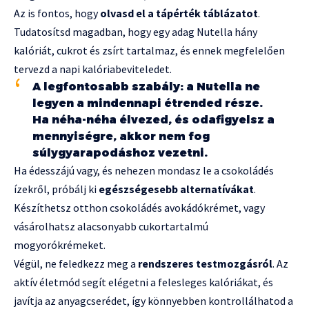
Az is fontos, hogy
olvasd el a tápérték táblázatot
.
Tudatosítsd magadban, hogy egy adag Nutella hány
kalóriát, cukrot és zsírt tartalmaz, és ennek megfelelően
tervezd a napi kalóriabeviteledet.
A legfontosabb szabály: a Nutella ne
legyen a mindennapi étrended része.
Ha néha-néha élvezed, és odafigyelsz a
mennyiségre, akkor nem fog
súlygyarapodáshoz vezetni.
Ha édesszájú vagy, és nehezen mondasz le a csokoládés
ízekről, próbálj ki
egészségesebb alternatívákat
.
Készíthetsz otthon csokoládés avokádókrémet, vagy
vásárolhatsz alacsonyabb cukortartalmú
mogyorókrémeket.
Végül, ne feledkezz meg a
rendszeres testmozgásról
. Az
aktív életmód segít elégetni a felesleges kalóriákat, és
javítja az anyagcserédet, így könnyebben kontrollálhatod a