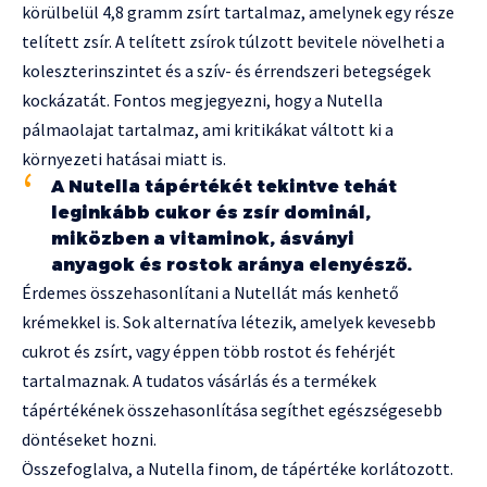
körülbelül 4,8 gramm zsírt tartalmaz, amelynek egy része
telített zsír. A telített zsírok túlzott bevitele növelheti a
koleszterinszintet és a szív- és érrendszeri betegségek
kockázatát. Fontos megjegyezni, hogy a Nutella
pálmaolajat tartalmaz, ami kritikákat váltott ki a
környezeti hatásai miatt is.
A Nutella tápértékét tekintve tehát
leginkább cukor és zsír dominál,
miközben a vitaminok, ásványi
anyagok és rostok aránya elenyésző.
Érdemes összehasonlítani a Nutellát más kenhető
krémekkel is. Sok alternatíva létezik, amelyek kevesebb
cukrot és zsírt, vagy éppen több rostot és fehérjét
tartalmaznak. A tudatos vásárlás és a termékek
tápértékének összehasonlítása segíthet egészségesebb
döntéseket hozni.
Összefoglalva, a Nutella finom, de tápértéke korlátozott.