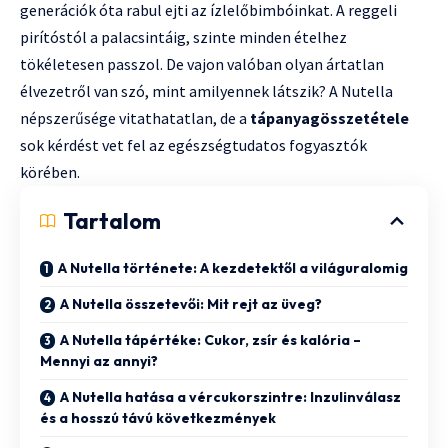
generációk óta rabul ejti az ízlelőbimbóinkat. A reggeli
pirítóstól a palacsintáig, szinte minden ételhez
tökéletesen passzol. De vajon valóban olyan ártatlan
élvezetről van szó, mint amilyennek látszik? A Nutella
népszerűsége vitathatatlan, de a
tápanyagösszetétele
sok kérdést vet fel az egészségtudatos fogyasztók
körében.
Tartalom
A Nutella története: A kezdetektől a világuralomig
A Nutella összetevői: Mit rejt az üveg?
A Nutella tápértéke: Cukor, zsír és kalória –
Mennyi az annyi?
A Nutella hatása a vércukorszintre: Inzulinválasz
és a hosszú távú következmények