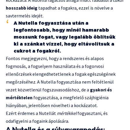
hosszabb ideig
tapadhat a fogakra, ezzel is növelve a
savtermelés idejét.
A Nutella fogyasztása után a
legfontosabb, hogy minél hamarabb
mossunk fogat, vagy legalább öblítsük
ki a szánkat vízzel, hogy eltávolítsuk a
cukrot a fogakról.
Fontos megjegyezni, hogy a rendszeres és alapos
fogmosás, a fogselyem használata és a fogorvosi
ellenőrzések elengedhetetlenek a fogak egészségének
megőrzéséhez. A Nutella fogyasztása nem feltétlenül
vezet közvetlenül fogszuvasodáshoz, de a
gyakori és
mértéktelen
fogyasztása, a megfelelő szájhigiénia
hiányában, jelentősen növelheti a kockázatot.
Ezért érdemes a Nutellát
mértékkel
fogyasztani, és
odafigyelni a fogaink ápolására.
A Nutella és a súlygyarapodás: