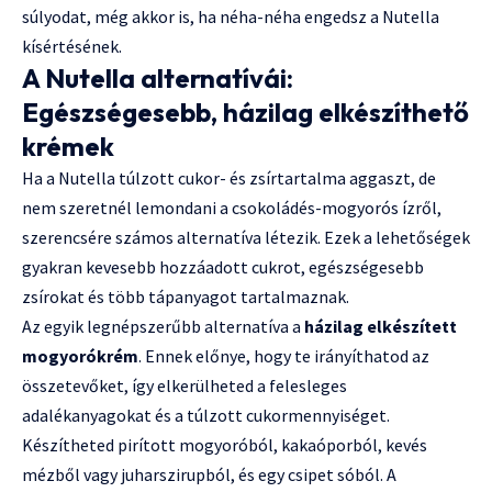
súlyodat, még akkor is, ha néha-néha engedsz a Nutella
kísértésének.
A Nutella alternatívái:
Egészségesebb, házilag elkészíthető
krémek
Ha a Nutella túlzott cukor- és zsírtartalma aggaszt, de
nem szeretnél lemondani a csokoládés-mogyorós ízről,
szerencsére számos alternatíva létezik. Ezek a lehetőségek
gyakran kevesebb hozzáadott cukrot, egészségesebb
zsírokat és több tápanyagot tartalmaznak.
Az egyik legnépszerűbb alternatíva a
házilag elkészített
mogyorókrém
. Ennek előnye, hogy te irányíthatod az
összetevőket, így elkerülheted a felesleges
adalékanyagokat és a túlzott cukormennyiséget.
Készítheted pirított mogyoróból, kakaóporból, kevés
mézből vagy juharszirupból, és egy csipet sóból. A