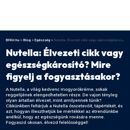
BFKH.hu
>
Blog
>
Egészség
>
Nutella: Élvezeti cikk vagy egészségkárosító? Mire figyelj a fogyasztásakor?
Nutella: Élvezeti cikk vagy
egészségkárosító? Mire
figyelj a fogyasztásakor?
A Nutella, a világ kedvenc mogyorókréme, sokak
reggelijének elengedhetetlen része. De vajon tényleg
olyan ártatlan élvezet, mint amilyennek tűnik?
Cikkünkben feltárjuk a Nutella összetevőit, tápértékét, és
azt, hogyan illeszthetjük be mértékkel az étrendünkbe
anélkül, hogy az egészségünk rovására menne.
Fogyaszd okosan, élvezd felelősséggel!