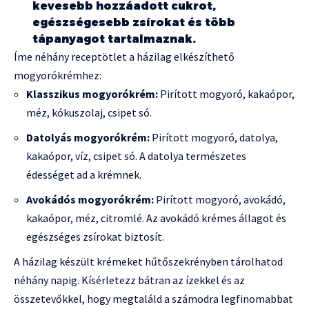
kevesebb hozzáadott cukrot,
egészségesebb zsírokat és több
tápanyagot tartalmaznak.
Íme néhány receptötlet a házilag elkészíthető
mogyorókrémhez:
Klasszikus mogyorókrém:
Pirított mogyoró, kakaópor,
méz, kókuszolaj, csipet só.
Datolyás mogyorókrém:
Pirított mogyoró, datolya,
kakaópor, víz, csipet só. A datolya természetes
édességet ad a krémnek.
Avokádós mogyorókrém:
Pirított mogyoró, avokádó,
kakaópor, méz, citromlé. Az avokádó krémes állagot és
egészséges zsírokat biztosít.
A házilag készült krémeket hűtőszekrényben tárolhatod
néhány napig. Kísérletezz bátran az ízekkel és az
összetevőkkel, hogy megtaláld a számodra legfinomabbat