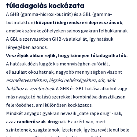
túladagolás kockázata
A GHB (gamma-hidroxi-butirát) és a GBL (gamma-
butirolakton)
központi idegrendszeri depresszánsok
,
amelyek szórakozóhelyeken sajnos gyakran felbukkannak.
A GBL a szervezetben GHB-vá alakul át, így hatásuk
lényegében azonos.
Veszélyük abban rejlik, hogy könnyen túladagolhatók.
A hatásuk dózisfüggő: kis mennyiségben eufóriát,
ellazulást okozhatnak, nagyobb mennyiségben viszont
eszméletvesztéshez, légzési nehézségekhez, sőt, akár
halálhoz is vezethetnek
. A GHB és GBL hatása alkohol vagy
más nyugtató hatású szerekkel kombinálva drasztikusan
felerősödhet, ami különösen kockázatos.
Mindkét anyagot gyakran nevezik „date rape drug”-nak,
azaz
randierőszak-drog
nak. Ez azért van, mert
színtelenek, szagtalanok, íztelenek, így észrevétlenül bele