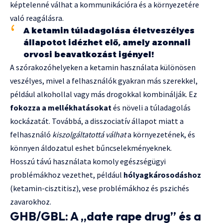
képtelenné válhat a kommunikációra és a környezetére
való reagálásra.
A ketamin túladagolása életveszélyes
állapotot idézhet elő, amely azonnali
orvosi beavatkozást igényel!
A szórakozóhelyeken a ketamin használata különösen
veszélyes, mivel a felhasználók gyakran más szerekkel,
például alkohollal vagy más drogokkal kombinálják. Ez
fokozza a mellékhatásokat
és növeli a túladagolás
kockázatát. Továbbá, a disszociatív állapot miatt a
felhasználó
kiszolgáltatottá válhat
a környezetének, és
könnyen áldozatul eshet bűncselekményeknek.
Hosszú távú használata komoly egészségügyi
problémákhoz vezethet, például
hólyagkárosodáshoz
(ketamin-cisztitisz), vese problémákhoz és pszichés
zavarokhoz.
GHB/GBL: A „date rape drug” és a