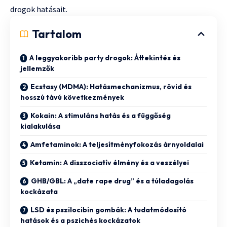
drogok hatásait.
Tartalom
A leggyakoribb party drogok: Áttekintés és
jellemzők
Ecstasy (MDMA): Hatásmechanizmus, rövid és
hosszú távú következmények
Kokain: A stimuláns hatás és a függőség
kialakulása
Amfetaminok: A teljesítményfokozás árnyoldalai
Ketamin: A disszociatív élmény és a veszélyei
GHB/GBL: A „date rape drug” és a túladagolás
kockázata
LSD és pszilocibin gombák: A tudatmódosító
hatások és a pszichés kockázatok