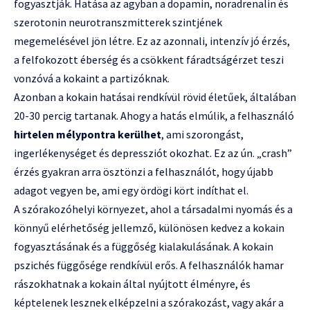
fogyasztják. Hatása az agyban a dopamin, noradrenalin és
szerotonin neurotranszmitterek szintjének
megemelésével jön létre. Ez az azonnali, intenzív jó érzés,
a felfokozott éberség és a csökkent fáradtságérzet teszi
vonzóvá a kokaint a partizóknak.
Azonban a kokain hatásai rendkívül rövid életűek, általában
20-30 percig tartanak. Ahogy a hatás elmúlik, a felhasználó
hirtelen mélypontra kerülhet
, ami szorongást,
ingerlékenységet és depressziót okozhat. Ez az ún. „crash”
érzés gyakran arra ösztönzi a felhasználót, hogy újabb
adagot vegyen be, ami egy ördögi kört indíthat el.
A szórakozóhelyi környezet, ahol a társadalmi nyomás és a
könnyű elérhetőség jellemző, különösen kedvez a kokain
fogyasztásának és a függőség kialakulásának. A kokain
pszichés függősége rendkívül erős. A felhasználók hamar
rászokhatnak a kokain által nyújtott élményre, és
képtelenek lesznek elképzelni a szórakozást, vagy akár a