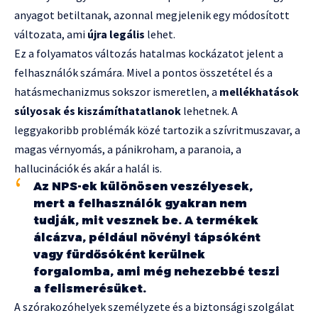
anyagot betiltanak, azonnal megjelenik egy módosított
változata, ami
újra legális
lehet.
Ez a folyamatos változás hatalmas kockázatot jelent a
felhasználók számára. Mivel a pontos összetétel és a
hatásmechanizmus sokszor ismeretlen, a
mellékhatások
súlyosak és kiszámíthatatlanok
lehetnek. A
leggyakoribb problémák közé tartozik a szívritmuszavar, a
magas vérnyomás, a pánikroham, a paranoia, a
hallucinációk és akár a halál is.
Az NPS-ek különösen veszélyesek,
mert a felhasználók gyakran nem
tudják, mit vesznek be. A termékek
álcázva, például növényi tápsóként
vagy fürdősóként kerülnek
forgalomba, ami még nehezebbé teszi
a felismerésüket.
A szórakozóhelyek személyzete és a biztonsági szolgálat