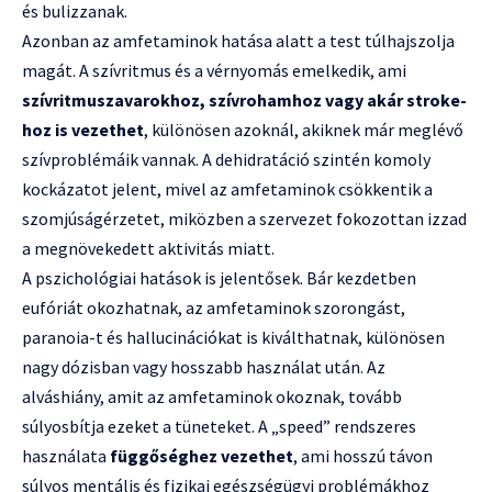
és bulizzanak.
Azonban az amfetaminok hatása alatt a test túlhajszolja
magát. A szívritmus és a vérnyomás emelkedik, ami
szívritmuszavarokhoz, szívrohamhoz vagy akár stroke-
hoz is vezethet
, különösen azoknál, akiknek már meglévő
szívproblémáik vannak. A dehidratáció szintén komoly
kockázatot jelent, mivel az amfetaminok csökkentik a
szomjúságérzetet, miközben a szervezet fokozottan izzad
a megnövekedett aktivitás miatt.
A pszichológiai hatások is jelentősek. Bár kezdetben
eufóriát okozhatnak, az amfetaminok szorongást,
paranoia-t és hallucinációkat is kiválthatnak, különösen
nagy dózisban vagy hosszabb használat után. Az
alváshiány, amit az amfetaminok okoznak, tovább
súlyosbítja ezeket a tüneteket. A „speed” rendszeres
használata
függőséghez vezethet
, ami hosszú távon
súlyos mentális és fizikai egészségügyi problémákhoz