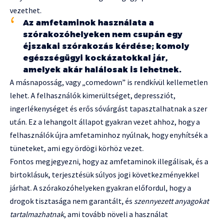
vezethet.
Az amfetaminok használata a
szórakozóhelyeken nem csupán egy
éjszakai szórakozás kérdése; komoly
egészségügyi kockázatokkal jár,
amelyek akár halálosak is lehetnek.
A másnaposság, vagy „comedown” is rendkívül kellemetlen
lehet. A felhasználók kimerültséget, depressziót,
ingerlékenységet és erős sóvárgást tapasztalhatnak a szer
után. Ez a lehangolt állapot gyakran vezet ahhoz, hogy a
felhasználók újra amfetaminhoz nyúlnak, hogy enyhítsék a
tüneteket, ami egy ördögi körhöz vezet.
Fontos megjegyezni, hogy az amfetaminok illegálisak, és a
birtoklásuk, terjesztésük súlyos jogi következményekkel
járhat. A szórakozóhelyeken gyakran előfordul, hogy a
drogok tisztasága nem garantált, és
szennyezett anyagokat
tartalmazhatnak
, ami tovább növeli a használat