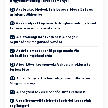
a figyelmetlenség következményei
A szórakozóhelyek felelőssége: Megelőzés és
ártalomcsökkentés
A személyzet képzése: A droghasználat jeleinek
felismerése és a beavatkozás
A biztonsági intézkedések: A drogok
bejutásának megakadályozása
Az ártalomcsökkentő programok: Víz
biztosítása, tájékoztatás
A jogi következmények: A drog birtoklása és
terjesztése
A drogfogyasztás büntetőjogi vonatkozásai
Magyarországon
A drogtesztek és a rendőri intézkedések
A segítségnyújtás lehetőségei: Hol keressünk
segítséget?