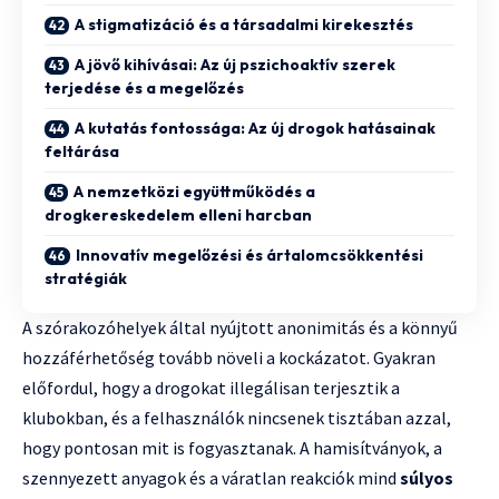
A stigmatizáció és a társadalmi kirekesztés
A jövő kihívásai: Az új pszichoaktív szerek
terjedése és a megelőzés
A kutatás fontossága: Az új drogok hatásainak
feltárása
A nemzetközi együttműködés a
drogkereskedelem elleni harcban
Innovatív megelőzési és ártalomcsökkentési
stratégiák
A szórakozóhelyek által nyújtott anonimitás és a könnyű
hozzáférhetőség tovább növeli a kockázatot. Gyakran
előfordul, hogy a drogokat illegálisan terjesztik a
klubokban, és a felhasználók nincsenek tisztában azzal,
hogy pontosan mit is fogyasztanak. A hamisítványok, a
szennyezett anyagok és a váratlan reakciók mind
súlyos