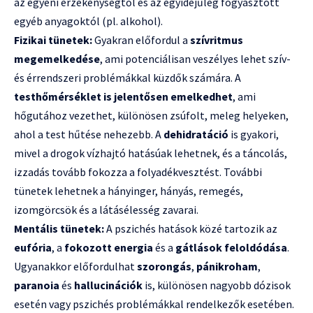
az egyéni érzékenységtől és az egyidejűleg fogyasztott
egyéb anyagoktól (pl. alkohol).
Fizikai tünetek:
Gyakran előfordul a
szívritmus
megemelkedése
, ami potenciálisan veszélyes lehet szív-
és érrendszeri problémákkal küzdők számára. A
testhőmérséklet is jelentősen emelkedhet
, ami
hőgutához vezethet, különösen zsúfolt, meleg helyeken,
ahol a test hűtése nehezebb. A
dehidratáció
is gyakori,
mivel a drogok vízhajtó hatásúak lehetnek, és a táncolás,
izzadás tovább fokozza a folyadékvesztést. További
tünetek lehetnek a hányinger, hányás, remegés,
izomgörcsök és a látásélesség zavarai.
Mentális tünetek:
A pszichés hatások közé tartozik az
eufória
, a
fokozott energia
és a
gátlások feloldódása
.
Ugyanakkor előfordulhat
szorongás
,
pánikroham
,
paranoia
és
hallucinációk
is, különösen nagyobb dózisok
esetén vagy pszichés problémákkal rendelkezők esetében.