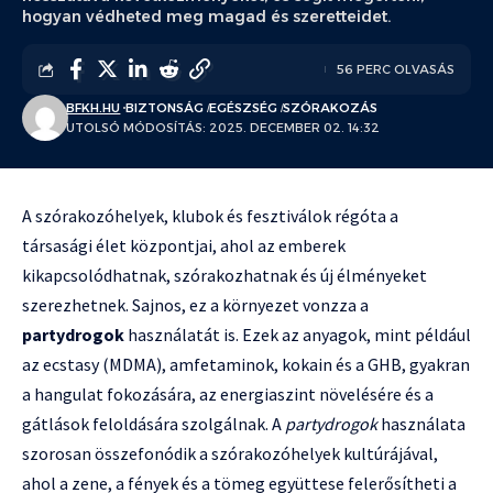
hogyan védheted meg magad és szeretteidet.
56 PERC OLVASÁS
BFKH.HU
BIZTONSÁG
EGÉSZSÉG
SZÓRAKOZÁS
UTOLSÓ MÓDOSÍTÁS: 2025. DECEMBER 02. 14:32
A szórakozóhelyek, klubok és fesztiválok régóta a
társasági élet központjai, ahol az emberek
kikapcsolódhatnak, szórakozhatnak és új élményeket
szerezhetnek. Sajnos, ez a környezet vonzza a
partydrogok
használatát is. Ezek az anyagok, mint például
az ecstasy (MDMA), amfetaminok, kokain és a GHB, gyakran
a hangulat fokozására, az energiaszint növelésére és a
gátlások feloldására szolgálnak. A
partydrogok
használata
szorosan összefonódik a szórakozóhelyek kultúrájával,
ahol a zene, a fények és a tömeg együttese felerősítheti a