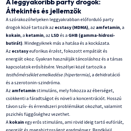
A leggyakoribb party drogok:
Áttekintés és jellemzők
A szórakozóhelyeken leggyakrabban előforduló party
drogok közé tartozik az
ecstasy (MDMA)
, az
amfetamin
, a
kokain
, a
ketamin
, az
LSD
és a
GHB (gamma-hidroxi-
butirát)
. Mindegyiknek más a hatása és a kockázata.
Az
ecstasy
euforikus érzést, fokozott empátiát és
energiát okoz. Gyakran használják táncoláshoz és a társas
kapcsolatok erősítésére. Veszélyei közé tartozik a
testhőmérséklet emelkedése (hipertermia)
, a dehidratáció
és a szerotonin-szindróma.
Az
amfetamin
stimuláns, mely fokozza az éberséget,
csökkenti a fáradtságot és növeli a koncentrációt. Hosszú
távon szív- és érrendszeri problémákat okozhat, valamint
pszichés függőséghez vezethet.
A
kokain
egy erős stimuláns, ami rövid ideig tartó eufóriát,
energiát és magabiztosságot eredményez. Rendkívül