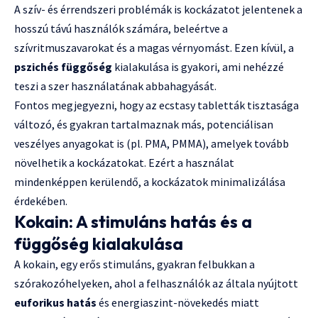
A szív- és érrendszeri problémák is kockázatot jelentenek a
hosszú távú használók számára, beleértve a
szívritmuszavarokat és a magas vérnyomást. Ezen kívül, a
pszichés függőség
kialakulása is gyakori, ami nehézzé
teszi a szer használatának abbahagyását.
Fontos megjegyezni, hogy az ecstasy tabletták tisztasága
változó, és gyakran tartalmaznak más, potenciálisan
veszélyes anyagokat is (pl. PMA, PMMA), amelyek tovább
növelhetik a kockázatokat. Ezért a használat
mindenképpen kerülendő, a kockázatok minimalizálása
érdekében.
Kokain: A stimuláns hatás és a
függőség kialakulása
A kokain, egy erős stimuláns, gyakran felbukkan a
szórakozóhelyeken, ahol a felhasználók az általa nyújtott
euforikus hatás
és energiaszint-növekedés miatt