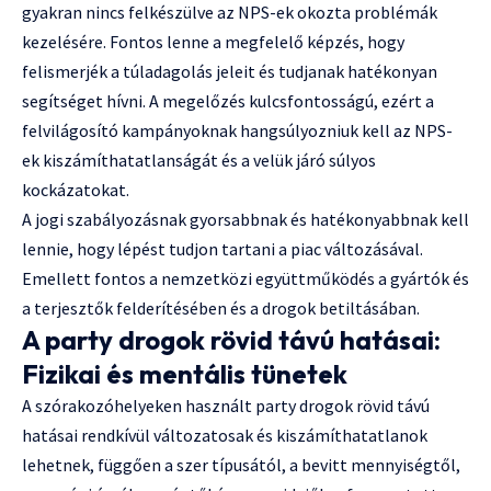
gyakran nincs felkészülve az NPS-ek okozta problémák
kezelésére. Fontos lenne a megfelelő képzés, hogy
felismerjék a túladagolás jeleit és tudjanak hatékonyan
segítséget hívni. A megelőzés kulcsfontosságú, ezért a
felvilágosító kampányoknak hangsúlyozniuk kell az NPS-
ek kiszámíthatatlanságát és a velük járó súlyos
kockázatokat.
A jogi szabályozásnak gyorsabbnak és hatékonyabbnak kell
lennie, hogy lépést tudjon tartani a piac változásával.
Emellett fontos a nemzetközi együttműködés a gyártók és
a terjesztők felderítésében és a drogok betiltásában.
A party drogok rövid távú hatásai:
Fizikai és mentális tünetek
A szórakozóhelyeken használt party drogok rövid távú
hatásai rendkívül változatosak és kiszámíthatatlanok
lehetnek, függően a szer típusától, a bevitt mennyiségtől,