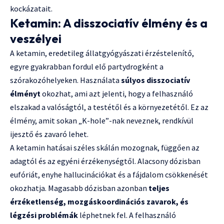
kockázatait.
Ketamin: A disszociatív élmény és a
veszélyei
A ketamin, eredetileg állatgyógyászati érzéstelenítő,
egyre gyakrabban fordul elő partydrogként a
szórakozóhelyeken. Használata
súlyos disszociatív
élményt
okozhat, ami azt jelenti, hogy a felhasználó
elszakad a valóságtól, a testétől és a környezetétől. Ez az
élmény, amit sokan „K-hole”-nak neveznek, rendkívül
ijesztő és zavaró lehet.
A ketamin hatásai széles skálán mozognak, függően az
adagtól és az egyéni érzékenységtől. Alacsony dózisban
eufóriát, enyhe hallucinációkat és a fájdalom csökkenését
okozhatja. Magasabb dózisban azonban
teljes
érzéketlenség, mozgáskoordinációs zavarok, és
légzési problémák
léphetnek fel. A felhasználó