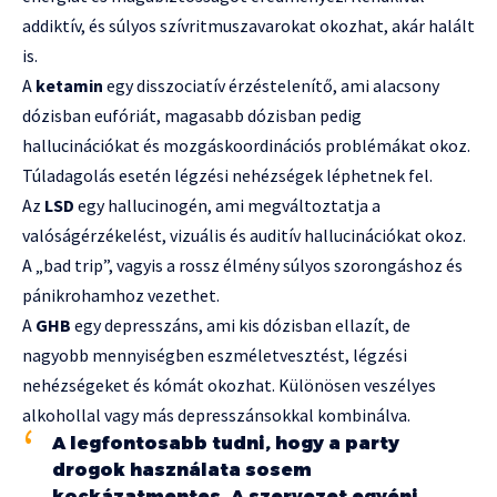
addiktív, és súlyos szívritmuszavarokat okozhat, akár halált
is.
A
ketamin
egy disszociatív érzéstelenítő, ami alacsony
dózisban eufóriát, magasabb dózisban pedig
hallucinációkat és mozgáskoordinációs problémákat okoz.
Túladagolás esetén légzési nehézségek léphetnek fel.
Az
LSD
egy hallucinogén, ami megváltoztatja a
valóságérzékelést, vizuális és auditív hallucinációkat okoz.
A „bad trip”, vagyis a rossz élmény súlyos szorongáshoz és
pánikrohamhoz vezethet.
A
GHB
egy depresszáns, ami kis dózisban ellazít, de
nagyobb mennyiségben eszméletvesztést, légzési
nehézségeket és kómát okozhat. Különösen veszélyes
alkohollal vagy más depresszánsokkal kombinálva.
A legfontosabb tudni, hogy a party
drogok használata sosem
kockázatmentes. A szervezet egyéni