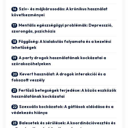
Szív- és májkárosodás: A krónikus használat
következményei
Mentális egészségügyi problémák: Depresszió,
szorongás, pszichózis
Függőség: A kialakulás folyamata és a kezelési
lehetőségek
A party drogok használatának kockázatai a
szórakozóhelyeken
Kevert használat: A drogok interakciói és a
fokozott veszély
Fertőző betegségek terjedése: A közös eszközök
használatának kockázatai
Szexuális kockázatok: A gátlások oldódása és a
védekezés hiánya
Balesetek és sérülések: A koordinációvesztés és