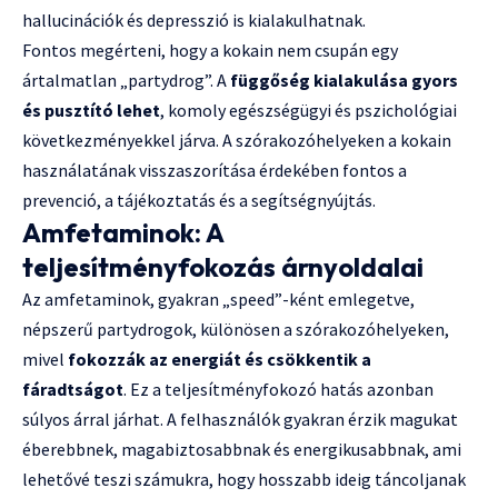
hallucinációk és depresszió is kialakulhatnak.
Fontos megérteni, hogy a kokain nem csupán egy
ártalmatlan „partydrog”. A
függőség kialakulása gyors
és pusztító lehet
, komoly egészségügyi és pszichológiai
következményekkel járva. A szórakozóhelyeken a kokain
használatának visszaszorítása érdekében fontos a
prevenció, a tájékoztatás és a segítségnyújtás.
Amfetaminok: A
teljesítményfokozás árnyoldalai
Az amfetaminok, gyakran „speed”-ként emlegetve,
népszerű partydrogok, különösen a szórakozóhelyeken,
mivel
fokozzák az energiát és csökkentik a
fáradtságot
. Ez a teljesítményfokozó hatás azonban
súlyos árral járhat. A felhasználók gyakran érzik magukat
éberebbnek, magabiztosabbnak és energikusabbnak, ami
lehetővé teszi számukra, hogy hosszabb ideig táncoljanak