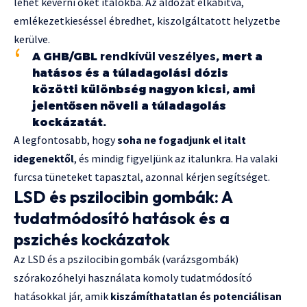
lehet keverni őket italokba. Az áldozat elkábítva,
emlékezetkieséssel ébredhet, kiszolgáltatott helyzetbe
kerülve.
A GHB/GBL
rendkívül veszélyes
, mert a
hatásos és a túladagolási dózis
közötti különbség nagyon kicsi, ami
jelentősen növeli a túladagolás
kockázatát.
A legfontosabb, hogy
soha ne fogadjunk el italt
idegenektől
, és mindig figyeljünk az italunkra. Ha valaki
furcsa tüneteket tapasztal, azonnal kérjen segítséget.
LSD és pszilocibin gombák: A
tudatmódosító hatások és a
pszichés kockázatok
Az LSD és a pszilocibin gombák (varázsgombák)
szórakozóhelyi használata komoly tudatmódosító
hatásokkal jár, amik
kiszámíthatatlan és potenciálisan