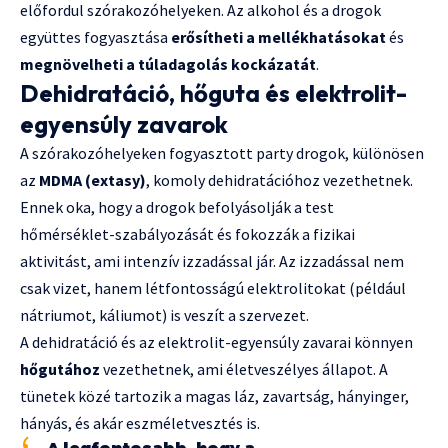
előfordul szórakozóhelyeken. Az alkohol és a drogok
együttes fogyasztása
erősítheti a mellékhatásokat
és
megnövelheti a túladagolás kockázatát
.
Dehidratáció, hőguta és elektrolit-
egyensúly zavarok
A szórakozóhelyeken fogyasztott party drogok, különösen
az
MDMA (extasy)
, komoly dehidratációhoz vezethetnek.
Ennek oka, hogy a drogok befolyásolják a test
hőmérséklet-szabályozását és fokozzák a fizikai
aktivitást, ami intenzív izzadással jár. Az izzadással nem
csak vizet, hanem létfontosságú elektrolitokat (például
nátriumot, káliumot) is veszít a szervezet.
A dehidratáció és az elektrolit-egyensúly zavarai könnyen
hőgutához
vezethetnek, ami életveszélyes állapot. A
tünetek közé tartozik a magas láz, zavartság, hányinger,
hányás, és akár eszméletvesztés is.