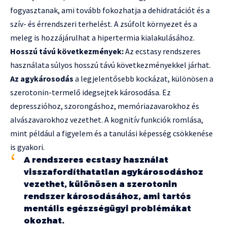
fogyasztanak, ami tovább fokozhatja a dehidratációt és a
szív- és érrendszeri terhelést. A zsúfolt környezet és a
meleg is hozzájárulhat a hipertermia kialakulásához.
Hosszú távú következmények:
Az ecstasy rendszeres
használata súlyos hosszú távú következményekkel járhat.
Az agykárosodás
a legjelentősebb kockázat, különösen a
szerotonin-termelő idegsejtek károsodása. Ez
depresszióhoz, szorongáshoz, memóriazavarokhoz és
alvászavarokhoz vezethet. A kognitív funkciók romlása,
mint például a figyelem és a tanulási képesség csökkenése
is gyakori.
A rendszeres ecstasy használat
visszafordíthatatlan agykárosodáshoz
vezethet, különösen a szerotonin
rendszer károsodásához, ami tartós
mentális egészségügyi problémákat
okozhat.