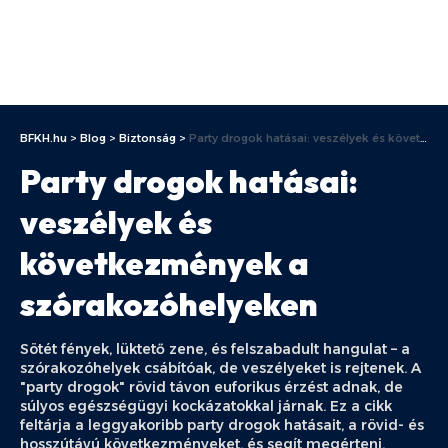
BFKH.hu
>
Blog
>
Biztonság
>
Party drogok hatásai: veszélyek és következmények a szórakozóhelyeken
Party drogok hatásai:
veszélyek és
következmények a
szórakozóhelyeken
Sötét fények, lüktető zene, és felszabadult hangulat – a
szórakozóhelyek csábítóak, de veszélyeket is rejtenek. A
"party drogok" rövid távon euforikus érzést adnak, de
súlyos egészségügyi kockázatokkal járnak. Ez a cikk
feltárja a leggyakoribb party drogok hatásait, a rövid- és
hosszútávú következményeket, és segít megérteni,