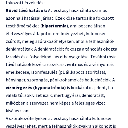
fokozott érzékelést.
Rövid távú hatások:
Az ecstasy használata számos
azonnali hatással járhat. Ezek közé tartozik a fokozott
testhőmérséklet (
hipertermia
), ami potenciálisan
életveszélyes állapotot eredményezhet, különösen
zsúfolt, meleg szórakozóhelyeken, ahol a felhasználók
dehidratáltak. A dehidratációt fokozza a táncolás okozta
izzadás és a folyadékpótlás elhanyagolása. További rövid
távú hatások közé tartozik a szívritmus és a vérnyomás
emelkedése, izomfeszülés (pl. állkapocs szorítása),
hányinger, szorongás, pánikrohamok és hallucinációk. A
vízmérgezés (hyponatrémia)
is kockázatot jelent, ha
valaki túl sok vizet iszik, mert úgy érzi, dehidratált,
miközben a szervezet nem képes a felesleges vizet
kiválasztani.
A szórakozóhelyeken az ecstasy használata különösen
veszélyes lehet, mert a felhasználók gyakran alkoholt is