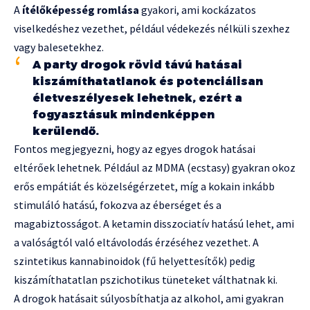
A
ítélőképesség romlása
gyakori, ami kockázatos
viselkedéshez vezethet, például védekezés nélküli szexhez
vagy balesetekhez.
A party drogok rövid távú hatásai
kiszámíthatatlanok és potenciálisan
életveszélyesek lehetnek, ezért a
fogyasztásuk mindenképpen
kerülendő.
Fontos megjegyezni, hogy az egyes drogok hatásai
eltérőek lehetnek. Például az MDMA (ecstasy) gyakran okoz
erős empátiát és közelségérzetet, míg a kokain inkább
stimuláló hatású, fokozva az éberséget és a
magabiztosságot. A ketamin disszociatív hatású lehet, ami
a valóságtól való eltávolodás érzéséhez vezethet. A
szintetikus kannabinoidok (fű helyettesítők) pedig
kiszámíthatatlan pszichotikus tüneteket válthatnak ki.
A drogok hatásait súlyosbíthatja az alkohol, ami gyakran