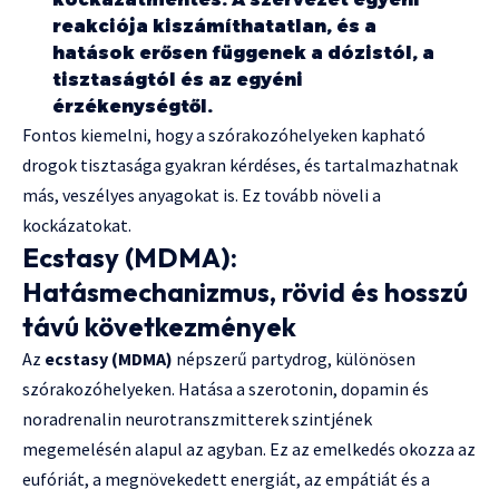
reakciója kiszámíthatatlan, és a
hatások erősen függenek a dózistól, a
tisztaságtól és az egyéni
érzékenységtől.
Fontos kiemelni, hogy a szórakozóhelyeken kapható
drogok tisztasága gyakran kérdéses, és tartalmazhatnak
más, veszélyes anyagokat is. Ez tovább növeli a
kockázatokat.
Ecstasy (MDMA):
Hatásmechanizmus, rövid és hosszú
távú következmények
Az
ecstasy (MDMA)
népszerű partydrog, különösen
szórakozóhelyeken. Hatása a szerotonin, dopamin és
noradrenalin neurotranszmitterek szintjének
megemelésén alapul az agyban. Ez az emelkedés okozza az
eufóriát, a megnövekedett energiát, az empátiát és a