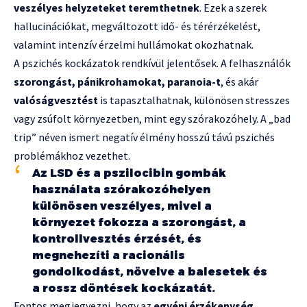
veszélyes helyzeteket teremthetnek
. Ezek a szerek
hallucinációkat, megváltozott idő- és térérzékelést,
valamint intenzív érzelmi hullámokat okozhatnak.
A pszichés kockázatok rendkívül jelentősek. A felhasználók
szorongást, pánikrohamokat, paranoia-t
, és akár
valóságvesztést
is tapasztalhatnak, különösen stresszes
vagy zsúfolt környezetben, mint egy szórakozóhely. A „bad
trip” néven ismert negatív élmény hosszú távú pszichés
problémákhoz vezethet.
Az LSD és a pszilocibin gombák
használata szórakozóhelyen
különösen veszélyes, mivel a
környezet fokozza a szorongást, a
kontrollvesztés érzését, és
megnehezíti a racionális
gondolkodást, növelve a balesetek és
a rossz döntések kockázatát.
Fontos megjegyezni, hogy az
egyéni érzékenység