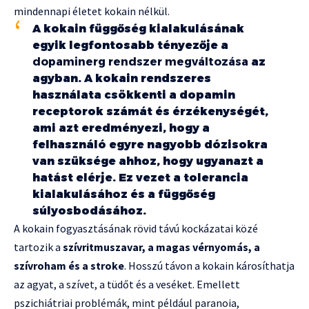
mindennapi életet kokain nélkül.
A kokain függőség kialakulásának
egyik legfontosabb tényezője a
dopaminerg rendszer megváltozása
az
agyban. A kokain rendszeres
használata csökkenti a dopamin
receptorok számát és érzékenységét,
ami azt eredményezi, hogy a
felhasználó egyre nagyobb dózisokra
van szüksége ahhoz, hogy ugyanazt a
hatást elérje. Ez vezet a tolerancia
kialakulásához és a függőség
súlyosbodásához.
A kokain fogyasztásának rövid távú kockázatai közé
tartozik a
szívritmuszavar, a magas vérnyomás, a
szívroham és a stroke
. Hosszú távon a kokain károsíthatja
az agyat, a szívet, a tüdőt és a veséket. Emellett
pszichiátriai problémák, mint például paranoia,