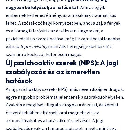
nagyban befolyásolja a hatásokat
. Ami az egyik
embernek kellemes élmény, az a másiknak traumatikus
lehet. A szórakozóhelyi környezetben, ahol a zaj, a fények
és a tömeg felerősítik az érzékszervi ingereket, a
pszichedelikus szerek hatásai még kiszámíthatatlanabbá
válnak. A
pre-existing
mentális betegségekkel küzdők
számára a kockázat különösen magas.
Új pszichoaktív szerek (NPS): A jogi
szabályozás és az ismeretlen
hatások
Az új pszichoaktív szerek (NPS), más néven dizájner drogok,
egyre nagyobb problémát jelentenek a szórakozóhelyeken.
Gyakran a meglévő, illegális drogok utánzatai, de kémiai
összetételükben eltérnek, ami megnehezíti az
azonosításukat és a hatásaik előrejelzését. A jogi
szabályozás gyakran lemarad a piacról, mivel amint egy