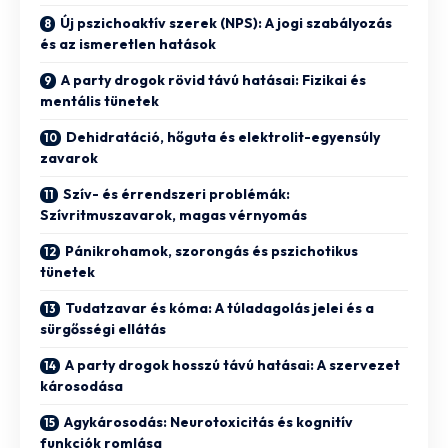
Új pszichoaktív szerek (NPS): A jogi szabályozás
és az ismeretlen hatások
A party drogok rövid távú hatásai: Fizikai és
mentális tünetek
Dehidratáció, hőguta és elektrolit-egyensúly
zavarok
Szív- és érrendszeri problémák:
Szívritmuszavarok, magas vérnyomás
Pánikrohamok, szorongás és pszichotikus
tünetek
Tudatzavar és kóma: A túladagolás jelei és a
sürgősségi ellátás
A party drogok hosszú távú hatásai: A szervezet
károsodása
Agykárosodás: Neurotoxicitás és kognitív
funkciók romlása