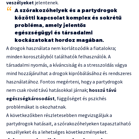
veszélyeket
jelentenek.
A szórakozóhelyek és a partydrogok
közötti kapcsolat komplex és sokrétű
probléma, amely jelentős
egészségügyi és társadalmi
kockázatokat hordoz magában.
A drogok használata nem korlátozódik a fiatalokra;
minden korosztályból találhatók felhasználók. A
társadalmi nyomás, a kíváncsiság és a stresszoldás vágya
mind hozzájárulhat a drogok kipróbálásához és rendszeres
használatához. Fontos megérteni, hogy a partydrogok
nem csak rövid távú hatásokkal járnak;
hosszú távú
egészségkárosodást
, függőséget és pszichés
problémákat is okozhatnak.
A következőkben részletesebben megvizsgáljuk a
partydrogok hatásait, a szórakozóhelyeken tapasztalható
veszélyeket és a lehetséges következményeket.