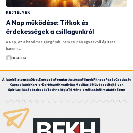
REJTÉLYEK
A Nap működése: Titkok és
érdekességek a csillagunkról
A Nap, ez a hatalmas gázgömb, nem csupán egy távoli égitest,
hanem…
BFKH.HU
Állatok
Biztonság
Divat
Egészség
Fenntarthatóság
Filmek
Fitnesz
Főzés
Gazdaság
Kapcsolatok
Karrier
Kertészet
Kreativitás
Meditáció
Művészet
Rejtélyek
Spiritualitás
Szórakozás
Technológia
Történelem
Utazás
Útmutatók
Zene