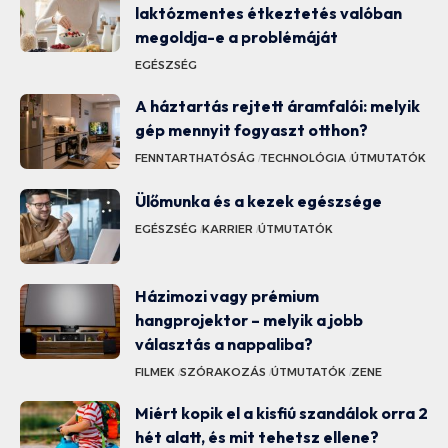
laktózmentes étkeztetés valóban
megoldja-e a problémáját
EGÉSZSÉG
A háztartás rejtett áramfalói: melyik
gép mennyit fogyaszt otthon?
FENNTARTHATÓSÁG
TECHNOLÓGIA
ÚTMUTATÓK
Ülőmunka és a kezek egészsége
EGÉSZSÉG
KARRIER
ÚTMUTATÓK
Házimozi vagy prémium
hangprojektor – melyik a jobb
választás a nappaliba?
FILMEK
SZÓRAKOZÁS
ÚTMUTATÓK
ZENE
Miért kopik el a kisfiú szandálok orra 2
hét alatt, és mit tehetsz ellene?