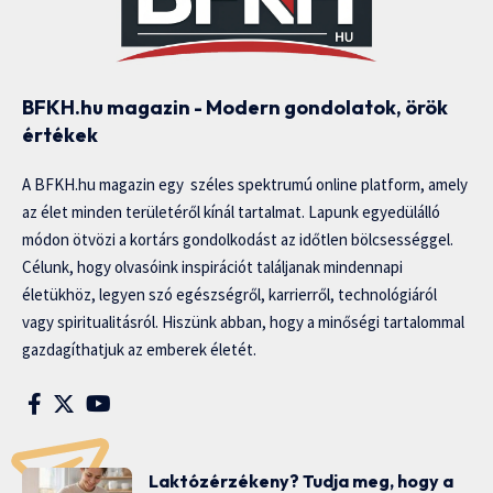
BFKH.hu magazin - Modern gondolatok, örök
értékek
A BFKH.hu magazin egy széles spektrumú online platform, amely
az élet minden területéről kínál tartalmat. Lapunk egyedülálló
módon ötvözi a kortárs gondolkodást az időtlen bölcsességgel.
Célunk, hogy olvasóink inspirációt találjanak mindennapi
életükhöz, legyen szó egészségről, karrierről, technológiáról
vagy spiritualitásról. Hiszünk abban, hogy a minőségi tartalommal
gazdagíthatjuk az emberek életét.
Laktózérzékeny? Tudja meg, hogy a