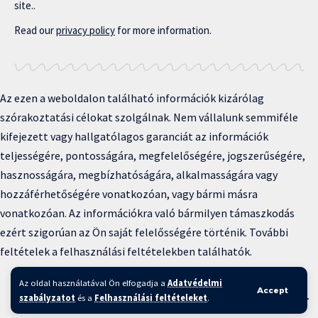
site..
Read our
privacy policy
for more information.
Az ezen a weboldalon található információk kizárólag
szórakoztatási célokat szolgálnak. Nem vállalunk semmiféle
kifejezett vagy hallgatólagos garanciát az információk
teljességére, pontosságára, megfelelőségére, jogszerűségére,
hasznosságára, megbízhatóságára, alkalmasságára vagy
hozzáférhetőségére vonatkozóan, vagy bármi másra
vonatkozóan. Az információkra való bármilyen támaszkodás
ezért szigorúan az Ön saját felelősségére történik. További
feltételek a felhasználási feltételekben találhatók.
Copyright © 2025 BFKH.hu
Az oldal használatával Ön elfogadja a
Adatvédelmi
Accept
Felhasználási feltételek –
Adatvédelmi irányelvek –
Kapcsolat
–
szabályzatot
és a
Felhasználási feltételeket
.