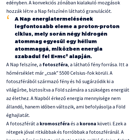
edényben. A konvekciós zónában kialakuló mozgások
hozzák létre a Nap felszínén látható granulációt.
A Nap energiatermelésének
legfontosabb eleme a proton-proton
ciklus, mely során négy hidrogén
atommag egyesül egy hélium
atommaggá, miközben energia
szabadul fel E=mc² alapján.
A Nap felszíne, a
fotoszféra
, a látható fény forrása. Itt a
hőmérséklet már „csak” 5500 Celsius-fok körüli. A
fotoszférából származó fény és hő sugárzódik ki a
világűrbe, biztosítva a Föld számára a szükséges energiát
az élethez. A Napból érkező energia mennyisége nem
állandó, hanem időben változik, ami befolyásolja a Föld
éghajlatát.
A fotoszférát a
kromoszféra
és a
korona
követi. Ezek a
rétegek jóval ritkábbak és forróbbak a fotoszféránál. A