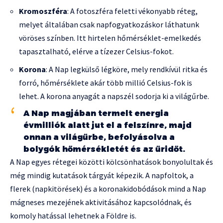
Kromoszféra
: A fotoszféra feletti vékonyabb réteg,
melyet általában csak napfogyatkozáskor láthatunk
vöröses színben. Itt hirtelen hőmérséklet-emelkedés
tapasztalható, elérve a tízezer Celsius-fokot.
Korona
: A Nap legkülső légköre, mely rendkívül ritka és
forró, hőmérséklete akár több millió Celsius-fok is
lehet. A korona anyagát a napszél sodorja ki a világűrbe.
A Nap magjában termelt energia
évmilliók alatt jut el a felszínre, majd
onnan a világűrbe, befolyásolva a
bolygók hőmérsékletét és az űridőt.
A Nap egyes rétegei közötti kölcsönhatások bonyolultak és
még mindig kutatások tárgyát képezik. A napfoltok, a
flerek (napkitörések) és a koronakidobódások mind a Nap
mágneses mezejének aktivitásához kapcsolódnak, és
komoly hatással lehetnek a Földre is.