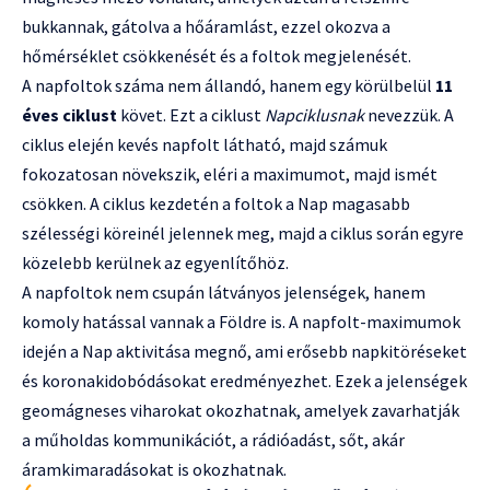
bukkannak, gátolva a hőáramlást, ezzel okozva a
hőmérséklet csökkenését és a foltok megjelenését.
A napfoltok száma nem állandó, hanem egy körülbelül
11
éves ciklust
követ. Ezt a ciklust
Napciklusnak
nevezzük. A
ciklus elején kevés napfolt látható, majd számuk
fokozatosan növekszik, eléri a maximumot, majd ismét
csökken. A ciklus kezdetén a foltok a Nap magasabb
szélességi köreinél jelennek meg, majd a ciklus során egyre
közelebb kerülnek az egyenlítőhöz.
A napfoltok nem csupán látványos jelenségek, hanem
komoly hatással vannak a Földre is. A napfolt-maximumok
idején a Nap aktivitása megnő, ami erősebb napkitöréseket
és koronakidobódásokat eredményezhet. Ezek a jelenségek
geomágneses viharokat okozhatnak, amelyek zavarhatják
a műholdas kommunikációt, a rádióadást, sőt, akár
áramkimaradásokat is okozhatnak.