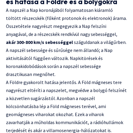
és hatása a Földre és a bolygókra
A napszél a Nap koronájából folyamatosan kiáramló
töltött részecskék (főként protonok és elektronok) árama.
Összetétele nagyrészt megegyezik a Nap felszíni
anyagával, de a részecskék rendkívül nagy sebességgel,
akár 300-800 km/s sebességgel
száguldanak a világűrben.
A napszél sebessége és sűrűsége nem állandó; a Nap
aktivitásától függően változik. Napkitörések és
koronakidobódások során a napszél sebessége
drasztikusan megnőhet.
A Földre gyakorolt hatása jelentős. A Föld mágneses tere
nagyrészt eltéríti a napszelet, megvédve a bolygó felszínét
a közvetlen sugárzástól. Azonban a napszél
kölcsönhatásba lép a Föld mágneses terével, ami
geomágneses viharokat okozhat. Ezek a viharok
zavarhatják a műholdas kommunikációt, a rádióhullámok
terjedését és akár a villamosenergia-hálózatokat is.