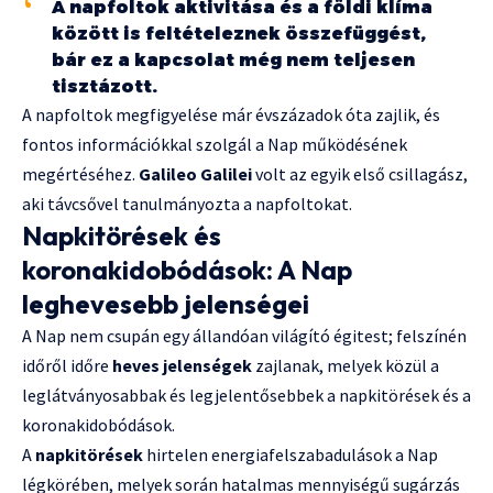
A napfoltok aktivitása és a földi klíma
között is feltételeznek összefüggést,
bár ez a kapcsolat még nem teljesen
tisztázott.
A napfoltok megfigyelése már évszázadok óta zajlik, és
fontos információkkal szolgál a Nap működésének
megértéséhez.
Galileo Galilei
volt az egyik első csillagász,
aki távcsővel tanulmányozta a napfoltokat.
Napkitörések és
koronakidobódások: A Nap
leghevesebb jelenségei
A Nap nem csupán egy állandóan világító égitest; felszínén
időről időre
heves jelenségek
zajlanak, melyek közül a
leglátványosabbak és legjelentősebbek a napkitörések és a
koronakidobódások.
A
napkitörések
hirtelen energiafelszabadulások a Nap
légkörében, melyek során hatalmas mennyiségű sugárzás