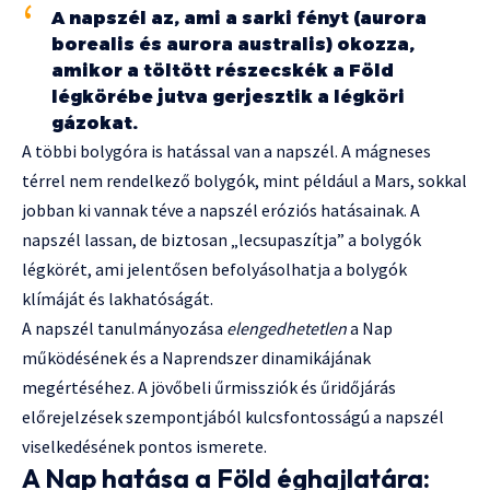
A napszél az, ami a sarki fényt (aurora
borealis és aurora australis) okozza,
amikor a töltött részecskék a Föld
légkörébe jutva gerjesztik a légköri
gázokat.
A többi bolygóra is hatással van a napszél. A mágneses
térrel nem rendelkező bolygók, mint például a Mars, sokkal
jobban ki vannak téve a napszél eróziós hatásainak. A
napszél lassan, de biztosan „lecsupaszítja” a bolygók
légkörét, ami jelentősen befolyásolhatja a bolygók
klímáját és lakhatóságát.
A napszél tanulmányozása
elengedhetetlen
a Nap
működésének és a Naprendszer dinamikájának
megértéséhez. A jövőbeli űrmissziók és űridőjárás
előrejelzések szempontjából kulcsfontosságú a napszél
viselkedésének pontos ismerete.
A Nap hatása a Föld éghajlatára: