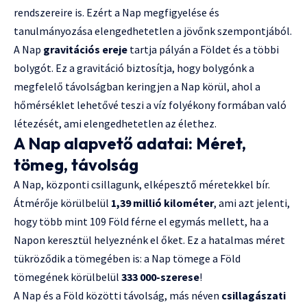
rendszereire is. Ezért a Nap megfigyelése és
tanulmányozása elengedhetetlen a jövőnk szempontjából.
A Nap
gravitációs ereje
tartja pályán a Földet és a többi
bolygót. Ez a gravitáció biztosítja, hogy bolygónk a
megfelelő távolságban keringjen a Nap körül, ahol a
hőmérséklet lehetővé teszi a víz folyékony formában való
létezését, ami elengedhetetlen az élethez.
A Nap alapvető adatai: Méret,
tömeg, távolság
A Nap, központi csillagunk, elképesztő méretekkel bír.
Átmérője körülbelül
1,39 millió kilométer
, ami azt jelenti,
hogy több mint 109 Föld férne el egymás mellett, ha a
Napon keresztül helyeznénk el őket. Ez a hatalmas méret
tükröződik a tömegében is: a Nap tömege a Föld
tömegének körülbelül
333 000-szerese
!
A Nap és a Föld közötti távolság, más néven
csillagászati