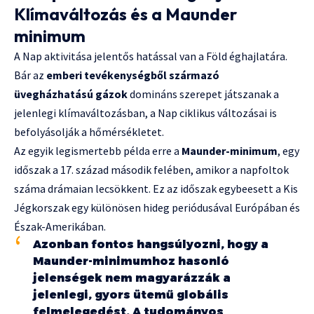
Klímaváltozás és a Maunder
minimum
A Nap aktivitása jelentős hatással van a Föld éghajlatára.
Bár az
emberi tevékenységből származó
üvegházhatású gázok
domináns szerepet játszanak a
jelenlegi klímaváltozásban, a Nap ciklikus változásai is
befolyásolják a hőmérsékletet.
Az egyik legismertebb példa erre a
Maunder-minimum
, egy
időszak a 17. század második felében, amikor a napfoltok
száma drámaian lecsökkent. Ez az időszak egybeesett a Kis
Jégkorszak egy különösen hideg periódusával Európában és
Észak-Amerikában.
Azonban fontos hangsúlyozni, hogy a
Maunder-minimumhoz hasonló
jelenségek nem magyarázzák a
jelenlegi, gyors ütemű globális
felmelegedést. A tudományos