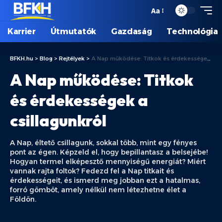
Aa
Karrier
Útmutatók
Gazdaság
Technológia
BFKH.hu
>
Blog
>
Rejtélyek
>
A Nap működése: Titkok és érdekességek a csillagunkról
A Nap működése: Titkok
és érdekességek a
csillagunkról
A Nap, éltető csillagunk, sokkal több, mint egy fényes
pont az égen. Képzeld el, hogy bepillantasz a belsejébe!
Hogyan termel elképesztő mennyiségű energiát? Miért
vannak rajta foltok? Fedezd fel a Nap titkait és
érdekességeit, és ismerd meg jobban ezt a hatalmas,
forró gömböt, amely nélkül nem létezhetne élet a
Földön.