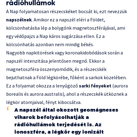
rádióhullámok
A Nap folyamatosan részecskéket bocsát ki, ezt nevezzük
napszélnek
. Amikor ez a napszél eléri a Földet,
kölcsönhatásba lép a bolygónk magnetoszférájával, ami
egy védőpajzs a Nap káros sugárzása ellen. Ez a
kölcsönhatás azonban nem mindig békés.
Nagyobb napkitörések vagy koronakidobódások során a
napszél intenzitása jelentősen megnő. Ekkor a
magnetoszféra összenyomódik, és a részecskék
bejuthatnak a Föld légkörébe, főként a sarkok közelében.
Ez a folyamat okozza a lenyűgöző
sarki fényeket
(aurora
borealis és aurora australis), ahol a részecskék ütköznek a
légkör atomjaival, fényt kibocsátva.
A napszél által okozott geomágneses
viharok befolyásolhatják a
rádióhullámok terjedését is. Az
ionoszféra, a légkör egy ionizált