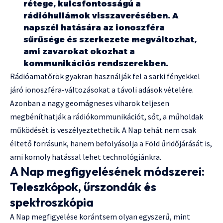
rétege, kulcsfontosságú a
rádióhullámok visszaverésében. A
napszél hatására az ionoszféra
sűrűsége és szerkezete megváltozhat,
ami zavarokat okozhat a
kommunikációs rendszerekben.
Rádióamatőrök gyakran használják fel a sarki fényekkel
járó ionoszféra-változásokat a távoli adások vételére.
Azonban a nagy geomágneses viharok teljesen
megbéníthatják a rádiókommunikációt, sőt, a műholdak
működését is veszélyeztethetik. A Nap tehát nem csak
éltető forrásunk, hanem befolyásolja a Föld űridőjárását is,
ami komoly hatással lehet technológiánkra.
A Nap megfigyelésének módszerei:
Teleszkópok, űrszondák és
spektroszkópia
A Nap megfigyelése korántsem olyan egyszerű, mint