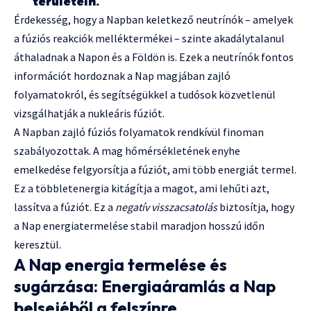
területein.
Érdekesség, hogy a Napban keletkező neutrínók – amelyek
a fúziós reakciók melléktermékei – szinte akadálytalanul
áthaladnak a Napon és a Földön is. Ezek a neutrínók fontos
információt hordoznak a Nap magjában zajló
folyamatokról, és segítségükkel a tudósok közvetlenül
vizsgálhatják a nukleáris fúziót.
A Napban zajló fúziós folyamatok rendkívül finoman
szabályozottak. A mag hőmérsékletének enyhe
emelkedése felgyorsítja a fúziót, ami több energiát termel.
Ez a többletenergia kitágítja a magot, ami lehűti azt,
lassítva a fúziót. Ez a
negatív visszacsatolás
biztosítja, hogy
a Nap energiatermelése stabil maradjon hosszú időn
keresztül.
A Nap energia termelése és
sugárzása: Energiaáramlás a Nap
belsejéből a felszínre