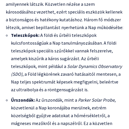
amilyennek látszik. Közvetlen nézése a szem
károsodásához vezethet, ezért speciális eszközök kellenek
a biztonságos és hatékony kutatáshoz. Három fő módszer
létezik, amivel bepillantást nyerhetünk a Nap működésébe:
Teleszkópok:
A földi és űrbéli teleszkópok
kulcsfontosságúak a Nap tanulmányozásában. A földi
teleszkópok speciális szűrőkkel vannak felszerelve,
amelyek kiszűrik a káros sugárzást. Az űrbéli
teleszkópok, mint például a
Solar Dynamics Observatory
(SDO)
, a Föld légkörének zavaró hatásaitól mentesen, a
Nap teljes spektrumát képesek megfigyelni, beleértve
az ultraibolya és a röntgensugárzást is.
Űrszondák:
Az űrszondák, mint a
Parker Solar Probe
,
közvetlenül a Nap koronájába merülnek, extrém
közelségből gyűjtve adatokat a hőmérsékletről, a
mágneses mezőkről és a napszélről. Ez a közvetlen