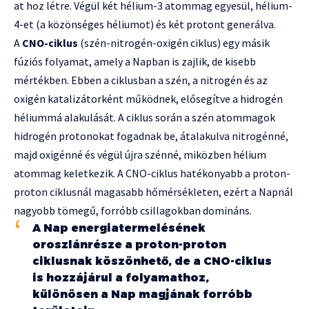
at hoz létre. Végül két hélium-3 atommag egyesül, hélium-
4-et (a közönséges héliumot) és két protont generálva.
A
CNO-ciklus
(szén-nitrogén-oxigén ciklus) egy másik
fúziós folyamat, amely a Napban is zajlik, de kisebb
mértékben. Ebben a ciklusban a szén, a nitrogén és az
oxigén katalizátorként működnek, elősegítve a hidrogén
héliummá alakulását. A ciklus során a szén atommagok
hidrogén protonokat fogadnak be, átalakulva nitrogénné,
majd oxigénné és végül újra szénné, miközben hélium
atommag keletkezik. A CNO-ciklus hatékonyabb a proton-
proton ciklusnál magasabb hőmérsékleten, ezért a Napnál
nagyobb tömegű, forróbb csillagokban domináns.
A Nap energiatermelésének
oroszlánrésze a proton-proton
ciklusnak köszönhető, de a CNO-ciklus
is hozzájárul a folyamathoz,
különösen a Nap magjának forróbb