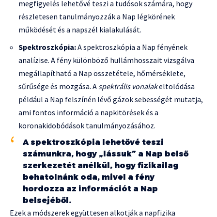
megfigyelés lehetővé teszi a tudósok számára, hogy
részletesen tanulmányozzák a Nap légkörének
működését és a napszél kialakulását.
Spektroszkópia:
A spektroszkópia a Nap fényének
analízise. A fény különböző hullámhosszait vizsgálva
megállapítható a Nap összetétele, hőmérséklete,
sűrűsége és mozgása. A
spektrális vonalak
eltolódása
például a Nap felszínén lévő gázok sebességét mutatja,
ami fontos információ a napkitörések és a
koronakidobódások tanulmányozásához.
A spektroszkópia lehetővé teszi
számunkra, hogy „lássuk” a Nap belső
szerkezetét anélkül, hogy fizikailag
behatolnánk oda, mivel a fény
hordozza az információt a Nap
belsejéből.
Ezek a módszerek együttesen alkotják a napfizika