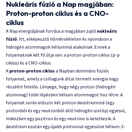
Nukleáris fúzió a Nap magjában:
Proton-proton ciklus és a CNO-
ciklus
A Nap energiájának forrása a magjában zajló
nukleáris
fúzió
. Itt, elképesztő hőmérsékleten és nyomáson a
hidrogén atommagok héliummá alakulnak. Ennek a
folyamatnak két fő útja van: a proton-proton ciklus (p-p
ciklus) és a CNO-ciklus.
A
proton-proton ciklus
a Napban domináns fúziós
folyamat, amely a csillagunk által termelt energia nagy
részéért felelős. Lényege, hogy négy proton (hidrogén
atommag) több lépésben hélium atommagot hoz létre. A
folyamat során először két proton deutériummá (egy
protonból és egy neutronból álló hidrogén izotóp) egyesül,
miközben egy pozitron és egy neutrino is keletkezik. A
deutérium ezután egy újabb protonnal egyesülve hélium-3-