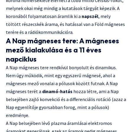
korona hőmérséklete elérheti a több millió Celsius-fokot,
melynek okai még mindig a kutatások tárgyát képezik. A
koronából folyamatosan áramlik ki a
napszél
, mely
töltött részecskék árama, és hatással van a Föld mágneses
terére és a rádiókommunikációra.
A Nap mágneses tere: A mágneses
mező kialakulása és a 11 éves
napciklus
A Nap mágneses tere rendkívül bonyolult és dinamikus.
Nem úgy működik, mint egy egyszerű mágnesé, ahol a
mágneses mező vonalai a pólusok között futnak. A Nap
mágneses terét a
dinamó-hatás
hozza létre, ami a Nap
belsejében zajló konvekció és a differenciális rotáció (azaz a
Nap egyenlítője gyorsabban forog, mint a pólusok)
eredménye.
A Nap belsejében lévő plazma áramlásai elektromos
áramokat generálnak, ezek az áramok pedig mágneses