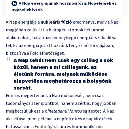
A Nap energiájának hasznosítása: Napelemek és
napkollektorok
A Nap energiája a
nukleáris fúzió
eredménye, mely a Nap
magjában zajlik. Itt a hidrogén atomok héliummá
alakulnak át, hatalmas mennyiségű energiát szabadítva
fel. Ez az energia jut el hozzánk fény és hő formájában,
biztosítva a Föld élhetőségét.
A Nap tehát nem csak egy csillag a sok
közül, hanem a mi csillagunk, az
életünk forrása, melynek működése
alapvetően meghatározza a bolygónk
sorsát.
Fontos megértenünk a Nap működését, nem csak
tudományos szempontból, hanem azért is, hogy jobban
megbecsüljük ezt a
hihetetlenül fontos
égitestet. A Nap
aktivitása, mint például a napfoltok és a napkitörések,
hatással van a Föld időjárására és kommunikációs