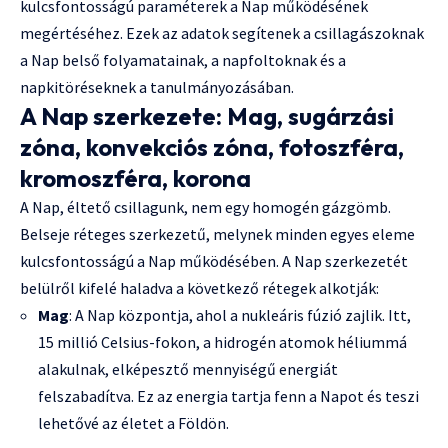
kulcsfontosságú paraméterek a Nap működésének
megértéséhez. Ezek az adatok segítenek a csillagászoknak
a Nap belső folyamatainak, a napfoltoknak és a
napkitöréseknek a tanulmányozásában.
A Nap szerkezete: Mag, sugárzási
zóna, konvekciós zóna, fotoszféra,
kromoszféra, korona
A Nap, éltető csillagunk, nem egy homogén gázgömb.
Belseje réteges szerkezetű, melynek minden egyes eleme
kulcsfontosságú a Nap működésében. A Nap szerkezetét
belülről kifelé haladva a következő rétegek alkotják:
Mag
: A Nap központja, ahol a nukleáris fúzió zajlik. Itt,
15 millió Celsius-fokon, a hidrogén atomok héliummá
alakulnak, elképesztő mennyiségű energiát
felszabadítva. Ez az energia tartja fenn a Napot és teszi
lehetővé az életet a Földön.