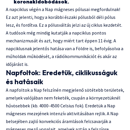
koronakidobódások.
A napciklus végén a Nap mágneses pólusai megfordulnak!
Ez azt jelenti, hogy a korábbi északi pólusból déli pólus
lesz, és fordítva. Ez a pólusváltás jelzi az új ciklus kezdetét.
A tudósok még mindig kutatják a napciklus pontos
mechanizmusát és azt, hogy miért tart éppen 11 évig. A
napciklusnak jelentős hatása van a Földre is, befolyásolva a
műholdak működését, a rádiókommunikációt és akár az
időjárást is.
Napfoltok: Eredetük, ciklikusságuk
és hatásaik
A napfoltok a Nap felszínén megjelenő sötétebb területek,
amelyek valójában nem feketék, csupán a környezetüknél
hűvösebbek (kb. 4000-4500 Celsius fok). Eredetük a Nap
mágneses mezejének intenzív aktivitásában rejlik. A Nap
belsejében zajló konvekciós áramlások felcsavarják a
mágneses mező vonalait, amelyek aztán a felszínre