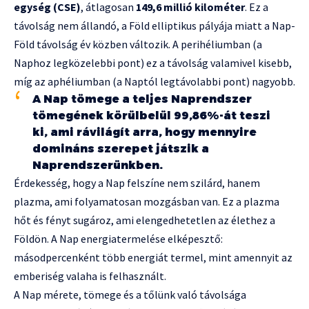
egység (CSE)
, átlagosan
149,6 millió kilométer
. Ez a
távolság nem állandó, a Föld elliptikus pályája miatt a Nap-
Föld távolság év közben változik. A perihéliumban (a
Naphoz legközelebbi pont) ez a távolság valamivel kisebb,
míg az aphéliumban (a Naptól legtávolabbi pont) nagyobb.
A Nap tömege a teljes Naprendszer
tömegének körülbelül 99,86%-át teszi
ki, ami rávilágít arra, hogy mennyire
domináns szerepet játszik a
Naprendszerünkben.
Érdekesség, hogy a Nap felszíne nem szilárd, hanem
plazma, ami folyamatosan mozgásban van. Ez a plazma
hőt és fényt sugároz, ami elengedhetetlen az élethez a
Földön. A Nap energiatermelése elképesztő:
másodpercenként több energiát termel, mint amennyit az
emberiség valaha is felhasznált.
A Nap mérete, tömege és a tőlünk való távolsága