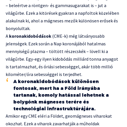
– beleértve a röntgen- és gammasugarakat is – jut a
világűrbe. Ezek a kitörések gyakran a napfoltok közelében
alakulnak ki, ahol a mágneses mezők különösen erősek és
bonyolultak.
A
koronakidobódások
(CME-k) még látványosabb
jelenségek. Ezek során a Nap koronájából hatalmas
mennyiségű plazma – töltött részecskék – lövell ki a
világűrbe. Egy-egy ilyen kidobódás milliárd tonna anyagot
is tartalmazhat, és óriási sebességgel, akár több millió
kilométer/óra sebességgel is terjedhet.
A koronakidobódások különösen
fontosak, mert ha a Föld irányába
tartanak, komoly hatással lehetnek a
bolygónk mágneses terére és
technológiai infrastruktúrájára.
Amikor egy CME eléri a Földet, geomágneses viharokat
okozhat. Ezek a viharok zavarhatják a műholdak