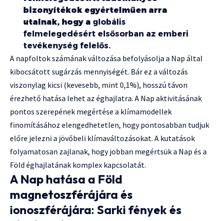
bizonyítékok egyértelműen arra
utalnak, hogy a
globális
felmelegedésért elsősorban az emberi
tevékenység felelős.
A napfoltok számának változása befolyásolja a Nap által
kibocsátott sugárzás mennyiségét. Bár ez a változás
viszonylag kicsi (kevesebb, mint 0,1%), hosszú távon
érezhető hatása lehet az éghajlatra. A Nap aktivitásának
pontos szerepének megértése a klímamodellek
finomításához elengedhetetlen, hogy pontosabban tudjuk
előre jelezni a jövőbeli klímaváltozásokat. A kutatások
folyamatosan zajlanak, hogy jobban megértsük a Nap és a
Föld éghajlatának komplex kapcsolatát.
A Nap hatása a Föld
magnetoszférájára és
ionoszférájára: Sarki fények és