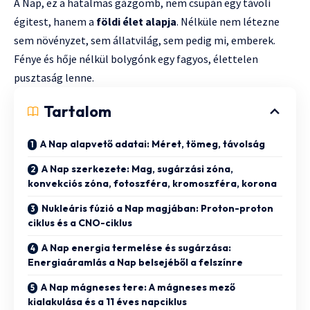
A Nap, ez a hatalmas gázgömb, nem csupán egy távoli
égitest, hanem a
földi élet alapja
. Nélküle nem létezne
sem növényzet, sem állatvilág, sem pedig mi, emberek.
Fénye és hője nélkül bolygónk egy fagyos, élettelen
pusztaság lenne.
Tartalom
A Nap alapvető adatai: Méret, tömeg, távolság
A Nap szerkezete: Mag, sugárzási zóna,
konvekciós zóna, fotoszféra, kromoszféra, korona
Nukleáris fúzió a Nap magjában: Proton-proton
ciklus és a CNO-ciklus
A Nap energia termelése és sugárzása:
Energiaáramlás a Nap belsejéből a felszínre
A Nap mágneses tere: A mágneses mező
kialakulása és a 11 éves napciklus