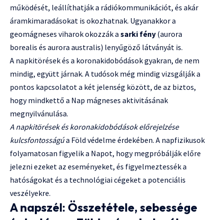
működését, leállíthatják a rádiókommunikációt, és akár
áramkimaradásokat is okozhatnak. Ugyanakkor a
geomágneses viharok okozzák a
sarki fény
(aurora
borealis és aurora australis) lenyűgöző látványát is.
A napkitörések és a koronakidobódások gyakran, de nem
mindig, együtt járnak. A tudósok még mindig vizsgálják a
pontos kapcsolatot a két jelenség között, de az biztos,
hogy mindkettő a Nap mágneses aktivitásának
megnyilvánulása.
A napkitörések és koronakidobódások előrejelzése
kulcsfontosságú
a Föld védelme érdekében. A napfizikusok
folyamatosan figyelik a Napot, hogy megpróbálják előre
jelezni ezeket az eseményeket, és figyelmeztessék a
hatóságokat és a technológiai cégeket a potenciális
veszélyekre.
A napszél: Összetétele, sebessége