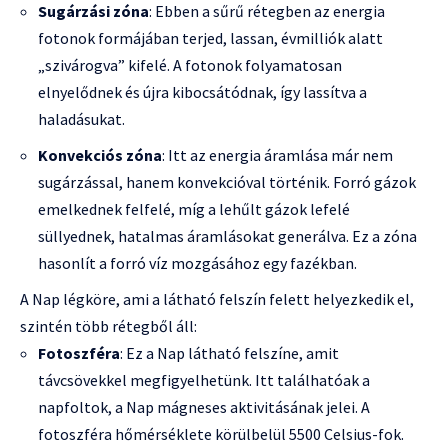
Sugárzási zóna
: Ebben a sűrű rétegben az energia
fotonok formájában terjed, lassan, évmilliók alatt
„szivárogva” kifelé. A fotonok folyamatosan
elnyelődnek és újra kibocsátódnak, így lassítva a
haladásukat.
Konvekciós zóna
: Itt az energia áramlása már nem
sugárzással, hanem konvekcióval történik. Forró gázok
emelkednek felfelé, míg a lehűlt gázok lefelé
süllyednek, hatalmas áramlásokat generálva. Ez a zóna
hasonlít a forró víz mozgásához egy fazékban.
A Nap légköre, ami a látható felszín felett helyezkedik el,
szintén több rétegből áll:
Fotoszféra
: Ez a Nap látható felszíne, amit
távcsövekkel megfigyelhetünk. Itt találhatóak a
napfoltok, a Nap mágneses aktivitásának jelei. A
fotoszféra hőmérséklete körülbelül 5500 Celsius-fok.