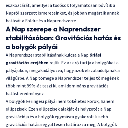
eszköztárát, amellyel a tudósok folyamatosan bővítik a
Napról szerzett ismereteinket, és jobban megértik annak
hatását a Földre és a Naprendszerre.
A Nap szerepe a Naprendszer
stabilitásában: Gravitációs hatás és
a bolygók pályái
A Naprendszer stabilitásának kulcsa a Nap
óriási
gravitációs erejében
rejlik. Ez az erő tartja a bolygókat a
pályájukon, megakadályozva, hogy azok elszabaduljanak a
világűrbe. A Nap tömege a Naprendszer teljes tömegének
több mint 99%-át teszi ki, ami domináns gravitációs
hatást eredményez.
A bolygók keringési pályái nem tökéletes körök, hanem
ellipszisek. Ezen ellipszisek alakját és helyzetét a Nap
gravitációja és a bolygók egymásra gyakorolt kisebb
gravitációs hatása együttesen határozza meg. A bolygók