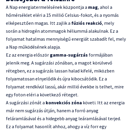
A Nap energiatermelésének központja a
mag
, ahol a
hőmérséklet eléri a 15 millió Celsius-fokot, és a nyomás
elképesztően magas. Itt zajlik a
fúziós reakció
, mely
során a hidrogén atommagok héliummá alakulnak. Ez a
folyamat hatalmas mennyiségű energiát szabadít fel, mely
a Nap működésének alapja.
Ez az energia először
gamma-sugárzás
formájában
jelenik meg. A sugárzási zónában, a magot körülvevő
rétegben, ez a sugárzás lassan halad kifelé, miközben
folyamatosan elnyelődik és újra kibocsátódik. Ez a
folyamat rendkívül lassú, akár millió évekbe is telhet, mire
egy foton eléri a következő réteget.
A sugárzási zónát a
konvekciós zóna
követi. Itt az energia
már nem sugárzás útján, hanem a forró anyag
feláramlásával és a hidegebb anyag leáramlásával terjed.
Ez a folyamat hasonlít ahhoz, ahogy a víz forr egy