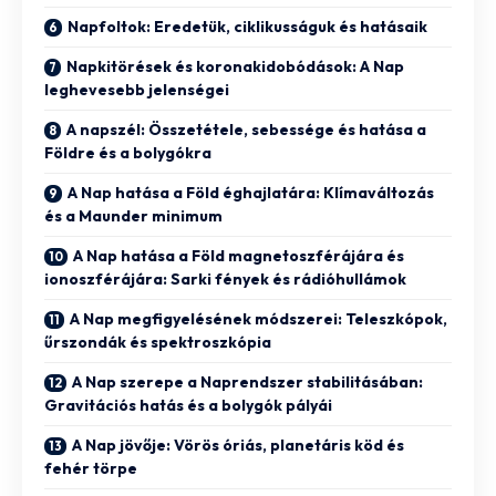
Napfoltok: Eredetük, ciklikusságuk és hatásaik
Napkitörések és koronakidobódások: A Nap
leghevesebb jelenségei
A napszél: Összetétele, sebessége és hatása a
Földre és a bolygókra
A Nap hatása a Föld éghajlatára: Klímaváltozás
és a Maunder minimum
A Nap hatása a Föld magnetoszférájára és
ionoszférájára: Sarki fények és rádióhullámok
A Nap megfigyelésének módszerei: Teleszkópok,
űrszondák és spektroszkópia
A Nap szerepe a Naprendszer stabilitásában:
Gravitációs hatás és a bolygók pályái
A Nap jövője: Vörös óriás, planetáris köd és
fehér törpe