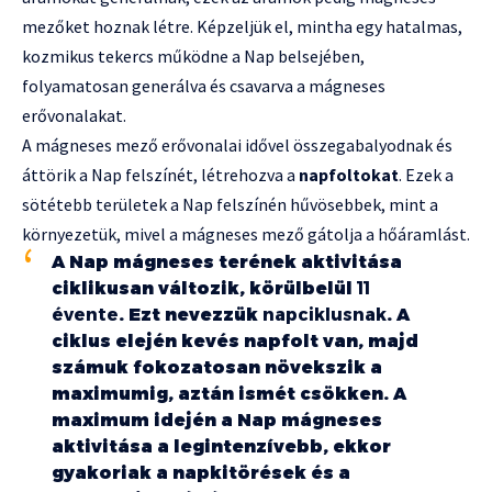
mezőket hoznak létre. Képzeljük el, mintha egy hatalmas,
kozmikus tekercs működne a Nap belsejében,
folyamatosan generálva és csavarva a mágneses
erővonalakat.
A mágneses mező erővonalai idővel összegabalyodnak és
áttörik a Nap felszínét, létrehozva a
napfoltokat
. Ezek a
sötétebb területek a Nap felszínén hűvösebbek, mint a
környezetük, mivel a mágneses mező gátolja a hőáramlást.
A Nap mágneses terének aktivitása
ciklikusan változik, körülbelül
11
évente
. Ezt nevezzük
napciklusnak
. A
ciklus elején kevés napfolt van, majd
számuk fokozatosan növekszik a
maximumig, aztán ismét csökken. A
maximum idején a Nap mágneses
aktivitása a legintenzívebb, ekkor
gyakoriak a napkitörések és a