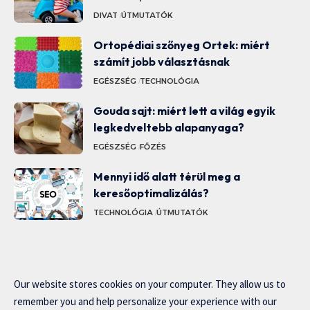
DIVAT
ÚTMUTATÓK
Ortopédiai szőnyeg Ortek: miért
számít jobb választásnak
EGÉSZSÉG
TECHNOLÓGIA
Gouda sajt: miért lett a világ egyik
legkedveltebb alapanyaga?
EGÉSZSÉG
FŐZÉS
Mennyi idő alatt térül meg a
keresőoptimalizálás?
TECHNOLÓGIA
ÚTMUTATÓK
Our website stores cookies on your computer. They allow us to
remember you and help personalize your experience with our