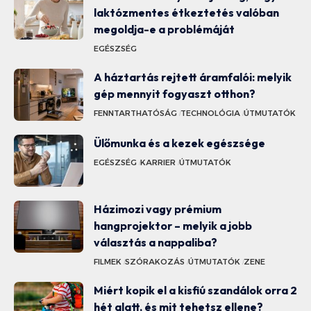
laktózmentes étkeztetés valóban
megoldja-e a problémáját
EGÉSZSÉG
A háztartás rejtett áramfalói: melyik
gép mennyit fogyaszt otthon?
FENNTARTHATÓSÁG
TECHNOLÓGIA
ÚTMUTATÓK
Ülőmunka és a kezek egészsége
EGÉSZSÉG
KARRIER
ÚTMUTATÓK
Házimozi vagy prémium
hangprojektor – melyik a jobb
választás a nappaliba?
FILMEK
SZÓRAKOZÁS
ÚTMUTATÓK
ZENE
Miért kopik el a kisfiú szandálok orra 2
hét alatt, és mit tehetsz ellene?