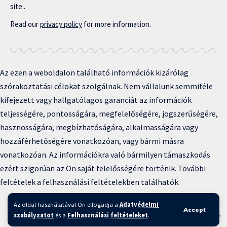
site..
Read our
privacy policy
for more information.
Az ezen a weboldalon található információk kizárólag
szórakoztatási célokat szolgálnak. Nem vállalunk semmiféle
kifejezett vagy hallgatólagos garanciát az információk
teljességére, pontosságára, megfelelőségére, jogszerűségére,
hasznosságára, megbízhatóságára, alkalmasságára vagy
hozzáférhetőségére vonatkozóan, vagy bármi másra
vonatkozóan. Az információkra való bármilyen támaszkodás
ezért szigorúan az Ön saját felelősségére történik. További
feltételek a felhasználási feltételekben találhatók.
Copyright © 2025 BFKH.hu
Az oldal használatával Ön elfogadja a
Adatvédelmi
Accept
Felhasználási feltételek –
Adatvédelmi irányelvek –
Kapcsolat
–
szabályzatot
és a
Felhasználási feltételeket
.