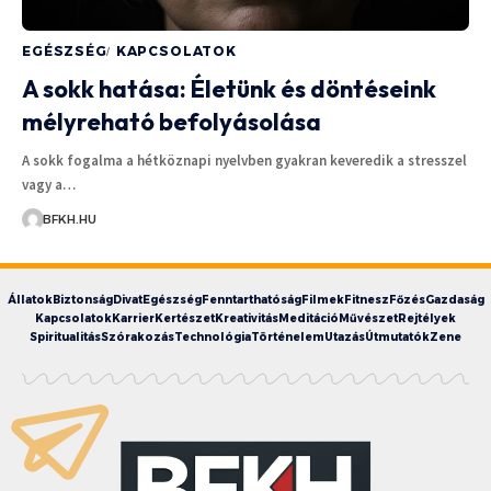
EGÉSZSÉG
KAPCSOLATOK
A sokk hatása: Életünk és döntéseink
mélyreható befolyásolása
A sokk fogalma a hétköznapi nyelvben gyakran keveredik a stresszel
vagy a…
BFKH.HU
Állatok
Biztonság
Divat
Egészség
Fenntarthatóság
Filmek
Fitnesz
Főzés
Gazdaság
Kapcsolatok
Karrier
Kertészet
Kreativitás
Meditáció
Művészet
Rejtélyek
Spiritualitás
Szórakozás
Technológia
Történelem
Utazás
Útmutatók
Zene