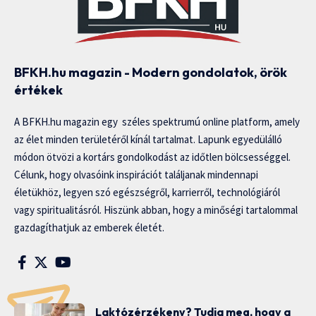
BFKH.hu magazin - Modern gondolatok, örök
értékek
A BFKH.hu magazin egy széles spektrumú online platform, amely
az élet minden területéről kínál tartalmat. Lapunk egyedülálló
módon ötvözi a kortárs gondolkodást az időtlen bölcsességgel.
Célunk, hogy olvasóink inspirációt találjanak mindennapi
életükhöz, legyen szó egészségről, karrierről, technológiáról
vagy spiritualitásról. Hiszünk abban, hogy a minőségi tartalommal
gazdagíthatjuk az emberek életét.
Laktózérzékeny? Tudja meg, hogy a