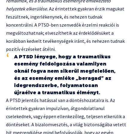
rémálmok, és a traumatikus eseményre emlékeztető
helyzetek elkerülése.
Az érintettek gyakran érzik magukat
feszültnek, ingerlékenynek, és nehezen tudnak
koncentrálni. A PTSD-ben szenvedők érzelmi reakciói is
megváltozhatnak; elveszíthetik az érdeklődésüket a
korábban kedvelt tevékenységek iránt, és nehezen tudnak
pozitív érzéseket átélni.
A PTSD lényege, hogy a traumatikus
esemény feldolgozása valamilyen
oknál fogva nem sikerül megfelelően,
és az esemény emléke „beragad” az
idegrendszerbe, folyamatosan
újraélve a traumatikus élményt.
A PTSD jelentős hatással van a döntéshozatalra is. Az
érintettek gyakran impulzívan, átgondolatlanul
cselekednek, vagy éppen ellenkezőleg, teljesen elkerülik a
döntéseket. A bizalomvesztés, a világ biztonságába vetett
hit megrendülése mind befolyásolják, hogy az egyén