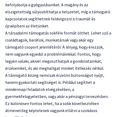
befolyásolja a gyógyulásunkat. A magány és az
elszigeteltség súlyosbíthatja a helyzetet, míg a támogató
kapcsolatok segíthetnek feldolgozni a traumát és
újraépíteni az életünket.
A társadalmi támogatás sokféle formát ölthet. Lehet szó a
családtagok, barátok, munkatársak vagy akár egy
támogató csoport jelenlétéről. A
lényeg
, hogy érezzük,
nem vagyunk egyedül a problémáinkkal. Fontos, hogy
legyen valaki, akivel megoszthatjuk a gondolatainkat,
érzéseinket, és aki meghallgat minket ítélkezés nélkül.
A támogató közeg nemcsak érzelmi biztonságot nyújt,
hanem gyakorlati segítséget is. Például segíthet a
mindennapi feladatok elvégzésében, a
gyermekfelügyeletben, vagy akár a pénzügyi tervezésben.
Ez különösen fontos lehet, ha a sokk következtében
átmenetileg képtelenek vagyunk ellátni a szokásos