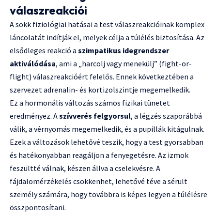
válaszreakciói
A sokk fiziológiai hatásai a test válaszreakcióinak komplex
láncolatát indítják el, melyek célja a túlélés biztosítása. Az
elsődleges reakció a
szimpatikus idegrendszer
aktiválódása
, ami a „harcolj vagy menekülj” (fight-or-
flight) válaszreakcióért felelős. Ennek következtében a
szervezet adrenalin- és kortizolszintje megemelkedik.
Ez a hormonális változás számos fizikai tünetet
eredményez. A
szívverés felgyorsul
, a légzés szaporábbá
válik, a vérnyomás megemelkedik, és a pupillák kitágulnak.
Ezek a változások lehetővé teszik, hogy a test gyorsabban
és hatékonyabban reagáljon a fenyegetésre. Az izmok
feszültté válnak, készen állva a cselekvésre. A
fájdalomérzékelés csökkenhet, lehetővé téve a sérült
személy számára, hogy továbbra is képes legyen a túlélésre
összpontosítani.