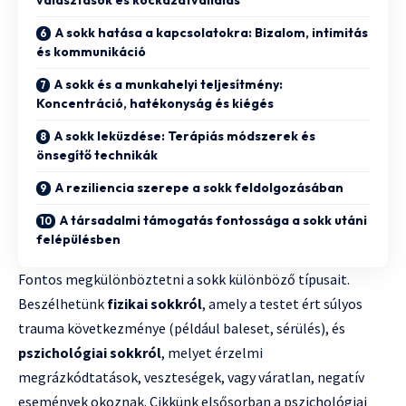
A sokk hatása a kapcsolatokra: Bizalom, intimitás
és kommunikáció
A sokk és a munkahelyi teljesítmény:
Koncentráció, hatékonyság és kiégés
A sokk leküzdése: Terápiás módszerek és
önsegítő technikák
A reziliencia szerepe a sokk feldolgozásában
A társadalmi támogatás fontossága a sokk utáni
felépülésben
Fontos megkülönböztetni a sokk különböző típusait.
Beszélhetünk
fizikai sokkról
, amely a testet ért súlyos
trauma következménye (például baleset, sérülés), és
pszichológiai sokkról
, melyet érzelmi
megrázkódtatások, veszteségek, vagy váratlan, negatív
események okoznak. Cikkünk elsősorban a pszichológiai