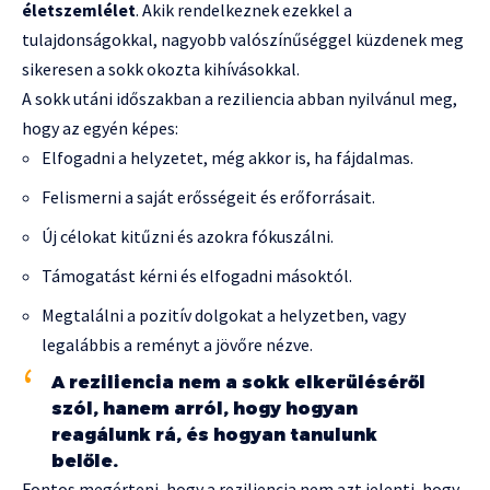
életszemlélet
. Akik rendelkeznek ezekkel a
tulajdonságokkal, nagyobb valószínűséggel küzdenek meg
sikeresen a sokk okozta kihívásokkal.
A sokk utáni időszakban a reziliencia abban nyilvánul meg,
hogy az egyén képes:
Elfogadni a helyzetet, még akkor is, ha fájdalmas.
Felismerni a saját erősségeit és erőforrásait.
Új célokat kitűzni és azokra fókuszálni.
Támogatást kérni és elfogadni másoktól.
Megtalálni a pozitív dolgokat a helyzetben, vagy
legalábbis a reményt a jövőre nézve.
A reziliencia nem a sokk elkerüléséről
szól, hanem arról, hogy hogyan
reagálunk rá, és hogyan tanulunk
belőle.
Fontos megérteni, hogy a reziliencia nem azt jelenti, hogy