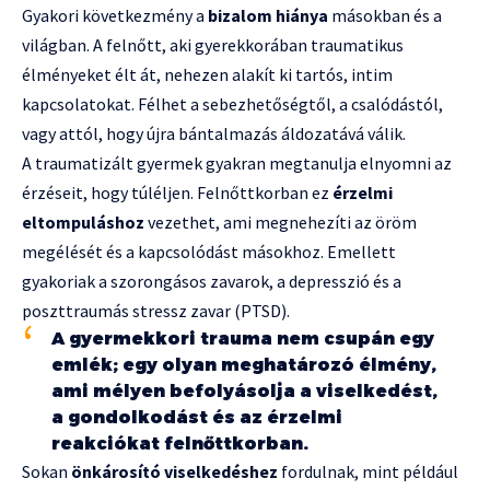
Gyakori következmény a
bizalom hiánya
másokban és a
világban. A felnőtt, aki gyerekkorában traumatikus
élményeket élt át, nehezen alakít ki tartós, intim
kapcsolatokat. Félhet a sebezhetőségtől, a csalódástól,
vagy attól, hogy újra bántalmazás áldozatává válik.
A traumatizált gyermek gyakran megtanulja elnyomni az
érzéseit, hogy túléljen. Felnőttkorban ez
érzelmi
eltompuláshoz
vezethet, ami megnehezíti az öröm
megélését és a kapcsolódást másokhoz. Emellett
gyakoriak a szorongásos zavarok, a depresszió és a
poszttraumás stressz zavar (PTSD).
A gyermekkori trauma nem csupán egy
emlék; egy olyan meghatározó élmény,
ami mélyen befolyásolja a viselkedést,
a gondolkodást és az érzelmi
reakciókat felnőttkorban.
Sokan
önkárosító viselkedéshez
fordulnak, mint például