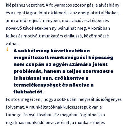
kiégéshez vezethet. A folyamatos szorongás, a alváshiány
és a negatív gondolatok kimerítik az energiatartalékokat,
ami romló teljesítményben, motivációvesztésben és
növekvő távollétekben nyilvánulhat meg. A korábban
lelkes és motivált munkatárs cinikussá, közömbössé
válhat.
A sokkélmény következtében
megváltozott munkavégzési képesség
nem csupán az egyén számára jelent
problémát, hanem a teljes szervezetre
is hatással van, csökkentve a
termelékenységet és növelve a
fluktuációt.
Fontos megérteni, hogy a sokk utáni helyreállás időigényes
folyamat. A munkáltatóknak kulcsszerepük van a
támogatás nyújtásában. Ez magában foglalhatja a
rugalmas munkaidő bevezetését, a munkaterhelés