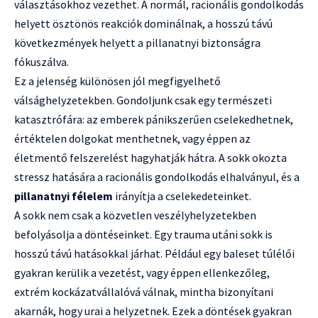
választásokhoz vezethet. A normál, racionális gondolkodás
helyett ösztönös reakciók dominálnak, a hosszú távú
következmények helyett a pillanatnyi biztonságra
fókuszálva.
Ez a jelenség különösen jól megfigyelhető
válsághelyzetekben. Gondoljunk csak egy természeti
katasztrófára: az emberek pánikszerűen cselekedhetnek,
értéktelen dolgokat menthetnek, vagy éppen az
életmentő felszerelést hagyhatják hátra. A sokk okozta
stressz hatására a racionális gondolkodás elhalványul, és a
pillanatnyi félelem
irányítja a cselekedeteinket.
A sokk nem csak a közvetlen veszélyhelyzetekben
befolyásolja a döntéseinket. Egy trauma utáni sokk is
hosszú távú hatásokkal járhat. Például egy baleset túlélői
gyakran kerülik a vezetést, vagy éppen ellenkezőleg,
extrém kockázatvállalóvá válnak, mintha bizonyítani
akarnák, hogy urai a helyzetnek. Ezek a döntések gyakran