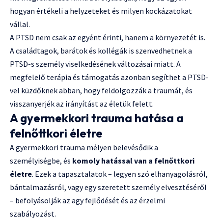
hogyan értékeli a helyzeteket és milyen kockázatokat
vállal.
A PTSD nem csak az egyént érinti, hanem a környezetét is.
A családtagok, barátok és kollégák is szenvedhetnek a
PTSD-s személy viselkedésének változásai miatt. A
megfelelő terápia és támogatás azonban segíthet a PTSD-
vel küzdőknek abban, hogy feldolgozzák a traumát, és
visszanyerjék az irányítást az életük felett.
A gyermekkori trauma hatása a
felnőttkori életre
A gyermekkori trauma mélyen belevésődik a
személyiségbe, és
komoly hatással van a felnőttkori
életre
. Ezek a tapasztalatok – legyen szó elhanyagolásról,
bántalmazásról, vagy egy szeretett személy elvesztéséről
– befolyásolják az agy fejlődését és az érzelmi
szabályozást.