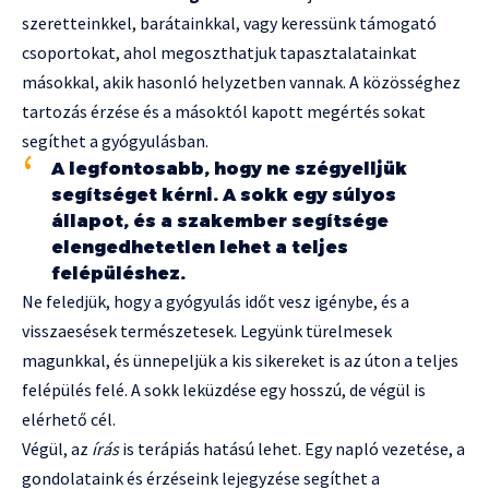
szeretteinkkel, barátainkkal, vagy keressünk támogató
csoportokat, ahol megoszthatjuk tapasztalatainkat
másokkal, akik hasonló helyzetben vannak. A közösséghez
tartozás érzése és a másoktól kapott megértés sokat
segíthet a gyógyulásban.
A legfontosabb, hogy ne szégyelljük
segítséget kérni. A sokk egy súlyos
állapot, és a szakember segítsége
elengedhetetlen lehet a teljes
felépüléshez.
Ne feledjük, hogy a gyógyulás időt vesz igénybe, és a
visszaesések természetesek. Legyünk türelmesek
magunkkal, és ünnepeljük a kis sikereket is az úton a teljes
felépülés felé. A sokk leküzdése egy hosszú, de végül is
elérhető cél.
Végül, az
írás
is terápiás hatású lehet. Egy napló vezetése, a
gondolataink és érzéseink lejegyzése segíthet a