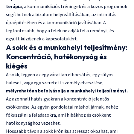
terápia
, a kommunikációs tréningek és a közös programok
segíthetnek a bizalom helyreállításában, az intimitás
újraépítésében és a kommunikáció javításában. A
legfontosabb, hogy a felek ne adják fel a reményt, és
együtt küzdjenek a kapcsolatukért.
A sokk és a munkahelyi teljesítmény:
Koncentráció, hatékonyság és
kiégés
A sokk, legyen az egy váratlan elbocsátás, egy súlyos
baleset, vagy egy szeretett személy elvesztése,
mélyrehatóan befolyásolja a munkahelyi teljesítményt.
Az azonnali hatás gyakran a koncentráció jelentős
csökkenése. Az egyén gondolatai máshol járnak, nehéz
fókuszálni a feladatokra, ami hibákhoz és csökkent
hatékonysághoz vezethet.
Hosszabb távon a sokk krónikus stresszt okozhat, ami