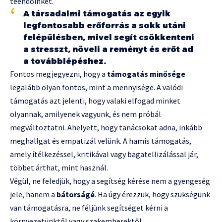
teendőinket.
A társadalmi támogatás az egyik
legfontosabb erőforrás a sokk utáni
felépülésben, mivel segít csökkenteni
a stresszt, növeli a reményt és erőt ad
a továbblépéshez.
Fontos megjegyezni, hogy a
támogatás minősége
legalább olyan fontos, mint a mennyisége. A valódi
támogatás azt jelenti, hogy valaki elfogad minket
olyannak, amilyenek vagyunk, és nem próbál
megváltoztatni. Ahelyett, hogy tanácsokat adna, inkább
meghallgat és empatizál velünk. A hamis támogatás,
amely ítélkezéssel, kritikával vagy bagatellizálással jár,
többet árthat, mint használ.
Végül, ne feledjük, hogy a segítség kérése nem a gyengeség
jele, hanem a
bátorságé
. Ha úgy érezzük, hogy szükségünk
van támogatásra, ne féljünk segítséget kérni a
környezetünktől vagy szakemberektől.