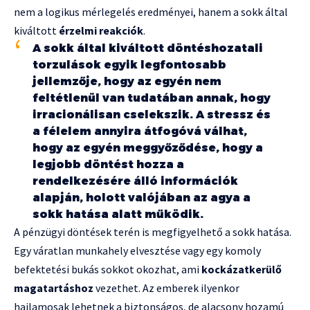
nem a logikus mérlegelés eredményei, hanem a sokk által
kiváltott
érzelmi reakciók
.
A sokk által kiváltott döntéshozatali
torzulások egyik legfontosabb
jellemzője, hogy az egyén nem
feltétlenül van tudatában annak, hogy
irracionálisan cselekszik. A stressz és
a félelem annyira átfogóvá válhat,
hogy az egyén meggyőződése, hogy a
legjobb döntést hozza a
rendelkezésére álló információk
alapján, holott valójában az agya a
sokk hatása alatt működik.
A pénzügyi döntések terén is megfigyelhető a sokk hatása.
Egy váratlan munkahely elvesztése vagy egy komoly
befektetési bukás sokkot okozhat, ami
kockázatkerülő
magatartáshoz
vezethet. Az emberek ilyenkor
hajlamosak lehetnek a biztonságos, de alacsony hozamú