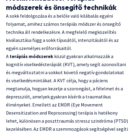
módszerek és önsegítő technikák
A sokk feldolgozása és a belőle való kilábalás egyéni
folyamat, amihez számos terápiás módszer és önsegítő
technika áll rendelkezésre. A megfelelő megközelítés
kiválasztása függ a sokk típusától, intenzitásától és az
egyén személyes erőforrásaitól.
A
terápiás módszerek
közül gyakran alkalmazzák a
kognitív viselkedésterápiát (KVT), amely segít azonosítani
és megváltoztatni a sokkot követő negatív gondolatokat
és viselkedésmintákat. A KVT célja, hogy a páciens
megtanulja, hogyan kezelje a szorongást, a félelmet és a
depressziót, amelyek gyakran kísérik a traumatikus
élményeket. Emellett az EMDR (Eye Movement
Desensitization and Reprocessing) terápia is hatékony
lehet, különösen a poszttraumás stressz szindróma (PTSD)
kezelésében. Az EMDR a szemmozgások segítségével segíti