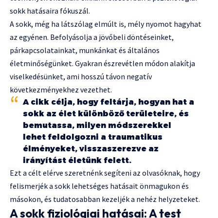
sokk hatásaira fókuszál.
A sokk, még ha látszólag elmúlt is, mély nyomot hagyhat
az egyénen. Befolyásolja a jövőbeli döntéseinket,
párkapcsolatainkat, munkánkat és általános
életminőségünket. Gyakran észrevétlen módon alakítja
viselkedésünket, ami hosszú távon negatív
következményekhez vezethet.
A cikk célja, hogy feltárja, hogyan hat a
sokk az élet különböző területeire, és
bemutassa, milyen módszerekkel
lehet feldolgozni a traumatikus
élményeket, visszaszerezve az
irányítást életünk felett.
Ezt a célt elérve szeretnénk segíteni az olvasóknak, hogy
felismerjék a sokk lehetséges hatásait önmagukon és
másokon, és tudatosabban kezeljék a nehéz helyzeteket.
A sokk fiziológiai hatásai: A test