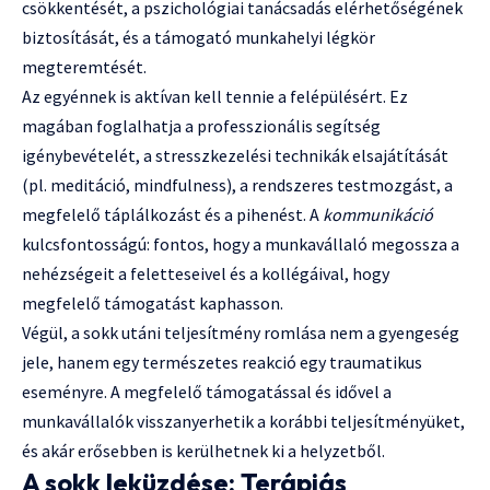
csökkentését, a pszichológiai tanácsadás elérhetőségének
biztosítását, és a támogató munkahelyi légkör
megteremtését.
Az egyénnek is aktívan kell tennie a felépülésért. Ez
magában foglalhatja a professzionális segítség
igénybevételét, a stresszkezelési technikák elsajátítását
(pl. meditáció, mindfulness), a rendszeres testmozgást, a
megfelelő táplálkozást és a pihenést. A
kommunikáció
kulcsfontosságú: fontos, hogy a munkavállaló megossza a
nehézségeit a feletteseivel és a kollégáival, hogy
megfelelő támogatást kaphasson.
Végül, a sokk utáni teljesítmény romlása nem a gyengeség
jele, hanem egy természetes reakció egy traumatikus
eseményre. A megfelelő támogatással és idővel a
munkavállalók visszanyerhetik a korábbi teljesítményüket,
és akár erősebben is kerülhetnek ki a helyzetből.
A sokk leküzdése: Terápiás