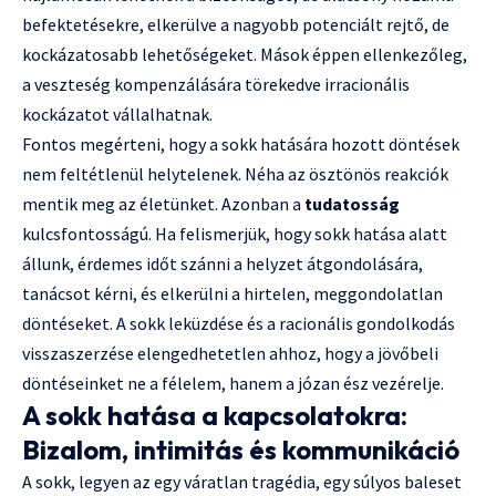
befektetésekre, elkerülve a nagyobb potenciált rejtő, de
kockázatosabb lehetőségeket. Mások éppen ellenkezőleg,
a veszteség kompenzálására törekedve irracionális
kockázatot vállalhatnak.
Fontos megérteni, hogy a sokk hatására hozott döntések
nem feltétlenül helytelenek. Néha az ösztönös reakciók
mentik meg az életünket. Azonban a
tudatosság
kulcsfontosságú. Ha felismerjük, hogy sokk hatása alatt
állunk, érdemes időt szánni a helyzet átgondolására,
tanácsot kérni, és elkerülni a hirtelen, meggondolatlan
döntéseket. A sokk leküzdése és a racionális gondolkodás
visszaszerzése elengedhetetlen ahhoz, hogy a jövőbeli
döntéseinket ne a félelem, hanem a józan ész vezérelje.
A sokk hatása a kapcsolatokra:
Bizalom, intimitás és kommunikáció
A sokk, legyen az egy váratlan tragédia, egy súlyos baleset