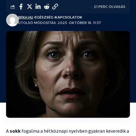
21 PERC OLVASÁS
BFKH.HU
EGÉSZSÉG
KAPCSOLATOK
UTOLSÓ MÓDOSÍTÁS: 2025. OKTÓBER 18. 11:37
A
sokk
fogalma a hétköznapi nyelvben gyakran keveredik a