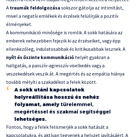
A
traumák feldolgozása
sokszor gátolja az intimitást,
mivel a negatív emlékek és érzések felülírják a pozitív
élményeket.
A kommunikáció minősége is romlik. A sokk hatására az
emberek nehezebben fejezik ki az érzéseiket, vagy épp
ellenkezőleg, indulatosabbak és kritikusabbak lesznek. A
nyílt és őszinte kommunikáció
helyét gyakran a
hallgatás, a passzív-agresszív viselkedés vagy a
veszekedések veszik át. A megértés és az empátia hiánya
tovább mélyíti a szakadékot a felek között.
A sokk utáni kapcsolatok
helyreállítása hosszú és nehéz
folyamat, amely
türelemmel,
megértéssel és szakmai segítséggel
lehetséges.
Fontos, hogy a felek felismerjék a sokk hatását a
kapcsolatukra, és aktívan tegyenek a helyzet javításáért. A