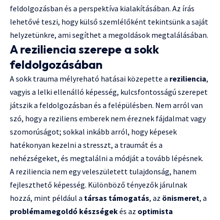
feldolgozásban és a perspektíva kialakításában. Az írás
lehetővé teszi, hogy külső szemlélőként tekintsünk a saját
helyzetünkre, ami segíthet a megoldások megtalálásában.
A reziliencia szerepe a sokk
feldolgozásában
A sokk trauma mélyreható hatásai közepette a
reziliencia
,
vagyis a lelki ellenálló képesség, kulcsfontosságú szerepet
játszik a feldolgozásban és a felépülésben. Nem arról van
szó, hogy a reziliens emberek nem éreznek fájdalmat vagy
szomorúságot; sokkal inkább arról, hogy képesek
hatékonyan kezelni a stresszt, a traumát és a
nehézségeket, és megtalálni a módját a tovább lépésnek.
A reziliencia nem egy veleszületett tulajdonság, hanem
fejleszthető képesség. Különböző tényezők járulnak
hozzá, mint például a
társas támogatás
, az
önismeret
, a
problémamegoldó készségek
és az
optimista