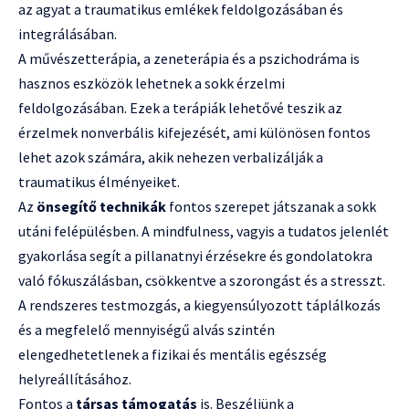
az agyat a traumatikus emlékek feldolgozásában és
integrálásában.
A művészetterápia, a zeneterápia és a pszichodráma is
hasznos eszközök lehetnek a sokk érzelmi
feldolgozásában. Ezek a terápiák lehetővé teszik az
érzelmek nonverbális kifejezését, ami különösen fontos
lehet azok számára, akik nehezen verbalizálják a
traumatikus élményeiket.
Az
önsegítő technikák
fontos szerepet játszanak a sokk
utáni felépülésben. A mindfulness, vagyis a tudatos jelenlét
gyakorlása segít a pillanatnyi érzésekre és gondolatokra
való fókuszálásban, csökkentve a szorongást és a stresszt.
A rendszeres testmozgás, a kiegyensúlyozott táplálkozás
és a megfelelő mennyiségű alvás szintén
elengedhetetlenek a fizikai és mentális egészség
helyreállításához.
Fontos a
társas támogatás
is. Beszéljünk a