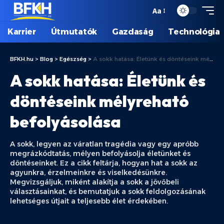
Aa
Karrier
Útmutatók
Gazdaság
Technológia
BFKH.hu
>
Blog
>
Egészség
>
A sokk hatása: Életünk és döntéseink mélyreható befolyásolása
A sokk hatása: Életünk és
döntéseink mélyreható
befolyásolása
A sokk, legyen az váratlan tragédia vagy egy apróbb
megrázkódtatás, mélyen befolyásolja életünket és
döntéseinket. Ez a cikk feltárja, hogyan hat a sokk az
agyunkra, érzelmeinkre és viselkedésünkre.
Megvizsgáljuk, miként alakítja a sokk a jövőbeli
választásainkat, és bemutatjuk a sokk feldolgozásának
lehetséges útjait a teljesebb élet érdekében.