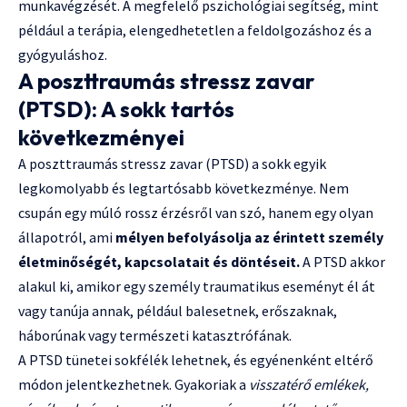
munkavégzését. A megfelelő pszichológiai segítség, mint
például a terápia, elengedhetetlen a feldolgozáshoz és a
gyógyuláshoz.
A poszttraumás stressz zavar
(PTSD): A sokk tartós
következményei
A poszttraumás stressz zavar (PTSD) a sokk egyik
legkomolyabb és legtartósabb következménye. Nem
csupán egy múló rossz érzésről van szó, hanem egy olyan
állapotról, ami
mélyen befolyásolja az érintett személy
életminőségét, kapcsolatait és döntéseit.
A PTSD akkor
alakul ki, amikor egy személy traumatikus eseményt él át
vagy tanúja annak, például balesetnek, erőszaknak,
háborúnak vagy természeti katasztrófának.
A PTSD tünetei sokfélék lehetnek, és egyénenként eltérő
módon jelentkezhetnek. Gyakoriak a
visszatérő emlékek,