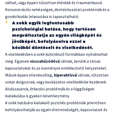
válhat, vagy éppen túlzottan élénkké és traumatikussá.
Koncentrációs nehézségek, döntéshozatali problémák és a
gondolkodás lelassulása is tapasztalható.
A sokk egyik legfontosabb
pszichológiai hatása, hogy tartósan
megváltoztatja az egyén világképét és
jövőképét, befolyásolva ezzel a
későbbi döntéseit és viselkedését.
A viselkedésben a sokk különböző formákban nyilvánulhat
meg. Egyesek
visszahúzódóvá
válnak, kerülik a társas
kapcsolatokat és az eseményre emlékeztető helyzeteket.
Mások éppen ellenkezőleg,
hiperaktívvá
válnak, túlzottan
sokat dolgoznak, vagy kockázatos viselkedésbe kezdenek.
Alvászavarok, étkezési problémák és a függőségek
kialakulása is gyakori következmény.
A sokk hatására kialakuló pszichés problémák jelentősen
befolyásolhatják az egyén életminőségét, kapcsolatait és