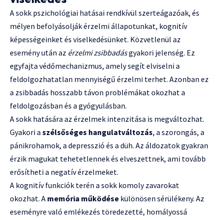
A sokk pszichológiai hatásai rendkívül szerteágazóak, és
mélyen befolyásolják érzelmi állapotunkat, kognitív
képességeinket és viselkedésünket. Közvetlenül az
esemény után az
érzelmi zsibbadás
gyakori jelenség. Ez
egyfajta védőmechanizmus, amely segít elviselni a
feldolgozhatatlan mennyiségű érzelmi terhet. Azonban ez
a zsibbadás hosszabb távon problémákat okozhat a
feldolgozásban és a gyógyulásban.
A sokk hatására az érzelmek intenzitása is megváltozhat.
Gyakori a
szélsőséges hangulatváltozás
, a szorongás, a
pánikrohamok, a depresszió és a düh. Az áldozatok gyakran
érzik magukat tehetetlennek és elveszettnek, ami tovább
erősítheti a negatív érzelmeket.
A kognitív funkciók terén a sokk komoly zavarokat
okozhat. A
memória működése
különösen sérülékeny. Az
eseményre való emlékezés töredezetté, homályossá