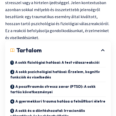
stresszel vagy a hirtelen ijedtséggel. Jelen kontextusban
azonban sokkal mélyebb és összetettebb jelenségről
beszélünk: egy traumatikus esemény által kiváltott,
hosszan tartó pszichológiai és fiziológiai válaszreakcióról.
Ez a reakció befolyásolja gondolkodásunkat, érzelmeinket
és viselkedésünket.
Tartalom
A sokk fiziológiai hatásai: A test válaszreakciói
A sokk pszichológiai hatásai: Érzelem, kognitív
funkciók és viselkedés
A poszttraumás stressz zavar (PTSD): A sokk
tartós következményei
A gyermekkori trauma hatása a felnőttkori életre
A sokk és a döntéshozatal: Irracionális
választások és kockázatvállalás