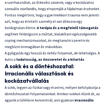
a szerhasználat, az étkezési zavarok, vagy a kockázatos
szexuális viselkedés, hogy elnyomják a fájdalmas érzéseket.
Fontos megérteni, hogy a gyermekkori trauma nem jelenti
azt, hogy az érintett személy el van átkozva egy
boldogtalan életre.
A terápia és a megfelelő támogatás
segíthet feldolgozni a múltat, kialakítani egészségesebb
coping mechanizmusokat, és megtanulni szeretni és
megbízni önmagában és másokban.
A gyógyulás egy hosszú és nehéz folyamat, de lehetséges. A
kulcs a
tudatosság, az önszeretet és a kitartás
.
A sokk és a döntéshozatal:
Irracionális választások és
kockázatvállalás
A sokk, legyen az fizikai vagy érzelmi, mélyen befolyásolja a
döntéshozatali folyamatainkat. Amikor sokkot élünk át, az
agyunk a túlélésre koncentrál, ami gyakran
irracionális