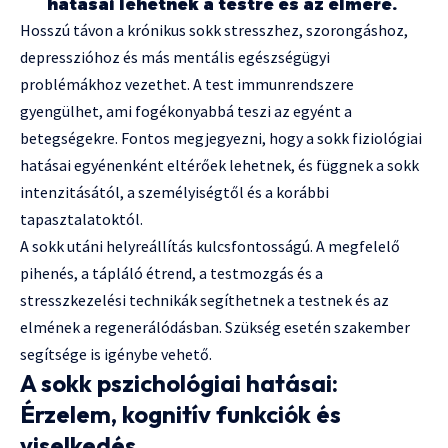
hatásai lehetnek a testre és az elmére.
Hosszú távon a krónikus sokk stresszhez, szorongáshoz,
depresszióhoz és más mentális egészségügyi
problémákhoz vezethet. A test immunrendszere
gyengülhet, ami fogékonyabbá teszi az egyént a
betegségekre. Fontos megjegyezni, hogy a sokk fiziológiai
hatásai egyénenként eltérőek lehetnek, és függnek a sokk
intenzitásától, a személyiségtől és a korábbi
tapasztalatoktól.
A sokk utáni helyreállítás kulcsfontosságú. A megfelelő
pihenés, a tápláló étrend, a testmozgás és a
stresszkezelési technikák segíthetnek a testnek és az
elmének a regenerálódásban. Szükség esetén szakember
segítsége is igénybe vehető.
A sokk pszichológiai hatásai:
Érzelem, kognitív funkciók és
viselkedés