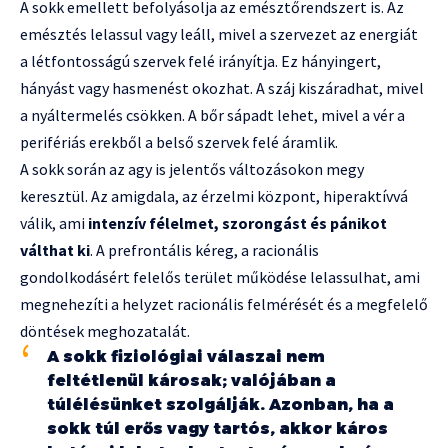
A sokk emellett befolyásolja az emésztőrendszert is. Az
emésztés lelassul vagy leáll, mivel a szervezet az energiát
a létfontosságú szervek felé irányítja. Ez hányingert,
hányást vagy hasmenést okozhat. A száj kiszáradhat, mivel
a nyáltermelés csökken. A bőr sápadt lehet, mivel a vér a
perifériás erekből a belső szervek felé áramlik.
A sokk során az agy is jelentős változásokon megy
keresztül. Az amigdala, az érzelmi központ, hiperaktívvá
válik, ami
intenzív félelmet, szorongást és pánikot
válthat ki
. A prefrontális kéreg, a racionális
gondolkodásért felelős terület működése lelassulhat, ami
megnehezíti a helyzet racionális felmérését és a megfelelő
döntések meghozatalát.
A sokk fiziológiai válaszai nem
feltétlenül károsak; valójában a
túlélésünket szolgálják. Azonban, ha a
sokk túl erős vagy tartós, akkor káros