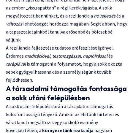
az ember „visszapattan” a régi kerékvágásba. A sokk
megváltoztat bennünket, és a reziliencia a
növekedés
és a
változás
lehetőségét hordozza magában. Segít abban, hogy
a tapasztalatainkból tanulva erősebbé és bölcsebbé
váljunk.
A reziliencia fejlesztése tudatos erőfeszítést igényel.
Érdemes
meditációval
,
testmozgással
,
naplóírással
és
terápiával
is támogatni a folyamatot, hogy a sokk okozta
sebek gyógyulhassanak és a személyiségünk tovább
fejlődhessen.
A társadalmi támogatás fontossága
a sokk utáni felépülésben
A sokk utáni felépülés során a társadalmi támogatás
kulcsfontosságú tényező. Amikor az életünk hirtelen és
váratlanul megváltozik egy sokkoló esemény
következtében, a
környezetünk reakciója
nagyban