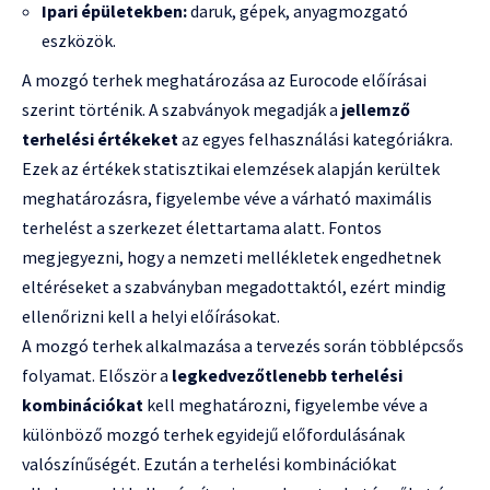
Ipari épületekben:
daruk, gépek, anyagmozgató
eszközök.
A mozgó terhek meghatározása az Eurocode előírásai
szerint történik. A szabványok megadják a
jellemző
terhelési értékeket
az egyes felhasználási kategóriákra.
Ezek az értékek statisztikai elemzések alapján kerültek
meghatározásra, figyelembe véve a várható maximális
terhelést a szerkezet élettartama alatt. Fontos
megjegyezni, hogy a nemzeti mellékletek engedhetnek
eltéréseket a szabványban megadottaktól, ezért mindig
ellenőrizni kell a helyi előírásokat.
A mozgó terhek alkalmazása a tervezés során többlépcsős
folyamat. Először a
legkedvezőtlenebb terhelési
kombinációkat
kell meghatározni, figyelembe véve a
különböző mozgó terhek egyidejű előfordulásának
valószínűségét. Ezután a terhelési kombinációkat