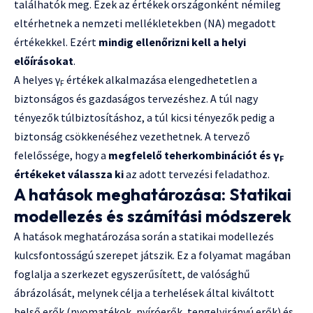
találhatók meg. Ezek az értékek országonként némileg
eltérhetnek a nemzeti mellékletekben (NA) megadott
értékekkel. Ezért
mindig ellenőrizni kell a helyi
előírásokat
.
A helyes γ
értékek alkalmazása elengedhetetlen a
F
biztonságos és gazdaságos tervezéshez. A túl nagy
tényezők túlbiztosításhoz, a túl kicsi tényezők pedig a
biztonság csökkenéséhez vezethetnek. A tervező
felelőssége, hogy a
megfelelő teherkombinációt és γ
F
értékeket válassza ki
az adott tervezési feladathoz.
A hatások meghatározása: Statikai
modellezés és számítási módszerek
A hatások meghatározása során a statikai modellezés
kulcsfontosságú szerepet játszik. Ez a folyamat magában
foglalja a szerkezet egyszerűsített, de valósághű
ábrázolását, melynek célja a terhelések által kiváltott
belső erők (nyomatékok, nyíróerők, tengelyirányú erők) és