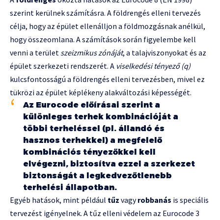
szerint kerülnek számításra. A földrengés elleni tervezés
célja, hogy az épület ellenálljon a földmozgásnak anélkül,
hogy összeomlana. A számítások során figyelembe kell
venni a terület
szeizmikus zónáját
, a talajviszonyokat és az
épület szerkezeti rendszerét. A
viselkedési tényező (q)
kulcsfontosságú a földrengés elleni tervezésben, mivel ez
tükrözi az épület képlékeny alakváltozási képességét.
Az Eurocode előírásai szerint a
különleges terhek kombinációját a
többi terheléssel (pl. állandó és
hasznos terhekkel) a megfelelő
kombinációs tényezőkkel kell
elvégezni, biztosítva ezzel a szerkezet
biztonságát a legkedvezőtlenebb
terhelési állapotban.
Egyéb hatások, mint például
tűz
vagy
robbanás
is speciális
tervezést igényelnek. A tűz elleni védelem az Eurocode 3