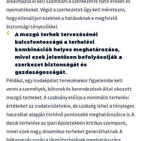
alkalmazva ki kell számítani a szerkezetre ható erőket és
nyomatékokat. Végül a szerkezetet úgy kell méretezni,
hogy ellenálljon ezeknek a hatásoknak a megfelelő
biztonsági tényezőkkel.
A mozgó terhek tervezésénél
kulcsfontosságú a terhelési
kombinációk helyes meghatározása,
mivel ezek jelentősen befolyásolják a
szerkezet biztonságát és
gazdaságosságát.
Például, egy irodaépület tervezésekor figyelembe kell
venni a személyek, bútorok és berendezések által okozott
mozgó terheket. A szabvány előírja a minimális terhelési
értékeket az irodaterületekre, de szükség lehet a tényleges
használat alapján történő pontosabb meghatározásra is. A
daruk terhelése az ipari épületekben kritikus szempont,
mivel ezek nagy, dinamikus terheket generálhatnak. A
hídtervezés során a járműterhelések meghatározása