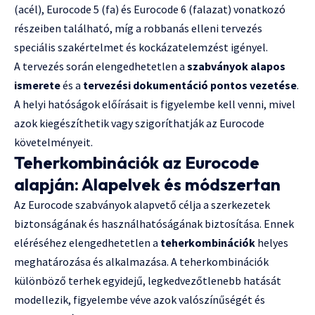
(acél), Eurocode 5 (fa) és Eurocode 6 (falazat) vonatkozó
részeiben található, míg a robbanás elleni tervezés
speciális szakértelmet és kockázatelemzést igényel.
A tervezés során elengedhetetlen a
szabványok alapos
ismerete
és a
tervezési dokumentáció pontos vezetése
.
A helyi hatóságok előírásait is figyelembe kell venni, mivel
azok kiegészíthetik vagy szigoríthatják az Eurocode
követelményeit.
Teherkombinációk az Eurocode
alapján: Alapelvek és módszertan
Az Eurocode szabványok alapvető célja a szerkezetek
biztonságának és használhatóságának biztosítása. Ennek
eléréséhez elengedhetetlen a
teherkombinációk
helyes
meghatározása és alkalmazása. A teherkombinációk
különböző terhek egyidejű, legkedvezőtlenebb hatását
modellezik, figyelembe véve azok valószínűségét és