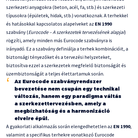
szerkezeti anyagokra (beton, acél, fa, stb.) és szerkezeti
típusokra (épületek, hidak, stb.) vonatkoznak. A terhekkel
és hatásokkal kapcsolatos alapelveket az
EN 1990
szabvány (
Eurocode – A szerkezetek tervezésének alapjai
)
rögzíti, amely minden más Eurocode szabványra is
irányadó. Ez a szabvány definiálja a terhek kombinációit, a
biztonsági tényezőket és a tervezési helyzeteket,
biztosítva ezzel a szerkezetek megfelelő biztonságát és
üzembiztonságát a teljes élettartamuk során.
Az Eurocode szabványrendszer
bevezetése nem csupán egy technikai
változás, hanem egy paradigma váltás
a szerkezettervezésben, amely a
megbízhatóság és a harmonizáció
elveire épül.
A gyakorlati alkalmazás során elengedhetetlen az
EN 1990
,
valamint a specifikus terhekre vonatkozó Eurocode