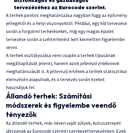
biztonságos és gazdaságos
tervezéséhez az Eurocode szerint.
A terhek pontos meghatározása nagyban függ az építmény
jellegétől és a helyi viszonyoktól. Például, egy híd tervezése
során a forgalmi terheléseket, míg egy magas épület
tervezése során a szélterhelést kell kiemelten figyelembe
venni.
A terhek osztályozása nem csupán a terhek típusának
megállapítását jelenti, hanem azok
jellemző értékeinek
meghatározását is. A jellemző értékek a terhek statisztikai
elemzésén alapulnak, és a tervezés során ezeket
használjuk fel.
Állandó terhek: Számítási
módszerek és figyelembe veendő
tényezők
Az állandó terhek, más néven saját súlyok, kulcsszerepet
játszanak az Eurocode szerinti szerkezettervezésben. Ezek