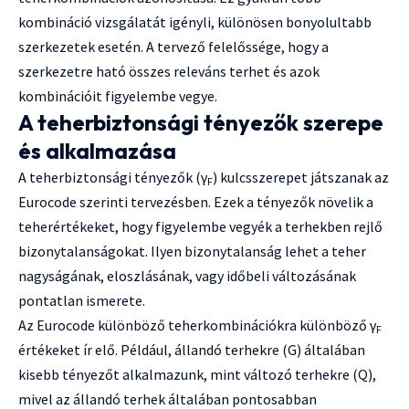
kombináció vizsgálatát igényli, különösen bonyolultabb
szerkezetek esetén. A tervező felelőssége, hogy a
szerkezetre ható összes releváns terhet és azok
kombinációit figyelembe vegye.
A teherbiztonsági tényezők szerepe
és alkalmazása
A teherbiztonsági tényezők (γ
) kulcsszerepet játszanak az
F
Eurocode szerinti tervezésben. Ezek a tényezők növelik a
teherértékeket, hogy figyelembe vegyék a terhekben rejlő
bizonytalanságokat. Ilyen bizonytalanság lehet a teher
nagyságának, eloszlásának, vagy időbeli változásának
pontatlan ismerete.
Az Eurocode különböző teherkombinációkra különböző γ
F
értékeket ír elő. Például, állandó terhekre (G) általában
kisebb tényezőt alkalmazunk, mint változó terhekre (Q),
mivel az állandó terhek általában pontosabban