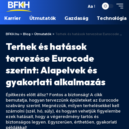
Aa
Karrier
Útmutatók
Gazdaság
Technológia
BFKH.hu
>
Blog
>
Útmutatók
>
Terhek és hatások tervezése Eurocode szerint: Alapelvek és gyakorlati alkalmazás
Terhek és hatások
tervezése Eurocode
szerint: Alapelvek és
gyakorlati alkalmazás
Építkezés előtt állsz? Fontos a biztonság! A cikk
bemutatja, hogyan tervezzünk épületeket az Eurocode
szabvány szerint. Megnézzük, milyen terhelésekkel kell
számolni (szél, hó, súly), és hogyan vehetjük figyelembe
ezek hatásait, hogy a végeredmény tartós és
biztonságos legyen. Egyszerűen, érthetően, gyakorlati
példákkal!