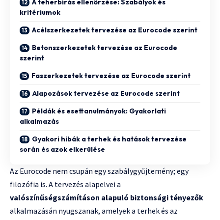
A teherbírás ellenőrzése: Szabályok és
kritériumok
Acélszerkezetek tervezése az Eurocode szerint
Betonszerkezetek tervezése az Eurocode
szerint
Faszerkezetek tervezése az Eurocode szerint
Alapozások tervezése az Eurocode szerint
Példák és esettanulmányok: Gyakorlati
alkalmazás
Gyakori hibák a terhek és hatások tervezése
során és azok elkerülése
Az Eurocode nem csupán egy szabálygyűjtemény; egy
filozófia is. A tervezés alapelvei a
valószínűségszámításon alapuló biztonsági tényezők
alkalmazásán nyugszanak, amelyek a terhek és az