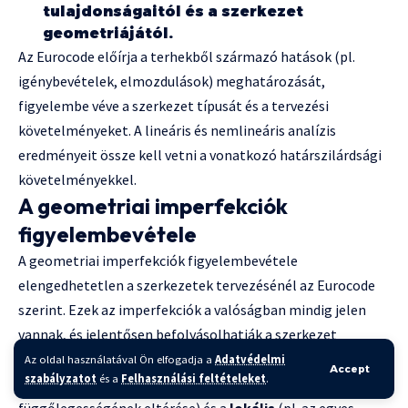
tulajdonságaitól és a szerkezet
geometriájától.
Az Eurocode előírja a terhekből származó hatások (pl.
igénybevételek, elmozdulások) meghatározását,
figyelembe véve a szerkezet típusát és a tervezési
követelményeket. A lineáris és nemlineáris analízis
eredményeit össze kell vetni a vonatkozó határszilárdsági
követelményekkel.
A geometriai imperfekciók
figyelembevétele
A geometriai imperfekciók figyelembevétele
elengedhetetlen a szerkezetek tervezésénél az Eurocode
szerint. Ezek az imperfekciók a valóságban mindig jelen
vannak, és jelentősen befolyásolhatják a szerkezet
viselkedését, különösen a stabilitását. A tervezés során
Az oldal használatával Ön elfogadja a
Adatvédelmi
Accept
szabályzatot
és a
Felhasználási feltételeket
.
figyelembe kell venni a
globális
(pl. a szerkezet
függőlegességének eltérése) és a
lokális
(pl. az egyes