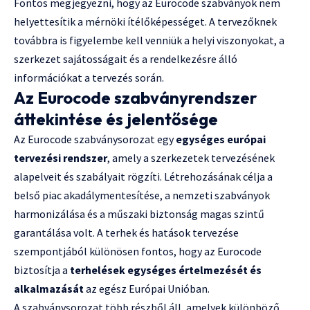
Fontos megjegyezni, hogy az Eurocode szabványok nem
helyettesítik a mérnöki ítélőképességet. A tervezőknek
továbbra is figyelembe kell venniük a helyi viszonyokat, a
szerkezet sajátosságait és a rendelkezésre álló
információkat a tervezés során.
Az Eurocode szabványrendszer
áttekintése és jelentősége
Az Eurocode szabványsorozat egy
egységes európai
tervezési rendszer
, amely a szerkezetek tervezésének
alapelveit és szabályait rögzíti. Létrehozásának célja a
belső piac akadálymentesítése, a nemzeti szabványok
harmonizálása és a műszaki biztonság magas szintű
garantálása volt. A terhek és hatások tervezése
szempontjából különösen fontos, hogy az Eurocode
biztosítja a
terhelések egységes értelmezését és
alkalmazását
az egész Európai Unióban.
A szabványsorozat több részből áll, amelyek különböző