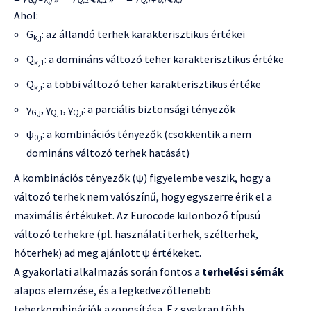
Ahol:
G
: az állandó terhek karakterisztikus értékei
k,j
Q
: a domináns változó teher karakterisztikus értéke
k,1
Q
: a többi változó teher karakterisztikus értéke
k,i
γ
, γ
, γ
: a parciális biztonsági tényezők
G,j
Q,1
Q,i
ψ
: a kombinációs tényezők (csökkentik a nem
0,i
domináns változó terhek hatását)
A kombinációs tényezők (ψ) figyelembe veszik, hogy a
változó terhek nem valószínű, hogy egyszerre érik el a
maximális értéküket. Az Eurocode különböző típusú
változó terhekre (pl. használati terhek, szélterhek,
hóterhek) ad meg ajánlott ψ értékeket.
A gyakorlati alkalmazás során fontos a
terhelési sémák
alapos elemzése, és a legkedvezőtlenebb
teherkombinációk azonosítása. Ez gyakran több