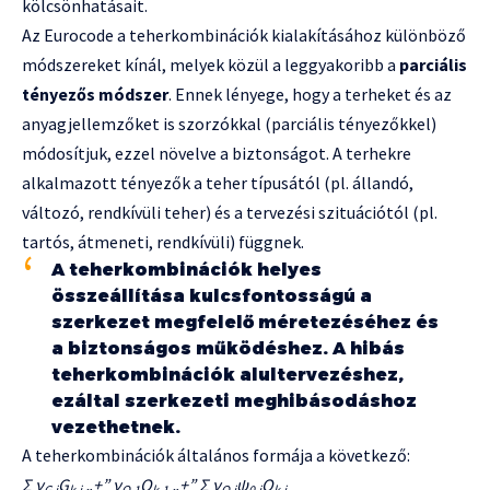
kölcsönhatásait.
Az Eurocode a teherkombinációk kialakításához különböző
módszereket kínál, melyek közül a leggyakoribb a
parciális
tényezős módszer
. Ennek lényege, hogy a terheket és az
anyagjellemzőket is szorzókkal (parciális tényezőkkel)
módosítjuk, ezzel növelve a biztonságot. A terhekre
alkalmazott tényezők a teher típusától (pl. állandó,
változó, rendkívüli teher) és a tervezési szituációtól (pl.
tartós, átmeneti, rendkívüli) függnek.
A teherkombinációk helyes
összeállítása kulcsfontosságú a
szerkezet megfelelő méretezéséhez és
a biztonságos működéshez. A hibás
teherkombinációk alultervezéshez,
ezáltal szerkezeti meghibásodáshoz
vezethetnek.
A teherkombinációk általános formája a következő:
Σ γ
G
„+” γ
Q
„+” Σ γ
ψ
Q
G,j
k,j
Q,1
k,1
Q,i
0,i
k,i