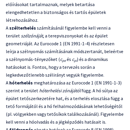
előírásokat tartalmaznak, melyek betartása
elengedhetetlen a biztonságos és tartós épületek
létrehozásához.
A
szélterhelés
számításánál figyelembe kell venni a
terület
szélzónáját
, a terepviszonyokat és az épület
geometriáját. Az Eurocode 1 (EN 1991-1-4) részletesen
leírja a szélnyomás számításának módszertanát, beleértve
a szélnyomás-tényezőket (
c
és
c
) és a dinamikus
pe
pi
hatásokat is. Fontos, hogy a tervezés során a
legkedvezőtlenebb szélirányt vegyük figyelembe.
A
hóterhelés
meghatározása az Eurocode 1 (EN 1991-1-3)
szerint a terület
hóterhelési zónájától
függ. A hó súlya az
épület tetőszerkezetére hat, és a terhelés eloszlása függ a
tető formájától és a hó felhalmozódásának lehetőségétől
(pl. völgyekben vagy tetősíkok találkozásánál). Figyelembe
kell venni a hóolvadás és a jégképződés hatásait is.
A
földrengés
okozta hatások az Eurocode 8 (EN 1998)