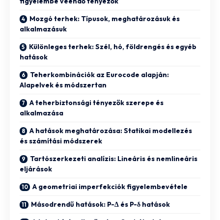
figyelembe veendő tényezők
Mozgó terhek: Típusok, meghatározásuk és
alkalmazásuk
Különleges terhek: Szél, hó, földrengés és egyéb
hatások
Teherkombinációk az Eurocode alapján:
Alapelvek és módszertan
A teherbiztonsági tényezők szerepe és
alkalmazása
A hatások meghatározása: Statikai modellezés
és számítási módszerek
Tartószerkezeti analízis: Lineáris és nemlineáris
eljárások
A geometriai imperfekciók figyelembevétele
Másodrendű hatások: P-Δ és P-δ hatások