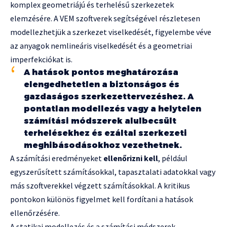
komplex geometriájú és terhelésű szerkezetek
elemzésére. A VEM szoftverek segítségével részletesen
modellezhetjük a szerkezet viselkedését, figyelembe véve
az anyagok nemlineáris viselkedését és a geometriai
imperfekciókat is.
A hatások pontos meghatározása
elengedhetetlen a biztonságos és
gazdaságos szerkezettervezéshez. A
pontatlan modellezés vagy a helytelen
számítási módszerek alulbecsült
terhelésekhez és ezáltal szerkezeti
meghibásodásokhoz vezethetnek.
A számítási eredményeket
ellenőrizni kell
, például
egyszerűsített számításokkal, tapasztalati adatokkal vagy
más szoftverekkel végzett számításokkal. A kritikus
pontokon különös figyelmet kell fordítani a hatások
ellenőrzésére.
A statikai modellezés és a számítási módszerek