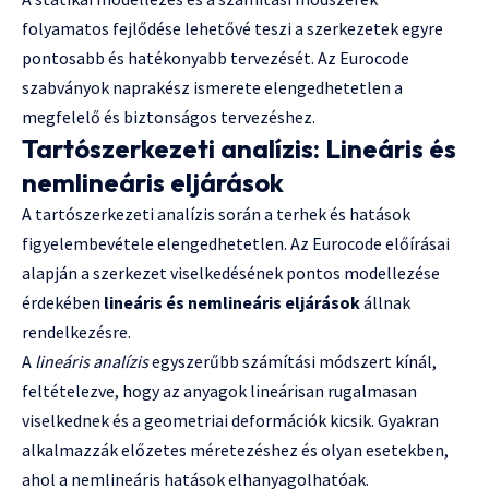
folyamatos fejlődése lehetővé teszi a szerkezetek egyre
pontosabb és hatékonyabb tervezését. Az Eurocode
szabványok naprakész ismerete elengedhetetlen a
megfelelő és biztonságos tervezéshez.
Tartószerkezeti analízis: Lineáris és
nemlineáris eljárások
A tartószerkezeti analízis során a terhek és hatások
figyelembevétele elengedhetetlen. Az Eurocode előírásai
alapján a szerkezet viselkedésének pontos modellezése
érdekében
lineáris és nemlineáris eljárások
állnak
rendelkezésre.
A
lineáris analízis
egyszerűbb számítási módszert kínál,
feltételezve, hogy az anyagok lineárisan rugalmasan
viselkednek és a geometriai deformációk kicsik. Gyakran
alkalmazzák előzetes méretezéshez és olyan esetekben,
ahol a nemlineáris hatások elhanyagolhatóak.