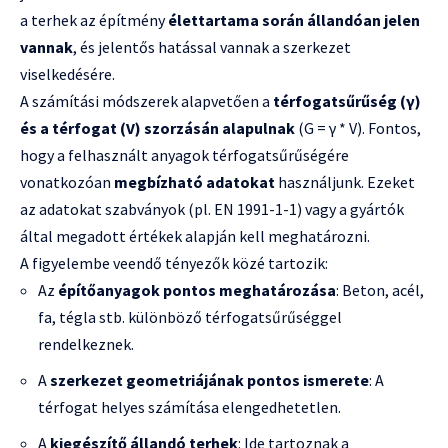
a terhek az építmény
élettartama során állandóan jelen
vannak
, és jelentős hatással vannak a szerkezet
viselkedésére.
A számítási módszerek alapvetően a
térfogatsűrűség (γ)
és a térfogat (V) szorzásán alapulnak
(G = γ * V). Fontos,
hogy a felhasznált anyagok térfogatsűrűségére
vonatkozóan
megbízható adatokat
használjunk. Ezeket
az adatokat szabványok (pl. EN 1991-1-1) vagy a gyártók
által megadott értékek alapján kell meghatározni.
A figyelembe veendő tényezők közé tartozik:
Az
építőanyagok pontos meghatározása
: Beton, acél,
fa, tégla stb. különböző térfogatsűrűséggel
rendelkeznek.
A
szerkezet geometriájának pontos ismerete
: A
térfogat helyes számítása elengedhetetlen.
A
kiegészítő állandó terhek
: Ide tartoznak a