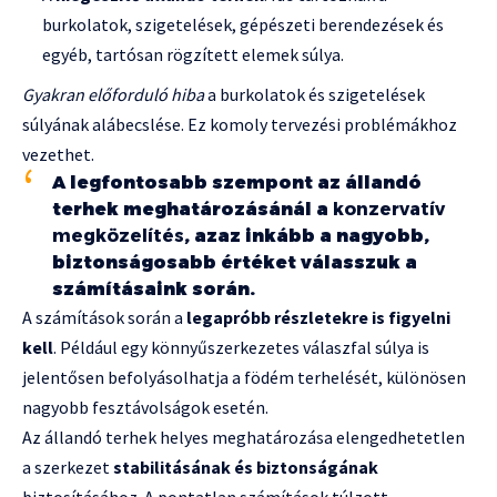
burkolatok, szigetelések, gépészeti berendezések és
egyéb, tartósan rögzített elemek súlya.
Gyakran előforduló hiba
a burkolatok és szigetelések
súlyának alábecslése. Ez komoly tervezési problémákhoz
vezethet.
A legfontosabb szempont az állandó
terhek meghatározásánál a
konzervatív
megközelítés
, azaz inkább a nagyobb,
biztonságosabb értéket válasszuk a
számításaink során.
A számítások során a
legapróbb részletekre is figyelni
kell
. Például egy könnyűszerkezetes válaszfal súlya is
jelentősen befolyásolhatja a födém terhelését, különösen
nagyobb fesztávolságok esetén.
Az állandó terhek helyes meghatározása elengedhetetlen
a szerkezet
stabilitásának és biztonságának
biztosításához. A pontatlan számítások túlzott