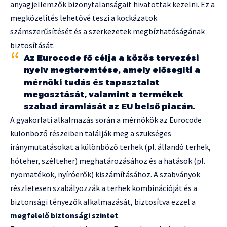
anyagjellemzők bizonytalanságait hivatottak kezelni. Ez a
megközelítés lehetővé teszi a kockázatok
számszerűsítését és a szerkezetek megbízhatóságának
biztosítását.
Az Eurocode fő célja a közös tervezési
nyelv megteremtése, amely elősegíti a
mérnöki tudás és tapasztalat
megosztását, valamint a termékek
szabad áramlását az EU belső piacán.
A gyakorlati alkalmazás során a mérnökök az Eurocode
különböző részeiben találják meg a szükséges
iránymutatásokat a különböző terhek (pl. állandó terhek,
hóteher, szélteher) meghatározásához és a hatások (pl.
nyomatékok, nyíróerők) kiszámításához. A szabványok
részletesen szabályozzák a terhek kombinációját és a
biztonsági tényezők alkalmazását, biztosítva ezzel a
megfelelő biztonsági szintet
.