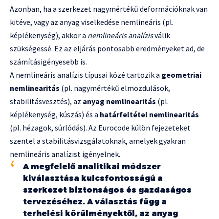
Azonban, ha a szerkezet nagymértékű deformációknak van
kitéve, vagy az anyag viselkedése nemlineáris (pl.
képlékenység), akkor a
nemlineáris analízis
válik
szükségessé. Ez az eljárás pontosabb eredményeket ad, de
számításigényesebb is.
A nemlineáris analízis típusai közé tartozik a
geometriai
nemlinearitás
(pl. nagymértékű elmozdulások,
stabilitásvesztés), az
anyag nemlinearitás
(pl.
képlékenység, kúszás) és a
határfeltétel nemlinearitás
(pl. hézagok, súrlódás). Az Eurocode külön fejezeteket
szentel a stabilitásvizsgálatoknak, amelyek gyakran
nemlineáris analízist igényelnek.
A megfelelő analitikai módszer
kiválasztása kulcsfontosságú a
szerkezet biztonságos és gazdaságos
tervezéséhez. A választás függ a
terhelési körülményektől, az anyag