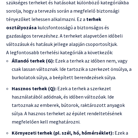
szükséges terheket és hatásokat különböző kategóriákba
sorolja, hogy a tervezés során a megfelelő biztonsági
tényezőket lehessen alkalmazni. Ez a
terhek
osztályozása
kulcsfontosságú a biztonságos és
gazdaságos tervezéshez. A terheket alapvetően időbeli
változásuk és hatásuk jellege alapján csoportosítjuk.
A legfontosabb terhelési kategóriák a következők:
Állandó terhek (G):
Ezek a terhek az időben nem, vagy
csak lassan változnak. Ide tartozik a szerkezet önsúlya, a
burkolatok súlya, a beépített berendezések súlya.
Hasznos terhek (Q):
Ezek a terhek a szerkezet
használatából adódnak, és időben változóak. Ide
tartoznak az emberek, bútorok, raktározott anyagok
súlya. A hasznos terheket az épület rendeltetésének
megfelelően kell meghatározni.
Környezeti terhek (pl. szél, hó, hőmérséklet):
Ezek a