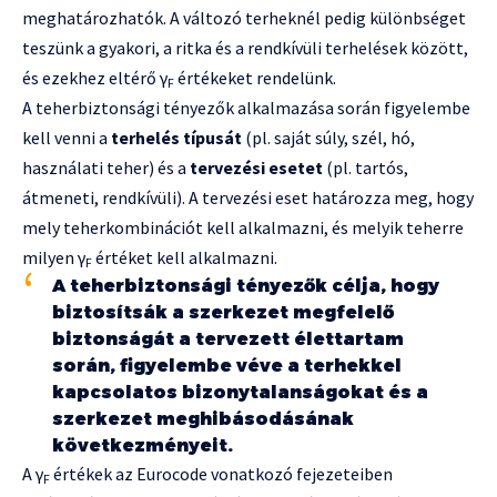
meghatározhatók. A változó terheknél pedig különbséget
teszünk a gyakori, a ritka és a rendkívüli terhelések között,
és ezekhez eltérő γ
értékeket rendelünk.
F
A teherbiztonsági tényezők alkalmazása során figyelembe
kell venni a
terhelés típusát
(pl. saját súly, szél, hó,
használati teher) és a
tervezési esetet
(pl. tartós,
átmeneti, rendkívüli). A tervezési eset határozza meg, hogy
mely teherkombinációt kell alkalmazni, és melyik teherre
milyen γ
értéket kell alkalmazni.
F
A teherbiztonsági tényezők célja, hogy
biztosítsák a szerkezet megfelelő
biztonságát a tervezett élettartam
során, figyelembe véve a terhekkel
kapcsolatos bizonytalanságokat és a
szerkezet meghibásodásának
következményeit.
A γ
értékek az Eurocode vonatkozó fejezeteiben
F