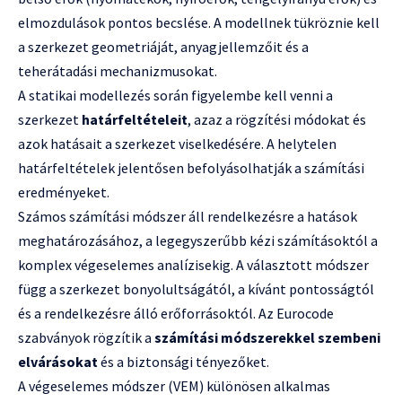
elmozdulások pontos becslése. A modellnek tükröznie kell
a szerkezet geometriáját, anyagjellemzőit és a
teherátadási mechanizmusokat.
A statikai modellezés során figyelembe kell venni a
szerkezet
határfeltételeit
, azaz a rögzítési módokat és
azok hatásait a szerkezet viselkedésére. A helytelen
határfeltételek jelentősen befolyásolhatják a számítási
eredményeket.
Számos számítási módszer áll rendelkezésre a hatások
meghatározásához, a legegyszerűbb kézi számításoktól a
komplex végeselemes analízisekig. A választott módszer
függ a szerkezet bonyolultságától, a kívánt pontosságtól
és a rendelkezésre álló erőforrásoktól. Az Eurocode
szabványok rögzítik a
számítási módszerekkel szembeni
elvárásokat
és a biztonsági tényezőket.
A végeselemes módszer (VEM) különösen alkalmas