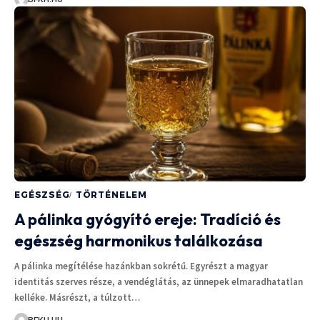
EGÉSZSÉG
TÖRTÉNELEM
A pálinka gyógyító ereje: Tradíció és
egészség harmonikus találkozása
A pálinka megítélése hazánkban sokrétű. Egyrészt a magyar
identitás szerves része, a vendéglátás, az ünnepek elmaradhatatlan
kelléke. Másrészt, a túlzott…
BFKH.HU