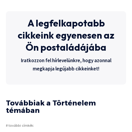
A legfelkapotabb
cikkeink egyenesen az
Ön postaládájába
Iratkozzon fel hírlevelünkre, hogy azonnal
megkapja legújabb cikkeinket!
Továbbiak a Történelem
témában
# további címkék: