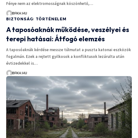
Fénye nem az elektromosságnak köszönhető,…
BFKH.HU
BIZTONSÁG
TÖRTÉNELEM
A taposóaknák működése, veszélyei és
terepi hatásai: Átfogó elemzés
A taposóaknák kérdése messze túlmutat a puszta katonai eszközök
fogalmán. Ezek a rejtett gyilkosok a konfliktusok lezárulta után
évtizedekkel is…
BFKH.HU