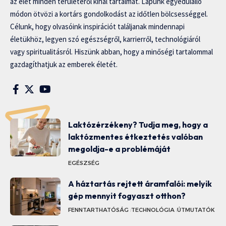
az élet minden területéről kínál tartalmat. Lapunk egyedülálló
módon ötvözi a kortárs gondolkodást az időtlen bölcsességgel.
Célunk, hogy olvasóink inspirációt találjanak mindennapi
életükhöz, legyen szó egészségről, karrierről, technológiáról
vagy spiritualitásról. Hiszünk abban, hogy a minőségi tartalommal
gazdagíthatjuk az emberek életét.
Laktózérzékeny? Tudja meg, hogy a
laktózmentes étkeztetés valóban
megoldja-e a problémáját
EGÉSZSÉG
A háztartás rejtett áramfalói: melyik
gép mennyit fogyaszt otthon?
FENNTARTHATÓSÁG
TECHNOLÓGIA
ÚTMUTATÓK