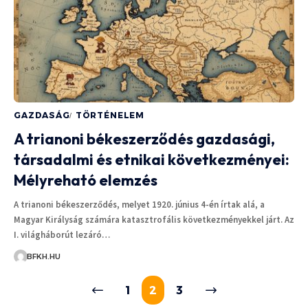
GAZDASÁG
TÖRTÉNELEM
A trianoni békeszerződés gazdasági,
társadalmi és etnikai következményei:
Mélyreható elemzés
A trianoni békeszerződés, melyet 1920. június 4-én írtak alá, a
Magyar Királyság számára katasztrofális következményekkel járt. Az
I. világháborút lezáró…
BFKH.HU
1
2
3