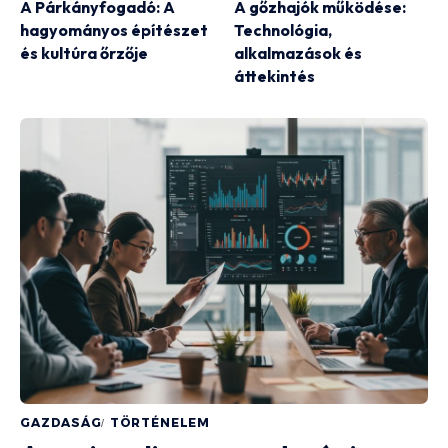
A Párkányfogadó: A
A gőzhajók működése:
hagyományos építészet
Technológia,
és kultúra őrzője
alkalmazások és
áttekintés
GAZDASÁG
TÖRTÉNELEM