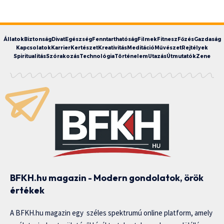
Állatok
Biztonság
Divat
Egészség
Fenntarthatóság
Filmek
Fitnesz
Főzés
Gazdaság
Kapcsolatok
Karrier
Kertészet
Kreativitás
Meditáció
Művészet
Rejtélyek
Spiritualitás
Szórakozás
Technológia
Történelem
Utazás
Útmutatók
Zene
BFKH.hu magazin - Modern gondolatok, örök
értékek
A BFKH.hu magazin egy széles spektrumú online platform, amely