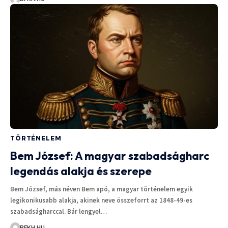
TÖRTÉNELEM
Bem József: A magyar szabadságharc
legendás alakja és szerepe
Bem József, más néven Bem apó, a magyar történelem egyik
legikonikusabb alakja, akinek neve összeforrt az 1848-49-es
szabadságharccal. Bár lengyel…
BFKH.HU