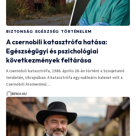
BIZTONSÁG
EGÉSZSÉG
TÖRTÉNELEM
A csernobili katasztrófa hatása:
Egészségügyi és pszichológiai
következmények feltárása
A csernobili katasztrófa, 1986. április 26-án történt a Szovjetunió
területén, Ukrajnában. A katasztrófa egy nukleáris baleset volt a
Csernobili Atomerőmű…
BFKH.HU