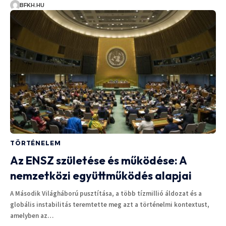
BFKH.HU
TÖRTÉNELEM
Az ENSZ születése és működése: A
nemzetközi együttműködés alapjai
A Második Világháború pusztítása, a több tízmillió áldozat és a
globális instabilitás teremtette meg azt a történelmi kontextust,
amelyben az…