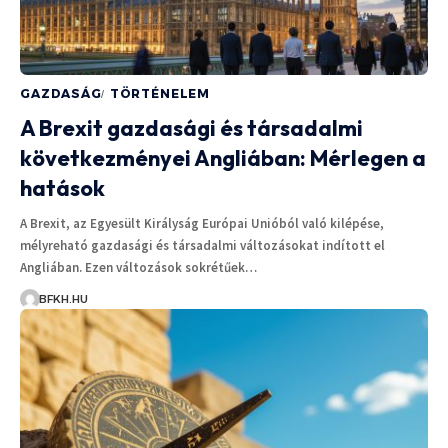
GAZDASÁG
TÖRTÉNELEM
A Brexit gazdasági és társadalmi
következményei Angliában: Mérlegen a
hatások
A Brexit, az Egyesült Királyság Európai Unióból való kilépése,
mélyreható gazdasági és társadalmi változásokat indított el
Angliában. Ezen változások sokrétűek…
BFKH.HU