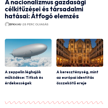
A nacionalizmus gazdasági
célkitűzései és társadalmi
hatásai: Átfogó elemzés
BFKH.HU
28 PERC OLVASÁS
A zeppelin léghajók
A kereszténység, mint
működése: Titkok és
az európai identitás
érdekességek
összekötő ereje