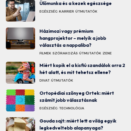
Ülőmunka és a kezek egészsége
EGÉSZSÉG
KARRIER
ÚTMUTATÓK
Házimozi vagy prémium
hangprojektor – melyik a jobb
választás a nappaliba?
FILMEK
SZÓRAKOZÁS
ÚTMUTATÓK
ZENE
Miért kopik el a kisfiú szandálok orra 2
hét alatt, és mit tehetsz ellene?
DIVAT
ÚTMUTATÓK
Ortopédiai szőnyeg Ortek: miért
számít jobb választásnak
EGÉSZSÉG
TECHNOLÓGIA
Gouda sajt: miért lett a világ egyik
legkedveltebb alapanyaga?