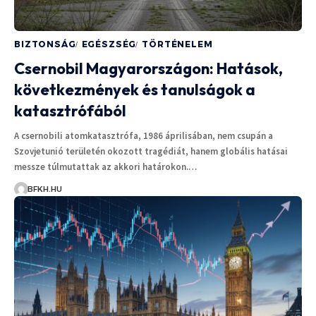
BIZTONSÁG
EGÉSZSÉG
TÖRTÉNELEM
Csernobil Magyarországon: Hatások,
következmények és tanulságok a
katasztrófából
A csernobili atomkatasztrófa, 1986 áprilisában, nem csupán a
Szovjetunió területén okozott tragédiát, hanem globális hatásai
messze túlmutattak az akkori határokon.…
BFKH.HU