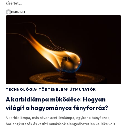
kísérlet,…
BFKH.HU
TECHNOLÓGIA
TÖRTÉNELEM
ÚTMUTATÓK
A karbidlámpa működése: Hogyan
világít a hagyományos fényforrás?
A karbidlámpa, más néven acetilénlámpa, egykor a bányászok,
barlangkutatók és vasúti munkások elengedhetetlen kelléke volt.