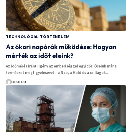
TECHNOLÓGIA
TÖRTÉNELEM
Az ókori napórák működése: Hogyan
mérték az időt eleink?
Az időmérés iránti igény az emberiséggel egyidős. Őseink már a
természet megfigyelésével – a Nap, a Hold és a csillagok…
BFKH.HU