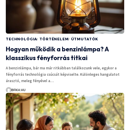
TECHNOLÓGIA
TÖRTÉNELEM
ÚTMUTATÓK
Hogyan működik a benzinlámpa? A
klasszikus fényforrás titkai
A benzinlámpa, bár ma már ritkábban találkozunk vele, egykor a
fényforrás technológia csúcsát képviselte. Különleges hangulatot
árasztó, meleg fényével a…
BFKH.HU