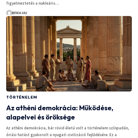
figyelmeztetés a nukleáris…
BFKH.HU
TÖRTÉNELEM
Az athéni demokrácia: Működése,
alapelvei és öröksége
Az athéni demokrácia, bár rövid életű volt a történelem színpadán,
óriási hatást gyakorolt a nyugati civilizáció fejlődésére. Ez a