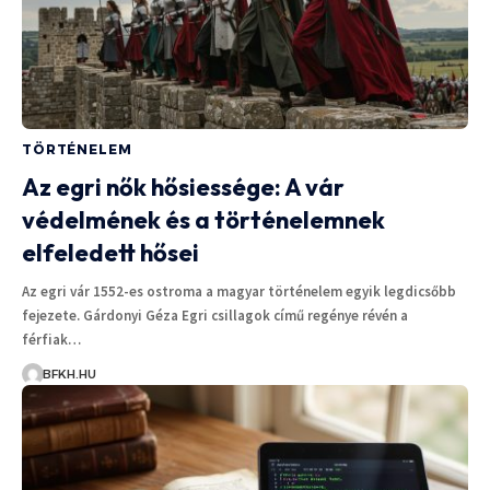
TÖRTÉNELEM
Az egri nők hősiessége: A vár
védelmének és a történelemnek
elfeledett hősei
Az egri vár 1552-es ostroma a magyar történelem egyik legdicsőbb
fejezete. Gárdonyi Géza Egri csillagok című regénye révén a
férfiak…
BFKH.HU