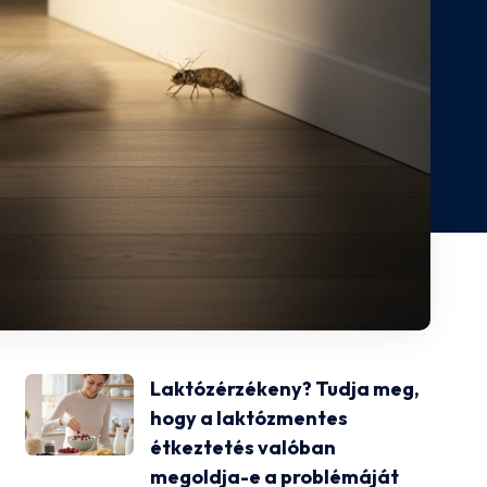
Laktózérzékeny? Tudja meg,
hogy a laktózmentes
étkeztetés valóban
megoldja-e a problémáját