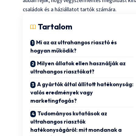
abban rejlik, hogy vegyszermentes megoldást kín
családok és a háziállatot tartók számára.
Tartalom
Mi az az ultrahangos riasztó és
hogyan működik?
Milyen állatok ellen használják az
ultrahangos riasztókat?
A gyártók által állított hatékonyság:
valós eredmények vagy
marketingfogás?
Tudományos kutatások az
ultrahangos riasztók
hatékonyságáról: mit mondanak a