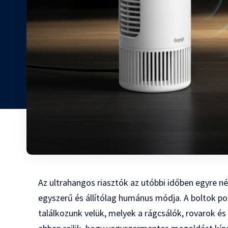
Az ultrahangos riasztók az utóbbi időben egyre n
egyszerű és állítólag humánus módja. A boltok po
találkozunk velük, melyek a rágcsálók, rovarok és 