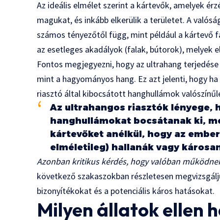
Az ideális elmélet szerint a kártevők, amelyek érz
magukat, és inkább elkerülik a területet. A valós
számos tényezőtől függ, mint például a kártevő faj
az esetleges akadályok (falak, bútorok), melyek e
Fontos megjegyezni, hogy az ultrahang terjedése 
mint a hagyományos hang. Ez azt jelenti, hogy ha
riasztó által kibocsátott hanghullámok valószínűl
Az ultrahangos riasztók lényege,
hanghullámokat bocsátanak ki, mel
kártevőket anélkül, hogy az ember
elméletileg) hallanák vagy károsa
Azonban kritikus kérdés, hogy valóban működnek-
következő szakaszokban részletesen megvizsgál
bizonyítékokat és a potenciális káros hatásokat.
Milyen állatok ellen 