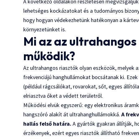
A következő oldalakon részletesen megvizsgáljuk 
lehetséges kockázatokat és a tudományos bizonyí
hogy hogyan védekezhetünk hatékonyan a kártevő
környezetünket is.
Mi az az ultrahangos
működik?
Az ultrahangos riasztók olyan eszközök, melyek 
frekvenciájú hanghullámokat bocsátanak ki. Ezek a 
(például rágcsálókat, rovarokat, sőt, egyes állító
elriasztva őket a védett területről.
Működési elvük egyszerű: egy elektronikus áramkö
hangszóró alakít át ultrahanghullámokká.
A frek
hallás felső határa.
A gyártók gyakran állítják,
érzékenyek, ezért egyes riasztók állítható frekve