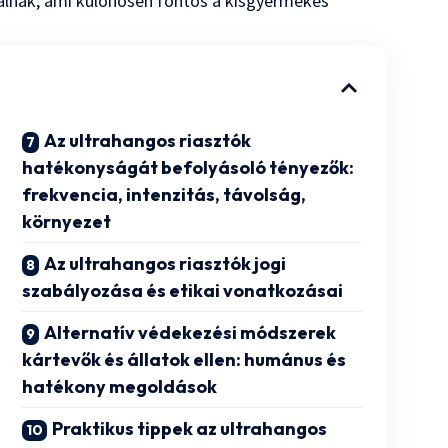
álnak, ami különösen fontos a kisgyermekes
Az ultrahangos riasztók
hatékonyságát befolyásoló tényezők:
frekvencia, intenzitás, távolság,
környezet
Az ultrahangos riasztók jogi
szabályozása és etikai vonatkozásai
Alternatív védekezési módszerek
kártevők és állatok ellen: humánus és
hatékony megoldások
Praktikus tippek az ultrahangos