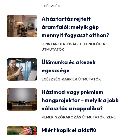
EGÉSZSÉG
A háztartás rejtett
áramfalói: melyik gép
mennyit fogyaszt otthon?
FENNTARTHATÓSÁG
TECHNOLÓGIA
ÚTMUTATÓK
Ülőmunka és a kezek
egészsége
EGÉSZSÉG
KARRIER
ÚTMUTATÓK
Házimozi vagy prémium
hangprojektor – melyik a jobb
választás a nappaliba?
FILMEK
SZÓRAKOZÁS
ÚTMUTATÓK
ZENE
Miért kopik el a kisfiú