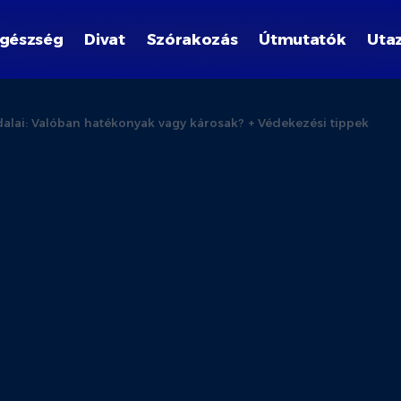
gészség
Divat
Szórakozás
Útmutatók
Uta
dalai: Valóban hatékonyak vagy károsak? + Védekezési tippek