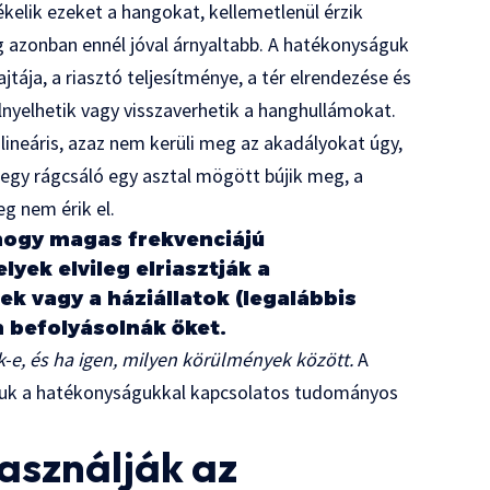
ékelik ezeket a hangokat, kellemetlenül érzik
ág azonban ennél jóval árnyaltabb. A hatékonyságuk
tája, a riasztó teljesítménye, a tér elrendezése és
lnyelhetik vagy visszaverhetik a hanghullámokat.
lineáris, azaz nem kerüli meg az akadályokat úgy,
 egy rágcsáló egy asztal mögött bújik meg, a
eg nem érik el.
 hogy magas frekvenciájú
yek elvileg elriasztják a
ek vagy a háziállatok (legalábbis
n befolyásolnák őket.
e, és ha igen, milyen körülmények között.
A
juk a hatékonyságukkal kapcsolatos tudományos
használják az