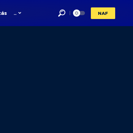
zás
…
NAF