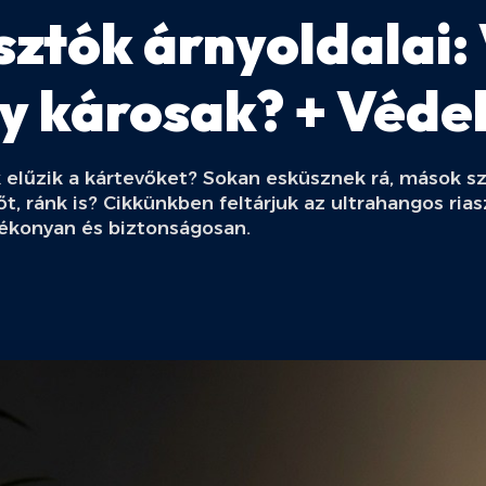
sztók árnyoldalai:
 károsak? + Védek
ik elűzik a kártevőket? Sokan esküsznek rá, mások 
őt, ránk is? Cikkünkben feltárjuk az ultrahangos ria
tékonyan és biztonságosan.