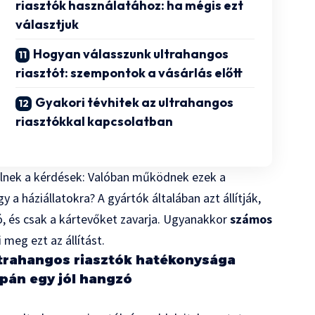
riasztók használatához: ha mégis ezt
választjuk
Hogyan válasszunk ultrahangos
riasztót: szempontok a vásárlás előtt
Gyakori tévhitek az ultrahangos
riasztókkal kapcsolatban
ülnek a kérdések: Valóban működnek ezek a
a háziállatokra? A gyártók általában azt állítják,
, és csak a kártevőket zavarja. Ugyanakkor
számos
 meg ezt az állítást.
ltrahangos riasztók hatékonysága
pán egy jól hangzó