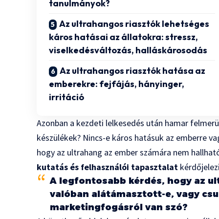
tanulmányok?
Az ultrahangos riasztók lehetséges
káros hatásai az állatokra: stressz,
viselkedésváltozás, halláskárosodás
Az ultrahangos riasztók hatása az
emberekre: fejfájás, hányinger,
irritáció
Azonban a kezdeti lelkesedés után hamar felmer
készülékek? Nincs-e káros hatásuk az emberre vagy 
hogy az ultrahang az ember számára nem hallható
kutatás és felhasználói tapasztalat
kérdőjelezi
A legfontosabb kérdés, hogy az u
valóban alátámasztott-e, vagy csu
marketingfogásról van szó?