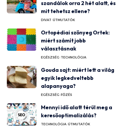
szandálok orra 2 hét alatt, és
mit tehetsz ellene?
DIVAT
ÚTMUTATÓK
Ortopédiai szőnyeg Ortek:
miért számít jobb
választásnak
EGÉSZSÉG
TECHNOLÓGIA
Gouda sajt: miért lett a világ
egyik legkedveltebb
alapanyaga?
EGÉSZSÉG
FŐZÉS
Mennyi idő alatt térül meg a
keresőoptimalizálás?
TECHNOLÓGIA
ÚTMUTATÓK