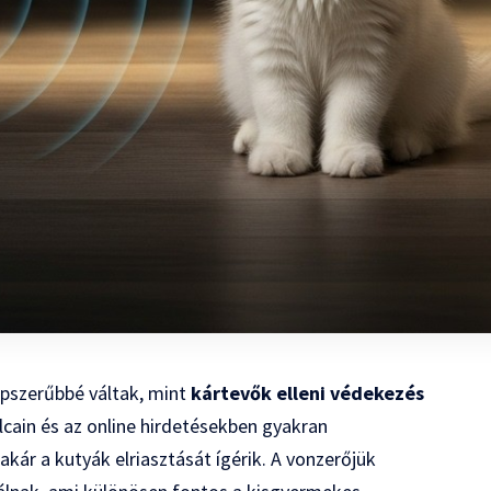
épszerűbbé váltak, mint
kártevők elleni védekezés
lcain és az online hirdetésekben gyakran
akár a kutyák elriasztását ígérik. A vonzerőjük