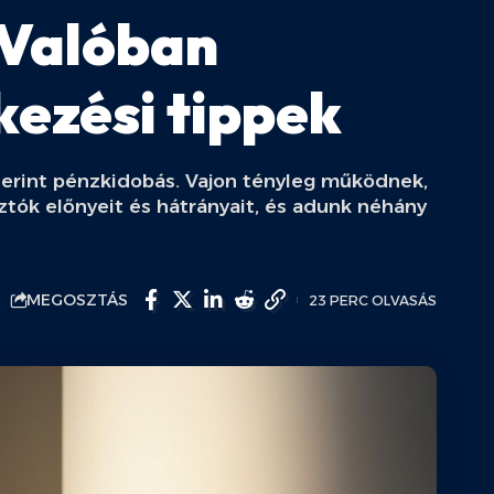
 Valóban
ezési tippek
szerint pénzkidobás. Vajon tényleg működnek,
sztók előnyeit és hátrányait, és adunk néhány
MEGOSZTÁS
23 PERC OLVASÁS