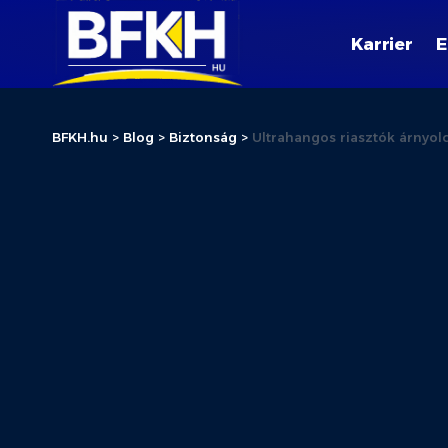
Karrier
E
BFKH.hu
>
Blog
>
Biztonság
>
Ultrahangos riasztók árnyol