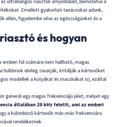
az ultrahangos riasztók árnyoldalait, bemutatva a
tékokat. Emellett gyakorlati tanácsokat adunk,
k ellen, figyelembe véve az egészségünket és a
 riasztó és hogyan
az emberi fül számára nem hallható, magas
hullámok elvileg zavarják, irritálják a kártevőket
lagos modellek a kutyákat és macskákat is), ezáltal
r generál egy magas frekvenciájú jelet, melyet egy
vencia általában 20 kHz feletti, ami az emberi
 hogy a különböző kártevők más-más frekvenciára
nciával rendelkeznek.