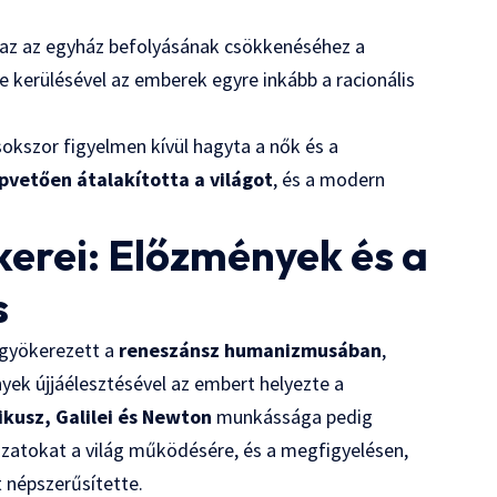
azaz az egyház befolyásának csökkenéséhez a
e kerülésével az emberek egyre inkább a racionális
sokszor figyelmen kívül hagyta a nők és a
pvetően átalakította a világot
, és a modern
kerei: Előzmények és a
s
 gyökerezett a
reneszánsz humanizmusában
,
ek újjáélesztésével az embert helyezte a
kusz, Galilei és Newton
munkássága pedig
zatokat a világ működésére, és a megfigyelésen,
 népszerűsítette.