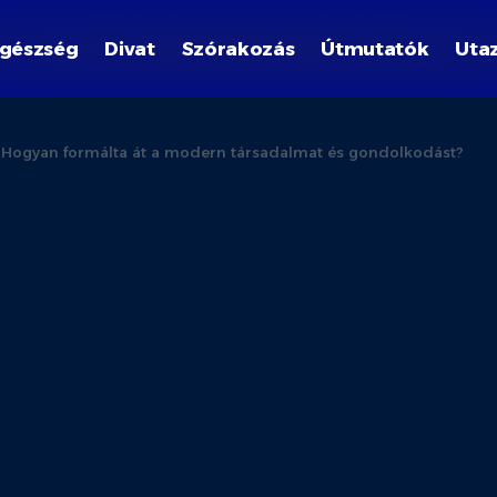
gészség
Divat
Szórakozás
Útmutatók
Uta
: Hogyan formálta át a modern társadalmat és gondolkodást?