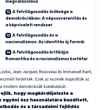
megvalósulása
A felvilágosodás öröksége a
demokráciában: A népszuverenitás és
a képviseleti rendszer
A felvilágosodás és a
nacionalizmus: Az identitás új formái
A felvilágosodás kritikája:
Romantika és a racionalizmus korlátai
n Locke, Jean-Jacques Rousseau és Immanuel Kant,
eszméit hirdették. Ezek az eszmék inspirálták az
k a modern demokráciák kialakulását.
ejlik, hogy megkérdőjelezte a
z egyéni ész használatára buzdított,
olkodás és a társadalmi fejlődés