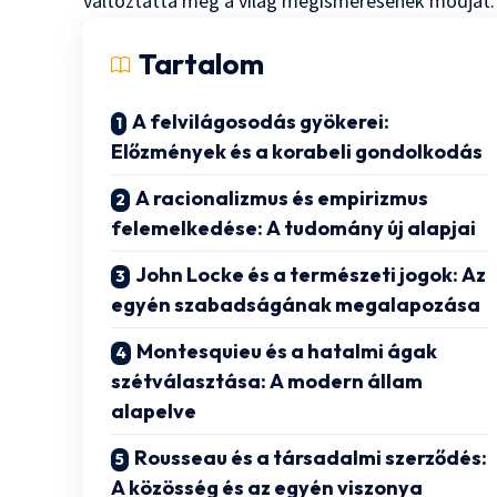
változtatta meg a világ megismerésének módját.
Tartalom
A felvilágosodás gyökerei:
Előzmények és a korabeli gondolkodás
A racionalizmus és empirizmus
felemelkedése: A tudomány új alapjai
John Locke és a természeti jogok: Az
egyén szabadságának megalapozása
Montesquieu és a hatalmi ágak
szétválasztása: A modern állam
alapelve
Rousseau és a társadalmi szerződés:
A közösség és az egyén viszonya