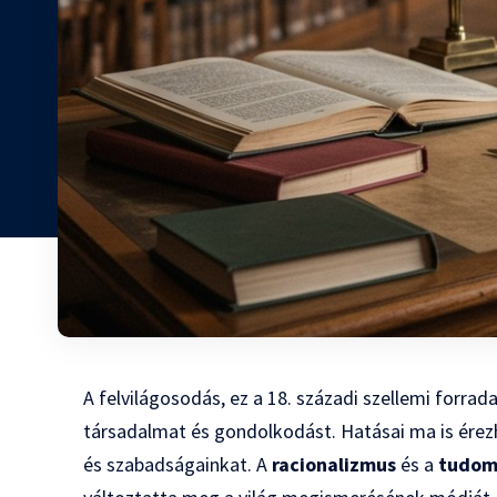
A felvilágosodás, ez a 18. századi szellemi forr
társadalmat és gondolkodást. Hatásai ma is érezh
és szabadságainkat. A
racionalizmus
és a
tudom