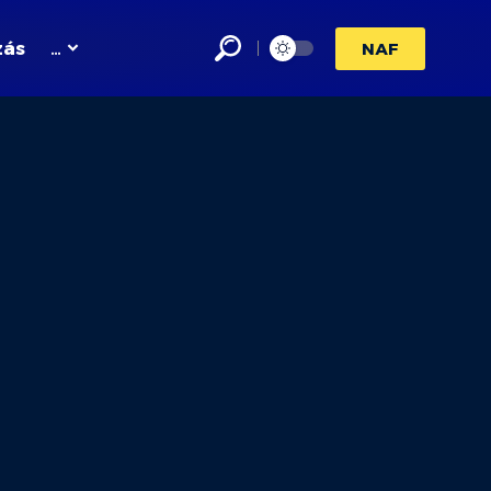
zás
…
NAF