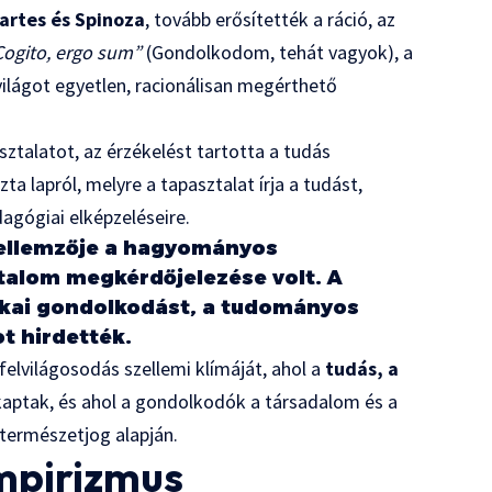
cartes és Spinoza
, tovább erősítették a ráció, az
Cogito, ergo sum”
(Gondolkodom, tehát vagyok), a
világot egyetlen, racionálisan megérthető
sztalatot, az érzékelést tartotta a tudás
iszta lapról, melyre a tapasztalat írja a tudást,
agógiai elképzeléseire.
jellemzője a hagyományos
hatalom megkérdőjelezése volt. A
tikai gondolkodást, a tudományos
t hirdették.
elvilágosodás szellemi klímáját, ahol a
tudás, a
aptak, és ahol a gondolkodók a társadalom és a
 természetjog alapján.
mpirizmus