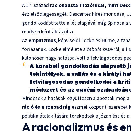
A 17. század
racionalista filozófusai, mint Des
ész elsődlegességét. Descartes híres mondása,
„
gondolkodást tette a lét alapjává, míg Spinoza a 
rendszerként ábrázolta.
Az
empirizmus
, képviselői Locke és Hume, a tapa
forrásának. Locke elmélete a
tabula rasa
-ról, a t
különösen nagy hatással volt a felvilágosodás ped
A korabeli gondolkodás alapvető 
tekintélyek, a vallás és a királyi 
felvilágosodás gondolkodói a kri
módszert és az egyéni szabadságo
Mindezek a hatások együttesen alapozták meg a f
ráció és a szabadság
eszméi központi szerepet k
politika átalakítására törekedtek a józan ész és a
A racionalizmus és e