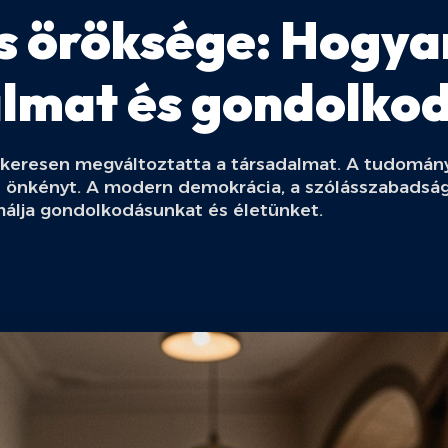
s öröksége: Hogya
lmat és gondolko
yökeresen megváltoztatta a társadalmat. A tudomány,
az önkényt. A modern demokrácia, a szólásszabadsá
málja gondolkodásunkat és életünket.