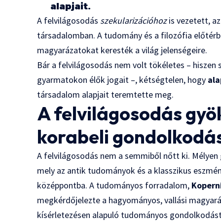
alapjait.
A felvilágosodás
szekularizációhoz
is vezetett, 
társadalomban. A tudomány és a filozófia előtérb
magyarázatokat keresték a világ jelenségeire.
Bár a felvilágosodás nem volt tökéletes – hiszen 
gyarmatokon élők jogait –, kétségtelen, hogy
ala
társadalom alapjait teremtette meg.
A felvilágosodás gyö
korabeli gondolkodá
A felvilágosodás nem a semmiből nőtt ki. Mélyen
mely az antik tudományok és a klasszikus eszmény
középpontba. A tudományos forradalom,
Koperni
megkérdőjelezte a hagyományos, vallási magyará
kísérletezésen alapuló tudományos gondolkodást