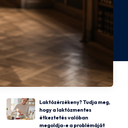
Laktózérzékeny? Tudja meg,
hogy a laktózmentes
étkeztetés valóban
megoldja-e a problémáját