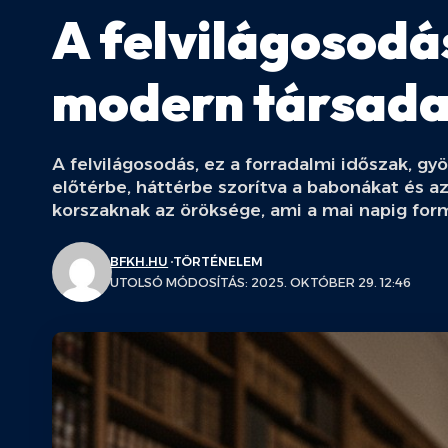
A felvilágosodá
modern társada
A felvilágosodás, ez a forradalmi időszak, g
előtérbe, háttérbe szorítva a babonákat és 
korszaknak az öröksége, ami a mai napig for
BFKH.HU
TÖRTÉNELEM
UTOLSÓ MÓDOSÍTÁS: 2025. OKTÓBER 29. 12:46