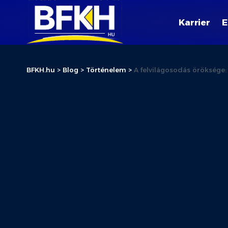
Karrier
E
BFKH.hu
>
Blog
>
Történelem
>
A felvilágosodás öröksége