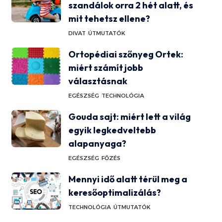
szandálok orra 2 hét alatt, és
mit tehetsz ellene?
DIVAT
ÚTMUTATÓK
Ortopédiai szőnyeg Ortek:
miért számít jobb
választásnak
EGÉSZSÉG
TECHNOLÓGIA
Gouda sajt: miért lett a világ
egyik legkedveltebb
alapanyaga?
EGÉSZSÉG
FŐZÉS
Mennyi idő alatt térül meg a
keresőoptimalizálás?
TECHNOLÓGIA
ÚTMUTATÓK