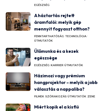
EGÉSZSÉG
A háztartás rejtett
áramfalói: melyik gép
mennyit fogyaszt otthon?
FENNTARTHATÓSÁG
TECHNOLÓGIA
ÚTMUTATÓK
Ülőmunka és a kezek
egészsége
EGÉSZSÉG
KARRIER
ÚTMUTATÓK
Házimozi vagy prémium
hangprojektor – melyik a jobb
választás a nappaliba?
FILMEK
SZÓRAKOZÁS
ÚTMUTATÓK
ZENE
Miért kopik el a kisfiú