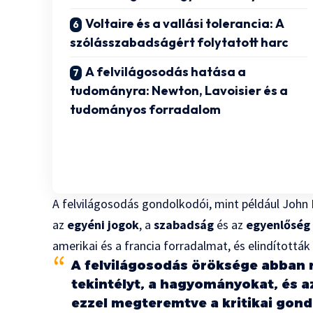
Voltaire és a vallási tolerancia: A
szólásszabadságért folytatott harc
A felvilágosodás hatása a
tudományra: Newton, Lavoisier és a
tudományos forradalom
A felvilágosodás gondolkodói, mint például Joh
az
egyéni jogok
, a
szabadság
és az
egyenlőség
amerikai és a francia forradalmat, és elindítottá
A felvilágosodás öröksége abban r
tekintélyt, a hagyományokat, és a
ezzel megteremtve a kritikai gond