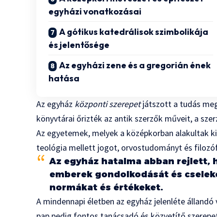
egyházi vonatkozásai
A gótikus katedrálisok szimbolikája
és jelentősége
Az egyházi zene és a gregorián ének
hatása
Az egyház
központi szerepet
játszott a tudás meg
könyvtárai őrizték az antik szerzők műveit, a sz
Az egyetemek, melyek a középkorban alakultak ki
teológia mellett jogot, orvostudományt és filozóf
Az egyház hatalma abban rejlett, 
emberek gondolkodását és cseleke
normákat és értékeket.
A mindennapi életben az egyház jelenléte állandó 
pap pedig fontos tanácsadó és közvetítő szerepet