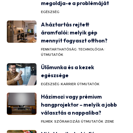
megoldja-e a problémáját
EGÉSZSÉG
A háztartás rejtett
áramfalói: melyik gép
mennyit fogyaszt otthon?
FENNTARTHATÓSÁG
TECHNOLÓGIA
ÚTMUTATÓK
Ülőmunka és a kezek
egészsége
EGÉSZSÉG
KARRIER
ÚTMUTATÓK
Házimozi vagy prémium
hangprojektor – melyik a jobb
választás a nappaliba?
FILMEK
SZÓRAKOZÁS
ÚTMUTATÓK
ZENE