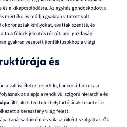
a és a kikapcsolódásra. Az egyház gondoskodott a
ás mértéke és módja gyakran vitatott volt.
pák koronáztak királyokat, avattak szentté, és
kolta a földek jelentős részét, ami gazdasági
an gyakran vezetett konfliktusokhoz a világi
ruktúrája és
 a vallási életre terjedt ki, hanem áthatotta a
folyásnak az alapja a rendkívül szigorú hierarchia és
pápa
állt, aki Isten földi helytartójának tekintette
kezett a keresztény világ felett.
pápa tanácsadóiként és választóiként szolgáltak. Ők