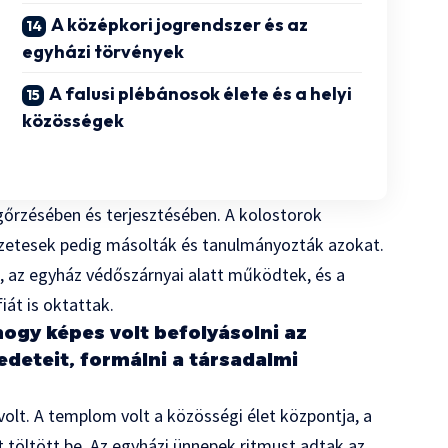
A középkori jogrendszer és az
egyházi törvények
A falusi plébánosok élete és a helyi
közösségek
őrzésében és terjesztésében. A kolostorok
erzetesek pedig másolták és tanulmányozták azokat.
, az egyház védőszárnyai alatt működtek, és a
iát is oktattak.
hogy képes volt befolyásolni az
deteit, formálni a társadalmi
volt. A templom volt a közösségi élet központja, a
 töltött be. Az egyházi ünnepek ritmust adtak az