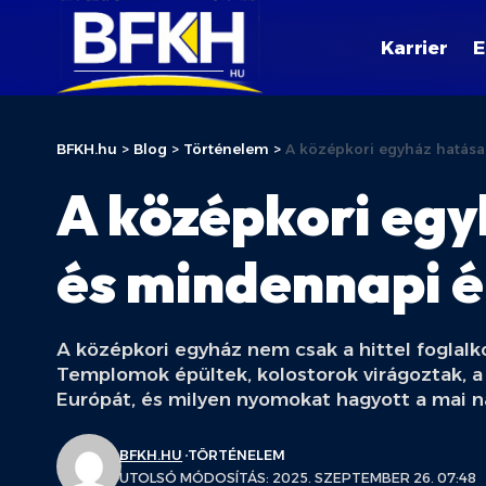
Karrier
E
BFKH.hu
>
Blog
>
Történelem
>
A középkori egyház hatása
A középkori egy
és mindennapi é
A középkori egyház nem csak a hittel foglalk
Templomok épültek, kolostorok virágoztak, a 
Európát, és milyen nyomokat hagyott a mai n
BFKH.HU
TÖRTÉNELEM
UTOLSÓ MÓDOSÍTÁS: 2025. SZEPTEMBER 26. 07:48