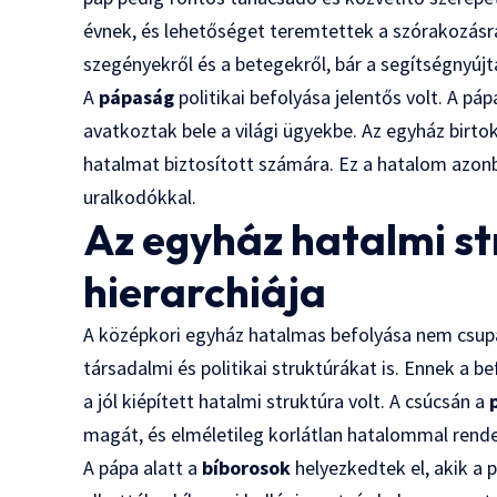
évnek, és lehetőséget teremtettek a szórakozásr
szegényekről és a betegekről, bár a segítségnyújt
A
pápaság
politikai befolyása jelentős volt. A pá
avatkoztak bele a világi ügyekbe. Az egyház birto
hatalmat biztosított számára. Ez a hatalom azonb
uralkodókkal.
Az egyház hatalmi st
hierarchiája
A középkori egyház hatalmas befolyása nem csupán
társadalmi és politikai struktúrákat is. Ennek a be
a jól kiépített hatalmi struktúra volt. A csúcsán a
magát, és elméletileg korlátlan hatalommal rendel
A pápa alatt a
bíborosok
helyezkedtek el, akik a 