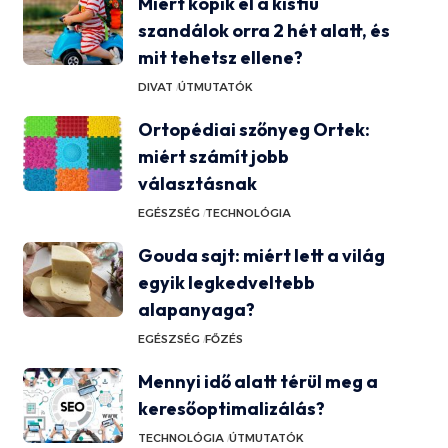
Miért kopik el a kisfiú
szandálok orra 2 hét alatt, és
mit tehetsz ellene?
DIVAT
ÚTMUTATÓK
Ortopédiai szőnyeg Ortek:
miért számít jobb
választásnak
EGÉSZSÉG
TECHNOLÓGIA
Gouda sajt: miért lett a világ
egyik legkedveltebb
alapanyaga?
EGÉSZSÉG
FŐZÉS
Mennyi idő alatt térül meg a
keresőoptimalizálás?
TECHNOLÓGIA
ÚTMUTATÓK