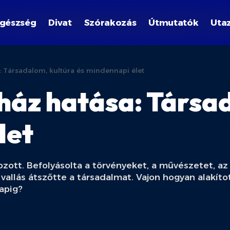
gészség
Divat
Szórakozás
Útmutatók
Uta
: Társadalom, kultúra és mindennapi élet
ház hatása: Társa
let
ozott. Befolyásolta a törvényeket, a művészetet, az
vallás átszőtte a társadalmat. Vajon hogyan alakít
apig?