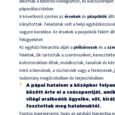
alkották a bíborosi kollégiumot, és kulcsszerepet
pápaválasztásban.
A következő szinten az
érsekek
és
püspökök
állt
irányítottak. Feladatuk volt a helyi egyházközöss
vagyon kezelése. Az érsekek a püspökök felett ál
felügyeletet.
Az egyházi hierarchia alján a
plébánosok
és a
sze
feleltek, ők tartották a szentmiséket, keresztelt
kolostorokban éltek, imádkoztak, tanultak és k
mint a bencések, a ciszterciek vagy a ferencesek, 
tudomány megőrzésében és terjesztésében.
A pápai hatalom a középkor folyam
között érte el a csúcspontját, ami
világi uralkodók ügyeibe, sőt, kirá
fosztottak meg hatalmuktól.
Fontos megjegyezni, hogy az egyházi hierarchia