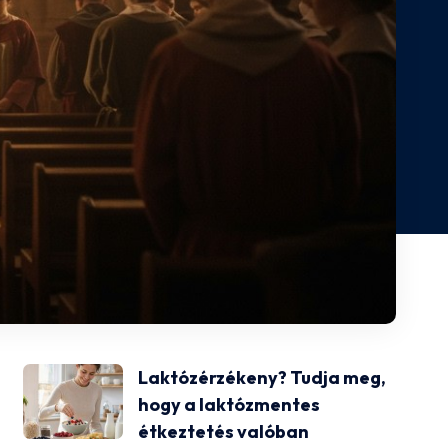
Laktózérzékeny? Tudja meg,
hogy a laktózmentes
étkeztetés valóban