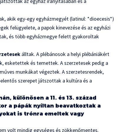
 játszottak az egyház irányításában és a
ak, akik egy-egy egyházmegyét (latinul: *dioecesis*)
égek felügyelete, a papok kinevezése és az egyházi
ltak, és több egyházmegye felett gyakoroltak
rzetesek
álltak. A plébánosok a helyi plébániákért
ek, esketettek és temettek. A szerzetesek pedig a
ézműves munkákat végeztek. A szerzetesrendek,
jelentős szerepet játszottak a kultúra és a
án, különösen a 11. és 13. század
kor a pápák nyíltan beavatkoztak a
lyokat is trónra emeltek vagy
 nem volt mindig egységes és zökkenőmentes.