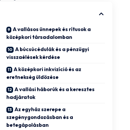
A vallásos ünnepek és rítusok a
középkori társadalomban
A búcsúcédulák és a pénzügyi
visszaélések kérdése
A középkori inkvizíció és az
eretnekség üldözése
A vallási háborúk és a keresztes
hadjáratok
Az egyház szerepe a
szegénygondozásban és a
betegápolásban