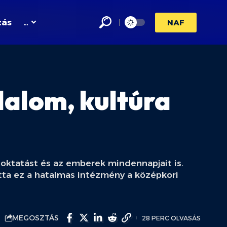
zás
…
NAF
dalom, kultúra
 oktatást és az emberek mindennapjait is.
otta ez a hatalmas intézmény a középkori
MEGOSZTÁS
28 PERC OLVASÁS