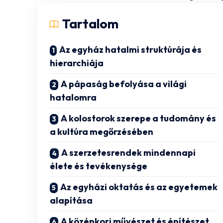
Tartalom
Az egyház hatalmi struktúrája és
hierarchiája
A pápaság befolyása a világi
hatalomra
A kolostorok szerepe a tudomány és
a kultúra megőrzésében
A szerzetesrendek mindennapi
élete és tevékenysége
Az egyházi oktatás és az egyetemek
alapítása
A középkori művészet és építészet